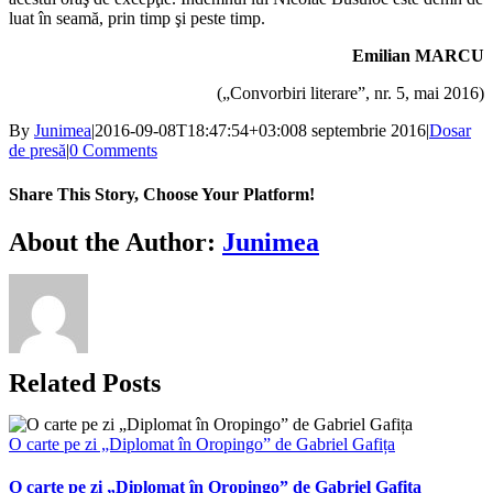
luat în seamă, prin timp şi peste timp.
Emilian MARCU
(„Convorbiri literare”, nr. 5, mai 2016)
By
Junimea
|
2016-09-08T18:47:54+03:00
8 septembrie 2016
|
Dosar
de presă
|
0 Comments
Share This Story, Choose Your Platform!
Facebook
X
Bluesky
Reddit
LinkedIn
WhatsApp
Telegram
Tumblr
Xing
Email
Copy
About the Author:
Junimea
Link
Related Posts
O carte pe zi „Diplomat în Oropingo” de Gabriel Gafița
O carte pe zi „Diplomat în Oropingo” de Gabriel Gafița