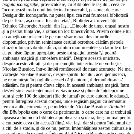
bogată iconografie
, provocatoare, cu Bibliotecile Iaşului, ceea ce
încoronează truda unui intelectual remarcabil, pasionat de carte.
Desigur din iconografie, nu putea lipsi cea mai frumoasă bibliotecă
de pe Terra, aşa cum a fost decretată, Biblioteca Universităţii
Tehnice Gheorghe Asachi, din Iaşi. „Dincolo de timp, oraşul nostru
şi-a păstrat fiinţa vie, a rămas un loc binecuvîntat. Privim colinele lui
cu ameţitoare mistere de pe care răsar miraculos turnurile
clopotniţelor, privim seninătatea cerului ocrotitor, călcăm pietrele
străzilor lui cu vibraţii adînci, simţim monumentele şi clădirile urbei
ca pe nişte făpturi apropiate, peste tot spaţiul acesta îşi poartă
ambianţa magică şi atmosfera unică”. Despre această unicitate,
despre aceste vibraţii şi despre emoţiile intelectuale ne vorbeşte
Nicolae Busuioc, într-o limbă românească de mare acurateţe. Ne mai
vorbeşte Nicolae Busuioc, despre spiritul locului, acel genius loci,
ne reaminteşte în paginile acestei cărţi autorul, îndemnîndu-ne să
adăstăm, fie şi pentru cîteva clipe, în această ambianţă magică, întru
desăvîrşirea existenţei noastre. Savuroase şi pline de înţelepciune
sunt şi cele 100 de gînduri (file de jurnal) pe care autorul le adaugă,
pentru întregirea acestui corpus, unde regăsim pagini cu semnături
remarcabile, comentate, pe îndelete de Nicolae Busuioc.
Amintiri
din Bibliopolis
este o carte de patrimoniu, o carte care nu ar trebui să
lipsească din nici o bibliotecă publică sau şcolară, fie şi numai pentru
a cunoaşte ceva din această fiinţă vie, Iaşi, dar şi pentru îndemnul de
a citi, de a studia, şi de ce nu, pentru îmbunătăţirea zestrei culturale a
acestui oraş de excepţie. Îndemnul lui Nicolae Busuioc este demn de