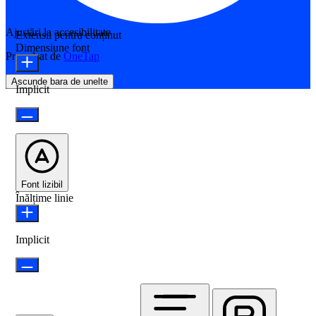
Ajustări la accesibilitate
Extensii pentru conținut
Dimensiune font
Propulsat de
OneTap
Ascunde bara de unelte
Implicit
Font lizibil
Înălțime linie
Implicit