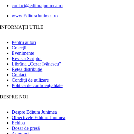
contact@editurajunimea.ro
www.EdituraJunimea.ro
INFORMAŢII UTILE
Pentru autori
Colecţii
Evenimente
Revista Scriptor
Librăria „Cezar Ivănescu”
Rețea distribuție
Contact
Condiţii de utilizare
Politică de confidențialitate
DESPRE NOI
Despre Editura Junimea
Obiectivele Editurii Junimea
Echipa
Dosar de presă
Anunţuri