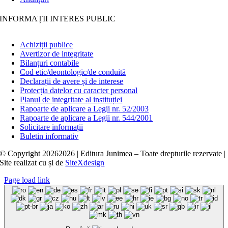
INFORMAȚII INTERES PUBLIC
Achiziții publice
Avertizor de integritate
Bilanțuri contabile
Cod etic/deontologic/de conduită
Declarații de avere și de interese
Protecția datelor cu caracter personal
Planul de integritate al instituției
Rapoarte de aplicare a Legii nr. 52/2003
Rapoarte de aplicare a Legii nr. 544/2001
Solicitare informații
Buletin informativ
© Copyright
20262026 | Editura Junimea – Toate drepturile rezervate |
Site realizat cu
și
de
SiteXdesign
Page load link