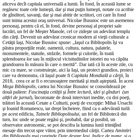
altceva decît capitala universală a lumii. În fond, în această lume se
regăsesc toate cele lumeşti, dar şi mai puţin lumeşti, notate cu acribie
de gînditori, savanţi, dar şi mai abitir de scriitori, cei care în fond
sunt inima acestui oraş universal. Nicolae Busuioc este un asemenea
personaj, pentru că el, în fond, devine personaj al propriei sale
lucrări, un fel de Meşter Manole, cel ce zideşte un adevărat templu
din cărţi. Devenit un adevărat cronicar modern al vieţii culturale a
Cetăţii Iaşi, Nicolae Busuioc spune: „Iaşul ca Bibliopolis îşi va
păstra proporţiile reale, oamenii, cultura, natura, palatele,
monumentele, statuile, străzile, formele şi culorile, în toată
splendoarea lor sau în mijlocul vicisitudinilor istoriei nu va căpăta
grandoarea în măsura în care o merită”. Dar iată că în aceste zile, cu
mic cu mare, se construieşte, aici la Iaşi, un proiect grandios, proiect
care va demonstra, că Iaşul poate fi
Capitala Mondială a cărţii,
în
2018, ceea ce ar fi o recunoaştere meritată şi mult aşteptată. În acest
Mega Bibliopolis
, cartea lui Nicolae Busuioc se consolidează pe
două paliere:
Fascinaţia cetăţii
şi
Între lectură, idei şi
gînduri
(un
altfel de jurnal
), încoronate de două interviuri inedite, cu doi poeţi,
trăitori în această Cetate a Culturii, poeţi de excepţie: Mihai Ursachi
şi Ioanid Romanescu, iar drept încheiere, fiind ca o adevărată turlă
pe acest edificiu,
Tainele Bibliopolisului
, un fel de Bibliotecă din
turn, loc unde se poate regăsi şi, probabil, dar şi posibil, un
observator astronomic, se pot descifra la lumina lunii trimiţînd
mesaje din trecut spre viitor, prin intermediul cărţii. Cartea
Amintiri
din Bibliopolis
mai cuprinde
Date despre
Iaşi, Indice de nume
, şi
o