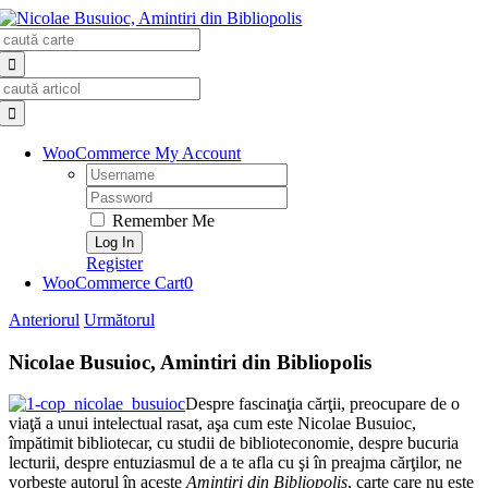
Skip
Search
to
for:
content
Search
for:
WooCommerce My Account
Username:
Password:
Remember Me
Register
WooCommerce Cart
0
Anteriorul
Următorul
Nicolae Busuioc, Amintiri din Bibliopolis
Despre fascinaţia cărţii, preocupare de o
viaţă a unui intelectual rasat, aşa cum este Nicolae Busuioc,
împătimit bibliotecar, cu studii de biblioteconomie, despre bucuria
lecturii, despre entuziasmul de a te afla cu şi în preajma cărţilor, ne
vorbeşte autorul în aceste
Amintiri din Bibliopolis
, carte care nu este