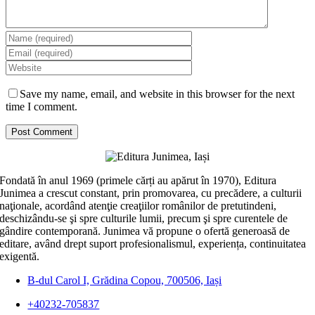
Save my name, email, and website in this browser for the next
time I comment.
Fondată în anul 1969 (primele cărți au apărut în 1970), Editura
Junimea a crescut constant, prin promovarea, cu precădere, a culturii
naţionale, acordând atenţie creaţiilor românilor de pretutindeni,
deschizându-se şi spre culturile lumii, precum şi spre curentele de
gândire contemporană. Junimea vă propune o ofertă generoasă de
editare, având drept suport profesionalismul, experiența, continuitatea
exigentă.
B-dul Carol I, Grădina Copou, 700506, Iași
+40232-705837