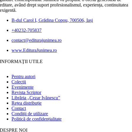
editare, având drept suport profesionalismul, experiența, continuitatea
exigentă.
B-dul Carol I, Grădina Copou, 700506, Iași
+40232-705837
contact@editurajunimea.ro
www.EdituraJunimea.ro
INFORMAŢII UTILE
Pentru autori
Colecţii
Evenimente
Revista Scriptor
Librăria „Cezar Ivănescu”
Rețea distribuție
Contact
Condiţii de utilizare
Politică de confidențialitate
DESPRE NOI