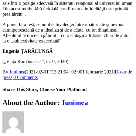
sale într-o poziţie adecvată în sistemul relaţional al universului uman.
Din acest motiv, fără îndoială, confirmarea infidelităţii este primită
prea târziu”.
A pune, fără rest, semnul echivalenţei între imaturitate şi nevoia
camilpetresciană de a idealiza şi de a căuta, cu tot dinadinsul,
Absolutul te duce cu gândul – cu o sintagmă folosită chiar de autor –
la o „subiectivitate exacerbată”.
Eugenia ŢARĂLUNGĂ
(„Viaţa Românească”, nr. 9, 2020)
By
Junimea
|
2021-02-01T13:21:04+02:00
1 februarie 2021
|
Dosar de
presă
|
0 Comments
Share This Story, Choose Your Platform!
Facebook
X
Bluesky
Reddit
LinkedIn
WhatsApp
Telegram
Tumblr
Xing
Email
Copy
About the Author:
Junimea
Link