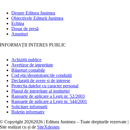
Despre Editura Junimea
Obiectivele Editurii Junimea
Echipa
Dosar de presă
Anunţuri
INFORMAȚII INTERES PUBLIC
Achiziții publice
Avertizor de integritate
Bilanțuri contabile
Cod etic/deontologic/de conduită
Declarații de avere și de interese
Protecția datelor cu caracter personal
Planul de integritate al instituției
Rapoarte de aplicare a Legii nr. 52/2003
Rapoarte de aplicare a Legii nr. 544/2001
Solicitare informații
Buletin informativ
© Copyright
20262026 | Editura Junimea – Toate drepturile rezervate |
Site realizat cu
și
de
SiteXdesign