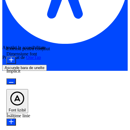
Ajustări la accesibilitate
Extensii pentru conținut
Dimensiune font
Propulsat de
OneTap
Ascunde bara de unelte
Implicit
Font lizibil
Înălțime linie