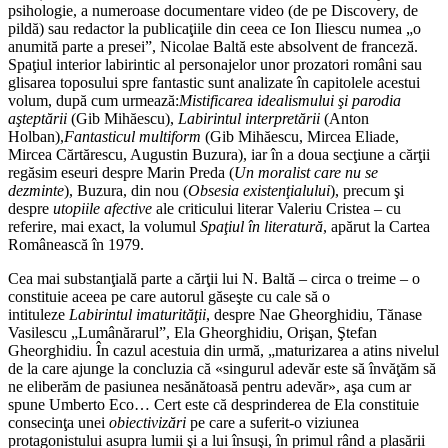
psihologie, a numeroase documentare video (de pe Discovery, de
pildă) sau redactor la publicaţiile din ceea ce Ion Iliescu numea „o
anumită parte a presei”, Nicolae Baltă este absolvent de franceză.
Spaţiul interior labirintic al personajelor unor prozatori români sau
glisarea toposului spre fantastic sunt analizate în capitolele acestui
volum, după cum urmează:
Mistificarea idealismului şi parodia
aşteptării
(Gib Mihăescu),
Labirintul interpretării
(Anton
Holban),
Fantasticul multiform
(Gib Mihăescu, Mircea Eliade,
Mircea Cărtărescu, Augustin Buzura), iar în a doua secţiune a cărţii
regăsim eseuri despre Marin Preda (
Un moralist care nu se
dezminte
), Buzura, din nou (
Obsesia existenţialului
), precum şi
despre
utopiile afective
ale criticului literar Valeriu Cristea – cu
referire, mai exact, la volumul
Spa
ţ
iul în literatură
, apărut la Cartea
Românească în 1979.
Cea mai substanţială parte a cărţii lui N. Baltă – circa o treime – o
constituie aceea pe care autorul găseşte cu cale să o
intituleze
Labirintul imaturită
ţ
ii
, despre Nae Gheorghidiu, Tănase
Vasilescu „Lumânărarul”, Ela Gheorghidiu, Orişan, Ştefan
Gheorghidiu. În cazul acestuia din urmă, „maturizarea a atins nivelul
de la care ajunge la concluzia că «singurul adevăr este să învăţăm să
ne eliberăm de pasiunea nesănătoasă pentru adevăr», aşa cum ar
spune Umberto Eco… Cert este că desprinderea de Ela constituie
consecinţa unei
obiectivizări
pe care a suferit-o viziunea
protagonistului asupra lumii şi a lui însuşi, în primul rând a plasării