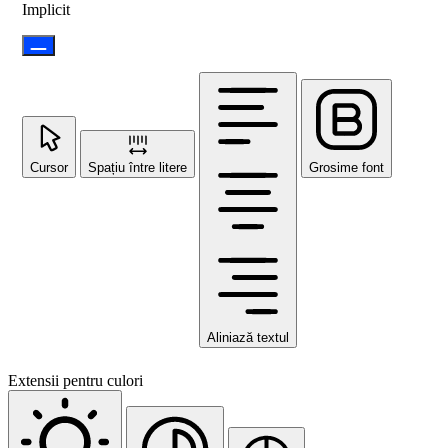
Implicit
Cursor
Spațiu între litere
Grosime font
Aliniază textul
Extensii pentru culori