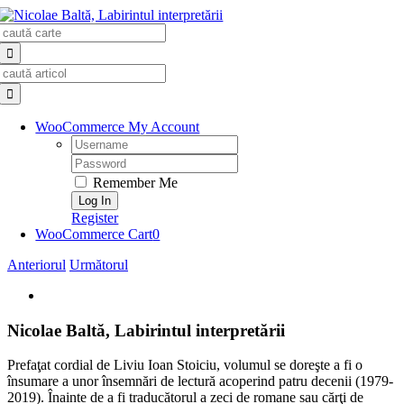
Skip
Search
to
for:
content
Search
for:
WooCommerce My Account
Username:
Password:
Remember Me
Register
WooCommerce Cart
0
Anteriorul
Următorul
View
Larger
Image
Nicolae Baltă, Labirintul interpretării
Prefaţat cordial de Liviu Ioan Stoiciu, volumul se doreşte a fi o
însumare a unor însemnări de lectură acoperind patru decenii (1979-
2019). Înainte de a fi traducătorul a zeci de romane sau cărţi de