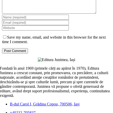
Save my name, email, and website in this browser for the next
time I comment.
Fondată în anul 1969 (primele cărți au apărut în 1970), Editura
Junimea a crescut constant, prin promovarea, cu precădere, a culturii
naţionale, acordând atenţie creaţiilor românilor de pretutindeni,
deschizându-se şi spre culturile lumii, precum şi spre curentele de
gândire contemporană. Junimea vă propune o ofertă generoasă de
editare, având drept suport profesionalismul, experiența, continuitatea
exigentă.
B-dul Carol I, Grădina Copou, 700506, Iași
+40232-705837