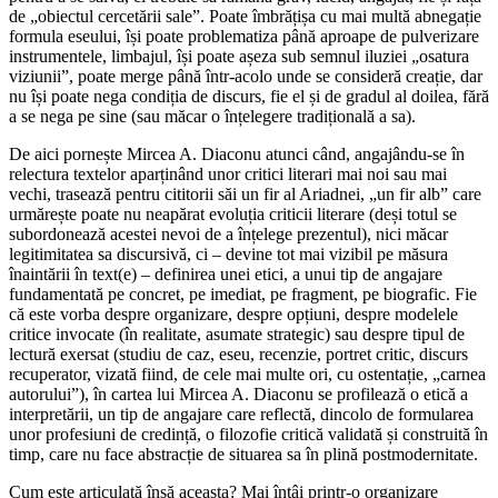
de „obiectul cercetării sale”. Poate îmbrățișa cu mai multă abnegație
formula eseului, își poate problematiza până aproape de pulverizare
instrumentele, limbajul, își poate așeza sub semnul iluziei „osatura
viziunii”, poate merge până într-acolo unde se consideră creație, dar
nu își poate nega condiția de discurs, fie el și de gradul al doilea, fără
a se nega pe sine (sau măcar o înțelegere tradițională a sa).
De aici pornește Mircea A. Diaconu atunci când, angajându-se în
relectura textelor aparținând unor critici literari mai noi sau mai
vechi, trasează pentru cititorii săi un fir al Ariadnei, „un fir alb” care
urmărește poate nu neapărat evoluția criticii literare (deși totul se
subordonează acestei nevoi de a înțelege prezentul), nici măcar
legitimitatea sa discursivă, ci – devine tot mai vizibil pe măsura
înaintării în text(e) – definirea unei etici, a unui tip de angajare
fundamentată pe concret, pe imediat, pe fragment, pe biografic. Fie
că este vorba despre organizare, despre opțiuni, despre modelele
critice invocate (în realitate, asumate strategic) sau despre tipul de
lectură exersat (studiu de caz, eseu, recenzie, portret critic, discurs
recuperator, vizată fiind, de cele mai multe ori, cu ostentație, „carnea
autorului”), în cartea lui Mircea A. Diaconu se profilează o etică a
interpretării, un tip de angajare care reflectă, dincolo de formularea
unor profesiuni de credință, o filozofie critică validată și construită în
timp, care nu face abstracție de situarea sa în plină postmodernitate.
Cum este articulată însă aceasta? Mai întâi printr-o organizare