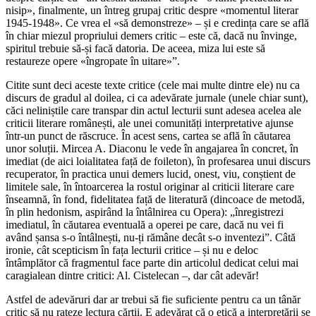
nisip», finalmente, un întreg grupaj critic despre «momentul literar
1945-1948». Ce vrea el «să demonstreze» – și e credința care se află
în chiar miezul propriului demers critic – este că, dacă nu învinge,
spiritul trebuie să-și facă datoria. De aceea, miza lui este să
restaureze opere «îngropate în uitare»”.
Citite sunt deci aceste texte critice (cele mai multe dintre ele) nu ca
discurs de gradul al doilea, ci ca adevărate jurnale (unele chiar sunt),
căci neliniștile care transpar din actul lecturii sunt adesea acelea ale
criticii literare românești, ale unei comunități interpretative ajunse
într-un punct de răscruce. În acest sens, cartea se află în căutarea
unor soluții. Mircea A. Diaconu le vede în angajarea în concret, în
imediat (de aici loialitatea față de foileton), în profesarea unui discurs
recuperator, în practica unui demers lucid, onest, viu, conștient de
limitele sale, în întoarcerea la rostul originar al criticii literare care
înseamnă, în fond, fidelitatea față de literatură (dincoace de metodă,
în plin hedonism, aspirând la întâlnirea cu Opera): „înregistrezi
imediatul, în căutarea eventuală a operei pe care, dacă nu vei fi
având șansa s-o întâlnești, nu-ți rămâne decât s-o inventezi”. Câtă
ironie, cât scepticism în fața lecturii critice – și nu e deloc
întâmplător că fragmentul face parte din articolul dedicat celui mai
caragialean dintre critici: Al. Cistelecan –, dar cât adevăr!
Astfel de adevăruri dar ar trebui să fie suficiente pentru ca un tânăr
critic să nu rateze lectura cărții. E adevărat că o etică a interpretării se