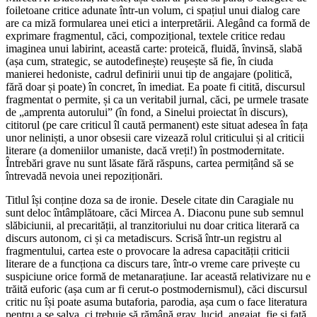
foiletoane critice adunate într-un volum, ci spațiul unui dialog care
are ca miză formularea unei etici a interpretării. Alegând ca formă de
exprimare fragmentul, căci, compozițional, textele critice redau
imaginea unui labirint, această carte: proteică, fluidă, învinsă, slabă
(așa cum, strategic, se autodefinește) reușește să fie, în ciuda
manierei hedoniste, cadrul definirii unui tip de angajare (politică,
fără doar și poate) în concret, în imediat. Ea poate fi citită, discursul
fragmentat o permite, și ca un veritabil jurnal, căci, pe urmele trasate
de „amprenta autorului” (în fond, a Sinelui proiectat în discurs),
cititorul (pe care criticul îl caută permanent) este situat adesea în fața
unor neliniști, a unor obsesii care vizează rolul criticului și al criticii
literare (a domeniilor umaniste, dacă vreți!) în postmodernitate.
Întrebări grave nu sunt lăsate fără răspuns, cartea permițând să se
întrevadă nevoia unei repoziționări.
Titlul își conține doza sa de ironie. Desele citate din Caragiale nu
sunt deloc întâmplătoare, căci Mircea A. Diaconu pune sub semnul
slăbiciunii, al precarității, al tranzitoriului nu doar critica literară ca
discurs autonom, ci și ca metadiscurs. Scrisă într-un registru al
fragmentului, cartea este o provocare la adresa capacității criticii
literare de a funcționa ca discurs tare, într-o vreme care privește cu
suspiciune orice formă de metanarațiune. Iar această relativizare nu e
trăită euforic (așa cum ar fi cerut-o postmodernismul), căci discursul
critic nu își poate asuma butaforia, parodia, așa cum o face literatura
pentru a se salva, ci trebuie să rămână grav, lucid, angajat, fie și față