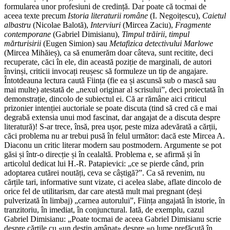
formularea unor profesiuni de credință. Dar poate că tocmai de
aceea texte precum
Istoria literaturii române
(I. Negoițescu),
Caietul
albastru
(Nicolae Balotă),
Interviuri
(Mircea Zaciu),
Fragmente
contemporane
(Gabriel Dimisianu),
Timpul trăirii
,
timpul
mărturisirii
(Eugen Simion) sau
Metafizica detectivului Marlowe
(Mircea Mihăieș), ca să enumerăm doar câteva, sunt recitite, deci
recuperate, căci în ele, din această poziție de marginali, de autori
învinși, criticii invocați reușesc să formuleze un tip de angajare.
Întotdeauna lectura caută Ființa (fie ea și ascunsă sub o mască sau
mai multe) atestată de „nexul originar al scrisului”, deci proiectată în
demonstrație, dincolo de subiectul ei. Că ar rămâne aici criticul
prizonier intenției auctoriale se poate discuta (tind să cred că e mai
degrabă extensia unui mod fascinat, dar angajat de a discuta despre
literatură)! S-ar trece, însă, prea ușor, peste miza adevărată a cărții,
căci problema nu ar trebui pusă în felul următor: dacă este Mircea A.
Diaconu un critic literar modern sau postmodern. Argumente se pot
găsi și într-o direcție și în cealaltă. Problema e, se afirmă și în
articolul dedicat lui H.-R. Patapievici: „ce se pierde când, prin
adoptarea cutărei noutăți, ceva se câștigă?”. Ca să revenim, nu
cărțile tari, informative sunt vizate, ci acelea slabe, aflate dincolo de
orice fel de utilitarism, dar care atestă mult mai pregnant (deși
pulverizată în limbaj) „carnea autorului”, Ființa angajată în istorie, în
tranzitoriu, în imediat, în conjunctural. Iată, de exemplu, cazul
Gabriel Dimisianu: „Poate tocmai de aceea Gabriel Dimisianu scrie
despre cărțile cu «un destin amânat» despre «o lume prefăcută în