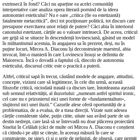
extrinsecă în fond? Căci nu aparține ea acelei comunități
interpretative care analiza opera literară pornind de la ideea
autonomiei esteticului? Nu e oare „critica (fie ea estetizantă)
fatalmente metacritică”, deci tot poziționare politică, tot discurs care
presupune exercitarea unor relații de putere? Căci abia în interiorul
canonului estetizant, cărțile au o valoare intrinsecă. De aceea, criticul
are grijă să se situeze în descendență lovinesciană, găsind un model
în militantismul acestuia, în angajarea sa în prezent, deși, nu în
puține locuri, Mircea A. Diaconu își deconstruiește maestrul, abia
invocat, într-o manieră în care Lovinescu însuși se delimita de
Maiorescu. Încă o dovadă a faptului că, dincolo de autonomia
esteticului, discursul critic este o practică a puterii.
Altfel, criticul sapă în trecut, căutând modele de angajare, atitudini,
concepte, viziuni care să legitimeze, în cele din urmă, această
filozofie critică, niciodată tratată ca discurs tare, întotdeauna așezată
sub semnul relativității, al iluzoriului: „numeam astfel spiritul ironic,
cel care nu e prizonierul nici unei forme de «fundamentalism»,
slujitorul nici unei iluzii.” Cazurile alese oferă oportunități de a
problematiza, de a evalua, de a trasa direcții. Vizate sunt adesea
cărțile considerate slabe, puțin citite, uitate sau având parte de un
destin nedrept, care lasă să se întrevadă nu doar plăcerea proiectării
Sinelui în Celălalt (căci de multe ori Mircea A. Diaconu e conștient
că citindu-i pe alții se citește, în aceeași măsură în care se
construiește, pe sine), ci și o serie de neliniști, de obsesii, care permit