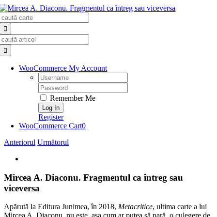
Skip
Search
to
for:
content
Search
for:
WooCommerce My Account
Username:
Password:
Remember Me
Register
WooCommerce Cart
0
Anteriorul
Următorul
View
Larger
Image
Mircea A. Diaconu. Fragmentul ca întreg sau
viceversa
Apărută la Editura Junimea, în 2018,
Metacritice
, ultima carte a lui
Mircea A. Diaconu, nu este, așa cum ar putea să pară, o culegere de