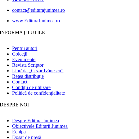
contact@editurajunimea.ro
www.EdituraJunimea.ro
INFORMAŢII UTILE
Pentru autori
Colecţii
Evenimente
Revista Scriptor
Librăria „Cezar Ivănescu”
Rețea distribuție
Contact
Condiţii de utilizare
Politică de confidențialitate
DESPRE NOI
Despre Editura Junimea
Obiectivele Editurii Junimea
Echipa
Dosar de presă