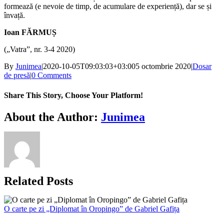
formează (e nevoie de timp, de acumulare de experiență), dar se și
învață.
Ioan FĂRMUȘ
(„Vatra”, nr. 3-4 2020)
By
Junimea
|
2020-10-05T09:03:03+03:00
5 octombrie 2020
|
Dosar
de presă
|
0 Comments
Share This Story, Choose Your Platform!
Facebook
X
Bluesky
Reddit
LinkedIn
WhatsApp
Telegram
Tumblr
Xing
Email
Copy
About the Author:
Junimea
Link
Related Posts
O carte pe zi „Diplomat în Oropingo” de Gabriel Gafița