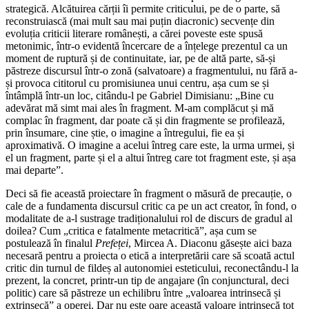
strategică. Alcătuirea cărții îi permite criticului, pe de o parte, să
reconstruiască (mai mult sau mai puțin diacronic) secvențe din
evoluția criticii literare românești, a cărei poveste este spusă
metonimic, într-o evidentă încercare de a înțelege prezentul ca un
moment de ruptură și de continuitate, iar, pe de altă parte, să-și
păstreze discursul într-o zonă (salvatoare) a fragmentului, nu fără a-
și provoca cititorul cu promisiunea unui centru, așa cum se și
întâmplă într-un loc, citându-l pe Gabriel Dimisianu: „Bine cu
adevărat mă simt mai ales în fragment. M-am complăcut și mă
complac în fragment, dar poate că și din fragmente se profilează,
prin însumare, cine știe, o imagine a întregului, fie ea și
aproximativă. O imagine a acelui întreg care este, la urma urmei, și
el un fragment, parte și el a altui întreg care tot fragment este, și așa
mai departe”.
Deci să fie această proiectare în fragment o măsură de precauție, o
cale de a fundamenta discursul critic ca pe un act creator, în fond, o
modalitate de a-l sustrage tradiționalului rol de discurs de gradul al
doilea? Cum „critica e fatalmente metacritică”, așa cum se
postulează în finalul
Prefeței
, Mircea A. Diaconu găsește aici baza
necesară pentru a proiecta o etică a interpretării care să scoată actul
critic din turnul de fildeș al autonomiei esteticului, reconectându-l la
prezent, la concret, printr-un tip de angajare (în conjunctural, deci
politic) care să păstreze un echilibru între „valoarea intrinsecă și
extrinsecă” a operei. Dar nu este oare această valoare intrinsecă tot