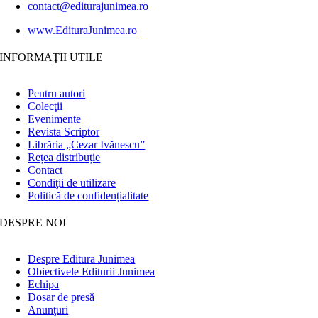
contact@editurajunimea.ro
www.EdituraJunimea.ro
INFORMAŢII UTILE
Pentru autori
Colecţii
Evenimente
Revista Scriptor
Librăria „Cezar Ivănescu”
Rețea distribuție
Contact
Condiţii de utilizare
Politică de confidențialitate
DESPRE NOI
Despre Editura Junimea
Obiectivele Editurii Junimea
Echipa
Dosar de presă
Anunţuri