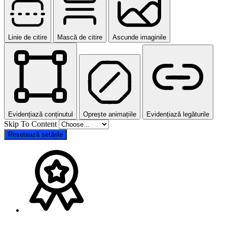
Linie de citire
Mască de citire
Ascunde imaginile
Evidențiază conținutul
Oprește animațiile
Evidențiază legăturile
Skip To Content
Resetează setările
Go