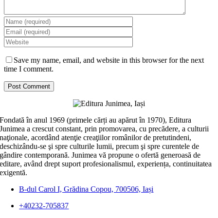
Save my name, email, and website in this browser for the next
time I comment.
Fondată în anul 1969 (primele cărți au apărut în 1970), Editura
Junimea a crescut constant, prin promovarea, cu precădere, a culturii
naţionale, acordând atenţie creaţiilor românilor de pretutindeni,
deschizându-se şi spre culturile lumii, precum şi spre curentele de
gândire contemporană. Junimea vă propune o ofertă generoasă de
editare, având drept suport profesionalismul, experiența, continuitatea
exigentă.
B-dul Carol I, Grădina Copou, 700506, Iași
+40232-705837