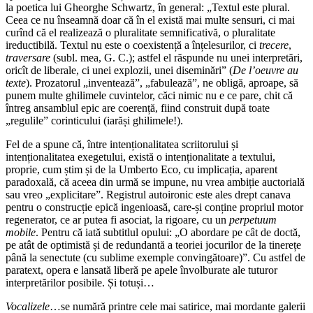
la poetica lui Gheorghe Schwartz, în general: „Textul este plural.
Ceea ce nu înseamnă doar că în el există mai multe sensuri, ci mai
curînd că el realizează o pluralitate semnificativă, o pluralitate
ireductibilă. Textul nu este o coexistență a înțelesurilor, ci
trecere
,
traversare
(subl. mea, G. C.); astfel el răspunde nu unei interpretări,
oricît de liberale, ci unei explozii, unei diseminări” (
De l’oeuvre au
texte
). Prozatorul „inventează”, „fabulează”, ne obligă, aproape, să
punem multe ghilimele cuvintelor, căci nimic nu e ce pare, chit că
întreg ansamblul epic are coerență, fiind construit după toate
„regulile” corinticului (iarăși ghilimele!).
Fel de a spune că, între intenționalitatea scriitorului și
intenționalitatea exegetului, există o intenționalitate a textului,
proprie, cum știm și de la Umberto Eco, cu implicația, aparent
paradoxală, că aceea din urmă se impune, nu vrea ambiție auctorială
sau vreo „explicitare”. Registrul autoironic este ales drept canava
pentru o construcție epică ingenioasă, care-și conține propriul motor
regenerator, ce ar putea fi asociat, la rigoare, cu un
perpetuum
mobile
. Pentru că iată subtitlul opului: „O abordare pe cât de doctă,
pe atât de optimistă și de redundantă a teoriei jocurilor de la tinerețe
până la senectute (cu sublime exemple convingătoare)”. Cu astfel de
paratext, opera e lansată liberă pe apele învolburate ale tuturor
interpretărilor posibile. Și totuși…
Vocalizele
…se numără printre cele mai satirice, mai mordante galerii