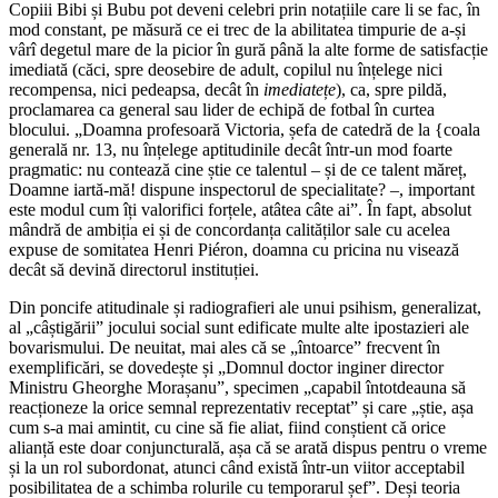
Copiii Bibi și Bubu pot deveni celebri prin notațiile care li se fac, în
mod constant, pe măsură ce ei trec de la abilitatea timpurie de a-și
vârî degetul mare de la picior în gură până la alte forme de satisfacție
imediată (căci, spre deosebire de adult, copilul nu înțelege nici
recompensa, nici pedeapsa, decât în
imediatețe
), ca, spre pildă,
proclamarea ca general sau lider de echipă de fotbal în curtea
blocului. „Doamna profesoară Victoria, șefa de catedră de la {coala
generală nr. 13, nu înțelege aptitudinile decât într-un mod foarte
pragmatic: nu contează cine știe ce talentul – și de ce talent măreț,
Doamne iartă-mă! dispune inspectorul de specialitate? –, important
este modul cum îți valorifici forțele, atâtea câte ai”. În fapt, absolut
mândră de ambiția ei și de concordanța calităților sale cu acelea
expuse de somitatea Henri Piéron, doamna cu pricina nu visează
decât să devină directorul instituției.
Din poncife atitudinale și radiografieri ale unui psihism, generalizat,
al „câștigării” jocului social sunt edificate multe alte ipostazieri ale
bovarismului. De neuitat, mai ales că se „întoarce” frecvent în
exemplificări, se dovedește și „Domnul doctor inginer director
Ministru Gheorghe Morașanu”, specimen „capabil întotdeauna să
reacționeze la orice semnal reprezentativ receptat” și care „știe, așa
cum s-a mai amintit, cu cine să fie aliat, fiind conștient că orice
alianță este doar conjuncturală, așa că se arată dispus pentru o vreme
și la un rol subordonat, atunci când există într-un viitor acceptabil
posibilitatea de a schimba rolurile cu temporarul șef”. Deși teoria