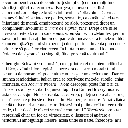
jocurilor beneficiază de contraforți științifici (cei mai mulți fiind
simili-științifici, oarecum
à la
Borges), cumva se justifică
cutremurătorul adagio: la sfârșitul jocului stă diavolul. Tot cu o
manevră ludică se întoarce pe dos, semantic, ca o mănușă, clasica
înjurătură de mamă, omniprezentă pe glob, prezentată drept un
compliment involuntar, o
urare de suprem bine
. Drept care ni se
livrează, reiterat, ca un soi de
nacazanie sîlnim
, un „Manifest pentru
savanții lumii: Lăsați din preocupările dumneavoastră temele inutile!
Concentrați-vă geniul și experiența doar pentru a inventa procedeele
prin care să poată oricine reveni în burta mamei, unicul loc unde
fericirea depășește clipa singură, fiind prezentă tot timpul!”.
Gheorghe Schwartz se numără, cred, printre cei mai atenți cititori ai
lui Eco, având și forța epică, și necesara detașare a moralistului
pentru a demonstra că poate nimic nu e așa cum credem noi. Dar ce
spunea semioticianul italian prea se potrivește metodei subtile, chiar
imbricate, din
Jocurile trecerii
: „Vom descoperi poate într-o zi că
Einstein s-a înșelat, dar ficțiunea, faptul că Emma Bovary moare,
asta e ceva sigur. Nu se discută. Dacă vreți, puteți scrie o altă istorie,
dar în ceea ce privește universul lui Flaubert, ea moare. Narativitatea
ne dă universuri ancorate, care flotează mai puțin decât universurile
reale, chiar dacă de obicei se crede contrariul.”
Vocalizele
propuse
reprezintă chiar un joc de virtuozitate, o ilustrare și apărare a
teritoriului ambiguității literare, acela unde se naște, îndeobște, arta.