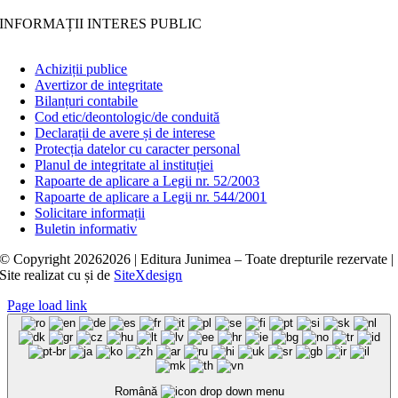
INFORMAȚII INTERES PUBLIC
Achiziții publice
Avertizor de integritate
Bilanțuri contabile
Cod etic/deontologic/de conduită
Declarații de avere și de interese
Protecția datelor cu caracter personal
Planul de integritate al instituției
Rapoarte de aplicare a Legii nr. 52/2003
Rapoarte de aplicare a Legii nr. 544/2001
Solicitare informații
Buletin informativ
© Copyright
20262026 | Editura Junimea – Toate drepturile rezervate |
Site realizat cu
și
de
SiteXdesign
Page load link
Română