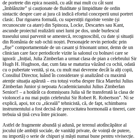
de portrete din epica noastră, cu atât mai mult cu cât sunt
„îmblânzite” și cauționate de fluiditate și limpiditate de ordin
sintactic despre care ai jura că indică efortul conceperii unui portret
clasic. Dar rigoarea formală, cu superstiții rigoriste venite (și
recunoscute ca atare) din Spinoza, Locke, Descartes sau Kant,
ascunde proiectul realizării unei lumi pe dos, unde burlescul
traseului unui parvenit se amestecă, recognoscibil, cu date și situații
din România de sub ochii noștri. Personajele revin periodic prin
„fișe” comportamentale de un casant și frisonant umor, demn de un
clinician care face periodicele vizite la salonul cu bolnavi care se
ignoră: „Inițial, Julia Zimberlan a urmat clasa de pian a celebrului Sir
Hugh H. Hughson, dar, cum fata se maturiza văzând cu ochii, odată
cu o pubertate venită, și ea, cu mult mai devreme decât la alți copii,
Consiliul Director, luând în considerare și analizând cu maximă
atenție situația apărută – era totuși vorba despre fiica Marelui Julius
Zimberlan Junior și nepoata Academicianului Julius Zimberlan
Senior!! – a hotărât ca domnișoara Julia să fie transferată la clasa de
violoncel a nu mai puțin celebrului Sir Robert R. Robertson”. Ni se
explică, apoi, tot cu „răceală” tehnicistă, că, de fapt, schimbarea
instrumentului a fost decisă de precocitatea hormonală a tinerei, care
trebuia să țină ceva între picioare.
Astfel de fragmente abundă și adună, pe terenul atotîncăpător al
jocului (de ambiții sociale, de vanități private, de voință de putere,
nu importă) o serie de chipuri și măști numai bune pentru vivisecție.