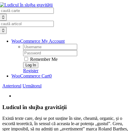
Skip
Search
to
for:
content
Search
for:
WooCommerce My Account
Username:
Password:
Remember Me
Register
WooCommerce Cart
0
Anteriorul
Următorul
View
Larger
Image
Ludicul în slujba gravității
Există texte care, deși se pot susține în sine, cheamă, organic, și o
escortă teoretică, în sensul că aceasta le-ar potența „gustul”. Greu,
spre imposibil, să nu admiți un „avertisment” marca Roland Barthes,