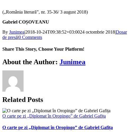
(„România literară”, nr. 35-36/ 3 august 2018)
Gabriel COȘOVEANU
By
Junimea
|
2018-10-24T09:38:52+03:00
24 octombrie 2018
|
Dosar
de presă
|
0 Comments
Share This Story, Choose Your Platform!
Facebook
X
Bluesky
Reddit
LinkedIn
WhatsApp
Telegram
Tumblr
Xing
Email
Copy
About the Author:
Junimea
Link
Related Posts
O carte pe zi „Diplomat în Oropingo” de Gabriel Gafița
O carte pe zi „Diplomat în Oropingo” de Gabriel Gafița