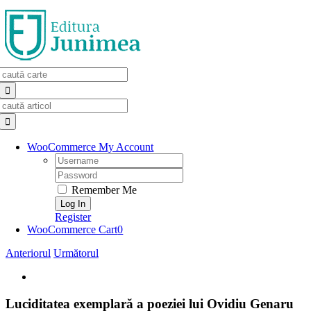
Skip
to
content
Search
for:
Search
for:
WooCommerce My Account
Username:
Password:
Remember Me
Register
WooCommerce Cart
0
Anteriorul
Următorul
View
Larger
Image
Luciditatea exemplară a poeziei lui Ovidiu Genaru