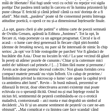
milă de libertate// Hai fugi unde vezi cu ochii/ eu repejor voi sigila
portița/ Dar pasărea intră iarăși în carcera ei/ în lumina prizonieră își
pune cătușa/ E fericită și cântă jelind/ cântă ca noi/ dorința de a fi
afară”. Mai mult, „pasărea” poate să fie consemnul pentru întreaga
atitudine poetică, o operă ce nu și-a dimensionat înțelesurile finale.
„La opt, gaura cheii și alte patimi” e ultima carte de poezii semnată
de Ovidiu Genaru, apărută la Editura „Junimea”. Tot la opt, în
fiecare zi, viața pornește ca un agregat progra­mat. Circul e la el
acasă – o lume care deși generează în fiecare clipă știri-bombă
(demne de
breaking news
), nu pare să fie interesată de nimic în chip
serios: „la opt/ vor fi bile rostogolite pe parchet/ Vor fi gândaci de
bucătărie din Asia./ Doar nu locuim în vid.// La șase vecinul dă găuri
în pereți să atârne/ pozele de cununie./ Chiar și la cutremure mici
astfel de/ tablouri cad primele.// […] Trăim fără nume și prenume./
Avem acte doar pentru/ dece­sul colectiv./ Noi gloata formăm ceva
compact materie presată/ nu vișin înflorit. Un calup de proteine./
Îmbătrânim privind la microscop o lume/ care apare la capătul țevii
ca amintirea altei lumi”. Revin – în bună măsură, prezentul se
diluează în trecut, doar obiectivarea acestei existențe mai poate
echivala cu o speranță ilicită. Omul nu-și mai înțelege rostul în
niciun fel, sentimentul de peșteră combinându-se cu o erotică
maladivă, contorsionată – aici nunta e mai degrabă un simbol al
decăderii: „Va fi/ și un anume sentiment de peșteră/ cu care ne-am
obișnuit”, „Mai complicat e cu liniștea care face scandal/ când