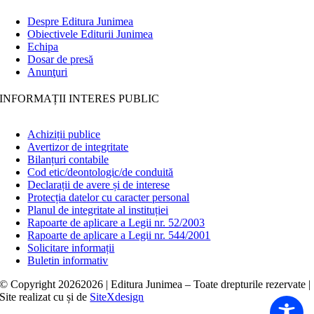
Despre Editura Junimea
Obiectivele Editurii Junimea
Echipa
Dosar de presă
Anunţuri
INFORMAȚII INTERES PUBLIC
Achiziții publice
Avertizor de integritate
Bilanțuri contabile
Cod etic/deontologic/de conduită
Declarații de avere și de interese
Protecția datelor cu caracter personal
Planul de integritate al instituției
Rapoarte de aplicare a Legii nr. 52/2003
Rapoarte de aplicare a Legii nr. 544/2001
Solicitare informații
Buletin informativ
© Copyright
20262026 | Editura Junimea – Toate drepturile rezervate |
Site realizat cu
și
de
SiteXdesign