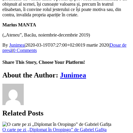
obișnuit al scenei, își cunoaște valoarea și, precum în teatrul
elisabetan, îi convine rolul jesterului ce își poate motiva sau, din
contra, invalida propria apariție în cetate.
Marius MANTA
(„Ateneu”, Bacău, noiembrie-decembrie 2019)
By
Junimea
|
2020-03-19T07:27:00+02:00
19 martie 2020
|
Dosar de
presă
|
0 Comments
Share This Story, Choose Your Platform!
Facebook
X
Bluesky
Reddit
LinkedIn
WhatsApp
Telegram
Tumblr
Xing
Email
Copy
About the Author:
Junimea
Link
Related Posts
O carte pe zi „Diplomat în Oropingo” de Gabriel Gafița