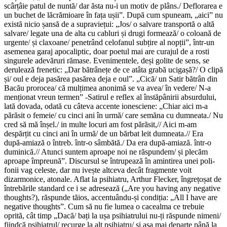
scârțâie patul de nuntă/ dar ăsta nu-i un motiv de plâns./ Deflorarea e
un buchet de lăcrămioare în fața ușii”. După cum spuneam, „aici” nu
există nicio șansă de a supraviețui: „Jos/ o salvare transportă o altă
salvare/ legate una de alta cu cabluri și drugi formează/ o coloană de
urgente/ și claxoane/ pene­trând celofanul subțire al nopții”, într-un
asemenea garaj apocaliptic, doar poetul mai are curajul de a rosti
singurele adevăruri rămase. Evenimentele, deși golite de sens, se
derulează frenetic: „Dar bătrâ­nețe de ce atâta grabă ucigașă?/ O clipă
și/ oul e deja pasărea pasărea deja e oul”. „Cică/ un Satir bătrân din
Bacău prorocea/ că mulțimea anonimă se va avea/ în vedere/ N-a
menționat vreun termen” -Satirul e reflex al înstăpânirii absurdului,
lată dovada, odată cu câteva accente ionesciene: „Chiar aici m-a
părăsit o femeie/ cu cinci ani în urmă/ care semăna cu dumneata./ Nu
cred să mă înșel./ in multe locuri am fost părăsit,// Aici m-am
despărțit cu cinci ani în urmă/ de un bărbat leit dum­neata.// Era
după-amiază o întreb. într-o sâmbătă./ Da era după-amiază. într-o
duminică.// Atunci suntem aproape noi ne răspundem/ și plecăm
aproape împreună”. Discursul se întru­pează în amintirea unei poli­
fonii vag celeste, dar nu ivește altceva decât fragmente voit
dizarmonice, atonale. Aflat la psihiatru, Arthur Flecker, îngrețoșat de
întrebările standard ce i se adresează („Are you having any negative
thoughts?), răspunde tăios, accentuându-și condiția: „All I have are
negative thoughts”. Cum să nu fie lumea o cacealma ce trebuie
oprită, cât timp „Dacă/ bați la ușa psihiatrului nu-ți răspunde nimeni/
fiindcă psihiatrul/ recurge la alt psihiatru/ și așa mai departe până la