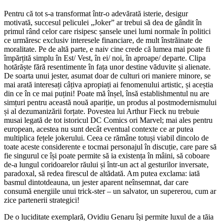
Pentru că tot s-a transformat într-o adevărată isterie, desigur
motivată, succesul peliculei „Joker” ar trebui să dea de gândit în
primul rând celor care risipesc șansele unei lumi normale în politici
ce urmăresc exclusiv interesele financiare, de mult înstrăinate de
moralitate. Pe de altă parte, e naiv cine crede că lumea mai poate fi
împărțită simplu în Est/ Vest, în ei/ noi, în aproape/ departe. Clipa
hotărăște fără resentimente în fața unor destine văduvite și alienate.
De soarta unui jester, asumat doar de culturi ori maniere minore, se
mai arată interesați câțiva apropiați ai fenomenului artistic, și aceștia
din ce în ce mai puțini! Poate mă înșel, însă establishmentul nu are
simțuri pentru această nouă apariție, un produs al postmodernismului
și al dezumanizării forțate. Povestea lui Arthur Fieck nu trebuie
musai legată de tot istoricul DC Comics ori Marvel; mai ales pentru
european, acestea nu sunt decât eventual contexte ce ar putea
multiplica fețele jokerului. Ceea ce rămâne totuși viabil dincolo de
toate aceste considerente e tocmai personajul în discuție, care pare să
fie singurul ce își poate permite să ia existența în mâini, să coboare
de-a lungul coridoarelor răului și într-un act al gesturilor inversate,
paradoxal, să redea firescul de altădată. Am putea exclama: iată
basmul dintotdeauna, un jester aparent neînsemnat, dar care
consumă energiile unui trick-ster – un salvator, un supererou, cum ar
zice partenerii strategici!
De o luciditate exemplară, Ovidiu Genaru își permite luxul de a tăia