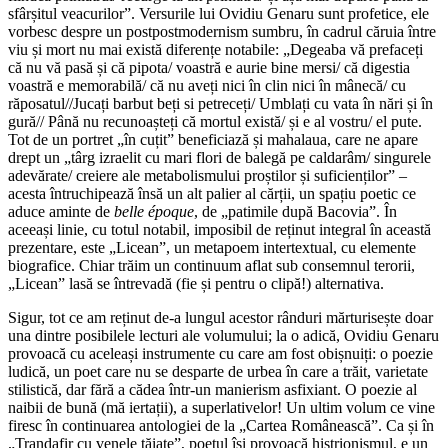
sfârșitul veacurilor”. Versurile lui Ovidiu Genaru sunt profetice, ele
vorbesc despre un postpostmodernism sumbru, în cadrul căruia între
viu și mort nu mai există diferențe nota­bile: „Degeaba vă prefaceți
că nu vă pasă și că pipota/ voastră e aurie bine mersi/ că digestia
voastră e memorabilă/ că nu aveți nici în clin nici în mânecă/ cu
răposatul//Jucați barbut beți si petreceți/ Umblați cu vata în nări și în
gură// Până nu recunoașteți că mortul există/ și e al vostru/ el pute.
Tot de un portret „în cuțit” beneficiază și mahalaua, care ne apare
drept un „târg izraelit cu mari flori de balegă pe caldarâm/ singurele
adevărate/ creiere ale metabo­lismului proștilor și suficienților” –
acesta întruchipează însă un alt palier al cărții, un spațiu poetic ce
aduce aminte de
belle époque
, de „patimile după Bacovia”. În
aceeași linie, cu totul notabil, imposibil de reținut integral în această
prezentare, este „Licean”, un metapoem intertextual, cu elemente
biografice. Chiar trăim un continuum aflat sub consemnul terorii,
„Licean” lasă se întrevadă (fie și pentru o clipă!) alternativa.
Sigur, tot ce am reținut de-a lungul acestor rânduri mărturisește doar
una dintre posibilele lecturi ale volumului; la o adică, Ovidiu Genaru
provoacă cu aceleași instrumente cu care am fost obișnuiți: o poezie
ludică, un poet care nu se desparte de urbea în care a trăit, varietate
stilistică, dar fără a cădea într-un manierism asfixiant. O poezie al
naibii de bună (mă iertații), a superlativelor! Un ultim volum ce vine
firesc în continuarea antologiei de la „Cartea Românească”. Ca și în
„Trandafir cu venele tăiate”, poetul își provoacă histrionismul, e un