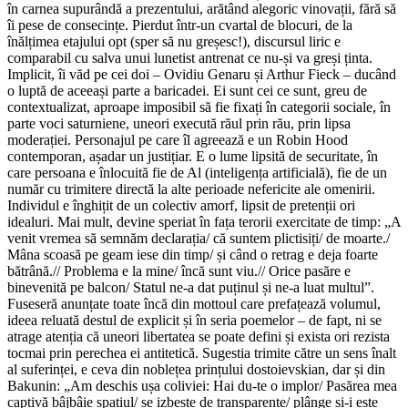
în carnea supurândă a prezentului, arătând alegoric vinovații, fără să
îi pese de consecințe. Pierdut într-un cvartal de blocuri, de la
înălțimea etajului opt (sper să nu greșesc!), discursul liric e
comparabil cu salva unui lunetist antrenat ce nu-și va greși ținta.
Implicit, îi văd pe cei doi – Ovidiu Genaru și Arthur Fieck – ducând
o luptă de aceeași parte a baricadei. Ei sunt cei ce sunt, greu de
contextualizat, aproape imposibil să fie fixați în categorii sociale, în
parte voci saturniene, uneori execută răul prin rău, prin lipsa
moderației. Personajul pe care îl agreează e un Robin Hood
contemporan, așadar un justițiar. E o lume lipsită de securitate, în
care persoana e înlocuită fie de Al (inteligența artificială), fie de un
număr cu trimitere directă la alte perioade nefericite ale omenirii.
Individul e înghițit de un colectiv amorf, lipsit de pretenții ori
idealuri. Mai mult, devine speriat în fața terorii exercitate de timp: „A
venit vre­mea să semnăm declarația/ că suntem plictisiți/ de moarte./
Mâna scoasă pe geam iese din timp/ și când o retrag e deja foarte
bătrână.// Problema e la mine/ încă sunt viu.// Orice pasăre e
binevenită pe balcon/ Statul ne-a dat puținul și ne-a luat multul”.
Fuseseră anunțate toate încă din mottoul care prefațează volumul,
ideea reluată destul de explicit și în seria poemelor – de fapt, ni se
atrage atenția că uneori libertatea se poate defini și exista ori rezista
tocmai prin perechea ei antitetică. Sugestia trimite către un sens înalt
al suferinței, e ceva din noblețea prințului dostoievskian, dar și din
Bakunin: „Am deschis ușa coliviei: Hai du-te o implor/ Pasărea mea
captivă bâjbâie spațiul/ se izbește de transparențe/ plânge și-i este