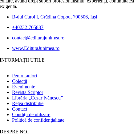
editare, având drept suport profesionalismul, experiența, continuitatea
exigentă.
B-dul Carol I, Grădina Copou, 700506, Iași
+40232-705837
contact@editurajunimea.ro
www.EdituraJunimea.ro
INFORMAŢII UTILE
Pentru autori
Colecţii
Evenimente
Revista Scriptor
Librăria „Cezar Ivănescu”
Rețea distribuție
Contact
Condiţii de utilizare
Politică de confidențialitate
DESPRE NOI