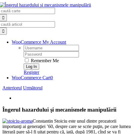
Skip
Search
to
for:
content
Search
for:
WooCommerce My Account
Username:
Password:
Remember Me
Register
WooCommerce Cart
0
Anteriorul
Următorul
View
Larger
Image
Îngerul hazardului şi mecanismele manipulării
Constantin Stoiciu este unul dintre prozatorii
importanţi ai generaţiei ’60, despre care se scrie puţin, pe care lumea
literară pare să-l fi uitat pentru că, iată, după 1981, cînd se va fi