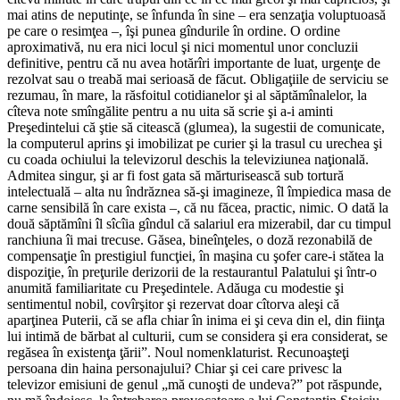
mai atins de neputinţe, se înfunda în sine – era senzaţia voluptuoasă
pe care o resimţea –, îşi punea gîndurile în ordine. O ordine
aproximativă, nu era nici locul şi nici momentul unor concluzii
definitive, pentru că nu avea hotărîri importante de luat, urgenţe de
rezolvat sau o treabă mai serioasă de făcut. Obligaţiile de serviciu se
rezumau, în mare, la răsfoitul cotidianelor şi al săptămînalelor, la
cîteva note smîngălite pentru a nu uita să scrie şi a-i aminti
Preşedintelui că ştie să citească (glumea), la sugestii de comunicate,
la computerul aprins şi imobilizat pe curier şi la trasul cu urechea şi
cu coada ochiului la televizorul deschis la televiziunea naţională.
Admitea singur, şi ar fi fost gata să mărturisească sub tortură
intelectuală – alta nu îndrăznea să-şi imagineze, îl împiedica masa de
carne sensibilă în care exista –, că nu făcea, practic, nimic. O dată la
două săptămîni îl sîcîia gîndul că salariul era mizerabil, dar cu timpul
ranchiuna îi mai trecuse. Găsea, bineînţeles, o doză rezonabilă de
compensaţie în prestigiul funcţiei, în maşina cu şofer care-i stătea la
dispoziţie, în preţurile derizorii de la restaurantul Palatului şi într-o
anumită familiaritate cu Preşedintele. Adăuga cu modestie şi
sentimentul nobil, covîrşitor şi rezervat doar cîtorva aleşi că
aparţinea Puterii, că se afla chiar în inima ei şi ceva din el, din fiinţa
lui intimă de bărbat al culturii, cum se considera şi era considerat, se
regăsea în existenţa ţării”. Noul nomenklaturist. Recunoaşteţi
persoana din haina personajului? Chiar şi cei care privesc la
televizor emisiuni de genul „mă cunoşti de undeva?” pot răspunde,