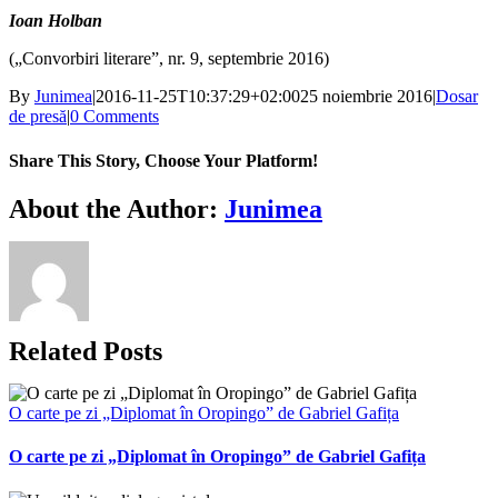
Ioan Holban
(„Convorbiri literare”, nr. 9, septembrie 2016)
By
Junimea
|
2016-11-25T10:37:29+02:00
25 noiembrie 2016
|
Dosar
de presă
|
0 Comments
Share This Story, Choose Your Platform!
Facebook
X
Bluesky
Reddit
LinkedIn
WhatsApp
Telegram
Tumblr
Xing
Email
Copy
About the Author:
Junimea
Link
Related Posts
O carte pe zi „Diplomat în Oropingo” de Gabriel Gafița
O carte pe zi „Diplomat în Oropingo” de Gabriel Gafița