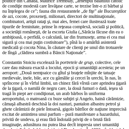
politice din Canada, Maurice Tremblay, „arhetipul băiatului catolic
de condiţie modestă care învăţase carte, se trezise într-o zi bărbat şi
nu înţelegea de ce”; fauna din restaurantele „de fiţe” ale Bucureştilor
de azi, cocote, proxeneţi, milionari, directori de multinaţionale,
combinatori, artişti rataţi şi, mai ales, femei care ilustrează toate
tipurile de feminitate, prinse în reţeaua complexă, socială şi politică,
a societăţii româneşti, de la escorta Giulia („Sărăcia făcuse din ea o
ambiţioasă, o perfidă, o calculată, iar din frumuseţe, arma ei cea mai
sigură şi cea mai puţin costisitoare”), pînă la o amărîtă asistentă
medicală şi cocota Nina, în căutare de clienţi pe unul din trotuarele
de lîngă „clădirea sumbră a Băncii Naţionale”.
Constantin Stoiciu excelează în
portretele de grup
, colective, cele
care dau măsura exactă a locului, epocii şi umanităţii acesteia; pe un
aeroport: „Două nemţoaice cu gîtul şi braţele mînjite de tatuaje
medievale, inele, bile, ace cu gămălie şi cercei în urechi, în nas, în
sprîncene şi în vîrful limbii, un chinez fără vîrstă care aprindea ţigară
de la ţigară, o namilă de negru care, la două fumuri o dată, ieşea să
tragă în piept aer condiţionat, un arab bărbos în uniforma
aeroportului, o matroană cu buze subţiri şi Angelo, haină cărămizie,
cămaşă albastră deschisă la doi nasturi, pantalon albastru petrol şi
ghete cărămizii de piele întoarsă, gigolo bătrîior de naţiune imprecisă
excitat de amintirea unui parfum – pură manifestare a hazardului,
privită de undeva, şi erau fără îndoială priviţi de o brută fără
imaginaţie, adunătura nu putea lăsa decît impresia unei umanităţi