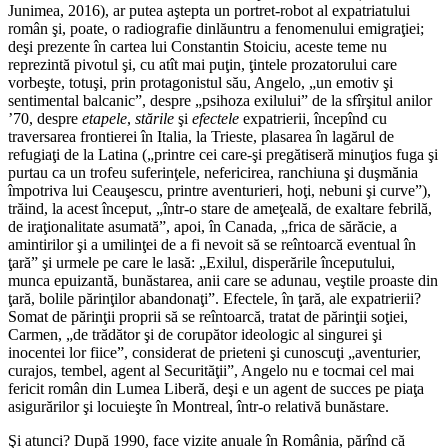
Junimea, 2016), ar putea aştepta un portret-robot al expatriatului
român şi, poate, o radiografie dinlăuntru a fenomenului emigraţiei;
deşi prezente în cartea lui Constantin Stoiciu, aceste teme nu
reprezintă pivotul şi, cu atît mai puţin, ţintele prozatorului care
vorbeşte, totuşi, prin protagonistul său, Angelo, „un emotiv şi
sentimental balcanic”, despre „psihoza exilului” de la sfîrşitul anilor
’70, despre
etapele
,
stările
şi
efectele
expatrierii, începînd cu
traversarea frontierei în Italia, la Trieste, plasarea în lagărul de
refugiaţi de la Latina („printre cei care-şi pregătiseră minuţios fuga şi
purtau ca un trofeu suferinţele, nefericirea, ranchiuna şi duşmănia
împotriva lui Ceauşescu, printre aventu­rieri, hoţi, nebuni şi curve”),
trăind, la acest început, „într-o stare de ameţeală, de exaltare febrilă,
de iraţionalitate asumată”, apoi, în Canada, „frica de sărăcie, a
amintirilor şi a umilinţei de a fi nevoit să se reîntoarcă eventual în
ţară” şi urmele pe care le lasă: „Exilul, disperările începutului,
munca epuizantă, bunăstarea, anii care se adunau, veştile proaste din
ţară, bolile părinţilor abandonaţi”. Efectele, în ţară, ale expatrierii?
Somat de părinţii proprii să se reîntoarcă, tratat de părinţii soţiei,
Carmen, „de trădător şi de corupător ideologic al singurei şi
inocentei lor fiice”, considerat de prieteni şi cunoscuţi „aventurier,
curajos, tembel, agent al Securităţii”, Angelo nu e tocmai cel mai
fericit român din Lumea Liberă, deşi e un agent de succes pe piaţa
asigurărilor şi locuieşte în Montreal, într-o relativă bunăstare.
Şi atunci? După 1990, face vizite anuale în România, părînd că