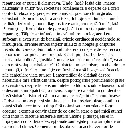
repatrierea ar putea fi alternativa. Unde, însă? Ieşită din „marea
năuceală” a anilor ’90, societatea românească e departe de a oferi
confort, relaxare şi perspective bune; cu precizie chirurgicală,
Constantin Stoiciu taie, fără anestezie, felii groase din pasta unei
realităţi derizorii şi pune diagnostice exacte, crude, fără milă; iată
Bucureştii şi România unde pare a-şi căuta un rost expatriatul
repatriat; „Tălpile se înfundau în asfaltul trotuarelor, aerul era
sufocant şi avea gust de benzină, crizele cardiace şi accidentele se
înmulţiseră, sirenele ambulanţelor urlau zi şi noapte şi chipurile
trecătorilor care căutau umbra zidurilor erau crispate de teama că o
nenorocire i-ar putea lovi oricînd. S-ar fi putut să fie de vină şi
mascarada politică şi justiţiară în care ţara se complăcea de cîţiva ani
cu o rară voluptate balcanică. O tristeţe, un pesimism, un abandon, o
neputinţă, o frică, o vinovăţie confuză părea să însoţească în acele
zile caniculare viaţa tuturor. Lamentaţiilor de altădată despre
nefericirile fără sfîrşit din ţară, despre potlogăriile politicienilor şi ale
afaceriştilor, despre lichelismul intelectualilor oficiali le luaseră locul
o descumpănire patetică, o imensă stupoare că totul nu era decît o
farsă sinistră a istoriei, că lumea românească, atît cît şi cum fusese
cîndva, s-a întors pur şi simplu cu susul în jos dar, bizar, continua
totuşi să alunece într-un timp fără noimă sau controlat de forţe
obscure; exemplu convingător de ce este în stare o ţară mică atunci
cînd intră în discuţie misterele naturii umane şi derapajele ei în
împrejurări considerate excepţionale sau legate pur şi simplu de un
capriciu al climei. Comentatori dezabuzaţi ai acelei veri toride