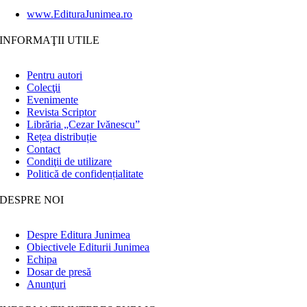
www.EdituraJunimea.ro
INFORMAŢII UTILE
Pentru autori
Colecţii
Evenimente
Revista Scriptor
Librăria „Cezar Ivănescu”
Rețea distribuție
Contact
Condiţii de utilizare
Politică de confidențialitate
DESPRE NOI
Despre Editura Junimea
Obiectivele Editurii Junimea
Echipa
Dosar de presă
Anunţuri