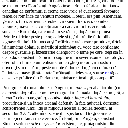
dezolante”; în holul fostului hotel Dorobanţi: „În 1993, cînd hotelul
se mai numea Dorobanţi, Angelo însoţit de un fabricant iraniano-
canadian de parfumuri şi creme care vroia să cucerească favoarea
femeilor românce cu venituri modeste. Hotelul era plin. Americani,
germani, turci, sirieni, canadieni, irakieni, francezi, olandezi,
japonezi, năvăliseră cu toţii asupra cadavrului fostei republici
socialiste România, care încă nu se răcise, după cum spunea
Petrulea. Picior peste picior, cafele şi ţigări, trîntite în fotoliile
jegoase din holul întunecat şi încălzit de radiatoare primitive, tîrfele
îşi numărau dolarii şi mărcile şi schimbau cu voce tare confidenţe
despre gusturile şi înzestrările clienţilor”: o lume pe care, deşi stă în
Canada, Constantin Stoiciu o supune unui sever examen radiologic,
oferind un film de un realism crud cu „hoţi notorii, impostori
dovediţi sau dispăruţi peste noapte în lumea largă cu ce furaseră
înainte ca mascaţii să-i arate încătuşaţi la televizor, sau se
retr
ăgeau
cu scuze publice din Parlament, ministere, instituţii, companii”.
Protagonistul romanului este Angelo, un
alter-ego
al autorului (cu
elemente biografice comune: emigrant în Canada, după ce, în ţară, a
lucrat în cinematografie), comis-voiajor,
înger al hazardului
,
procurîndu-şi un întreg arsenal defensiv în faţa agitaţiei, demenţei,
schizofreniei lumii „de la mijlocul acestui al doilea deceniu al
secolului XXI”, alternînd scene din spectacolul tragi-comic al
bătrîneţii cu fantasmele erotice. În fond, prin Angelo, Constantin
Stoiciu scrie o
carte a eşecurilor
existenţiale; protagonistul din