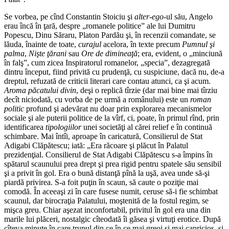
Se vorbea, pe cînd Constantin Stoiciu şi
alter-ego
-ul său, Angelo
erau încă în ţară, despre „romanele politice” ale lui Dumitru
Popescu, Dinu Săraru, Platon Pardău şi, în recenzii comandate, se
lăuda, înainte de toate,
curajul
acelora, în texte precum
Pumnul şi
palma
,
Nişte ţărani
sau
Ore de dimineaţă
; era, evident, o „minciună
în falş”, cum zicea Inspiratorul romanelor, „spe­cia”, dezagregată
dintru început, fiind privită cu prudenţă, cu suspiciune, dacă nu, de-a
dreptul, refuzată de criticii literari care contau atunci, ca şi acum.
Aroma păcatului divin
, deşi o replică tîrzie (dar mai bine mai tîrziu
decît niciodată, cu vorba de pe urmă a românului) este un
roman
politic
profund şi adevărat nu doar prin explorarea mecanismelor
sociale şi ale puterii politice de la vîrf, ci, poate, în primul rînd, prin
identificarea
tipologiilor
unei societăţi al cărei relief e în continuă
schimbare. Mai întîi, aproape în caricatură, Consilierul de Stat
Adigabi Clăpătescu; iată: „Era răcoare şi plăcut în Palatul
prezidenţial. Consilierul de Stat Adigabi Clăpătescu s-a împins în
spătarul scaunului prea drept şi prea rigid pentru spatele său sensibil
şi a privit în gol. Era o bună distanţă pînă la uşă, avea unde să-şi
piardă privirea. S-a foit puţin în scaun, să caute o poziţie mai
comodă. În aceeaşi zi în care fusese numit, ceruse să-i fie schimbat
scaunul, dar birocraţia Palatului, moştenită de la fostul regim, se
mişca greu. Chiar aşezat inconfortabil, privitul în gol era una din
marile lui plăceri, nostalgic cîteodată îi găsea şi virtuţi erotice. După
cîteva minute în care trupul din ce în ce mai greoi şi mai capricios, şi