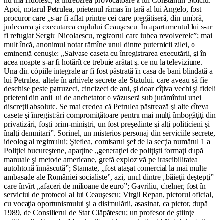
nu mă îndoiesc, la întrebarea provocatoare a lui Constantin Stoiciu.
Apoi, notarul Petrulea, prietenul rămas în ţară al lui Angelo, fost
procuror care „s-ar fi aflat printre cei care pregătiseră, din umbră,
judecarea şi executarea cuplului Ceauşescu. În apartamentul lui s-ar
fi refugiat Sergiu Nicolaescu, regizorul care iubea revolverele”; mai
mult încă, anonimul notar rămîne unul dintre puternicii zilei, o
eminenţă cenuşie: „Salvase caseta cu înregistrarea executării, şi în
acea noapte s-ar fi hotărît ce trebuie arătat şi ce nu la televiziune.
Una din còpiile integrale ar fi fost păstrată în casa de bani blindată a
lui Petrulea, altele în arhivele secrete ale Statului, care aveau să fie
deschise peste patruzeci, cincizeci de ani, şi doar cîţiva vechi şi fideli
prieteni din anii lui de anchetator o văzuseră sub jurămîntul unei
discreţii absolute. Se mai credea că Petrulea păstrează şi alte cîteva
casete şi înregistrări compromiţătoare pentru mai mulţi îmbogăţiţi din
privatizări, foşti prim-miniştri, un fost preşedinte şi alţi politicieni şi
înalţi demnitari”. Sorinel, un misterios personaj din serviciile secrete,
ideolog al regimului; Şteflea, comisarul şef de la secţia numărul 1 a
Poliţiei bucureştene, aparţine „generaţiei de poliţişti formaţi după
manuale şi metode americane, grefă explozivă pe irascibilitatea
autohtonă înnăscută”; Stamate, „fost ataşat comercial la mai multe
ambasade ale României socialiste”, azi, unul dintre „băieţii deştepţi”
care învîrt „afaceri de milioane de euro”; Gavriliu, chelner, fost în
serviciul de protocol al lui Ceauşescu; Virgil Repan, pictorul oficial,
cu vocaţia oportunismului şi a di­simulării, asasinat, ca pictor, după
1989, de Consilierul de Stat Clăpătescu; un profesor de ştiinţe