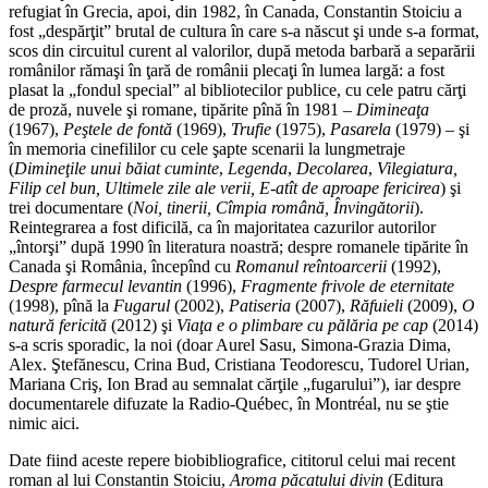
refugiat în Grecia, apoi, din 1982, în Canada, Constantin Stoiciu a
fost „despărţit” brutal de cultura în care s-a născut şi unde s-a format,
scos din circuitul curent al valorilor, după meto­da barbară a separării
românilor rămaşi în ţară de românii plecaţi în lumea largă: a fost
plasat la „fondul special” al bibliotecilor publice, cu cele patru cărţi
de proză, nuvele şi romane, tipărite pînă în 1981 –
Dimineaţa
(1967),
Peştele de fontă
(1969),
Trufie
(1975),
Pasarela
(1979) – şi
în memoria cinefililor cu cele şapte scenarii la lungmetraje
(
Dimineţile unui băiat cuminte
,
Legenda
,
Decolarea
,
Vilegiatura,
Filip cel bun, Ultimele zile ale verii, E-atît de aproape fericirea
) şi
trei documentare (
Noi, tinerii, Cîmpia română, Învingătorii
).
Reintegrarea a fost dificilă, ca în majoritatea cazurilor autorilor
„întorşi” după 1990 în literatura noastră; despre romanele tipărite în
Canada şi România, începînd cu
Romanul reîntoarcerii
(1992),
Despre farmecul levantin
(1996),
Fragmente frivole de eternitate
(1998), pînă la
Fugarul
(2002),
Patiseria
(2007),
Răfuieli
(2009),
O
natură fericită
(2012) şi
Viaţa e o plimbare cu pălăria pe cap
(2014)
s-a scris sporadic, la noi (doar Aurel Sasu, Simona-Grazia Dima,
Alex. Ştefănescu, Crina Bud, Cristiana Teodorescu, Tudorel Urian,
Mariana Criş, Ion Brad au semnalat cărţile „fugarului”), iar despre
documentarele difuzate la Radio-Québec, în Montréal, nu se ştie
nimic aici.
Date fiind aceste repere biobibliografice, cititorul celui mai recent
roman al lui Constantin Stoiciu,
Aroma păcatului divin
(Editura