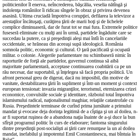
politicienilor îl enerva, neîncrederea, băşcălia, veselia nătîngă şi
indolenţa românilor îi ridicau sîngele în obraz şi privirea devenea
asasină. Ultima cruciadă împotriva corupţiei, defilarea la televizor a
arestaţilor încătuşaţi, curăţirea ţării de marii hoţi şi de lichelele
complice diminuaseră, dar de furat tot se mai fura. Extremele politice
fuseseră eliminate cu mulţi ani în urmă, partidele îngăduite care se
succedau la putere, ca şi preşedinţii aleşi mai întîi în cancelariile
occidentale, se hrăneau din aceeaşi supă ideologică. România
somnola politic, economic şi cultural. O ţară pacificată şi ocupată
militar. o colonie. Alegerile parlamentare nu schimbaseră nimic în
raporturile de forţă ale partidelor, guvernul continua să aibă
majoritate parlamentară, acceptase continuarea coabitării ca pe un
rău nece­sar, dar suportabil, şi înţelegea să facă propria politică. Un
afront personal greu de digerat, dacă nu imposibil, din motive de
vanitate, destabilizarea ţării în supliment şi într-un moment şi context
european tensionat: invazia migranţilor, terorismul, eternizarea crizei
economice, convulsiile sociale şi identitare, războiul total împotriva
islamismului radical, naţionalismul maghiar, relaţiile catastrofale cu
Rusia. Preşedintele terminase de curînd prima jumătate a primului
mandat şi evocase deja dorinţa legitimă de a cîştiga şi un al doilea, n-
ar fi suportat ruşinea de a abandona naţia înainte de a-şi duce la bun
sfîrşit programul politic în curs de elaborare; fantoma singurului
dintre preşedinţii post-socialişti ai ţării care renunţase la un al doilea
mandat, inefabilul şi impotentul Emil Constantinescu, mai bîntuia în
Palat”.