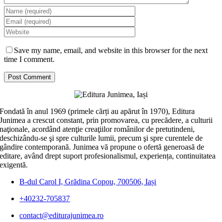
Save my name, email, and website in this browser for the next
time I comment.
Fondată în anul 1969 (primele cărți au apărut în 1970), Editura
Junimea a crescut constant, prin promovarea, cu precădere, a culturii
naţionale, acordând atenţie creaţiilor românilor de pretutindeni,
deschizându-se şi spre culturile lumii, precum şi spre curentele de
gândire contemporană. Junimea vă propune o ofertă generoasă de
editare, având drept suport profesionalismul, experiența, continuitatea
exigentă.
B-dul Carol I, Grădina Copou, 700506, Iași
+40232-705837
contact@editurajunimea.ro