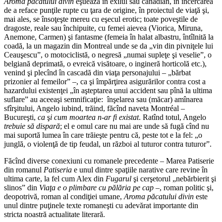
Aroma păcatului divin
eşuează în exilul său canadian, în încercarea
de a reface punţile rupte cu ţara de origine, în proiectul de viaţă şi,
mai ales, se însoţeşte mereu cu eşecul erotic; toate poveştile de
dragoste, reale sau închipuite, cu femei aievea (Viorica, Miruna,
Anemone, Carmen) şi fantasme (femeia în halat albastru, întîlnită la
coadă, la un magazin din Montreal unde se da „vin din pivniţele lui
Ceauşescu”, o motociclistă, o negresă „numai supleţe şi veselie”, o
belgiană deprimată, o evreică visătoare, o ingineră horticolă etc.),
venind şi plecînd în cascadă din viaţa personajului – „bărbat
prizonier al femeilor” –, ca şi împărţirea asigurărilor contra cost a
hazardului existenţei „în aşteptarea unui accident sau pînă la ultima
suflare” au aceeaşi semnificaţie: înşelarea sau (măcar) amînarea
sfîrşitului, Angelo iubind, trăind, făcînd naveta Montréal –
Bucureşti,
ca
ş
i cum moartea n-ar fi existat
. Ratînd totul, Angelo
trebuie să dispară
; el e omul care nu mai are unde să fugă cînd nu
mai suportă lumea în care trăieşte pentru că, peste tot e la fel: „o
junglă, o violenţă de tip feudal, un război al tuturor contra tuturor”.
Făcînd diverse conexiuni cu romanele precedente – Marea Patiserie
din romanul
Patiseria
e unul dintre spaţiile narative care revine în
ultima carte, la fel cum Alex din
Fugarul
şi cerşetorul „nebărbierit şi
slinos” din
Viaţa e o plimbare cu pălăria pe cap
–, roman politic şi,
deopotrivă, roman al condiţiei umane,
Aroma păcatului divin
este
unul dintre puţinele texte romaneşti cu adevărat importante din
stricta noastră actualitate literară.