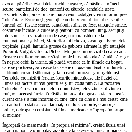
evocau pălăriile, evantaiele, rochiile uşoare, cămăşile cu mîneci
scurte, pantalonii de doc, pantofii cu găurele, sandalele uzate,
bascheţii stîlciţi ai celor care mai aveau nostalgia vremurilor nu prea
îndepărtate. Evocau şi generaţiile noilor vremuri, tocurile ascuţite,
buricul gol, fustele scurte, pantalonii strînşi pe fese, taioarele stricte,
costumele închise la culoare şi pantofii cu bombeul lung, ascuţit şi
întors în sus ai vînzătorilor de case, corporatiştilor de la
multinaţionale şi bănci, Martorilor lui Iehova, torsul gol, bermudele
tropicale, şlapii, lanţurile groase de gablonz atîrnate la gît, tatuajele.
Poporul. Vulgul. Gloata. Plebea. Mulţimea imprevizibilă care căuta
răcoarea mall-urilor, unde să-şi umple burta niciodată sătulă, să caşte
în neştire ochii la vitrine, să piardă vremea ca în filmele cu bogaţi
care se plictisesc, să viseze la căsoaie cu gazonul tăiat la milimetru,
la blonde cu sînii siliconaţi şi la masculi bronzaţi şi muşchiuloşi.
Templele cretinizării fericite, locurile miraculoase ale iluziei că
lumea era făcută numai pentru ea şi nu costa nimic. La răcoarea
îndoielnică a «apartamentelor comuniste», televiziunea îi vindea
mulţimii aceeaşi iluzie. O răsfăţa în prostul ei gust atavic, o ţinea la
curent cine s-a mai încurcat cu cine, cine cu cine s-a mai certat, cine
a mai fost arestat sau condam­nat, o îndopa cu bîrfe, o amorţea
politic, o droga cu emisiuni şi filme americane, o îngropa în propria
ei micime”.
Îngropată de mass media „în propria ei micime”, creînd iluzia unei
terapii naţionale prin pălăvrăgelile de la televizor, lumea românească