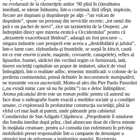
nu evoluează
de la răzmeriţele anilor ’90 pînă în (i)realitatea
imediată, se năruie înlăuntru, într-o continuă, fără sfîrşit, implozie,
fiecare are duşmani şi duşmăneşte pe alţii –”un vulcan de
duşmănie”, spune un personaj din serviciile secrete; „tot omul din
ţară e un pachet de nervi”, zice un taximetrist de la Otopeni: „ne
îndreptăm direct spre mizeria erotică a Occidentului” pentru că
„dezastrele exacerbează libidoul”, adaugă un fost procuror –,
singura industrie care prosperă este aceea a „destrăbălării şi jafului”,
într-o lume care, răzbunîndu-şi frustrările, se surpă în
kitsch
, caută
tot ce este
enorm
(casele, maşinile, covoarele, canapelele), reflex al
lipsurilor, foamei, sărăciei din vechiul regim ce furnizează, iată,
tinerei societăţi capitaliste un popor de imitatori, năucit de visul
îmbogăţirii, într-o realitate adînc, temeinic mistificată: o colonie de la
periferia continentului, prinsă definitiv în
mecanismele manipulării
,
ne transmite
vocea auctorială
, Motto-ul ales din Pier Paolo Passolini
(„nu există nimic care să nu fie politic”) nu e deloc întîmplător;
Aroma păcatului divin
este un
roman politic
pentru că autorul nu
face doar o radiografie foarte exactă a mediilor sociale şi a condiţiei
umane, ci explorează în profunzime construcţia societăţii, pînă la
vîrful cel mai înalt al puterii, unde pătrunde prin cabinetul
Consilierului de Stat Adigabi Clăpătescu: „Preşedintele îl smulsese
din fotoliu imediat după prînz, cînd alunecase doar de cîteva minute
în moţăiala creatoare, pentru a-l consulta (un eufemism) în privinţa
mobilizării presei responsabile într-o campanie de denunţare a
ritmului lent de reformare a instituţiilor statului. Rezistenţa