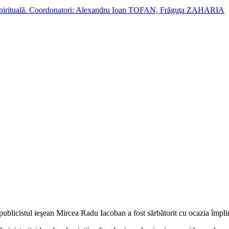
cție spirituală. Coordonatori: Alexandru Ioan TOFAN, Frăguţa ZAHARIA
publicistul ieşean Mircea Radu Iacoban a fost sărbătorit cu ocazia împlin