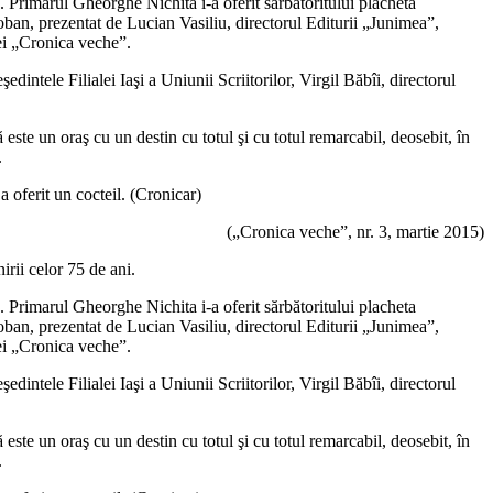
e. Primarul Gheorghe Nichita i-a oferit sărbătoritului placheta
ban, prezentat de Lucian Vasiliu, directorul Editurii „Junimea”,
tei „Cronica veche”.
tele Filialei Iaşi a Uniunii Scriitorilor, Virgil Băbîi, directorul
este un oraş cu un destin cu totul şi cu totul remarcabil, deosebit, în
.
 oferit un cocteil. (Cronicar)
(„Cronica veche”, nr. 3, martie 2015)
irii celor 75 de ani.
e. Primarul Gheorghe Nichita i-a oferit sărbătoritului placheta
ban, prezentat de Lucian Vasiliu, directorul Editurii „Junimea”,
tei „Cronica veche”.
tele Filialei Iaşi a Uniunii Scriitorilor, Virgil Băbîi, directorul
este un oraş cu un destin cu totul şi cu totul remarcabil, deosebit, în
.