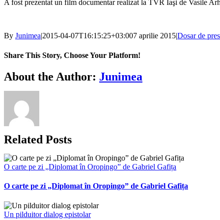
A fost prezentat un film documentar realizat la TVR Iaşi de Vasile Arhi
By
Junimea
|
2015-04-07T16:15:25+03:00
7 aprilie 2015
|
Dosar de pre
Share This Story, Choose Your Platform!
Facebook
X
Bluesky
Reddit
LinkedIn
WhatsApp
Telegram
Tumblr
Xing
Email
Copy
About the Author:
Junimea
Link
Related Posts
O carte pe zi „Diplomat în Oropingo” de Gabriel Gafița
O carte pe zi „Diplomat în Oropingo” de Gabriel Gafița
Un pilduitor dialog epistolar