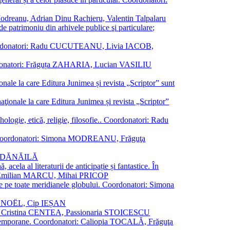
a Modreanu, Adrian Dinu Rachieru, Valentin Talpalaru
de patrimoniu din arhivele publice şi particulare;
ală. Coordonatori: Radu CUCUTEANU, Livia IACOB,
 Coordonatori: Frăguța ZAHARIA, Lucian VASILIU
ionale la care Editura Junimea și revista „Scriptor” sunt
 naţionale la care Editura Junimea și revista „Scriptor”
logie, etică, religie, filosofie.. Coordonatori: Radu
versal. Coordonatori: Simona MODREANU, Frăguţa
rina DĂNĂILĂ
 acela al literaturii de anticipație și fantastice. În
tori: Emilian MARCU, Mihai PRICOP
 de pe toate meridianele globului. Coordonatori: Simona
vier NOËL, Cip IEȘAN
natori: Cristina CENTEA, Passionaria STOICESCU
ce contemporane. Coordonatori: Caliopia TOCALĂ, Frăguţa