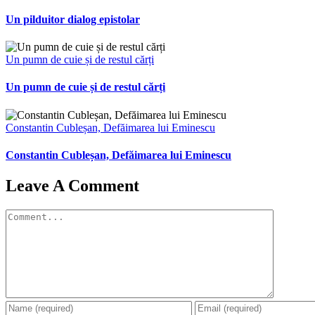
Un pilduitor dialog epistolar
Un pumn de cuie și de restul cărți
Un pumn de cuie și de restul cărți
Constantin Cubleșan, Defăimarea lui Eminescu
Constantin Cubleșan, Defăimarea lui Eminescu
Leave A Comment
Comment