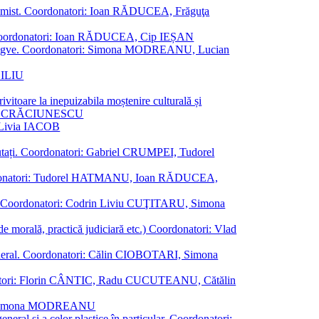
al junimist. Coordonatori: Ioan RĂDUCEA, Frăguţa
 etc. Coordonatori: Ioan RĂDUCEA, Cip IEȘAN
ţii bilingve. Coordonatori: Simona MODREANU, Lucian
ASILIU
vitoare la inepuizabila moștenire culturală și
iliu CRĂCIUNESCU
, Livia IACOB
reputați. Coordonatori: Gabriel CRUMPEI, Tudorel
st. Coordonatori: Tudorel HATMANU, Ioan RĂDUCEA,
ană. Coordonatori: Codrin Liviu CUŢITARU, Simona
e de morală, practică judiciară etc.) Coordonatori: Vlad
în general. Coordonatori: Călin CIOBOTARI, Simona
oordonatori: Florin CÂNTIC, Radu CUCUTEANU, Cătălin
INTE, Simona MODREANU
eneral și a celor plastice în particular. Coordonatori: