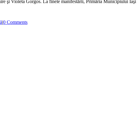
re şi Violeta Gorgos. La finele manifestării, Primăria Municipiului Iaşi a
să
|
0 Comments