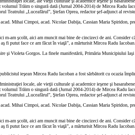
inistraţiei locale, ale vieţii culturale şi academice ieşene şi basaraben
sat volumul Trăim o singură dată (Jurnal 2004-2014) de Mircea Radu Iaco
orul Teatrului „Luceafărul”, Ştefan Oprea, redactor şef-adjunct al revis
cad. Mihai Cimpoi, acad. Nicolae Dabija, Cassian Maria Spiridon, preşedin
ci m-am şcolit, aici am muncit mai bine de cincizeci de ani. Consider că 
 aş fi putut face ce am făcut în viaţă”, a mărturisit Mircea Radu Iacoban
re şi Violeta Gorgos. La finele manifestării, Primăria Municipiului Iaşi a
publicistul ieşean Mircea Radu Iacoban a fost sărbătorit cu ocazia împlin
inistraţiei locale, ale vieţii culturale şi academice ieşene şi basaraben
sat volumul Trăim o singură dată (Jurnal 2004-2014) de Mircea Radu Iaco
orul Teatrului „Luceafărul”, Ştefan Oprea, redactor şef-adjunct al revis
cad. Mihai Cimpoi, acad. Nicolae Dabija, Cassian Maria Spiridon, preşedin
ci m-am şcolit, aici am muncit mai bine de cincizeci de ani. Consider că 
 aş fi putut face ce am făcut în viaţă”, a mărturisit Mircea Radu Iacoban