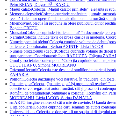
Petru BEJAN, Dragoș PĂTRAȘCU
Magul călător
Colecția „Magul călător prin stele”, elegantă și su
Memoria clepsidrei
Colecţia cuprinde confesiuni, jurnale, memorial
reeditări ale unor opere fundamentale din literatura română 
Mnemosyne
Colecția își propune să ofere publicului cititor re
Bogdan CREȚU
Mousaion
Colecţia cuprinde istorie culturală în documente, cor
Narratio
Colecţia include texte de proză clasică și modernă
Numele poetului (debut)
Colecţia cuprinde volume de debut (poezie)
partenere. Coordonatori: Șerban AXINTE, Livia IACOB
Numele prozatorului (debut)
Colecţia cuprinde volume de debut (pro
sunt partenere. Coordonatori: Ioan RĂDUCEA, Frăguța ZAH
Omul şi societatea contemporană
Colecția cuprinde volume pe teme
CUCUTEANU, Simona MODREANU
Orizontul lecturii
Colecția este destinată studiilor de teorie și i
ZAHARIA
Polifonii
Colecția găzduiește voci narative, în traducere, din 
Quanticipaţia
Colecța „Quanticipația” își propune să readucă în atenți
colecție se vor regăsi atât autori români, cât și prozatori cont
Românii de pretutindeni
Continuare a colecției „Românii din Paris
MODREANU, Livia IACOB, Sorina DĂNĂILĂ
smART
O imagine valorează cât o mie de cuvinte. O bandă des
Ulița copilăriei
Colecţia cuprinde cărţi semnate de autori contem
Univers didactic
Colecția se dorește a fi un spațiu al dialogului 