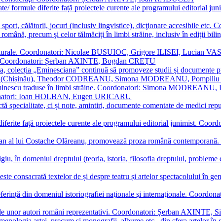
ormate/ formule diferite față proiectele curente ale programului editori
sport, călătorii, jocuri (inclusiv lingvistice), dicţionare accesibile
mba română, precum şi celor tălmăciţi în limbi străine, inclusiv în edi
i culturale. Coordonatori: Nicolae BUSUIOC, Grigore ILISEI, Lucian V
erare. Coordonatori: Șerban AXINTE, Bogdan CREŢU
ea, colecția „Eminesciana” continuă să promoveze studii și documente pri
i CIMPOI (Chișinău), Theodor CODREANU, Simona MODREANU, Pomp
 Eminescu traduse în limbi străine. Coordonatori: Simona MODREANU
oordonatori: Ioan HOLBAN, Eugen URICARU
ictă specialitate, ci și note, amintiri, documente comentate de medici 
mule diferite față proiectele curente ale programului editorial junimi
 roman al lui Costache Olăreanu, promovează proza română contempor
tigiu, în domeniul dreptului (teoria, istoria, filosofia dreptului, problem
 este consacrată textelor de și despre teatru și artelor spectacolului 
referință din domeniul istoriografiei naţionale şi internaţionale. C
tive, ale unor autori români reprezentativi. Coordonatori: Șerban AX
menologia artei, precum și monografii, albume etc., din sfera artelor în g