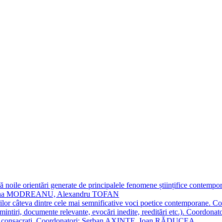
 noile orientări generate de principalele fenomene științifice contempora
Simona MODREANU, Alexandru TOFAN
titorilor câteva dintre cele mai semnificative voci poetice contempor
i (amintiri, documente relevante, evocări inedite, reeditări etc.). Co
poeți consacraţi. Coordonatori: Șerban AXINTE, Ioan RĂDUCEA