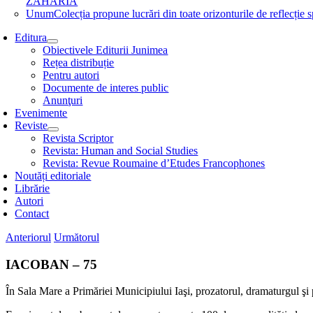
ZAHARIA
Unum
Colecția propune lucrări din toate orizonturile de refle
Editura
Obiectivele Editurii Junimea
Rețea distribuție
Pentru autori
Documente de interes public
Anunţuri
Evenimente
Reviste
Revista Scriptor
Revista: Human and Social Studies
Revista: Revue Roumaine d’Etudes Francophones
Noutăți editoriale
Librărie
Autori
Contact
Anteriorul
Următorul
IACOBAN – 75
În Sala Mare a Primăriei Municipiului Iaşi, prozatorul, dramaturgul şi 