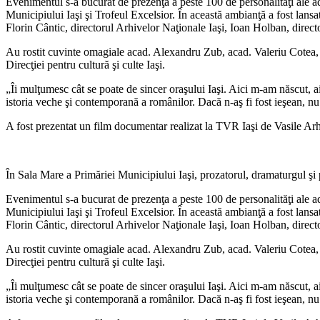
Evenimentul s-a bucurat de prezenţa a peste 100 de personalităţi ale adm
Municipiului Iaşi şi Trofeul Excelsior. În această ambianţă a fost lan
Florin Cântic, directorul Arhivelor Naţionale Iaşi, Ioan Holban, direct
Au rostit cuvinte omagiale acad. Alexandru Zub, acad. Valeriu Cotea, a
Direcţiei pentru cultură şi culte Iaşi.
„Îi mulţumesc cât se poate de sincer oraşului Iaşi. Aici m-am născut, ai
istoria veche şi contemporană a românilor. Dacă n-aş fi fost ieşean, nu
A fost prezentat un film documentar realizat la TVR Iaşi de Vasile Arhi
În Sala Mare a Primăriei Municipiului Iaşi, prozatorul, dramaturgul şi 
Evenimentul s-a bucurat de prezenţa a peste 100 de personalităţi ale adm
Municipiului Iaşi şi Trofeul Excelsior. În această ambianţă a fost lan
Florin Cântic, directorul Arhivelor Naţionale Iaşi, Ioan Holban, direct
Au rostit cuvinte omagiale acad. Alexandru Zub, acad. Valeriu Cotea, a
Direcţiei pentru cultură şi culte Iaşi.
„Îi mulţumesc cât se poate de sincer oraşului Iaşi. Aici m-am născut, ai
istoria veche şi contemporană a românilor. Dacă n-aş fi fost ieşean, nu