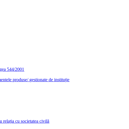
egea 544/2001
entele produse/ gestionate de instituție
relația cu societatea civilă