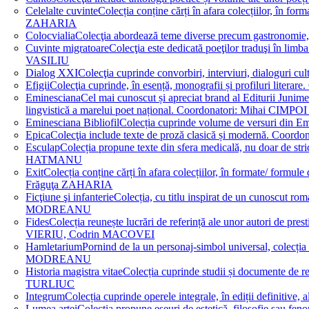
Celelalte cuvinte
Colecția conține cărți în afara colecțiilor, în f
ZAHARIA
Colocvialia
Colecţia abordează teme diverse precum gastronomie, 
Cuvinte migratoare
Colecţia este dedicată poeţilor traduşi în li
VASILIU
Dialog XXI
Colecţia cuprinde convorbiri, interviuri, dialogur
Efigii
Colecţia cuprinde, în esență, monografii și profiluri lit
Eminesciana
Cel mai cunoscut și apreciat brand al Editurii Junim
lingvistică a marelui poet național. Coordonatori: Miha
Eminesciana Bibliofil
Colecția cuprinde volume de versuri din
Epica
Colecţia include texte de proză clasică și modernă. C
Esculap
Colecția propune texte din sfera medicală, nu doar de str
HATMANU
Exit
Colecția conține cărți în afara colecțiilor, în formate/ for
Frăguţa ZAHARIA
Ficţiune şi infanterie
Colecția, cu titlu inspirat de un cunoscut
MODREANU
Fides
Colecția reunește lucrări de referință ale unor autori de pres
VIERIU, Codrin MACOVEI
Hamletarium
Pornind de la un personaj-simbol universal, colecția
MODREANU
Historia magistra vitae
Colecția cuprinde studii și documente de 
TURLIUC
Integrum
Colecția cuprinde operele integrale, în ediții defini
Lumea artei
Colecția propune eseuri de estetică, filosofie sau feno