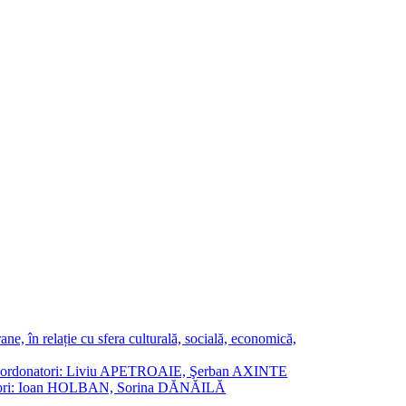
ne, în relație cu sfera culturală, socială, economică,
ane. Coordonatori: Liviu APETROAIE, Şerban AXINTE
ordonatori: Ioan HOLBAN, Sorina DĂNĂILĂ