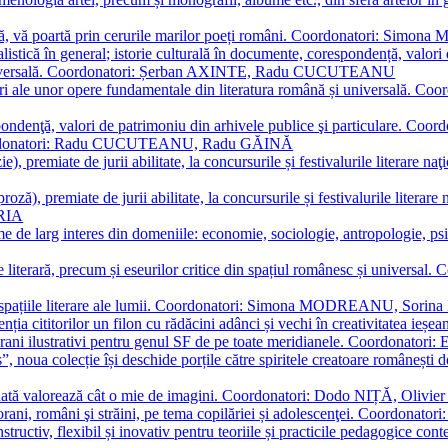
plă, vă poartă prin cerurile marilor poeți români. Coordonatori: Simon
istică în general; istorie culturală în documente, corespondență, valori 
și universală. Coordonatori: Șerban AXINTE, Radu CUCUTEANU
editări ale unor opere fundamentale din literatura română și univers
espondenţă, valori de patrimoniu din arhivele publice şi particulare.
. Coordonatori: Radu CUCUTEANU, Radu GĂINĂ
, premiate de jurii abilitate, la concursurile și festivalurile literare naţ
ză), premiate de jurii abilitate, la concursurile și festivalurile literare
ARIA
 de larg interes din domeniile: economie, sociologie, antropologie, psiho
storie literară, precum și eseurilor critice din spațiul românesc și uni
toate spațiile literare ale lumii. Coordonatori: Simona MODREANU, So
a cititorilor un filon cu rădăcini adânci și vechi în creativitatea ieșeană,
emporani ilustrativi pentru genul SF de pe toate meridianele. Coordona
”, noua colecție își deschide porțile către spiritele creatoare românești
enată valorează cât o mie de imagini. Coordonatori: Dodo NIȚĂ, Oli
porani, români şi străini, pe tema copilăriei și adolescenţei. Coordo
constructiv, flexibil și inovativ pentru teoriile și practicile pedagogi