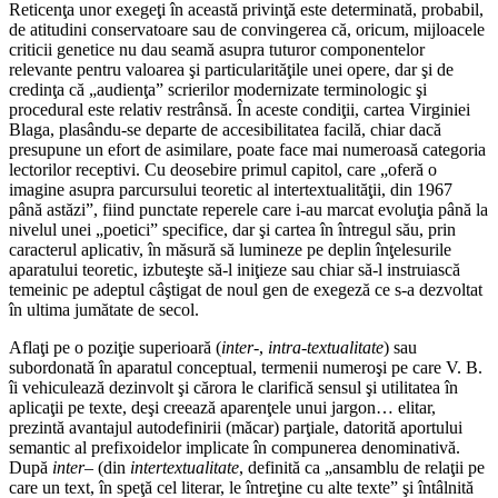
Reticenţa unor exegeţi în această privinţă este determinată, probabil,
de atitudini conservatoare sau de convingerea că, oricum, mijloacele
criticii genetice nu dau seamă asupra tuturor componentelor
relevante pentru valoarea şi particularităţile unei opere, dar şi de
credinţa că „audienţa” scrierilor modernizate terminologic şi
procedural este relativ restrânsă. În aceste condiţii, cartea Virginiei
Blaga, plasându-se departe de accesibilitatea facilă, chiar dacă
presupune un efort de asimilare, poate face mai numeroasă categoria
lectorilor receptivi. Cu deosebire primul capitol, care „oferă o
imagine asupra parcursului teoretic al intertextualităţii, din 1967
până astăzi”, fiind punctate reperele care i-au marcat evoluţia până la
nivelul unei „poetici” specifice, dar şi cartea în întregul său, prin
caracterul aplicativ, în măsură să lumineze pe deplin înţelesurile
aparatului teoretic, izbuteşte să-l iniţieze sau chiar să-l instruiască
temeinic pe adeptul câştigat de noul gen de exegeză ce s-a dezvoltat
în ultima jumătate de secol.
Aflaţi pe o poziţie superioară (
inter
-,
intra-textualitate
) sau
subordonată în aparatul conceptual, termenii numeroşi pe care V. B.
îi vehiculează dezinvolt şi cărora le clarifică sensul şi utilitatea în
aplicaţii pe texte, deşi creează aparenţele unui jargon… elitar,
prezintă avantajul autodefinirii (măcar) parţiale, datorită aportului
semantic al prefixoidelor implicate în compunerea denominativă.
După
inter
– (din
intertextualitate
, definită ca „ansamblu de relaţii pe
care un text, în speţă cel literar, le întreţine cu alte texte” şi întâlnită