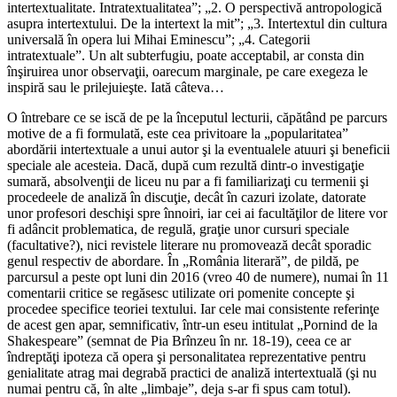
intertextualitate. Intratextualitatea”; „2. O perspectivă antropologică
asupra intertextului. De la intertext la mit”; „3. Intertextul din cultura
universală în opera lui Mihai Eminescu”; „4. Categorii
intratextuale”. Un alt subterfugiu, poate acceptabil, ar consta din
înşiruirea unor observaţii, oarecum marginale, pe care exegeza le
inspiră sau le prilejuieşte. Iată câteva…
O întrebare ce se iscă de pe la începutul lecturii, căpătând pe parcurs
motive de a fi formulată, este cea privitoare la „popularitatea”
abordării intertextuale a unui autor şi la eventualele atuuri şi beneficii
speciale ale acesteia. Dacă, după cum rezultă dintr-o investigaţie
sumară, absolvenţii de liceu nu par a fi familiarizaţi cu termenii şi
procedeele de analiză în discuţie, decât în cazuri izolate, datorate
unor profesori deschişi spre înnoiri, iar cei ai facultăţilor de litere vor
fi adâncit problematica, de regulă, graţie unor cursuri speciale
(facultative?), nici revistele literare nu promovează decât sporadic
genul respectiv de abordare. În „România literară”, de pildă, pe
parcursul a peste opt luni din 2016 (vreo 40 de numere), numai în 11
comentarii critice se regăsesc utilizate ori pomenite concepte şi
procedee specifice teoriei textului. Iar cele mai consistente referinţe
de acest gen apar, semnificativ, într-un eseu intitulat „Pornind de la
Shakespeare” (semnat de Pia Brînzeu în nr. 18-19), ceea ce ar
îndreptăţi ipoteza că opera şi personalitatea reprezentative pentru
genialitate atrag mai degrabă practici de analiză intertextuală (şi nu
numai pentru că, în alte „limbaje”, deja s-ar fi spus cam totul).