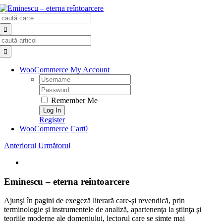
Skip
Search
to
for:
content
Search
for:
WooCommerce My Account
Username:
Password:
Remember Me
Register
WooCommerce Cart
0
Anteriorul
Următorul
View
Larger
Image
Eminescu – eterna reîntoarcere
Ajunşi în pagini de exegeză literară care-şi revendică, prin
terminologie şi instrumentele de analiză, apartenenţa la ştiinţa şi
teoriile moderne ale domeniului, lectorul care se simte mai