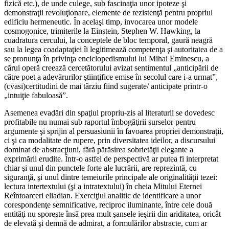
fizică etc.), de unde culege, sub fascinaţia unor ipoteze şi
demonstraţii revoluţionare, elemente de rezistenţă pentru propriul
edificiu hermeneutic. În acelaşi timp, invocarea unor modele
cosmogonice, trimiterile la Einstein, Stephen W. Hawking, la
cuadratura cercului, la conceptele de bloc temporal, gaură neagră
sau la legea coadaptaţiei îi legitimează competenţa şi autoritatea de a
se pronunţa în privinţa enciclopedismului lui Mihai Eminescu, a
cărui operă creează cercetătorului avizat sentimentul „anticipării de
către poet a adevărurilor ştiinţifice emise în secolul care i-a urmat”,
(cvasi)certitudini de mai târziu fiind sugerate/ anticipate printr-o
„intuiţie fabuloasă”.
Asemenea evadări din spaţiul propriu-zis al literaturii se dovedesc
profitabile nu numai sub raportul îmbogăţirii surselor pentru
argumente şi sprijin al persuasiunii în favoarea propriei demonstraţii,
ci şi ca modalitate de rupere, prin diversitatea ideilor, a discursului
dominat de abstracţiuni, fără părăsirea sobrietăţii elegante a
exprimării erudite. Într-o astfel de perspectivă ar putea fi interpretat
chiar şi unul din punctele forte ale lucrării, are reprezintă, cu
siguranţă, şi unul dintre temeiurile principale ale originalităţii tezei:
lectura intertextului (şi a intratextului) în cheia Mitului Eternei
Reîntoarceri eliadian. Exerciţiul analitic de identificare a unor
corespondenţe semnificative, reciproc iluminante, între cele două
entităţi nu sporeşte însă prea mult şansele ieşirii din ariditatea, oricât
de elevată şi demnă de admirat, a formulărilor abstracte, cum ar