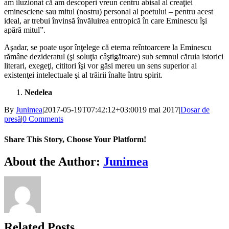
am iluzionat că am descoperi vreun centru abisal al creaţiei
eminesciene sau mitul (nostru) personal al poetului – pentru acest
ideal, ar trebui învinsă învăluirea entropică în care Eminescu îşi
apără mitul”.
Aşadar, se poate uşor înţelege că eterna reîntoarcere la Eminescu
rămâne dezideratul (şi soluţia câştigătoare) sub semnul căruia istorici
literari, exegeţi, cititori îşi vor găsi mereu un sens superior al
existenţei intelectuale şi al trăirii înalte întru spirit.
Nedelea
By
Junimea
|
2017-05-19T07:42:12+03:00
19 mai 2017
|
Dosar de
presă
|
0 Comments
Share This Story, Choose Your Platform!
Facebook
X
Bluesky
Reddit
LinkedIn
WhatsApp
Telegram
Tumblr
Xing
Email
Copy
About the Author:
Junimea
Link
Related Posts