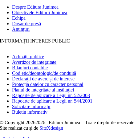
Despre Editura Junimea
Obiectivele Editurii Junimea
Echipa
Dosar de presă
Anunţuri
INFORMAȚII INTERES PUBLIC
Achiziții publice
Avertizor de integritate
Bilanțuri contabile
Cod etic/deontologic/de conduită
Declarații de avere și de interese
Protecția datelor cu caracter personal
Planul de integritate al instituției
Rapoarte de aplicare a Legii nr. 52/2003
Rapoarte de aplicare a Legii nr. 544/2001
Solicitare informații
Buletin informativ
© Copyright
20262026 | Editura Junimea – Toate drepturile rezervate |
Site realizat cu
și
de
SiteXdesign