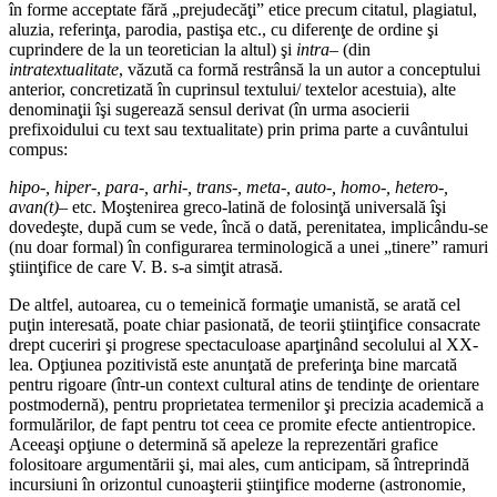
în forme acceptate fără „prejudecăţi” etice precum citatul, plagiatul,
aluzia, referinţa, parodia, pastişa etc., cu diferenţe de ordine şi
cuprindere de la un teoretician la altul) şi
intra
– (din
intratextualitate
, văzută ca formă restrânsă la un autor a conceptului
anterior, concretizată în cuprinsul textului/ textelor acestuia), alte
denominaţii îşi sugerează sensul derivat (în urma asocierii
prefixoidului cu text sau textualitate) prin prima parte a cuvântului
compus:
hipo-, hiper-, para-, arhi-, trans-, meta-, auto-, homo-, hetero-,
avan(t)
– etc. Moştenirea greco-latină de folosinţă universală îşi
dovedeşte, după cum se vede, încă o dată, perenitatea, implicându-se
(nu doar formal) în configurarea terminologică a unei „tinere” ramuri
ştiinţifice de care V. B. s-a simţit atrasă.
De altfel, autoarea, cu o temeinică formaţie umanistă, se arată cel
puţin interesată, poate chiar pasionată, de teorii ştiinţifice consacrate
drept cuceriri şi progrese spectaculoase aparţinând secolului al XX-
lea. Opţiunea pozitivistă este anunţată de preferinţa bine marcată
pentru rigoare (într-un context cultural atins de tendinţe de orientare
postmodernă), pentru proprietatea termenilor şi precizia academică a
formulărilor, de fapt pentru tot ceea ce promite efecte antientropice.
Aceeaşi opţiune o determină să apeleze la reprezentări grafice
folositoare argumentării şi, mai ales, cum anticipam, să întreprindă
incursiuni în orizontul cunoaşterii ştiinţifice moderne (astronomie,