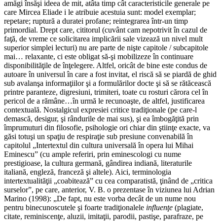
amăgi însăşi ideea de mit, atâta timp cât caracteristicile generale pe
care Mircea Eliade i le atribuie acestuia sunt: model exemplar;
repetare; ruptură a duratei profane; reintegrarea într-un timp
primordial. Drept care, cititorul (cuvânt cam nepotrivit în cazul de
faţă, de vreme ce solicitarea implicării sale vizează un nivel mult
superior simplei lecturi) nu are parte de nişte capitole / subcapitole
mai… relaxante, ci este obligat să-şi mobilizeze în continuare
disponibilităţile de înţelegere. Altfel, oricât de bine este condus de
autoare în universul în care a fost invitat, el riscă să se piardă de ghid
sub avalanşa informaţiilor şi a formulărilor docte şi să se rătăcească
printre paranteze, digresiuni, trimiteri, toate cu rosturi cărora cel în
pericol de a rămâne…în urmă le recunoaşte, de altfel, justificarea
contextuală. Nostalgicul expresiei critice tradiţionale (pe care-l
demască, desigur, şi rândurile de mai sus), şi ea îmbogăţită prin
împrumuturi din filosofie, psihologie ori chiar din ştiinţe exacte, va
găsi totuşi un spaţiu de respiraţie sub presiune convenabilă în
capitolul „Intertextul din cultura universală în opera lui Mihai
Eminescu” (cu ample referiri, prin eminescologi cu nume
prestigioase, la cultura germană, gândirea indiană, literaturile
italiană, engleză, franceză şi altele). Aici, terminologia
intertextualităţii „coabitează” cu cea comparatistă, ţinând de „critica
surselor”, pe care, anterior, V. B. o prezentase în viziunea lui Adrian
Marino (1998): „De fapt, nu este vorba decât de un nume nou
pentru binecunoscutele şi foarte tradiţionalele
influenţe
(plagiate,
citate, reminiscenţe, aluzii, imitaţii, parodii, pastişe, parafraze, pe