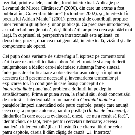
rezultat, printre altele, studiile „Jocul intertextual. Aplicaţie pe
Levantul de Mircea Cărtărescu” (2000), din care un extras a fost
publicat în „Convorbiri literare” (octombrie 2002), şi „Intertextul în
poezia lui Adrian Maniu” (2001), precum şi de contribuţii propuse
unor reuniuni ştiinţifice şi unor publicaţii. Ca precizare introductivă,
ar mai trebui menţionat că, deşi titlul cărţii ar putea crea aşteptări mai
largi, în cuprinsul ei, perspectiva intratextuală este aplicată, cu
deosebire, prozei, doar cea mai generală, intertextuală, vizând şi alte
componente ale operei.
Cel puţin două variante de subterfugiu îl ispitesc pe comentatorul
cărţii care resimte dificultatea abordării ei frontale şi a cuprinderii
mulţumitoare a ideilor care-i alcătuiesc substanţa într-o sinteză
îndeajuns de clarificatoare a obiectivelor asumate şi a împlinirii
acestora (ar fi pesemne necesară şi inventarierea termenilor şi
explicarea lor, în condiţiile în care însuşi conceptul de
intertextualitate
pune încă problema definirii lui pe deplin
satisfăcătoare). Prima ar putea avea, la rândul său, două concretizări
de factură… intertextuală: o preluare din
Cuvântul înainte
a
pasajelor limpezi sintetizând cele patru capitole, pasaje care anunţă
ceea ce şi-a propus autoarea, iar din postfaţă (
În loc de încheiere
), a
rândurilor în care aceasta evaluează, onest, „ce nu a reuşit să facă”,
identificând, de fapt, teme pentru cercetări ulterioare; aceeaşi
manieră a intertextualităţii ar fi ilustrată de citarea titlurilor celor
patru capitole, căreia îi dăm câştig de cauză: „1. Intertext/