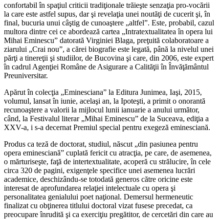
confortabil în spaţiul criticii tradiţionale trăieşte senzaţia pro-vocării
la care este astfel supus, dar şi revelaţia unei noutăţi de cucerit şi, în
final, bucuria unui câştig de cunoaştere „altfel”. Este, probabil, cazul
multora dintre cei ce abordează cartea „Intratextualitatea în opera lui
Mihai Eminescu” datorată Virginiei Blaga, preţuită colaboratoare a
ziarului „Crai nou”, a cărei biografie este legată, până la nivelul unei
părţi a tinereţii şi studiilor, de Bucovina şi care, din 2006, este expert
în cadrul Agenţiei Române de Asigurare a Calităţii în Învăţământul
Preuniversitar.
Apărut în colecţia „Eminesciana” la Editura Junimea, Iaşi, 2015,
volumul, lansat în iunie, acelaşi an, la Ipoteşti, a primit o onorantă
recunoaştere a valorii la mijlocul lunii ianuarie a anului următor,
când, la Festivalul literar „Mihai Eminescu” de la Suceava, ediţia a
XXV-a, i s-a decernat Premiul special pentru exegeză eminesciană.
Produs ca teză de doctorat, studiul, născut „din pasiunea pentru
opera eminesciană” cuplată fericit cu atracţia, pe care, de asemenea,
o mărturiseşte, faţă de intertextualitate, acoperă cu strălucire, în cele
circa 320 de pagini, exigenţele specifice unei asemenea lucrări
academice, deschizându-se totodată generos către oricine este
interesat de aprofundarea relaţiei intelectuale cu opera şi
personalitatea genialului poet naţional. Demersul hermeneutic
finalizat cu obţinerea titlului doctoral vizat fusese precedat, ca
preocupare înrudită şi ca exerciţiu pregătitor, de cercetări din care au