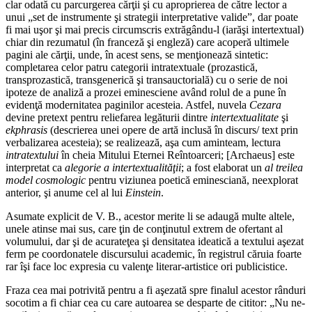
clar odată cu parcurgerea cărţii şi cu aproprierea de către lector a
unui „set de instrumente şi strategii interpretative valide”, dar poate
fi mai uşor şi mai precis circumscris extrăgându-l (iarăşi intertextual)
chiar din rezumatul (în franceză şi engleză) care acoperă ultimele
pagini ale cărţii, unde, în acest sens, se menţionează sintetic:
completarea celor patru categorii intratextuale (prozastică,
transprozastică, transgenerică şi transauctorială) cu o serie de noi
ipoteze de analiză a prozei eminesciene având rolul de a pune în
evidenţă modernitatea paginilor acesteia. Astfel, nuvela
Cezara
devine pretext pentru reliefarea legăturii dintre
intertextualitate
şi
ekphrasis
(descrierea unei opere de artă inclusă în discurs/ text prin
verbalizarea acesteia); se realizează, aşa cum aminteam, lectura
intratextului
în cheia Mitului Eternei Reîntoarceri; [Archaeus] este
interpretat ca
alegorie
a intertextualităţii
; a fost elaborat un
al treilea
model cosmologic
pentru viziunea poetică eminesciană, neexplorat
anterior, şi anume cel al lui
Einstein
.
Asumate explicit de V. B., acestor merite li se adaugă multe altele,
unele atinse mai sus, care ţin de conţinutul extrem de ofertant al
volumului, dar şi de acurateţea şi densitatea ideatică a textului aşezat
ferm pe coordonatele discursului academic, în registrul căruia foarte
rar îşi face loc expresia cu valenţe literar-artistice ori publicistice.
Fraza cea mai potrivită pentru a fi aşezată spre finalul acestor rânduri
socotim a fi chiar cea cu care autoarea se desparte de cititor: „Nu ne-