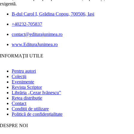
exigentă.
B-dul Carol I, Grădina Copou, 700506, Iași
+40232-705837
contact@editurajunimea.ro
www.EdituraJunimea.ro
INFORMAŢII UTILE
Pentru autori
Colecţii
Evenimente
Revista Scriptor
Librăria „Cezar Ivănescu”
Rețea distribuție
Contact
Condiţii de utilizare
Politică de confidențialitate
DESPRE NOI