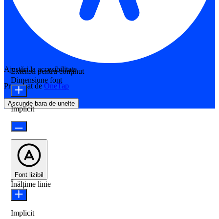
Ajustări la accesibilitate
Extensii pentru conținut
Dimensiune font
Propulsat de
OneTap
Ascunde bara de unelte
Implicit
Font lizibil
Înălțime linie
Implicit