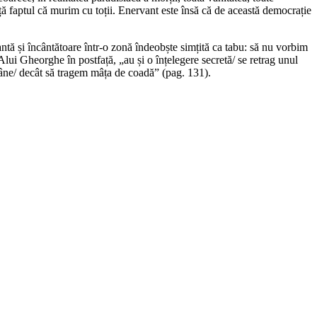
anță faptul că murim cu toții. Enervant este însă că de această democrație
ntă și încântătoare într-o zonă îndeobște simțită ca tabu: să nu vorbim
Alui Gheorghe în postfață, „au și o înțelegere secretă/ se retrag unul
ămâne/ decât să tragem mâța de coadă” (pag. 131).