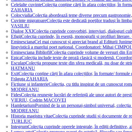
Celelalte cuvinte
Colecția conține cărți în afara colecțiilor, în f
ZAHARIA
Colocvialia
Colecţia abordează teme diverse precum gastronomie, 
Cuvinte migratoare
Colecţia este dedicată poeţilor traduşi în li
VASILIU
Dialog XXI
Colecţia cuprinde convorbiri, interviuri, dialogur
Efigii
Colecţia cuprinde, în esență, monografii și profiluri lit
Eminesciana
Cel mai cunoscut și apreciat brand al Editurii Junim
lingvistică a marelui poet național. Coordonatori: Miha
Eminesciana Bibliofil
Colecția cuprinde volume de versuri din
Epica
Colecţia include texte de proză clasică și modernă. C
Esculap
Colecția propune texte din sfera medicală, nu doar de str
HATMANU
Exit
Colecția conține cărți în afara colecțiilor, în formate/ for
Frăguţa ZAHARIA
Ficţiune şi infanterie
Colecția, cu titlu inspirat de un cunoscut
MODREANU
Fides
Colecția reunește lucrări de referință ale unor autori de pres
VIERIU, Codrin MACOVEI
Hamletarium
Pornind de la un personaj-simbol universal, colecția
MODREANU
Historia magistra vitae
Colecția cuprinde studii și documente de 
TURLIUC
Integrum
Colecția cuprinde operele integrale, în ediții defini
Lumea artei
Colecția propune eseuri de estetică, filosofie sau feno