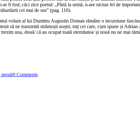
 n-ar fi fost; căci zice poetul: „Până la urmă, n-are niciun fel de import
miliardarii cei mai de sus” (pag. 110).
recentul volum al lui Dumitru Augustin Doman rămâne o incursiune fascina
nit să ne transmită strămoșii noștri, toți cei care, cum spune și Adrian 
 ne trezim una, două/ că au ocupat toată eternitatea/ și nouă nu ne mai r
 presă
|
0 Comments