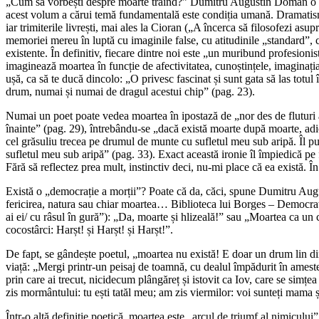
„Cum să vorbești despre moarte trăind?” Dumitru Augustin Doman o face,
acest volum a cărui temă fundamentală este condiția umană. Dramatismul
iar trimiterile livrești, mai ales la Cioran („A încerca să filosofezi asu
memoriei mereu în luptă cu imaginile false, cu atitudinile „standard”, 
existente. În definitiv, fiecare dintre noi este „un muribund profesioni
imaginează moartea în funcție de afectivitatea, cunoștințele, imaginația 
ușă, ca să te ducă dincolo: „O privesc fascinat și sunt gata să las totu
drum, numai și numai de dragul acestui chip” (pag. 23).
Numai un poet poate vedea moartea în ipostază de „nor des de fluturi al
înainte” (pag. 29), întrebându-se „dacă există moarte după moarte, adi
cel grăsuliu trecea pe drumul de munte cu sufletul meu sub aripă. Îl pur
sufletul meu sub aripă” (pag. 33). Exact această ironie îl împiedică pe 
Fără să reflectez prea mult, instinctiv deci, nu-mi place că ea există. Î
Există o „democrație a morții”? Poate că da, căci, spune Dumitru Augusti
fericirea, natura sau chiar moartea… Biblioteca lui Borges – Democraț
ai ei/ cu râsul în gură”): „Da, moarte și hlizeală!” sau „Moartea ca u
cocostârci: Harșt! și Harșt! și Harșt!”.
De fapt, se gândește poetul, „moartea nu există! E doar un drum lin 
viață: „Mergi printr-un peisaj de toamnă, cu dealul împădurit în ames
prin care ai trecut, nicidecum plângăreț și istovit ca Iov, care se simțe
zis mormântului: tu ești tatăl meu; am zis viermilor: voi sunteți mama ș
Într-o altă definiție poetică, moartea este „arcul de triumf al nimicului”