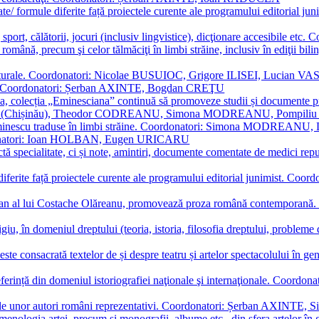
ormate/ formule diferite față proiectele curente ale programului editori
sport, călătorii, jocuri (inclusiv lingvistice), dicţionare accesibile
mba română, precum şi celor tălmăciţi în limbi străine, inclusiv în edi
i culturale. Coordonatori: Nicolae BUSUIOC, Grigore ILISEI, Lucian V
erare. Coordonatori: Șerban AXINTE, Bogdan CREŢU
ea, colecția „Eminesciana” continuă să promoveze studii și documente pri
i CIMPOI (Chișinău), Theodor CODREANU, Simona MODREANU, Pomp
 Eminescu traduse în limbi străine. Coordonatori: Simona MODREANU
oordonatori: Ioan HOLBAN, Eugen URICARU
ictă specialitate, ci și note, amintiri, documente comentate de medici 
mule diferite față proiectele curente ale programului editorial junimi
 roman al lui Costache Olăreanu, promovează proza română contempor
tigiu, în domeniul dreptului (teoria, istoria, filosofia dreptului, problem
 este consacrată textelor de și despre teatru și artelor spectacolului 
referință din domeniul istoriografiei naţionale şi internaţionale. C
tive, ale unor autori români reprezentativi. Coordonatori: Șerban AX
menologia artei, precum și monografii, albume etc., din sfera artelor în g