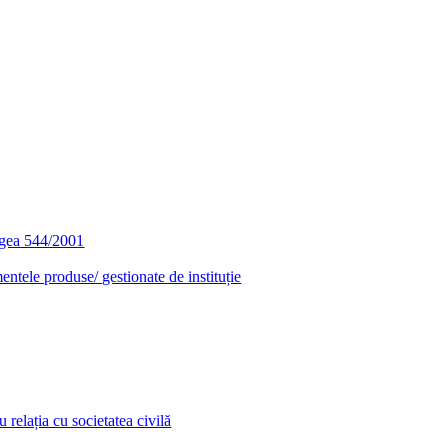
egea 544/2001
entele produse/ gestionate de instituție
relația cu societatea civilă