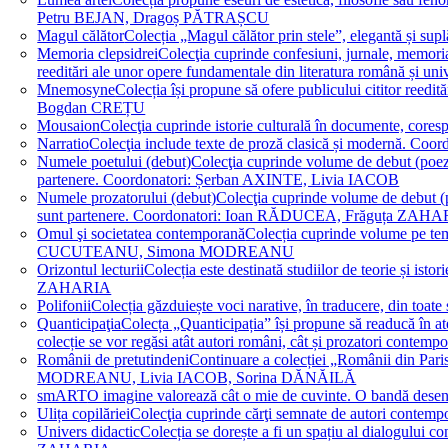
Petru BEJAN, Dragoș PĂTRAȘCU
Magul călător
Colecția „Magul călător prin stele”, elegantă și su
Memoria clepsidrei
Colecţia cuprinde confesiuni, jurnale, memorial
reeditări ale unor opere fundamentale din literatura română 
Mnemosyne
Colecția își propune să ofere publicului cititor re
Bogdan CREȚU
Mousaion
Colecţia cuprinde istorie culturală în documente, cor
Narratio
Colecţia include texte de proză clasică și modernă
Numele poetului (debut)
Colecţia cuprinde volume de debut (poezie)
partenere. Coordonatori: Șerban AXINTE, Livia IACOB
Numele prozatorului (debut)
Colecţia cuprinde volume de debut (pro
sunt partenere. Coordonatori: Ioan RĂDUCEA, Frăguța ZAH
Omul şi societatea contemporană
Colecția cuprinde volume pe teme
CUCUTEANU, Simona MODREANU
Orizontul lecturii
Colecția este destinată studiilor de teorie și i
ZAHARIA
Polifonii
Colecția găzduiește voci narative, în traducere, din 
Quanticipaţia
Colecța „Quanticipația” își propune să readucă în atenți
colecție se vor regăsi atât autori români, cât și prozatori cont
Românii de pretutindeni
Continuare a colecției „Românii din Paris
MODREANU, Livia IACOB, Sorina DĂNĂILĂ
smART
O imagine valorează cât o mie de cuvinte. O bandă des
Ulița copilăriei
Colecţia cuprinde cărţi semnate de autori contem
Univers didactic
Colecția se dorește a fi un spațiu al dialogului 