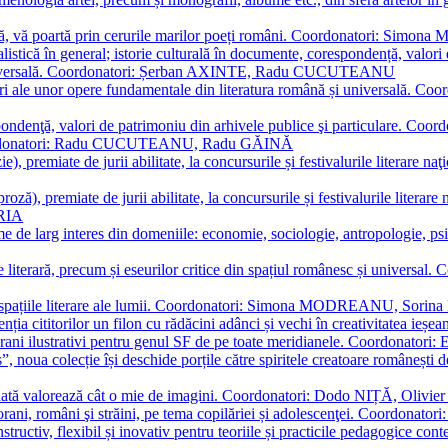
plă, vă poartă prin cerurile marilor poeți români. Coordonatori: Simon
istică în general; istorie culturală în documente, corespondență, valori 
și universală. Coordonatori: Șerban AXINTE, Radu CUCUTEANU
editări ale unor opere fundamentale din literatura română și univers
espondenţă, valori de patrimoniu din arhivele publice şi particulare.
. Coordonatori: Radu CUCUTEANU, Radu GĂINĂ
, premiate de jurii abilitate, la concursurile și festivalurile literare naţ
ză), premiate de jurii abilitate, la concursurile și festivalurile literare
ARIA
 de larg interes din domeniile: economie, sociologie, antropologie, psiho
storie literară, precum și eseurilor critice din spațiul românesc și uni
toate spațiile literare ale lumii. Coordonatori: Simona MODREANU, So
a cititorilor un filon cu rădăcini adânci și vechi în creativitatea ieșeană,
emporani ilustrativi pentru genul SF de pe toate meridianele. Coordona
”, noua colecție își deschide porțile către spiritele creatoare românești
enată valorează cât o mie de imagini. Coordonatori: Dodo NIȚĂ, Oli
porani, români şi străini, pe tema copilăriei și adolescenţei. Coordo
constructiv, flexibil și inovativ pentru teoriile și practicile pedagogi