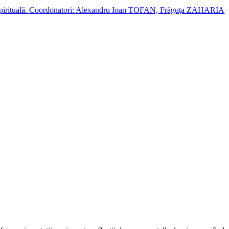
cție spirituală. Coordonatori: Alexandru Ioan TOFAN, Frăguţa ZAHARIA