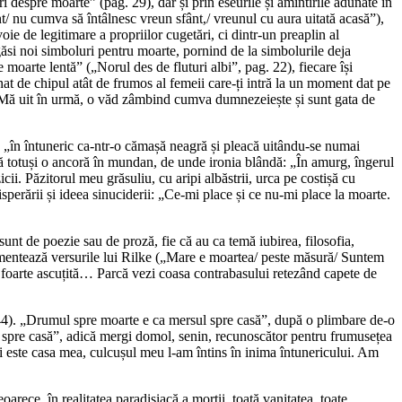
espre moarte” (pag. 29), dar și prin eseurile și amintirile adunate în
/ nu cumva să întâlnesc vreun sfânt,/ vreunul cu aura uitată acasă”),
oie de legitimare a propriilor cugetări, ci dintr-un preaplin al
găsi noi simboluri pentru moarte, pornind de la simbolurile deja
moarte lentă” („Norul des de fluturi albi”, pag. 22), fiecare își
inat de chipul atât de frumos al femeii care-ți intră la un moment dat pe
pin. Mă uit în urmă, o văd zâmbind cumva dumnezeiește și sunt gata de
ă „în întuneric ca-ntr-o cămașă neagră și pleacă uitându-se numai
că totuși o ancoră în mundan, de unde ironia blândă: „În amurg, îngerul
ii. Păzitorul meu grăsuliu, cu aripi albăstrii, urca pe costișă cu
sperării și ideea sinuciderii: „Ce-mi place și ce nu-mi place la moarte.
unt de poezie sau de proză, fie că au ca temă iubirea, filosofia,
omentează versurile lui Rilke („Mare e moartea/ peste măsură/ Suntem
ă foarte ascuțită… Parcă vezi coasa contrabasului retezând capete de
44). „Drumul spre moarte e ca mersul spre casă”, după o plimbare de-o
 spre casă”, adică mergi domol, senin, recunoscător pentru frumusețea
rții este casa mea, culcușul meu l-am întins în inima întunericului. Am
oarece, în realitatea paradisiacă a morții, toată vanitatea, toate