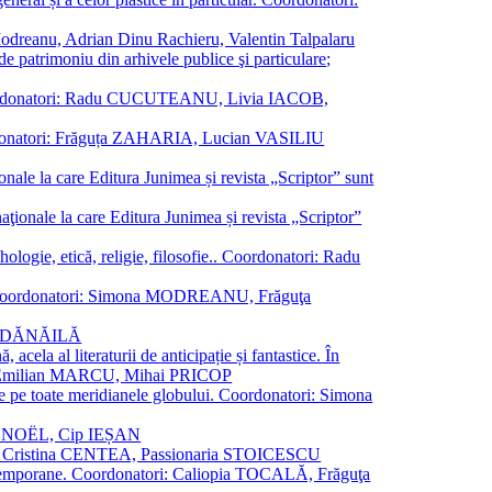
a Modreanu, Adrian Dinu Rachieru, Valentin Talpalaru
de patrimoniu din arhivele publice şi particulare;
ală. Coordonatori: Radu CUCUTEANU, Livia IACOB,
 Coordonatori: Frăguța ZAHARIA, Lucian VASILIU
ionale la care Editura Junimea și revista „Scriptor” sunt
 naţionale la care Editura Junimea și revista „Scriptor”
logie, etică, religie, filosofie.. Coordonatori: Radu
versal. Coordonatori: Simona MODREANU, Frăguţa
rina DĂNĂILĂ
 acela al literaturii de anticipație și fantastice. În
tori: Emilian MARCU, Mihai PRICOP
 de pe toate meridianele globului. Coordonatori: Simona
vier NOËL, Cip IEȘAN
natori: Cristina CENTEA, Passionaria STOICESCU
ce contemporane. Coordonatori: Caliopia TOCALĂ, Frăguţa