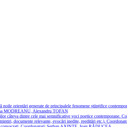
 noile orientări generate de principalele fenomene științifice contempora
Simona MODREANU, Alexandru TOFAN
titorilor câteva dintre cele mai semnificative voci poetice contempor
i (amintiri, documente relevante, evocări inedite, reeditări etc.). Co
poeți consacraţi. Coordonatori: Șerban AXINTE, Ioan RĂDUCEA