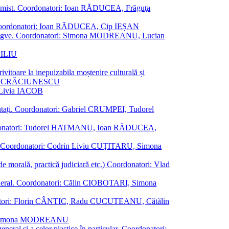
al junimist. Coordonatori: Ioan RĂDUCEA, Frăguţa
 etc. Coordonatori: Ioan RĂDUCEA, Cip IEȘAN
ţii bilingve. Coordonatori: Simona MODREANU, Lucian
ASILIU
vitoare la inepuizabila moștenire culturală și
iliu CRĂCIUNESCU
, Livia IACOB
reputați. Coordonatori: Gabriel CRUMPEI, Tudorel
st. Coordonatori: Tudorel HATMANU, Ioan RĂDUCEA,
ană. Coordonatori: Codrin Liviu CUŢITARU, Simona
e de morală, practică judiciară etc.) Coordonatori: Vlad
în general. Coordonatori: Călin CIOBOTARI, Simona
oordonatori: Florin CÂNTIC, Radu CUCUTEANU, Cătălin
INTE, Simona MODREANU
eneral și a celor plastice în particular. Coordonatori: