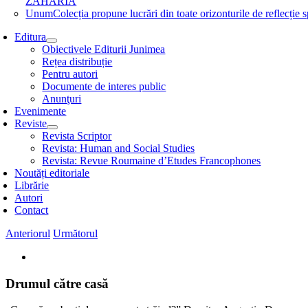
ZAHARIA
Unum
Colecția propune lucrări din toate orizonturile de refle
Editura
Obiectivele Editurii Junimea
Rețea distribuție
Pentru autori
Documente de interes public
Anunţuri
Evenimente
Reviste
Revista Scriptor
Revista: Human and Social Studies
Revista: Revue Roumaine d’Etudes Francophones
Noutăți editoriale
Librărie
Autori
Contact
Anteriorul
Următorul
View
Larger
Image
Drumul către casă