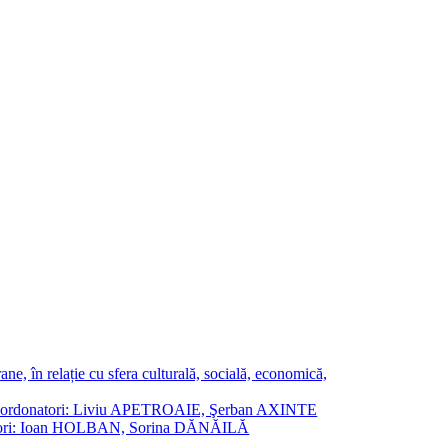
ne, în relație cu sfera culturală, socială, economică,
ane. Coordonatori: Liviu APETROAIE, Şerban AXINTE
ordonatori: Ioan HOLBAN, Sorina DĂNĂILĂ