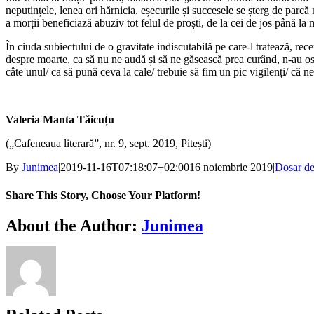
neputințele, lenea ori hărnicia, eșecurile și succesele se șterg de parcă
a morții beneficiază abuziv tot felul de proști, de la cei de jos până la 
În ciuda subiectului de o gravitate indiscutabilă pe care-l tratează, 
despre moarte, ca să nu ne audă și să ne găsească prea curând, n-au oste
câte unul/ ca să pună ceva la cale/ trebuie să fim un pic vigilenți/ că
Valeria Manta Tăicuțu
(„Cafeneaua literară”, nr. 9, sept. 2019, Pitești)
By
Junimea
|
2019-11-16T07:18:07+02:00
16 noiembrie 2019
|
Dosar de
Share This Story, Choose Your Platform!
Facebook
X
Bluesky
Reddit
LinkedIn
WhatsApp
Telegram
Tumblr
Xing
Email
Copy
About the Author:
Junimea
Link