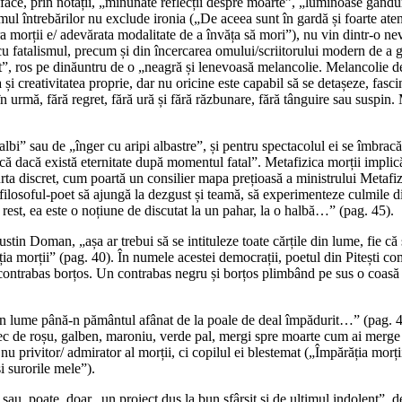
 prin notații, „minunate reflecții despre moarte”, „luminoase gânduri d
 întrebărilor nu exclude ironia („De aceea sunt în gardă și foarte atent
pra morții e/ adevărata modalitate de a învăța să mori”), nu vin dintr-o nev
cu fatalismul, precum și din încercarea omului/scriitorului modern de a 
st”, ros pe dinăuntru de o „neagră și lenevoasă melancolie. Melancolie de 
și creativitatea proprie, dar nu oricine este capabil să se detașeze, fasc
l în urmă, fără regret, fără ură și fără răzbunare, fără tânguire sau sus
bi” sau de „înger cu aripi albastre”, și pentru spectacolul ei se îmbrac
că dacă există eternitate după momentul fatal”. Metafizica morții impli
ta discret, cum poartă un consilier mapa prețioasă a ministrului Metafizic
filosoful-poet să ajungă la dezgust și teamă, să experimenteze culmile di
n rest, ea este o noțiune de discutat la un pahar, la o halbă…” (pag. 45).
n Doman, „așa ar trebui să se intituleze toate cărțile din lume, fie că s
ia morții” (pag. 40). În numele acestei democrații, poetul din Pitești c
n contrabas borțos. Un contrabas negru și borțos plimbând pe sus o coas
din lume până-n pământul afânat de la poale de deal împădurit…” (pag. 
tec de roșu, galben, maroniu, verde pal, mergi spre moarte cum ai merge
a nu privitor/ admirator al morții, ci copilul ei blestemat („Împărăția mo
i surorile mele”).
 sau, poate, doar „un proiect dus la bun sfârșit și de ultimul indolent”, de