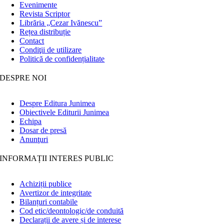
Evenimente
Revista Scriptor
Librăria „Cezar Ivănescu”
Rețea distribuție
Contact
Condiţii de utilizare
Politică de confidențialitate
DESPRE NOI
Despre Editura Junimea
Obiectivele Editurii Junimea
Echipa
Dosar de presă
Anunţuri
INFORMAȚII INTERES PUBLIC
Achiziții publice
Avertizor de integritate
Bilanțuri contabile
Cod etic/deontologic/de conduită
Declarații de avere și de interese