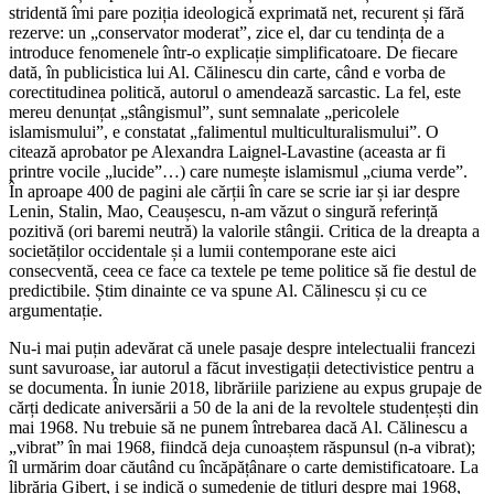
stridentă îmi pare poziția ideologică exprimată net, recurent și fără
rezerve: un „conservator moderat”, zice el, dar cu tendința de a
introduce fenomenele într-o explicație simplificatoare. De fiecare
dată, în publicistica lui Al. Călinescu din carte, când e vorba de
corectitudinea politică, autorul o amendează sarcastic. La fel, este
mereu denunțat „stângismul”, sunt semnalate „pericolele
islamismului”, e constatat „falimentul multiculturalismului”. O
citează aprobator pe Alexandra Laignel-Lavastine (aceasta ar fi
printre vocile „lucide”…) care numește islamismul „ciuma verde”.
În aproape 400 de pagini ale cărții în care se scrie iar și iar despre
Lenin, Stalin, Mao, Ceaușescu, n-am văzut o singură referință
pozitivă (ori baremi neutră) la valorile stângii. Critica de la dreapta a
societăților occidentale și a lumii contemporane este aici
consecventă, ceea ce face ca textele pe teme politice să fie destul de
predictibile. Știm dinainte ce va spune Al. Călinescu și cu ce
argumentație.
Nu-i mai puțin adevărat că unele pasaje despre intelectualii francezi
sunt savuroase, iar autorul a făcut investigații detectivistice pentru a
se documenta. În iunie 2018, librăriile pariziene au expus grupaje de
cărți dedicate aniversării a 50 de la ani de la revoltele studențești din
mai 1968. Nu trebuie să ne punem întrebarea dacă Al. Călinescu a
„vibrat” în mai 1968, fiindcă deja cunoaștem răspunsul (n-a vibrat);
îl urmărim doar căutând cu încăpățânare o carte demistificatoare. La
librăria Gibert, i se indică o sumedenie de titluri despre mai 1968,