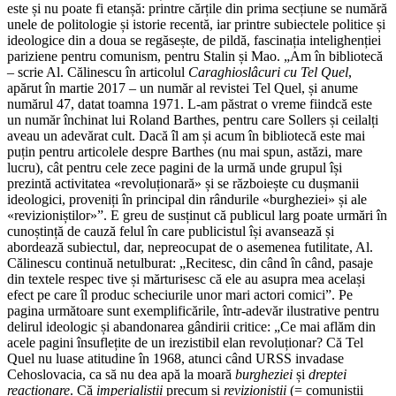
este și nu poate fi etanșă: printre cărțile din prima secțiune se numără
unele de politologie și istorie recentă, iar printre subiectele politice și
ideologice din a doua se regăsește, de pildă, fascinația intelighenției
pariziene pentru comunism, pentru Stalin și Mao. „Am în bibliotecă
– scrie Al. Călinescu în articolul
Caraghioslâcuri cu Tel Quel
,
apărut în martie 2017 – un număr al revistei Tel Quel, și anume
numărul 47, datat toamna 1971. L-am păstrat o vreme fiindcă este
un număr închinat lui Roland Barthes, pentru care Sollers și ceilalți
aveau un adevărat cult. Dacă îl am și acum în bibliotecă este mai
puțin pentru articolele despre Barthes (nu mai spun, astăzi, mare
lucru), cât pentru cele zece pagini de la urmă unde grupul își
prezintă activitatea «revoluționară» și se războiește cu dușmanii
ideologici, proveniți în principal din rândurile «burgheziei» și ale
«revizioniștilor»”. E greu de susținut că publicul larg poate urmări în
cunoștință de cauză felul în care publicistul își avansează și
abordează subiectul, dar, nepreocupat de o asemenea futilitate, Al.
Călinescu continuă netulburat: „Recitesc, din când în când, pasaje
din textele respec tive și mărturisesc că ele au asupra mea același
efect pe care îl produc scheciurile unor mari actori comici”. Pe
pagina următoare sunt exemplificările, într-adevăr ilustrative pentru
delirul ideologic și abandonarea gândirii critice: „Ce mai aflăm din
acele pagini însuflețite de un irezistibil elan revoluționar? Că Tel
Quel nu luase atitudine în 1968, atunci când URSS invadase
Cehoslovacia, ca să nu dea apă la moară
burgheziei
și
dreptei
reacționare
. Că
imperialiștii
precum și
revizioniștii
(= comuniștii