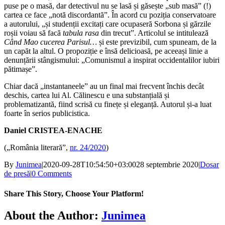
puse pe o masă, dar detectivul nu se lasă și găsește „sub masă” (!)
cartea ce face „notă discordantă”. În acord cu poziția conservatoare
a autorului, „și studenții excitați care ocupaseră Sorbona și gărzile
roșii voiau să facă
tabula rasa
din trecut”. Articolul se intitulează
Când Mao cucerea Parisul…
și este previzibil, cum spuneam, de la
un capăt la altul. O propoziție e însă delicioasă, pe aceeași linie a
denunțării stângismului: „Comunismul a inspirat occidentalilor iubiri
pătimașe”.
Chiar dacă „instantaneele” au un final mai frecvent închis decât
deschis, cartea lui Al. Călinescu e una substanțială și
problematizantă, fiind scrisă cu finețe și eleganță. Autorul și-a luat
foarte în serios publicistica.
Daniel CRISTEA-ENACHE
(„România literară”,
nr. 24/2020
)
By
Junimea
|
2020-09-28T10:54:50+03:00
28 septembrie 2020
|
Dosar
de presă
|
0 Comments
Share This Story, Choose Your Platform!
Facebook
X
Bluesky
Reddit
LinkedIn
WhatsApp
Telegram
Tumblr
Xing
Email
Copy
About the Author:
Junimea
Link