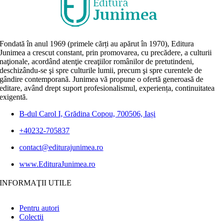
Fondată în anul 1969 (primele cărți au apărut în 1970), Editura
Junimea a crescut constant, prin promovarea, cu precădere, a culturii
naţionale, acordând atenţie creaţiilor românilor de pretutindeni,
deschizându-se şi spre culturile lumii, precum şi spre curentele de
gândire contemporană. Junimea vă propune o ofertă generoasă de
editare, având drept suport profesionalismul, experiența, continuitatea
exigentă.
B-dul Carol I, Grădina Copou, 700506, Iași
+40232-705837
contact@editurajunimea.ro
www.EdituraJunimea.ro
INFORMAŢII UTILE
Pentru autori
Colecţii