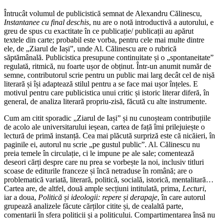
Întrucât volumul de publicistică semnat de Alexandru Călinescu,
Instantanee cu final deschis
, nu are o notă introductivă a autorului, e
greu de spus cu exactitate în ce publicație/ publicații au apărut
textele din carte; probabil este vorba, pentru cele mai multe dintre
ele, de „Ziarul de Iași”, unde Al. Călinescu are o rubrică
săptămânală. Publicistica presupune continuitate și o „spontaneitate”
regulată, ritmică, nu foarte ușor de obținut. Într-un anumit număr de
semne, contributorul scrie pentru un public mai larg decât cel de nișă
literară și își adaptează stilul pentru a se face mai ușor înțeles. E
motivul pentru care publicistica unui critic și istoric literar diferă, în
general, de analiza literară propriu-zisă, făcută cu alte instrumente.
Cum am citit sporadic „Ziarul de Iași” și nu cunoșteam contribuțiile
de acolo ale universitarului ieșean, cartea de față îmi prilejuiește o
lectură de primă instanță. Cea mai plăcută surpriză este că nicăieri, în
paginile ei, autorul nu scrie „pe gustul public”. Al. Călinescu nu
preia temele în circulație, ci le impune pe ale sale; comentează
deseori cărți despre care nu prea se vorbește la noi, inclusiv titluri
scoase de editurile franceze și încă netraduse în română; are o
problematică variată, literară, politică, socială, istorică, mentalitară…
Cartea are, de altfel, două ample secțiuni intitulată, prima,
Lecturi
,
iar a doua,
Politică și ideologii: repere și derapaje
, în care autorul
grupează analizele făcute cărților citite și, de cealaltă parte,
comentarii în sfera politicii și a politicului. Compartimentarea însă nu