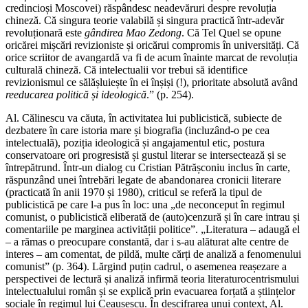
credincioși Moscovei) răspândesc neadevăruri despre revoluția
chineză. Că singura teorie valabilă și singura practică într-adevăr
revoluționară este
gândirea Mao Zedong
. Că Tel Quel se opune
oricărei mișcări revizioniste și oricărui compromis în universități. Că
orice scriitor de avangardă va fi de acum înainte marcat de revoluția
culturală chineză. Că intelectualii vor trebui să identifice
revizionismul ce sălășluiește în ei înșiși (!), prioritate absolută având
reeducarea politică și ideologică
.” (p. 254).
Al. Călinescu va căuta, în activitatea lui publicistică, subiecte de
dezbatere în care istoria mare și biografia (incluzând-o pe cea
intelectuală), poziția ideologică și angajamentul etic, postura
conservatoare ori progresistă și gustul literar se intersectează și se
întrepătrund. Într-un dialog cu Cristian Pătrășconiu inclus în carte,
răspunzând unei întrebări legate de abandonarea cronicii literare
(practicată în anii 1970 și 1980), criticul se referă la tipul de
publicistică pe care l-a pus în loc: una „de neconceput în regimul
comunist, o publicistică eliberată de (auto)cenzură și în care intrau și
comentariile pe marginea activității politice”. „Literatura – adaugă el
– a rămas o preocupare constantă, dar i s-au alăturat alte centre de
interes – am comentat, de pildă, multe cărți de analiză a fenomenului
comunist” (p. 364). Lărgind puțin cadrul, o asemenea reașezare a
perspectivei de lectură și analiză infirmă teoria literaturocentrismului
intelectualului român și se explică prin evacuarea forțată a științelor
sociale în regimul lui Ceaușescu. În descifrarea unui context, Al.