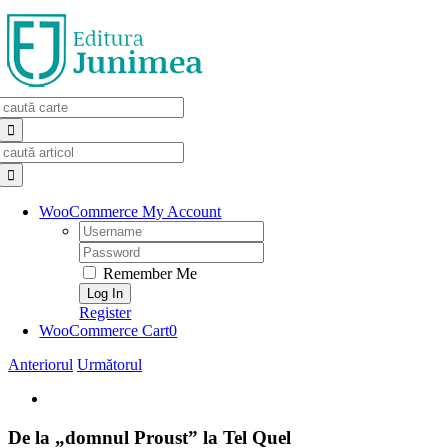
Skip
to
content
Search
for:
Search
for:
WooCommerce My Account
Username:
Password:
Remember Me
Register
WooCommerce Cart
0
Anteriorul
Următorul
View
Larger
Image
De la „domnul Proust” la Tel Quel