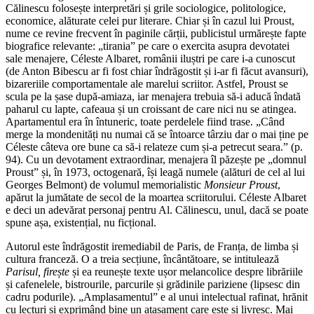
Călinescu folosește interpretări și grile sociologice, politologice,
economice, alăturate celei pur literare. Chiar și în cazul lui Proust,
nume ce revine frecvent în paginile cărții, publicistul urmărește fapte
biografice relevante: „tirania” pe care o exercita asupra devotatei
sale menajere, Céleste Albaret, românii iluștri pe care i-a cunoscut
(de Anton Bibescu ar fi fost chiar îndrăgostit și i-ar fi făcut avansuri),
bizareriile comportamentale ale marelui scriitor. Astfel, Proust se
scula pe la șase după-amiaza, iar menajera trebuia să-i aducă îndată
paharul cu lapte, cafeaua și un croissant de care nici nu se atingea.
Apartamentul era în întuneric, toate perdelele fiind trase. „Când
merge la mondenități nu numai că se întoarce târziu dar o mai ține pe
Céleste câteva ore bune ca să-i relateze cum și-a petrecut seara.” (p.
94). Cu un devotament extraordinar, menajera îl păzește pe „domnul
Proust” și, în 1973, octogenară, își leagă numele (alături de cel al lui
Georges Belmont) de volumul memorialistic
Monsieur Proust
,
apărut la jumătate de secol de la moartea scriitorului. Céleste Albaret
e deci un adevărat personaj pentru Al. Călinescu, unul, dacă se poate
spune așa, existențial, nu ficțional.
Autorul este îndrăgostit iremediabil de Paris, de Franța, de limba și
cultura franceză. O a treia secțiune, încântătoare, se intitulează
Parisul, firește
și ea reunește texte ușor melancolice despre librăriile
și cafenelele, bistrourile, parcurile și grădinile pariziene (lipsesc din
cadru podurile). „Amplasamentul” e al unui intelectual rafinat, hrănit
cu lecturi și exprimând bine un atașament care este și livresc. Mai