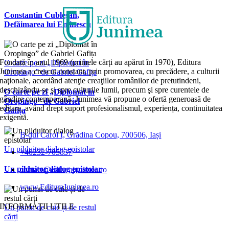
Constantin Cubleșan,
Defăimarea lui Eminescu
Fondată în anul 1969 (primele cărți au apărut în 1970), Editura
O carte pe zi „Diplomat în
Junimea a crescut constant, prin promovarea, cu precădere, a culturii
Oropingo” de Gabriel Gafița
naţionale, acordând atenţie creaţiilor românilor de pretutindeni,
deschizându-se şi spre culturile lumii, precum şi spre curentele de
O carte pe zi „Diplomat în
gândire contemporană. Junimea vă propune o ofertă generoasă de
Oropingo” de Gabriel
editare, având drept suport profesionalismul, experiența, continuitatea
Gafița
exigentă.
B-dul Carol I, Grădina Copou, 700506, Iași
Un pilduitor dialog epistolar
+40232-705837
Un pilduitor dialog epistolar
contact@editurajunimea.ro
www.EdituraJunimea.ro
INFORMAŢII UTILE
Un pumn de cuie și de restul
cărți