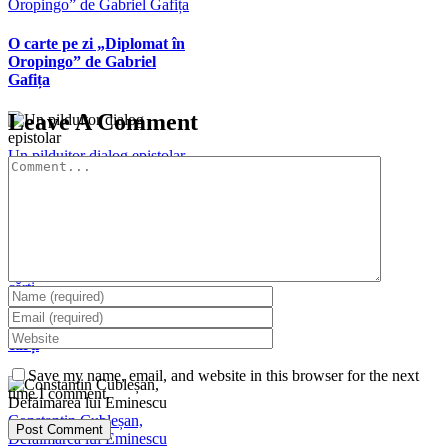
Oropingo” de Gabriel Gafița
O carte pe zi „Diplomat în
Oropingo” de Gabriel
Gafița
Leave A Comment
Un pilduitor dialog epistolar
Comment
Un pilduitor dialog epistolar
Un pumn de cuie și de restul
cărți
Un pumn de cuie și de restul
cărți
Save my name, email, and website in this browser for the next
time I comment.
Constantin Cubleșan,
Defăimarea lui Eminescu