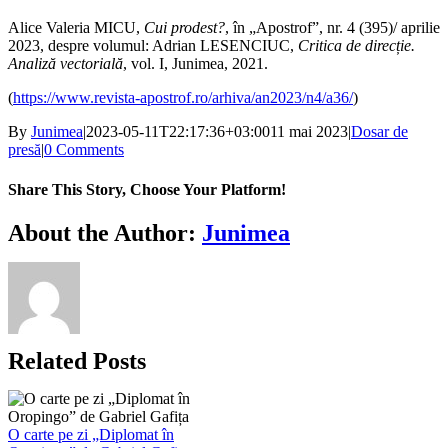
Alice Valeria MICU,
Cui prodest?
, în „Apostrof”, nr. 4 (395)/ aprilie
2023, despre volumul: Adrian LESENCIUC,
Critica de direcție.
Analiză vectorială
, vol. I, Junimea, 2021.
(
https://www.revista-apostrof.ro/arhiva/an2023/n4/a36/
)
By
Junimea
|
2023-05-11T22:17:36+03:00
11 mai 2023
|
Dosar de
presă
|
0 Comments
Share This Story, Choose Your Platform!
Facebook
X
Bluesky
Reddit
LinkedIn
WhatsApp
Telegram
Tumblr
Xing
Email
Copy
About the Author:
Junimea
Link
Related Posts
O carte pe zi „Diplomat în