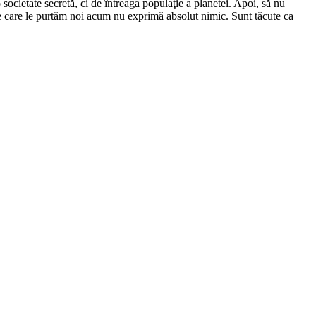
ocietate secretă, ci de întreaga populaţie a planetei. Apoi, să nu
pe care le purtăm noi acum nu exprimă absolut nimic. Sunt tăcute ca