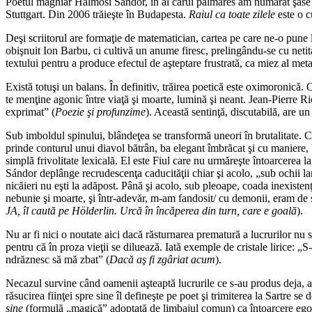
Poetul maghiar Halmosi Sándor, în al cărui palmares am numărat şase vo
Stuttgart. Din 2006 trăieşte în Budapesta.
Raiul ca toate zilele
este o 
Deşi scriitorul are formaţie de matematician, cartea pe care ne-o pune 
obişnuit Ion Barbu, ci cultivă un anume firesc, prelingându-se cu netitat
textului pentru a produce efectul de aşteptare frustrată, ca miez al me
Există totuşi un balans. În definitiv, trăirea poetică este oximoronică. O
te menţine agonic între viaţă şi moarte, lumină şi neant. Jean-Pierre R
exprimat” (
Poezie
ş
i profunzime
). Această sentinţă, discutabilă, are un
Sub imboldul spinului, blândeţea se transformă uneori în brutalitate. 
prinde conturul unui diavol bătrân, ba elegant îmbrăcat şi cu maniere, b
simplă frivolitate lexicală. El este Fiul care nu urmăreşte întoarcerea l
Sándor deplânge recrudescenţa caducităţii chiar şi acolo, „sub ochii lar
nicăieri nu eşti la adăpost. Până şi acolo, sub pleoape, coada inexisten
nebunie şi moarte, şi într-adevăr, m-am fandosit/ cu demonii, eram de su
JA, îl caută pe Hölderlin. Urcă în încăperea din turn, care e goală
).
Nu ar fi nici o noutate aici dacă răsturnarea prematură a lucrurilor nu s-
pentru că în proza vieţii se diluează. Iată exemple de cristale lirice: „S
ndrăznesc să mă zbat” (
Dacă a
ş
fi zgâriat acum
).
Necazul survine când oamenii aşteaptă lucrurile ce s-au produs deja, aleg
răsucirea fiinţei spre sine îl defineşte pe poet şi trimiterea la Sartre s
sine
(formulă „magică” adoptată de limbajul comun) ca întoarcere egoistă