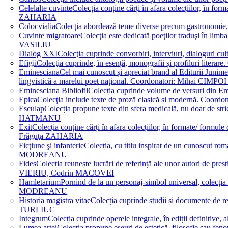
Celelalte cuvinte
Colecția conține cărți în afara colecțiilor, în f
ZAHARIA
Colocvialia
Colecţia abordează teme diverse precum gastronomie, 
Cuvinte migratoare
Colecţia este dedicată poeţilor traduşi în li
VASILIU
Dialog XXI
Colecţia cuprinde convorbiri, interviuri, dialogur
Efigii
Colecţia cuprinde, în esență, monografii și profiluri lit
Eminesciana
Cel mai cunoscut și apreciat brand al Editurii Junim
lingvistică a marelui poet național. Coordonatori: Miha
Eminesciana Bibliofil
Colecția cuprinde volume de versuri din
Epica
Colecţia include texte de proză clasică și modernă. C
Esculap
Colecția propune texte din sfera medicală, nu doar de str
HATMANU
Exit
Colecția conține cărți în afara colecțiilor, în formate/ for
Frăguţa ZAHARIA
Ficţiune şi infanterie
Colecția, cu titlu inspirat de un cunoscut
MODREANU
Fides
Colecția reunește lucrări de referință ale unor autori de pres
VIERIU, Codrin MACOVEI
Hamletarium
Pornind de la un personaj-simbol universal, colecția
MODREANU
Historia magistra vitae
Colecția cuprinde studii și documente de 
TURLIUC
Integrum
Colecția cuprinde operele integrale, în ediții defini
Lumea artei
Colecția propune eseuri de estetică, filosofie sau feno