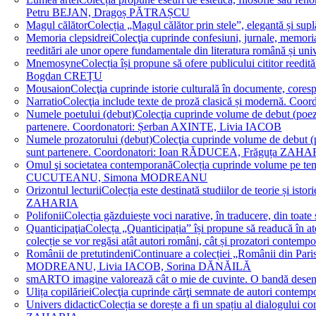
Petru BEJAN, Dragoș PĂTRAȘCU
Magul călător
Colecția „Magul călător prin stele”, elegantă și su
Memoria clepsidrei
Colecţia cuprinde confesiuni, jurnale, memorial
reeditări ale unor opere fundamentale din literatura română 
Mnemosyne
Colecția își propune să ofere publicului cititor re
Bogdan CREȚU
Mousaion
Colecţia cuprinde istorie culturală în documente, cor
Narratio
Colecţia include texte de proză clasică și modernă
Numele poetului (debut)
Colecţia cuprinde volume de debut (poezie)
partenere. Coordonatori: Șerban AXINTE, Livia IACOB
Numele prozatorului (debut)
Colecţia cuprinde volume de debut (pro
sunt partenere. Coordonatori: Ioan RĂDUCEA, Frăguța ZAH
Omul şi societatea contemporană
Colecția cuprinde volume pe teme
CUCUTEANU, Simona MODREANU
Orizontul lecturii
Colecția este destinată studiilor de teorie și i
ZAHARIA
Polifonii
Colecția găzduiește voci narative, în traducere, din 
Quanticipaţia
Colecța „Quanticipația” își propune să readucă în atenți
colecție se vor regăsi atât autori români, cât și prozatori cont
Românii de pretutindeni
Continuare a colecției „Românii din Paris
MODREANU, Livia IACOB, Sorina DĂNĂILĂ
smART
O imagine valorează cât o mie de cuvinte. O bandă des
Ulița copilăriei
Colecţia cuprinde cărţi semnate de autori contem
Univers didactic
Colecția se dorește a fi un spațiu al dialogului 