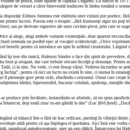
lume de poezii, toate tipărite în capitala Ungariei, s-a născut în 1971 l
culegere de versuri a căror binevenită traducere în limba română o semn
la dispoziţie Editura Junimea este mărturia unei viziuni pur poetice, făr
e printre lucruri. Poezia este o terapie: „fără frumuseţe sigur nu poţi tră
taforei; sau pe derivate regresive ale unor cuvinte-pivot, prin care se su
rice ai alege, alegi ambele variante existenţiale, doar aparent ireconciliab
ichard semnala un posibil eşec al vocaţiei scriitoriceşti: „Orice exprima
 rol benefic pentru că introduce un spin în sufletul creatorului. Lărgind s
Când îşi iese din matcă, Halmosi Sándor o face din spirit de prevedere,
a frust şi arogant, dar care trebuie oricum încolţit şi denunţat. Pentru 
a Tatăl, ci la sine. Nu vede, ci este însuşi văzul. Vederea lucrurilor se p
g închişi”, pentru că nici un lucru nu există în sine, ci numai în emanaţi
ţei îl plesneşte grav peste ochi, zburlindu-i orizontul. Omul care creşte 
bţirimea hârtiei, hipersensibil, bucuria/ celuilalt, opulenţa, emoţiile din
ar produce prin învăluire, instaurându-se aforistic, să nu spun apodictic, 
-a întunecat, deşi toată ziua/ m-am gândit la tine” (
Lac fără fund
); „Dacă
ând să trăiască într-o fără de leac reificare, pierduţi în vârtejul dintre
e dovedeşte utilă pentru că aşa înţelegea el ipseitatea. Aici însă este vorb
, paradoxal autodevoratoare, spre un ego rătăcit. Întoarcerea lui Halmosi 