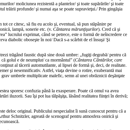
rilor/ moliciunea rezistentă a plantelor/ şi toate supărările/ şi toate
aptul trăirii profunde/ şi numai aşa se poate supravieţui./ Prin gingăşia
ot ce citesc, să fiu eu acolo şi, eventual, să pun stăpânire pe
onică, lampă, sonerie etc. (v.
Cântarea mărun
ţ
i
ş
urilor
). Cred că şi
area” lucrului exprimat, când se petrece, este o formă de neîncredere ce
eva diabolic oboseşte în noi/ Dacă s-a scârbit de el însuşi/ Şi
va trezi trăgând faustic după sine două umbre: „fugiţi degrabă/ pentru că
ru că golul e de neumplut/ ca mormântul” (
Cântarea Cântărilor, care
nţinut al tăcerii automutilante, al lipsei de formă şi, deci, de realitate.
femer şi nesemnificativ. Astfel, viaţa devine o rotire, exuberantă mai
mai grav umbrele multiplicate malefic, semn al unei obrăznicii deşănţate
Acestea sporesc confuzia până la exasperare. Poate că omul va avea
 iluzorii. Sau îşi pot lua tălpăşiţa, lăsând realitatea fiinţei în derivă;
ste deloc original. Publicului nespecialist îi sună cunoscut pentru că a
rthur Schnitzler, agreată de scenograf pentru atmosfera onirică şi
 recunoască.