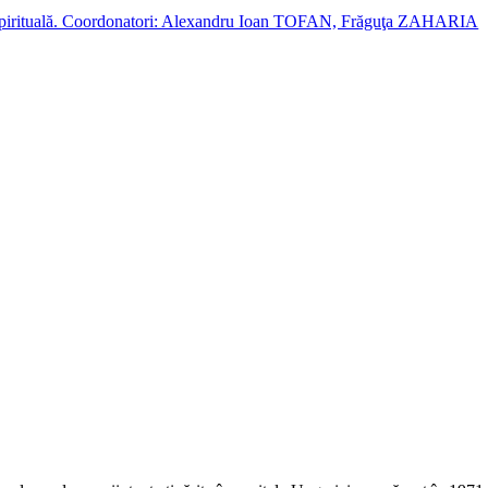
cție spirituală. Coordonatori: Alexandru Ioan TOFAN, Frăguţa ZAHARIA