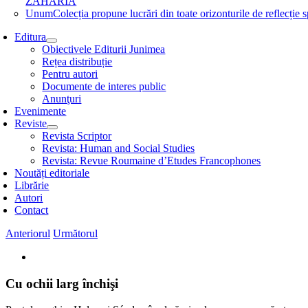
ZAHARIA
Unum
Colecția propune lucrări din toate orizonturile de refle
Editura
Obiectivele Editurii Junimea
Rețea distribuție
Pentru autori
Documente de interes public
Anunţuri
Evenimente
Reviste
Revista Scriptor
Revista: Human and Social Studies
Revista: Revue Roumaine d’Etudes Francophones
Noutăți editoriale
Librărie
Autori
Contact
Anteriorul
Următorul
View
Larger
Image
Cu ochii larg închişi