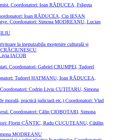
al junimist. Coordonatori: Ioan RĂDUCEA, Frăguţa
 etc. Coordonatori: Ioan RĂDUCEA, Cip IEȘAN
ţii bilingve. Coordonatori: Simona MODREANU, Lucian
ASILIU
vitoare la inepuizabila moștenire culturală și
iliu CRĂCIUNESCU
, Livia IACOB
reputați. Coordonatori: Gabriel CRUMPEI, Tudorel
st. Coordonatori: Tudorel HATMANU, Ioan RĂDUCEA,
ană. Coordonatori: Codrin Liviu CUŢITARU, Simona
e de morală, practică judiciară etc.) Coordonatori: Vlad
în general. Coordonatori: Călin CIOBOTARI, Simona
oordonatori: Florin CÂNTIC, Radu CUCUTEANU, Cătălin
INTE, Simona MODREANU
eneral și a celor plastice în particular. Coordonatori: