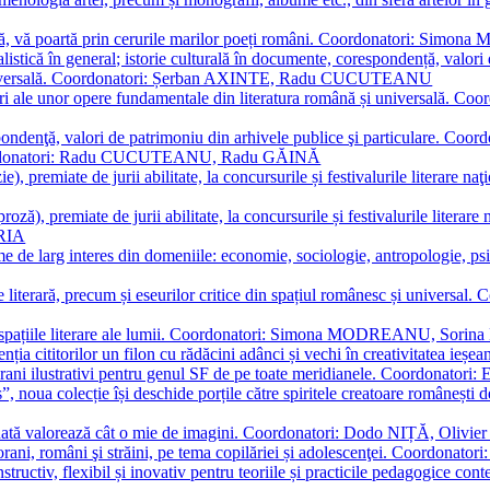
plă, vă poartă prin cerurile marilor poeți români. Coordonatori: Simon
istică în general; istorie culturală în documente, corespondență, valori 
și universală. Coordonatori: Șerban AXINTE, Radu CUCUTEANU
editări ale unor opere fundamentale din literatura română și univers
espondenţă, valori de patrimoniu din arhivele publice şi particulare.
. Coordonatori: Radu CUCUTEANU, Radu GĂINĂ
, premiate de jurii abilitate, la concursurile și festivalurile literare naţ
ză), premiate de jurii abilitate, la concursurile și festivalurile literare
ARIA
 de larg interes din domeniile: economie, sociologie, antropologie, psiho
storie literară, precum și eseurilor critice din spațiul românesc și uni
toate spațiile literare ale lumii. Coordonatori: Simona MODREANU, So
a cititorilor un filon cu rădăcini adânci și vechi în creativitatea ieșeană,
emporani ilustrativi pentru genul SF de pe toate meridianele. Coordona
”, noua colecție își deschide porțile către spiritele creatoare românești
enată valorează cât o mie de imagini. Coordonatori: Dodo NIȚĂ, Oli
porani, români şi străini, pe tema copilăriei și adolescenţei. Coordo
constructiv, flexibil și inovativ pentru teoriile și practicile pedagogi