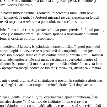
a Satu Mare. Studiile le-a făcut la Cluj, Budapesta, Karlsruhe şi
ează Kocsis Francisko.
ă a păstra urmele vreunei geometrii în percepţia lumii, cum ne-a
i” (
Lamenta
ţ
ie antică
). Autorul mizează pe defragmentarea logicii
gerează mişcarea
à rebours
a poemului, mereu către sine.
ile, într-o luptă care se preface că te-ar putea pierde. În faptul poetic,
re este şi o minimalizare, Baudelaire spunea
o prostituare
a lucrului
fera: al oricărui vorbitor responsabil.
 din intoleranţă la eşec. El pândeşte momentul când îngerul poemului
autorul maghiar, poezia este o problemă de conştiinţă, nu un joc, nu o
etrece sub pleoape, trase ca nişte cortine peste suprafaţa lumii. Halmosi
a lui ademenitoare. De aici încep fascinaţia şi pericolul, pentru că
înlăuntru îşi contemplă moartea ca pe o pradă: „zilnic/ fac naveta între
/ apropierea morţii, codice de iubire” (
Poetul JA, distins cu Premiul
într-o nouă ordine. Aici şi străluceşte poetul, în sentinţele aforistice,
 aş fi zgâriat acum, ar curge din mine/ pâraie. Nici după aer nu-
fiin
ţ
ă
şi
pentru sinele ei
. Ştiu, exprimarea e aparent preţioasă, însă
a mai ales despre
fiin
ţ
ă
ca mod de instituire în lume şi
pentru
Sándor are o cu totul altă calitate, este un test al sincerităţii faţă