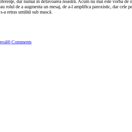
iferenţe, dar numai în defavoarea noastră. Acum nu mai este vorba de o s
eau rolul de a augmenta un mesaj, de a-l amplifica paroxistic, dar cele 
 s-a retras umilită sub mască.
resă
|
0 Comments