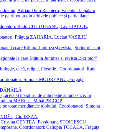
a Modreanu, Adrian Dinu Rachieru, Valentin Talpalaru
de patrimoniu din arhivele publice şi particulare;
ală. Coordonatori: Radu CUCUTEANU, Livia IACOB,
 Coordonatori: Frăguța ZAHARIA, Lucian VASILIU
ionale la care Editura Junimea și revista „Scriptor” sunt
 naţionale la care Editura Junimea și revista „Scriptor”
logie, etică, religie, filosofie.. Coordonatori: Radu
versal. Coordonatori: Simona MODREANU, Frăguţa
rina DĂNĂILĂ
 acela al literaturii de anticipație și fantastice. În
tori: Emilian MARCU, Mihai PRICOP
 de pe toate meridianele globului. Coordonatori: Simona
vier NOËL, Cip IEȘAN
natori: Cristina CENTEA, Passionaria STOICESCU
ce contemporane. Coordonatori: Caliopia TOCALĂ, Frăguţa