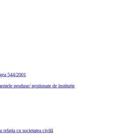
egea 544/2001
entele produse/ gestionate de instituție
relația cu societatea civilă