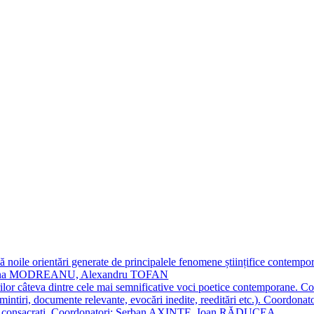
 noile orientări generate de principalele fenomene științifice contempora
Simona MODREANU, Alexandru TOFAN
titorilor câteva dintre cele mai semnificative voci poetice contempor
i (amintiri, documente relevante, evocări inedite, reeditări etc.). Co
poeți consacraţi. Coordonatori: Șerban AXINTE, Ioan RĂDUCEA