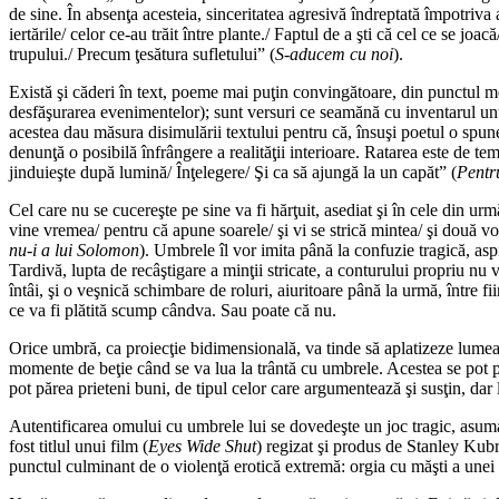
de sine. În absenţa acesteia, sinceritatea agresivă îndreptată împotriva
iertările/ celor ce-au trăit între plante./ Faptul de a şti că cel ce se jo
trupului./ Precum ţesătura sufletului” (
S-aducem cu noi
).
Există şi căderi în text, poeme mai puţin convingătoare, din punctul me
desfăşurarea evenimentelor); sunt versuri ce seamănă cu inventarul unui
acestea dau măsura disimulării textului pentru că, însuşi poetul o spune
denunţă o posibilă înfrângere a realităţii interioare. Ratarea este de t
jinduieşte după lumină/ Înţelegere/ Şi ca să ajungă la un capăt” (
Pentru
Cel care nu se cucereşte pe sine va fi hărţuit, asediat şi în cele din ur
vine vremea/ pentru că apune soarele/ şi vi se strică mintea/ şi două 
nu-i a lui Solomon
). Umbrele îl vor imita până la confuzie tragică, aspir
Tardivă, lupta de recâştigare a minţii stricate, a conturului propriu nu
întâi, şi o veşnică schimbare de roluri, aiuritoare până la urmă, între 
ce va fi plătită scump cândva. Sau poate că nu.
Orice umbră, ca proiecţie bidimensională, va tinde să aplatizeze lumea
momente de beţie când se va lua la trântă cu umbrele. Acestea se pot pref
pot părea prieteni buni, de tipul celor care argumentează şi susţin, dar
Autentificarea omului cu umbrele lui se dovedeşte un joc tragic, asumat
fost titlul unui film (
Eyes Wide Shut
) regizat şi produs de Stanley Kubr
punctul culminant de o violenţă erotică extremă: orgia cu măşti a unei soc