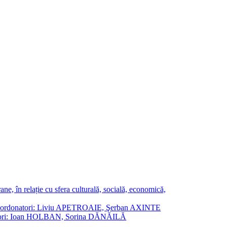
ne, în relație cu sfera culturală, socială, economică,
ane. Coordonatori: Liviu APETROAIE, Şerban AXINTE
ordonatori: Ioan HOLBAN, Sorina DĂNĂILĂ