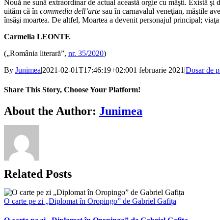
Nouă ne sună extraordinar de actual această orgie cu măşti. Există şi d
uităm că în
commedia dell’arte
sau în carnavalul veneţian, măştile av
însăşi moartea. De altfel, Moartea a devenit personajul principal; viaţa
Carmelia LEONTE
(„România literară”,
nr. 35/2020
)
By
Junimea
|
2021-02-01T17:46:19+02:00
1 februarie 2021
|
Dosar de p
Share This Story, Choose Your Platform!
Facebook
X
Bluesky
Reddit
LinkedIn
WhatsApp
Telegram
Tumblr
Xing
Email
Copy
About the Author:
Junimea
Link
Related Posts
O carte pe zi „Diplomat în Oropingo” de Gabriel Gafița