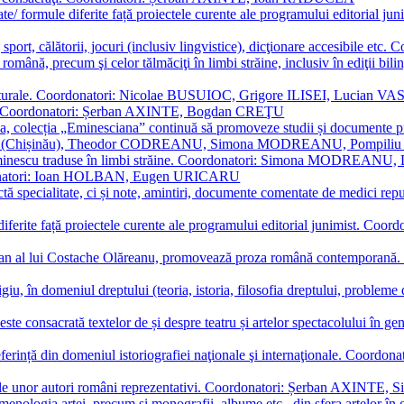
ormate/ formule diferite față proiectele curente ale programului editori
sport, călătorii, jocuri (inclusiv lingvistice), dicţionare accesibile
mba română, precum şi celor tălmăciţi în limbi străine, inclusiv în edi
i culturale. Coordonatori: Nicolae BUSUIOC, Grigore ILISEI, Lucian V
erare. Coordonatori: Șerban AXINTE, Bogdan CREŢU
ea, colecția „Eminesciana” continuă să promoveze studii și documente pri
i CIMPOI (Chișinău), Theodor CODREANU, Simona MODREANU, Pomp
 Eminescu traduse în limbi străine. Coordonatori: Simona MODREANU
oordonatori: Ioan HOLBAN, Eugen URICARU
ictă specialitate, ci și note, amintiri, documente comentate de medici 
mule diferite față proiectele curente ale programului editorial junimi
 roman al lui Costache Olăreanu, promovează proza română contempor
tigiu, în domeniul dreptului (teoria, istoria, filosofia dreptului, problem
 este consacrată textelor de și despre teatru și artelor spectacolului 
referință din domeniul istoriografiei naţionale şi internaţionale. C
tive, ale unor autori români reprezentativi. Coordonatori: Șerban AX
menologia artei, precum și monografii, albume etc., din sfera artelor în g