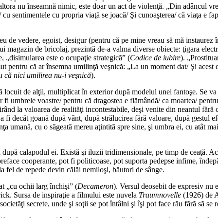
 altora nu înseamnă nimic, este doar un act de violenţă. „Din adâncul vremu
acă/ cu sentimentele cu propria viaţă se joacă/ Şi cunoaşterea/ că viaţa e f
u de vedere, egoist, desigur (pentru că pe mine vreau să mă instaurez în t
 magazin de bricolaj, prezintă de-a valma diverse obiecte: ţigara electr
, „disimularea este o ocupaţie strategică” (
Codice de iubire
). „Prostitu
emut pentru că ar însemna umilinţă veşnică: „La un moment dat/ Şi acest c
 că nici umilirea nu-i ve
ş
nică
).
mă locuit de alţii, multiplicat în exterior după modelul unei fantoşe. Se 
vor fi umbrele voastre/ pentru că dragostea e flămândă/ ca moartea/ pent
ând la valoarea de realităţi incontestabile, deşi venite din neantul fără co
 va fi decât goană după vânt, după strălucirea fără valoare, după gestul e
fiinţa umană, cu o săgeată mereu aţintită spre sine, şi umbra ei, cu atât 
 după calapodul ei. Există şi iluzii tridimensionale, pe timp de ceaţă. 
ace cooperante, pot fi politicoase, pot suporta pedepse infime, îndepărtări
 la fel de repede devin călăi nemiloşi, băutori de sânge.
 „cu ochii larg închişi” (
Decameron
). Versul deosebit de expresiv nu e
ick. Sursa de inspiraţie a filmului este nuvela
Traumnovelle
(1926) de A
ietăţi secrete, unde şi soţii se pot întâlni şi îşi pot face rău fără să se