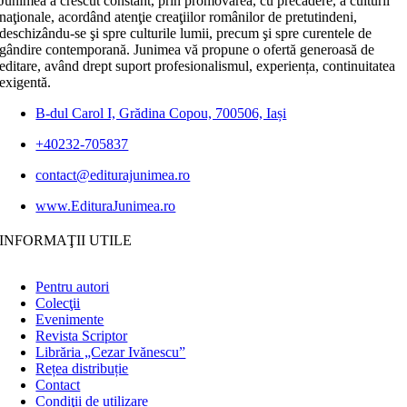
Junimea a crescut constant, prin promovarea, cu precădere, a culturii
naţionale, acordând atenţie creaţiilor românilor de pretutindeni,
deschizându-se şi spre culturile lumii, precum şi spre curentele de
gândire contemporană. Junimea vă propune o ofertă generoasă de
editare, având drept suport profesionalismul, experiența, continuitatea
exigentă.
B-dul Carol I, Grădina Copou, 700506, Iași
+40232-705837
contact@editurajunimea.ro
www.EdituraJunimea.ro
INFORMAŢII UTILE
Pentru autori
Colecţii
Evenimente
Revista Scriptor
Librăria „Cezar Ivănescu”
Rețea distribuție
Contact
Condiţii de utilizare