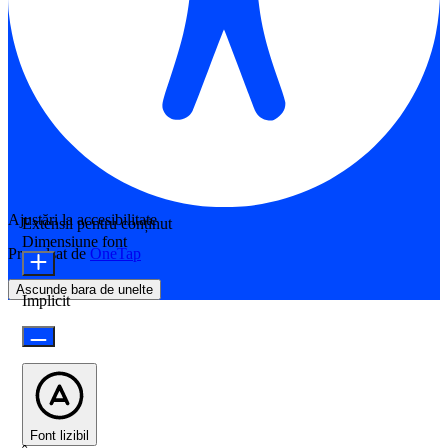
Ajustări la accesibilitate
Extensii pentru conținut
Dimensiune font
Propulsat de
OneTap
Ascunde bara de unelte
Implicit
Font lizibil