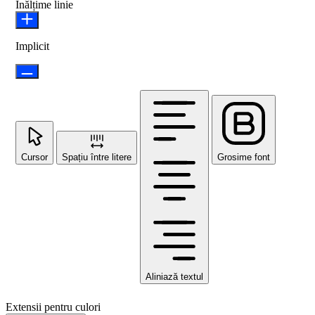
Înălțime linie
Implicit
Cursor
Spațiu între litere
Grosime font
Aliniază textul
Extensii pentru culori