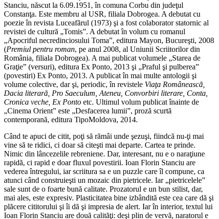
Stanciu, născut la 6.09.1951, în comuna Corbu din judeţul
Constanţa. Este membru al USR, filiala Dobrogea. A debutat cu
poezie în revista Luceafărul (1973) şi a fost colaborator statornic al
revistei de cultură „Tomis”. A debutat în volum cu romanul
„Apocriful necredinciosului Toma”, editura Mayon, Bucureşti, 2008
(
Premiul pentru roman
, pe anul 2008, al Uniunii Scriitorilor din
România, filiala Dobrogea). A mai publicat volumele „Starea de
Graţie” (versuri), editura Ex Ponto, 2013 şi „Praful şi pulberea”
(povestiri) Ex Ponto, 2013. A publicat în mai multe antologii şi
volume colective, dar şi, periodic, în revistele
Viaţa Românească,
Dacia literară, Pro Saeculum, Ateneu, Convorbiri literare, Conta,
Cronica veche, Ex Ponto
etc. Ultimul volum publicat înainte de
„Cinema Orient” este „Desfacerea lumii”, proză scurtă
contemporană, editura TipoMoldova, 2014.
Când te apuci de citit, poţi să rămâi unde şezuşi, fiindcă nu-ţi mai
vine să te ridici, ci doar să citeşti mai departe. Cartea te prinde.
Nimic din lâncezelile rebreniene. Dar, interesant, nu e o naraţiune
rapidă, ci rapid e doar fluxul povestirii. Ioan Florin Stanciu are
vederea întregului, iar scriitura sa e un puzzle care îl compune, ca
atunci când construieşti un mozaic din pietricele. Iar „pietricelele”
sale sunt de o foarte bună calitate. Prozatorul e un bun stilist, dar,
mai ales, este expresiv. Plasticitatea bine izbândită este cea care dă şi
plăcere cititorului şi îi dă şi impresia de alert. Iar în interior, textul lui
Ioan Florin Stanciu are două calităţi: deşi plin de vervă, naratorul e