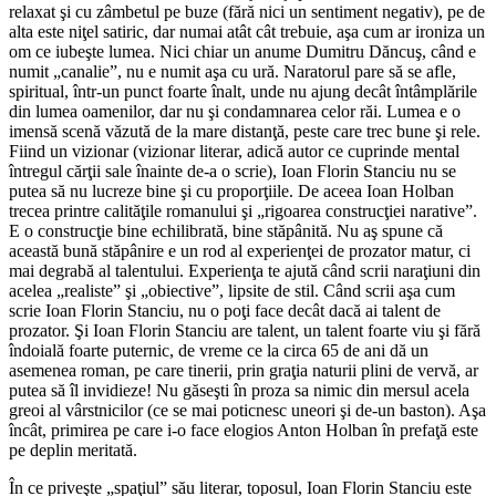
relaxat şi cu zâmbetul pe buze (fără nici un sentiment negativ), pe de
alta este niţel satiric, dar numai atât cât trebuie, aşa cum ar ironiza un
om ce iubeşte lumea. Nici chiar un anume Dumitru Dăncuş, când e
numit „canalie”, nu e numit aşa cu ură. Naratorul pare să se afle,
spiritual, într-un punct foarte înalt, unde nu ajung decât întâmplările
din lumea oamenilor, dar nu şi condamnarea celor răi. Lumea e o
imensă scenă văzută de la mare distanţă, peste care trec bune şi rele.
Fiind un vizionar (vizionar literar, adică autor ce cuprinde mental
întregul cărţii sale înainte de-a o scrie), Ioan Florin Stanciu nu se
putea să nu lucreze bine şi cu proporţiile. De aceea Ioan Holban
trecea printre calităţile romanului şi „rigoarea construcţiei narative”.
E o construcţie bine echilibrată, bine stăpânită. Nu aş spune că
această bună stăpânire e un rod al experienţei de prozator matur, ci
mai degrabă al talentului. Experienţa te ajută când scrii naraţiuni din
acelea „realiste” şi „obiective”, lipsite de stil. Când scrii aşa cum
scrie Ioan Florin Stanciu, nu o poţi face decât dacă ai talent de
prozator. Şi Ioan Florin Stanciu are talent, un talent foarte viu şi fără
îndoială foarte puternic, de vreme ce la circa 65 de ani dă un
asemenea roman, pe care tinerii, prin graţia naturii plini de vervă, ar
putea să îl invidieze! Nu găseşti în proza sa nimic din mersul acela
greoi al vârstnicilor (ce se mai poticnesc uneori şi de-un baston). Aşa
încât, primirea pe care i-o face elogios Anton Holban în prefaţă este
pe deplin meritată.
În ce priveşte „spaţiul” său literar, toposul, Ioan Florin Stanciu este