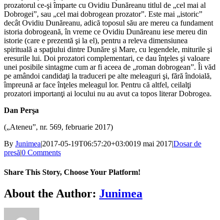
prozatorul ce-şi împarte cu Ovidiu Dunăreanu titlul de „cel mai al
Dobrogei”, sau „cel mai dobrogean prozator”. Este mai „istoric”
decât Ovidiu Dunăreanu, adică toposul său are mereu ca fundament
istoria dobrogeană, în vreme ce Ovidiu Dunăreanu iese mereu din
istorie (care e prezentă şi la el), pentru a releva dimensiunea
spirituală a spaţiului dintre Dunăre şi Mare, cu legendele, miturile şi
eresurile lui. Doi prozatori complementari, ce dau înţeles şi valoare
unei posibile sintagme cum ar fi aceea de „roman dobrogean”. Îi văd
pe amândoi candidaţi la traduceri pe alte meleaguri şi, fără îndoială,
împreună ar face înţeles meleagul lor. Pentru că altfel, ceilalţi
prozatori importanţi ai locului nu au avut ca topos literar Dobrogea.
Dan Perşa
(„Ateneu”, nr. 569, februarie 2017)
By
Junimea
|
2017-05-19T06:57:20+03:00
19 mai 2017
|
Dosar de
presă
|
0 Comments
Share This Story, Choose Your Platform!
Facebook
X
Bluesky
Reddit
LinkedIn
WhatsApp
Telegram
Tumblr
Xing
Email
Copy
About the Author:
Junimea
Link