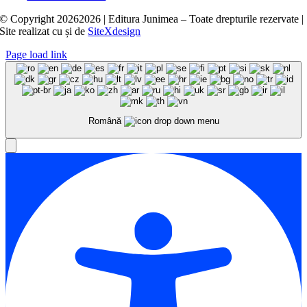
© Copyright
20262026 | Editura Junimea – Toate drepturile rezervate |
Site realizat cu
și
de
SiteXdesign
Page load link
Română