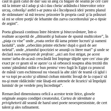
caut în gură calul de dar/ sau să aleg cu băgare de seamă pe cel/ care
stă la intrare să-l adap şi să-i dau cheia/ arătându-i binevoitor orice
urcuş, coborâş// astfel s-ar putea să-i încolţească idei/ pentru planul
de strămutare/ să mă trezesc prizonier în propria casă/ şi la prânzuri
să mi se ofere porţii/ de lehamite din zarva cuceritorului/ pe-o tipsie
de argint”.
Poeta glisează continuu între
blestem
şi
binecuvântare,
într-o
realitate acoperită de „ditirambi şi baloane de spumă multicolore”, în
„piaţa cu vise” unde „roata orelor dă iama printre lucruri/ şi oameni
laolaltă”, unde „orbecăim printre etichete/ după o gură de aer
neletal”, unde „triumful ipocriziei se anunţă cu litere mari” şi unde se
declară
non-emigrant de profesie
: „aici am fost strigat, pe acest
nume/ iarba de-acasă crescândă îmi împinge tălpile spre cer/ ziua ştie
exact pe ce geam să se aşeze/ ca să orbească noaptea abia trezită din
somn/ pământul străin e bun pentru/ vreo fugă în Egipt cu pruncul
de mână/ cum eschimosul nu visează la alte zări/ de teamă că iglul i
se va topi pe-acolo/ şi ultimul cioban mioritic învaţă de la copaci/ să
nu-şi mute rădăcinile/ mie lăsaţi-mi antenele de licurici/ să împrăştii
lumină/ de pe verdele preş încredinţat”.
Remarcând dimensiunea orfică a acestor texte lirice, glosele
originale asupra condiţiei creatorului,
Cartea de identitate a
privighetorii dă
seamă de harul unei poete neoexpresioniste, de cert
talent şi ales rafinament.