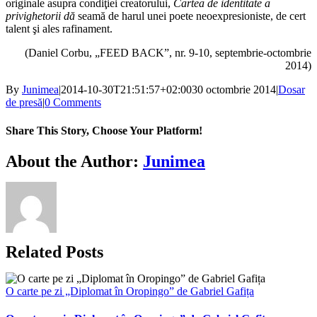
originale asupra condiţiei creatorului,
Cartea de identitate a
privighetorii dă
seamă de harul unei poete neoexpresioniste, de cert
talent şi ales rafinament.
(Daniel Corbu, „FEED BACK”, nr. 9-10, septembrie-octombrie
2014)
By
Junimea
|
2014-10-30T21:51:57+02:00
30 octombrie 2014
|
Dosar
de presă
|
0 Comments
Share This Story, Choose Your Platform!
Facebook
X
Bluesky
Reddit
LinkedIn
WhatsApp
Telegram
Tumblr
Xing
Email
Copy
About the Author:
Junimea
Link
Related Posts
O carte pe zi „Diplomat în Oropingo” de Gabriel Gafița