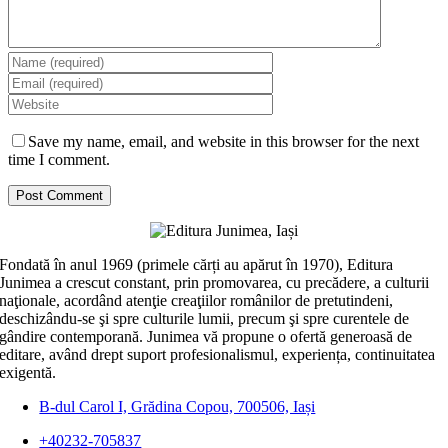
Save my name, email, and website in this browser for the next
time I comment.
Fondată în anul 1969 (primele cărți au apărut în 1970), Editura
Junimea a crescut constant, prin promovarea, cu precădere, a culturii
naţionale, acordând atenţie creaţiilor românilor de pretutindeni,
deschizându-se şi spre culturile lumii, precum şi spre curentele de
gândire contemporană. Junimea vă propune o ofertă generoasă de
editare, având drept suport profesionalismul, experiența, continuitatea
exigentă.
B-dul Carol I, Grădina Copou, 700506, Iași
+40232-705837