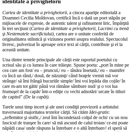
identitate a privighetorii
Cartea de identitate a privighetorii
, a cincea apariţie editorială a
Doamnei Cecilia Moîdovan, certifică încă o dată un poet stăpân pe
mijloacele de expresie, de autentic talent şi rafinament liric, împărţită
în trei secţiuni (
Cartea de identitate a privighetorii, Lacrimi cu trenă
şi
Nestematele
sacrificiului),
cartea are o unitate conferită de
originalitatea stilistică şi viziunea poetei asupra realului. Spectacolul
livresc, pulverizat în aproape orice text al cărţii, contribuie şi el la
această unitate.
Una dintre temele principale ale cărţii este raportul poetului cu
scrisul său şi cu lumea în care trăieşte. Spune poeta: „port în mine pe
cea care am fost/ eu – pruncul,/ eu – tânăra însetată,/ eu – mamifer
cu încă un rând,/ două, de năzuinţi/ când braţele vremii mă vor
strânge/ să îmi frângă bucuriile simple/ îmi voi lepăda din cojile/ în
care m-am tot gătit/ până voi rămâne sâmbure nud/ şi o voi lua
frumuşel de la capăt/ într-o ediţie cu vechi adnotări/ urcate în titluri
de capitol”
(De la capăt).
Tarele unui timp incert şi ale unei condiţii provizorii a artistului
traversează majoritatea textelor cărţii. Să cităm
Idei-gratis
:
„zeflemitor şi sisific,/ zeul îmi încondeiază colţul de ochi/ cu un nou
fascicul de tranşee în care/ să mă ascund de calul troian/ ce-mi poate
năpădi casa/ unde răspuns la întrebare e o altă întrebare// el speră să