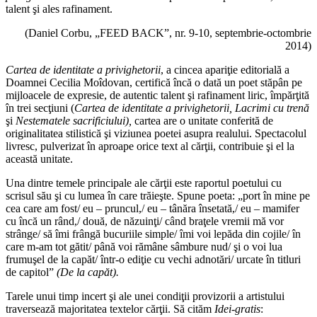
talent şi ales rafinament.
(Daniel Corbu, „FEED BACK”, nr. 9-10, septembrie-octombrie
2014)
Cartea de identitate a privighetorii
, a cincea apariţie editorială a
Doamnei Cecilia Moîdovan, certifică încă o dată un poet stăpân pe
mijloacele de expresie, de autentic talent şi rafinament liric, împărţită
în trei secţiuni (
Cartea de identitate a privighetorii, Lacrimi cu trenă
şi
Nestematele
sacrificiului),
cartea are o unitate conferită de
originalitatea stilistică şi viziunea poetei asupra realului. Spectacolul
livresc, pulverizat în aproape orice text al cărţii, contribuie şi el la
această unitate.
Una dintre temele principale ale cărţii este raportul poetului cu
scrisul său şi cu lumea în care trăieşte. Spune poeta: „port în mine pe
cea care am fost/ eu – pruncul,/ eu – tânăra însetată,/ eu – mamifer
cu încă un rând,/ două, de năzuinţi/ când braţele vremii mă vor
strânge/ să îmi frângă bucuriile simple/ îmi voi lepăda din cojile/ în
care m-am tot gătit/ până voi rămâne sâmbure nud/ şi o voi lua
frumuşel de la capăt/ într-o ediţie cu vechi adnotări/ urcate în titluri
de capitol”
(De la capăt).
Tarele unui timp incert şi ale unei condiţii provizorii a artistului
traversează majoritatea textelor cărţii. Să cităm
Idei-gratis
: