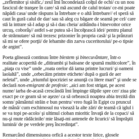
„zeflemitor şi sisific,/ zeul îmi încondeiază colţul de ochi/ cu un nou
fascicul de tranşee în care/ să mă ascund de calul troian/ ce-mi poate
năpădi casa/ unde răspuns la întrebare e o altă întrebare// el speră să
caut în gură calul de dar/ sau să aleg cu băgare de seamă pe cel/ care
stă la intrare să-l adap şi să-i dau cheia/ arătându-i binevoitor orice
urcuş, coborâş// astfel s-ar putea să-i încolţească idei/ pentru planul
de strămutare/ să mă trezesc prizonier în propria casă/ şi la prânzuri
să mi se ofere porţii/ de lehamite din zarva cuceritorului/ pe-o tipsie
de argint”.
Poeta glisează continuu între
blestem
şi
binecuvântare,
într-o
realitate acoperită de „ditirambi şi baloane de spumă multicolore”, în
„piaţa cu vise” unde „roata orelor dă iama printre lucruri/ şi oameni
laolaltă”, unde „orbecăim printre etichete/ după o gură de aer
neletal”, unde „triumful ipocriziei se anunţă cu litere mari” şi unde se
declară
non-emigrant de profesie
: „aici am fost strigat, pe acest
nume/ iarba de-acasă crescândă îmi împinge tălpile spre cer/ ziua ştie
exact pe ce geam să se aşeze/ ca să orbească noaptea abia trezită din
somn/ pământul străin e bun pentru/ vreo fugă în Egipt cu pruncul
de mână/ cum eschimosul nu visează la alte zări/ de teamă că iglul i
se va topi pe-acolo/ şi ultimul cioban mioritic învaţă de la copaci/ să
nu-şi mute rădăcinile/ mie lăsaţi-mi antenele de licurici/ să împrăştii
lumină/ de pe verdele preş încredinţat”.
Remarcând dimensiunea orfică a acestor texte lirice, glosele