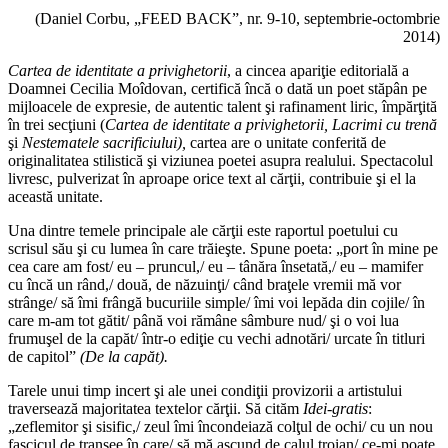
(Daniel Corbu, „FEED BACK”, nr. 9-10, septembrie-octombrie
2014)
Cartea de identitate a privighetorii
, a cincea apariţie editorială a
Doamnei Cecilia Moîdovan, certifică încă o dată un poet stăpân pe
mijloacele de expresie, de autentic talent şi rafinament liric, împărţită
în trei secţiuni (
Cartea de identitate a privighetorii, Lacrimi cu trenă
şi
Nestematele
sacrificiului),
cartea are o unitate conferită de
originalitatea stilistică şi viziunea poetei asupra realului. Spectacolul
livresc, pulverizat în aproape orice text al cărţii, contribuie şi el la
această unitate.
Una dintre temele principale ale cărţii este raportul poetului cu
scrisul său şi cu lumea în care trăieşte. Spune poeta: „port în mine pe
cea care am fost/ eu – pruncul,/ eu – tânăra însetată,/ eu – mamifer
cu încă un rând,/ două, de năzuinţi/ când braţele vremii mă vor
strânge/ să îmi frângă bucuriile simple/ îmi voi lepăda din cojile/ în
care m-am tot gătit/ până voi rămâne sâmbure nud/ şi o voi lua
frumuşel de la capăt/ într-o ediţie cu vechi adnotări/ urcate în titluri
de capitol”
(De la capăt).
Tarele unui timp incert şi ale unei condiţii provizorii a artistului
traversează majoritatea textelor cărţii. Să cităm
Idei-gratis
:
„zeflemitor şi sisific,/ zeul îmi încondeiază colţul de ochi/ cu un nou
fascicul de tranşee în care/ să mă ascund de calul troian/ ce-mi poate