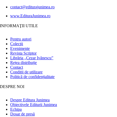
contact@editurajunimea.ro
www.EdituraJunimea.ro
INFORMAŢII UTILE
Pentru autori
Colecţii
Evenimente
Revista Scriptor
Librăria „Cezar Ivănescu”
Rețea distribuție
Contact
Condiţii de utilizare
Politică de confidențialitate
DESPRE NOI
Despre Editura Junimea
Obiectivele Editurii Junimea
Echipa
Dosar de presă