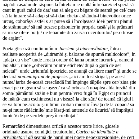
năpădi casa/ unde răspuns la întrebare e o altă întrebare// el speră să
caut în gură calul de dar/ sau să aleg cu băgare de seamă pe cel/ care
stă la intrare să-l adap şi să-i dau cheia/ arătându-i binevoitor orice
urcuş, coborâş// astfel s-ar putea să-i încolţească idei/ pentru planul
de strămutare/ să mă trezesc prizonier în propria casă/ şi la prânzuri
să mi se ofere porţii/ de lehamite din zarva cuceritorului/ pe-o tipsie
de argint”.
Poeta glisează continuu între
blestem
şi
binecuvântare,
într-o
realitate acoperită de „ditirambi şi baloane de spumă multicolore”, în
„piaţa cu vise” unde „roata orelor dă iama printre lucruri/ şi oameni
laolaltă”, unde „orbecăim printre etichete/ după o gură de aer
neletal”, unde „triumful ipocriziei se anunţă cu litere mari” şi unde se
declară
non-emigrant de profesie
: „aici am fost strigat, pe acest
nume/ iarba de-acasă crescândă îmi împinge tălpile spre cer/ ziua ştie
exact pe ce geam să se aşeze/ ca să orbească noaptea abia trezită din
somn/ pământul străin e bun pentru/ vreo fugă în Egipt cu pruncul
de mână/ cum eschimosul nu visează la alte zări/ de teamă că iglul i
se va topi pe-acolo/ şi ultimul cioban mioritic învaţă de la copaci/ să
nu-şi mute rădăcinile/ mie lăsaţi-mi antenele de licurici/ să împrăştii
lumină/ de pe verdele preş încredinţat”.
Remarcând dimensiunea orfică a acestor texte lirice, glosele
originale asupra condiţiei creatorului,
Cartea de identitate a
privighetorii dă
seamă de harul unei poete neoexpresioniste, de cert