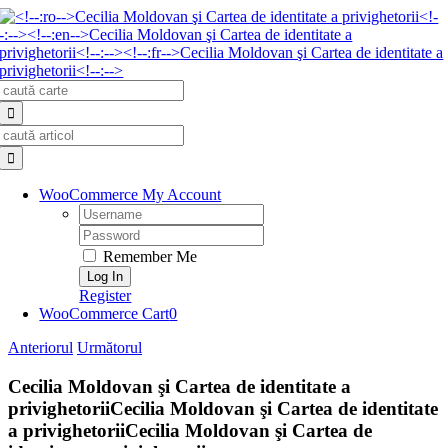
Skip
to
content
Search
for:
Search
for:
WooCommerce My Account
Username:
Password:
Remember Me
Register
WooCommerce Cart
0
Anteriorul
Următorul
Cecilia Moldovan şi Cartea de identitate a
privighetorii
Cecilia Moldovan şi Cartea de identitate
a privighetorii
Cecilia Moldovan şi Cartea de