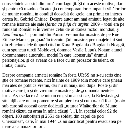
consecinţele acestei din urmă conflagraţii. Şi din aceste motive, dar
şi pentru că re-aduce în atenţia contemporanilor campania vînătorilor
de munte români, în condiţii deosebit de grele, am primit cu interes
cartea lui Gabriel Chiriac. Despre autor am mai amintit, legat de alte
romane istorice ale sale (
Iarna cu fulgi de argint
, 2009 – totul era pe
fundalul României în vremea celui de-al doilea război mondial; şi
Leul înaripat
– pornind din Parisul vremurilor noastre, de pe Rue
Ettiene Marcel, pogoară în trecutul ţării noastre; personajele lui sînt
din zbuciumatele timpuri cînd în Kara Bogdania / Bogdania Neagră,
cum spuneau turcii Moldovei, domnea Vasile Lupu). Notam atunci
documentarea autorului, modul în care „construia” drumul
personajelor, şi că aveam de a face cu un prozator de talent, cu
limbaj cursiv.
Despre campania armatei române în fosta URSS nu s-au scris cine
ştie ce romane recente, nici înainte de 1989 (din motive care ţineau
mai ales de politica vremii, dar nu numai), nici după. Poate şi din
motive care ţin şi de vremurile noastre şi de „comandamentele”
lor… Aşa se face că ne întoarcem, şi în acest caz, la Eclesiast: „şi
sînt alţii care nu au pomenire şi au pierit ca şi cum n-ar fi fost” (moto
sub care stă această carte dedicată „tuturor Vînătorilor de Munte
români căzuţi cu arma în mînă căzuţi […], în special celor 92 de
ofiţeri, 103 subofiţeri şi 2551 de soldaţi din capul de pod
Chersones”, care, în mai 1944 „s-au sacrificat pentru evacuarea pe
mare a camarazilor lor”.