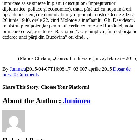
implicate să se situeze în planul discuţiilor / împrejurărilor
diplomatice, politice şi economice), tratat pînă azi cu neputinţă ori
lipsă de insistenţă de conducătorii şi diplomaţii noştri. Ori de zile ca
26 iunie 1940, orele 22, cînd Molotov a înmînat lui Gh. Davidescu,
ministrul plenipotenţiar pentru afacerile externe ale României, nota
prin care cerea „restituirea Basarabiei”, care implica „în mod organic
cedarea unei părţi din Bucovina” ori cînd…
(Marius Chelaru, „Convorbiri literare”, nr. 2, februarie 2015)
By
Junimea
|
2015-04-07T16:08:17+03:00
7 aprilie 2015
|
Dosar de
presă
|
0 Comments
Share This Story, Choose Your Platform!
Facebook
X
Bluesky
Reddit
LinkedIn
WhatsApp
Telegram
Tumblr
Xing
Email
Copy
About the Author:
Junimea
Link