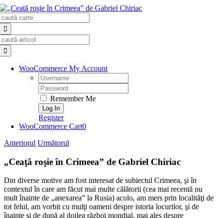
Skip
Search
to
for:
content
Search
for:
WooCommerce My Account
Username:
Password:
Remember Me
Register
WooCommerce Cart
0
Anteriorul
Următorul
„Ceaţă roşie în Crimeea” de Gabriel Chiriac
Din diverse motive am fost interesat de subiectul Crimeea, şi în
contextul în care am făcut mai multe călătorii (cea mai recentă nu
mult înainte de „anexarea” la Rusia) acolo, am mers prin localităţi de
tot felul, am vorbit cu mulţi oameni despre istoria locurilor, şi de
înainte şi de după al doilea război mondial, mai ales despre