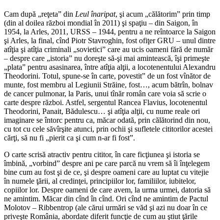
Cam după „reţeta” din
Leul înaripat
, şi acum „călătorim” prin timp
(din al doilea război mondial în 2011) şi spaţiu – din Saigon, în
1954, la Arles, 2011, URSS – 1944, pentru a ne reîntoarce la Saigon
şi Arles, la final, cînd Piotr Stavroghin, fost ofiţer GRU – unul dintre
atîţia şi atîţia criminali „sovietici” care au ucis oameni fără de număr
– despre care „istoria” nu doreşte să-şi mai amintească, îşi primeşte
„plata” pentru asasinarea, între atîţia alţii, a locotenentului Alexandru
Theodorini. Totul, spune-se în carte, povestit” de un fost vînător de
munte, fost membru al Legiunii Străine, fost…, acum bătrîn, bolnav
de cancer pulmonar, la Paris, unui tînăr român care voia să scrie o
carte despre război. Astfel, sergentul Rancea Flavius, locotenentul
Theodorini, Panait, Bădulescu… şi atîţia alţii, cu nume reale ori
imaginare se întorc pentru ca, măcar odată, prin călătorind din nou,
cu tot cu cele săvîrşite atunci, prin ochii şi sufletele cititorilor acestei
cărţi, să nu fi „pierit ca şi cum n-ar fi fost”.
O carte scrisă atractiv pentru cititor, în care ficţiunea şi istoria se
îmbină, „vorbind” despre ani pe care parcă nu vrem să îi înţelegem
bine cum au fost şi de ce, şi despre oameni care au luptat cu vitejie
în numele ţării, al credinţei, principiilor lor, familiilor, iubitelor,
copiilor lor. Despre oameni de care avem, la urma urmei, datoria să
ne amintim. Măcar din cînd în cînd. Ori cînd ne amintim de Pactul
Molotov – Ribbentrop (ale cărui urmări se văd şi azi nu doar în ce
priveşte România, abordate diferit funcţie de cum au ştiut ţările