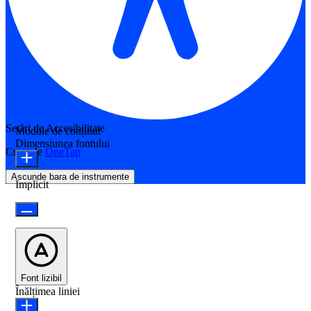
Setări de Accesibilitate
Module de conținut
Dimensiunea fontului
Creat de
OneTap
Ascunde bara de instrumente
Implicit
Font lizibil
Înălțimea liniei