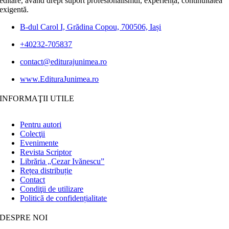
editare, având drept suport profesionalismul, experiența, continuitatea
exigentă.
B-dul Carol I, Grădina Copou, 700506, Iași
+40232-705837
contact@editurajunimea.ro
www.EdituraJunimea.ro
INFORMAŢII UTILE
Pentru autori
Colecţii
Evenimente
Revista Scriptor
Librăria „Cezar Ivănescu”
Rețea distribuție
Contact
Condiţii de utilizare
Politică de confidențialitate
DESPRE NOI