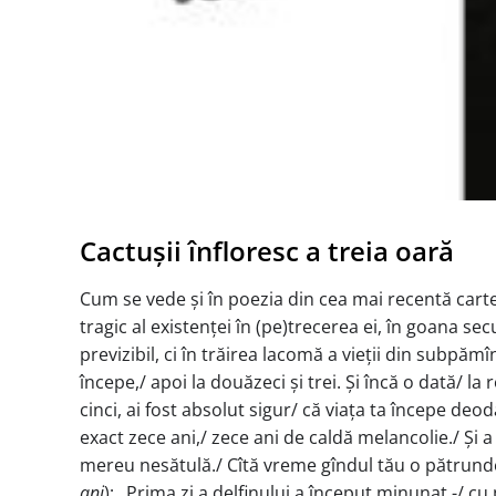
Cactușii înfloresc a treia oară
Cum se vede și în poezia din cea mai recentă cart
tragic al existenței în (pe)trecerea ei, în goana se
previzibil, ci în trăirea lacomă a vieții din subpăm
începe,/ apoi la douăzeci și trei. Și încă o dată/ la r
cinci, ai fost absolut sigur/ că viața ta începe deod
exact zece ani,/ zece ani de caldă melancolie./ Și a b
mereu nesătulă./ Cîtă vreme gîndul tău o pătrunde,
ani
); „Prima zi a delfinului a început minunat -/ cu