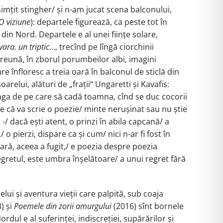
imțit stingher/ și n-am jucat scena balconului,
O viziune
): departele figurează, ca peste tot în
din Nord. Departele e al unei ființe solare,
ara. un triptic
…, trecînd pe lîngă ciorchinii
mpreună, în zborul porumbeilor albi, imagini
e înfloresc a treia oară în balconul de sticlă din
oarelui, alături de „frații“ Ungaretti și Kavafis:
eanga de pe care să cadă toamna, cînd se duc cocorii
e că va scrie o poezie/ minte nerușinat sau nu știe
 dacă ești atent, o prinzi în abila capcană/ a
 o pierzi, dispare ca și cum/ nici n-ar fi fost în
ară, aceea a fugit,/ e poezia despre poezia
regretul, este umbra înșelătoare/ a unui regret fără
lui și aventura vieții care palpită, sub coaja
) și
Poemele din zorii amurgului
(2016) sînt bornele
ordul e al suferinței, indiscreției, supărărilor și