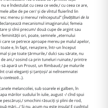
 nu e îndestulat cu ceea ce vede,/ cu ceea ce are,
le albe de pe cer/ și de vîntul fluierînd lin
măresc mereu și mereu/ reînceputul” (
Învățături de la
care declanșează mecanismul imaginarului; femeia
etare și sînii precum/ două cupe de argint sau
feminității ori, poate, semnele „eternului
ozii care se petrece aproape mereu pe malul apelor,
toate e, în fapt, renaștere, într-un început
mal și pe toate țărmurile,/ dulci sau sărate, nu
 ani,/ sosind ca prin tuneluri ruinate,/ printre
ate să apară un Proust, un Rimbaud,/ pe malurile
t craii eleganți și țanțoși/ ai neînsemnatei
u contează
…).
pcanele melancoliei, sub soarele ei galben, în
pa mărilor sudului în iulie, august -/ cînd spui
e pescăruși,/ smochini răsuciți și plini de rod,
e două mări…/ Și nu, acum nu este insula! E cuvîntul