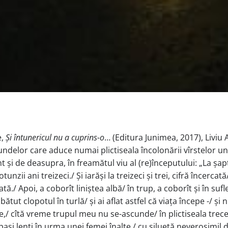
e,
Și întunericul nu a cuprins-o
… (Editura Junimea, 2017), Liviu
cundelor care aduce numai plictiseala încolonării vîrstelor un
înt și de deasupra, în freamătul viu al (re)începutului: „La șa
otunzii ani treizeci./ Și iarăși la treizeci și trei, cifră încerca
ată./ Apoi, a coborît liniștea albă/ în trup, a coborît și în suf
ătut clopotul în turlă/ și ai aflat astfel că viața începe -/ și n
/ cîtă vreme trupul meu nu se-ascunde/ în plictiseala trecer
 pași lenți în urma unei femei înalte,/ cu siluetă neverosimil