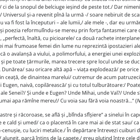
 ci de la snopul de belciuge ieșind de peste tot./ Dar nimeni
Universul și-a revenit pînă la urmă -/ soare nebiruit de scame
nu va fi fost la începuturi – ale lumii,/ ale mele -, dar eu ur
 ființa și poezia reformulîndu-se mereu prin forța fantasmei 
, „perfectă, înaltă, cu picioarele/ ca două rachete interplan
i mai frumoase femei din lume nu reprezintă ipostazieri ale 
acă o avalanșă a viului, a polimorfului, a energiei unei expl
 și pe toate țărmurile, marea trecere spre locul unde se duc 
 Dunărea/ sau oricare altă apă – viața explodează/ pe orice 
n ceață, de dinaintea marelui/ cutremur de acum patruzeci de
lui Eugen, naivă, copilărească/ și cu totul tulburătoare:/ Po
 ale Senei?/ Și unde e Eugen? Unde Mihai, unde Val?/ Unde sîn
 numai apa rămîne mereu!/ Cu voia sau fără voia noastră…“ (
N
tre și răcoroase, se află și „blînda sfîșiere“ a sinelui în ca
e cald și umed/ ca o placentă în care mai ai de stat sau/ ca a
-cenușie, cu luciri metalice./ În depărtare întrevezi cuiburi d
a/ alungit, parcă întins de la capete,/ greu plutind între cel