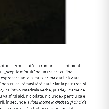
 Antonesei nu caută, ca romanticii, sentimentul
ui „sceptic mîntuit” pe un traiect cu final
ptesprezece ani ai simțit/ prima oară că viața
tă/ pentru cei rămași fără pată./ Iar la patruzeci și
let,/ ca într-o catedrală veche, pustie,/ vreme de
u va sfîrși aici, niciodată, niciunde,/ pentru că e
ii, în secunde“ (
Viața începe la cincizeci și cinci de
 de frumoasă…/ Nu trebuia să-i privesc fața!