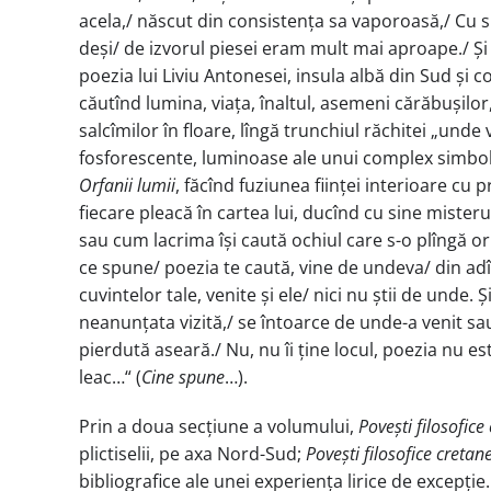
acela,/ născut din consistența sa vaporoasă,/ Cu s
deși/ de izvorul piesei eram mult mai aproape./ Și t
poezia lui Liviu Antonesei, insula albă din Sud și 
căutînd lumina, viața, înaltul, asemeni cărăbușilor,
salcîmilor în floare, lîngă trunchiul răchitei „unde
fosforescente, luminoase ale unui complex simbolic 
Orfanii lumii
, făcînd fuziunea ființei interioare cu pr
fiecare pleacă în cartea lui, ducînd cu sine mister
sau cum lacrima își caută ochiul care s-o plîngă o
ce spune/ poezia te caută, vine de undeva/ din adî
cuvintelor tale, venite și ele/ nici nu știi de unde. 
neanunțata vizită,/ se întoarce de unde-a venit sa
pierdută aseară./ Nu, nu îi ține locul, poezia nu e
leac…“ (
Cine spune
…).
Prin a doua secțiune a volumului,
Povești filosofic
plictiselii, pe axa Nord-Sud;
Povești filosofice cretane
bibliografice ale unei experiența lirice de excepție.