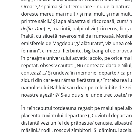
Oroare,/ spaimă și cutremurare – nu de la natură,/
dorește mereu mai mult,/ și mai mult, și mai mult./ 
printre sălcii./ Și apa albastră și răcoroasă, cum/ 
delfin. Duo
). E, mai întîi, palpitul vieții în eros,
înaltă, cu siluetă neverosimil de frumoasă, Monika
emisferele de Magdeburg/ alăturate“, viziunea cele
feminin“, ci miezul fierbinte, big-bang-ul ce provo
în preajma universului acvatic: acolo, pe orice mal
repetat, obsesiv căutat: „Nu contează dacă e Nilul,
contează…/ Și undeva în memorie, departe,/ ca pri
ziduri din care-au rămas fierăstraie,/ întrebarea 
nămolosului Bahlui/ sau doar pe cele iubite de zei
noastre așezări?/ S-au dus și ei unde trec toate/
În reînceputul totdeauna regăsit pe malul apei albas
placenta cuvîntului depărtare („Cuvîntul depărtare 
distanță vezi un fel de prăpastie/ cenușie, albastră
măslini,/ rodii, roșcovi zîmbitori. Și pămîntul acel