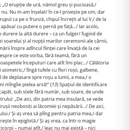
a; „O erupție de ură, nămol greu și pucioasă,/
 nu. Nu m-am înșelat/ în ce-l privește pe om, dar
pul ca pe o frunză, chipul încrețit al lui V,/ de la
-ar apăsa/ cu putere o pernă pe față…/ Iar acolo,
 o durere la altă durere – ca un fulger/ fugind de
 soarelui și al nopții marilor ceremonii ale cărnii,
ării înspre adîncul ființei care învață de la cei
 despre ce este vorba, fără teamă, fără un
roaspetele începuturi care atît îmi plac…/ Călătoria
asimetric,/ lîngă tufele cu flori roșii, galbene,
el de deplasare spre roșu a lumii, a mea,/ o
mi mîngîie pielea arsă!“ (
13
) Spațiul de identificare
de capăt, sub stele fără număr, sub soare, de unde
ntrului: „De aici, din patria mea insulară, se vede
rușii neobosiți ai lăcomiei și nepăsării…/ De aici,
ului./ Și aș vrea să plîng pentru patria mea,/ dar
rește în epiglotă./ Și aș vrea, ca într-o magie
ticorpi – numai atît,/ leac nu mai există – nici