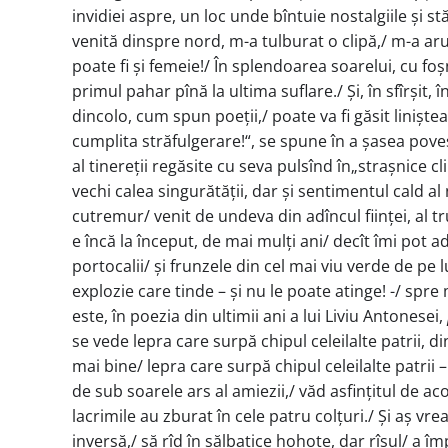
invidiei aspre, un loc unde bîntuie nostalgiile și s
venită dinspre nord, m-a tulburat o clipă,/ m-a ar
poate fi și femeie!/ În splendoarea soarelui, cu foșn
primul pahar pînă la ultima suflare./ Și, în sfîrșit
dincolo, cum spun poeții,/ poate va fi găsit liniștea
cumplita străfulgerare!“, se spune în a șasea poves
al tinereții regăsite cu seva pulsînd în„strașnice cl
vechi calea singurătății, dar și sentimentul cald al
cutremur/ venit de undeva din adîncul ființei, al t
e încă la început, de mai mulți ani/ decît îmi pot ad
portocalii/ și frunzele din cel mai viu verde de pe 
explozie care tinde – și nu le poate atinge! -/ spre 
este, în poezia din ultimii ani a lui Liviu Antonesei,
se vede lepra care surpă chipul celeilalte patrii, di
mai bine/ lepra care surpă chipul celeilalte patrii 
de sub soarele ars al amiezii,/ văd asfințitul de ac
lacrimile au zburat în cele patru colțuri./ Și aș vre
inversă,/ să rîd în sălbatice hohote, dar rîsul/ a îm