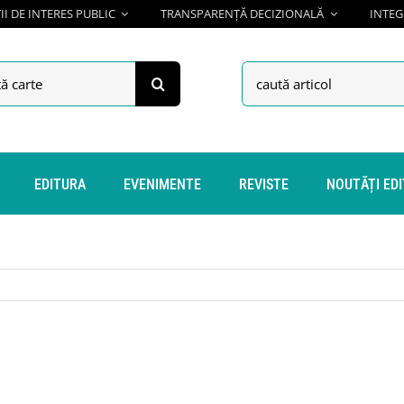
I DE INTERES PUBLIC
TRANSPARENȚĂ DECIZIONALĂ
INTEG
h
Search
for:
EDITURA
EVENIMENTE
REVISTE
NOUTĂȚI ED