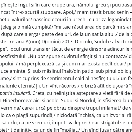
tăpînește frigul și în care erupe ura, nămolul greu și pucioas
uncat într-o scurtă stupoare. Apoi,/ mam trezit brusc senin –
etul valurilor/ născînd ecouri în urechi, cu briza legănînd/ tru
, înțeleg și o milă cumplită/ îmi taie răsuflarea de parcă mi s
 după care alerga/ peste dealuri, de la un sat la altul,/ de la
te cretană A(nno) D(omini) 2017. Dincolo, Sudul e al victoriei
ipe“, locul unui transfer tăcut de energie dinspre adîncurile m
 nesfîrșitului: „Nu pot spune cuvîntul sfîrșit și nu contează/
rupului -/ mă perplexează ca și cum n-ar exista decît doar/ p
uce aminte. Și sub măslinul înalt/din patio, sub pinul oblic și 
lume,/ sînt cuprins de sentimentul cald al nesfîrșitului,/ un f
malurile eternității. Un vînt răcoros,/ o briză atît de ușoară î
patria insulară
. Creta, cu neliniștita așteptare a vieții fără 
n Hiperboreea: aici și acolo, Sudul și Nordul, în sfîșierea lău
– vermina/ care-i urcă pe obraz dinspre trupul inflamat/ de vi
olo ca o plagă supurîndă,/ niciodată închisă, ca un izvor al ră
a să urlu, ca pe vremuri, împotriva leprei,/ dar strigătul se op
pietrit definitiv, ca un delfin împăiat./ Un gînd fugar către an