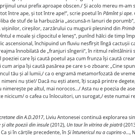
prijinul unui prefix aproape obscen./ Și acolo mereu m-am s
ot între ape, și tot între ape!”, scrie poetul în
Pămînt și ape. 
coliba de stuf de la harbuzăria „ascunsă-n lanuri de porumb“, 
 vișinilor, cireșilor, zarzărului cu mugurii plesnind din
Primăv
 vîntul e moale și clipocitul e leneș“, punînd hălci de timp î
ascensional, închipuind un fluviu nesfîrșit lîngă cactușii car
eajma înnobilată de „franjuri sîngerii“, în ritmul reîntâlnirii s
ul poeziei care își caută poetul așa cum frunza își caută cr
ri cum aripa își caută pasărea pe care s-o zboare: „Cine spun
ncul tău și al lumii,/ ca o engramă metamorfozată de vreme -/
Și nimeni nu știe!/ Dacă nu ești atent, îți scapă printre degete,/
u nimerește pe altul, mai norocos…/ Asta nu e poezia de ase
ste nicicum/ o cafea cu înlocuitori, un surogat,/ este numai 
e cretane din A.D.2017
, Liviu Antonesei continuă explorarea sine
 și alte poezii din insule
(2012),
Un taur în vitrina de piatră
(2013
 Ca și în cărțile precedente, în
Și întunericul nu a cuprins-o
…, N