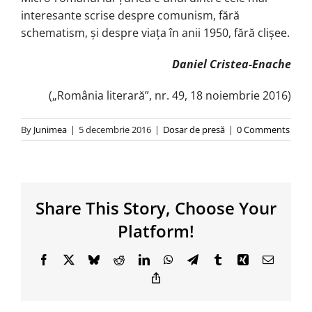
interesante scrise despre comunism, fără
schematism, şi despre viaţa în anii 1950, fără clişee.
Daniel Cristea-Enache
(„România literară”, nr. 49, 18 noiembrie 2016)
By
Junimea
|
5 decembrie 2016
|
Dosar de presă
|
0 Comments
Share This Story, Choose Your
Platform!
Facebook
X
Bluesky
Reddit
LinkedIn
WhatsApp
Telegram
Tumblr
Xing
Email
Copy
Link