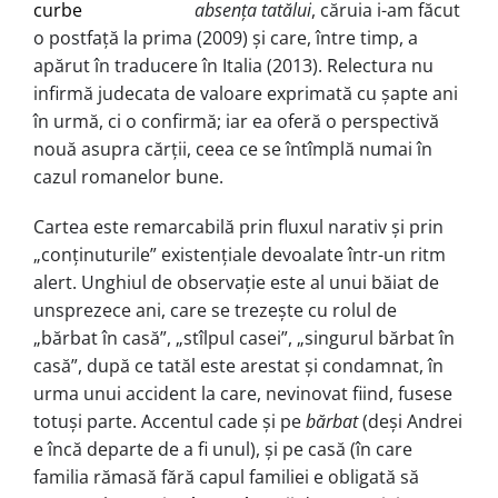
absenţa tatălui
, căruia i-am făcut
o postfaţă la prima (2009) şi care, între timp, a
apărut în traducere în Italia (2013). Relectura nu
infirmă judecata de valoare exprimată cu şapte ani
în urmă, ci o confirmă; iar ea oferă o perspectivă
nouă asupra cărţii, ceea ce se întîmplă numai în
cazul romanelor bune.
Cartea este remarcabilă prin fluxul narativ şi prin
„conţinuturile” existenţiale devoalate într-un ritm
alert. Unghiul de observaţie este al unui băiat de
unsprezece ani, care se trezeşte cu rolul de
„bărbat în casă”, „stîlpul casei”, „singurul bărbat în
casă”, după ce tatăl este arestat şi condamnat, în
urma unui accident la care, nevinovat fiind, fusese
totuşi parte. Accentul cade şi pe
bărbat
(deşi Andrei
e încă departe de a fi unul), şi pe casă (în care
familia rămasă fără capul familiei e obligată să