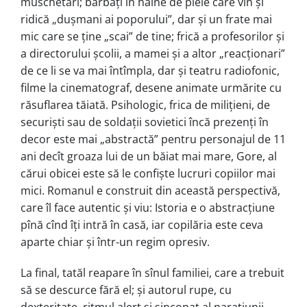
muschetari; bărbaţi în haine de piele care vin şi
ridică „duşmani ai poporului”, dar şi un frate mai
mic care se ţine „scai” de tine; frică a profesorilor şi
a directorului şcolii, a mamei şi a altor „reacţionari”
de ce li se va mai întîmpla, dar şi teatru radiofonic,
filme la cinematograf, desene animate urmărite cu
răsuflarea tăiată. Psihologic, frica de miliţieni, de
securişti sau de soldaţii sovietici încă prezenţi în
decor este mai „abstractă” pentru personajul de 11
ani decît groaza lui de un băiat mai mare, Gore, al
cărui obicei este să le confişte lucruri copiilor mai
mici. Romanul e construit din această perspectivă,
care îl face autentic şi viu: Istoria e o abstracţiune
pînă cînd îţi intră în casă, iar copilăria este ceva
aparte chiar şi într-un regim opresiv.
La final, tatăl reapare în sînul familiei, care a trebuit
să se descurce fără el; şi autorul rupe, cu