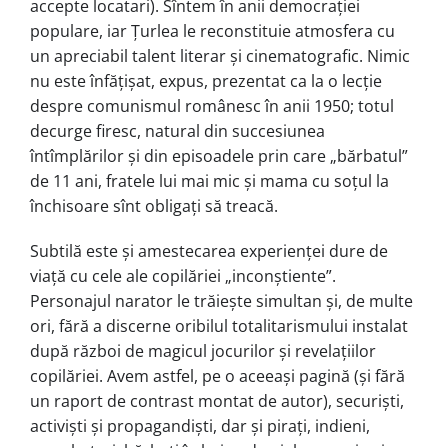
accepte locatari). Sîntem în anii democraţiei
populare, iar Ţurlea le reconstituie atmosfera cu
un apreciabil talent literar şi cinematografic. Nimic
nu este înfăţişat, expus, prezentat ca la o lecţie
despre comunismul românesc în anii 1950; totul
decurge firesc, natural din succesiunea
întîmplărilor şi din episoadele prin care „bărbatul”
de 11 ani, fratele lui mai mic şi mama cu soţul la
închisoare sînt obligaţi să treacă.
Subtilă este şi amestecarea experienţei dure de
viaţă cu cele ale copilăriei „inconştiente”.
Personajul narator le trăieşte simultan şi, de multe
ori, fără a discerne oribilul totalitarismului instalat
după război de magicul jocurilor şi revelaţiilor
copilăriei. Avem astfel, pe o aceeaşi pagină (şi fără
un raport de contrast montat de autor), securişti,
activişti şi propagandişti, dar şi piraţi, indieni,