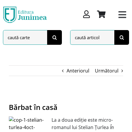
Skip
to
content
Search
Search
for:
for:
Anteriorul
Următorul
View
Larger
Bărbat în casă
Image
La a doua ediţie este micro-
romanul lui Stelian Ţurlea
În