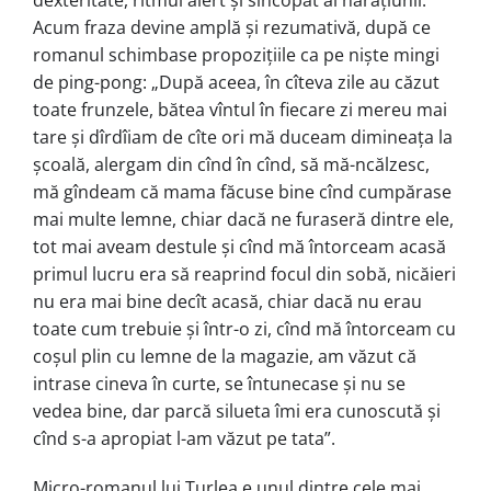
dexteritate, ritmul alert şi sincopat al naraţiunii.
Acum fraza devine amplă şi rezumativă, după ce
romanul schimbase propoziţiile ca pe nişte mingi
de ping-pong: „După aceea, în cîteva zile au căzut
toate frunzele, bătea vîntul în fiecare zi mereu mai
tare şi dîrdîiam de cîte ori mă duceam dimineaţa la
şcoală, alergam din cînd în cînd, să mă-ncălzesc,
mă gîndeam că mama făcuse bine cînd cumpărase
mai multe lemne, chiar dacă ne furaseră dintre ele,
tot mai aveam destule şi cînd mă întorceam acasă
primul lucru era să reaprind focul din sobă, nicăieri
nu era mai bine decît acasă, chiar dacă nu erau
toate cum trebuie şi într-o zi, cînd mă întorceam cu
coşul plin cu lemne de la magazie, am văzut că
intrase cineva în curte, se întunecase şi nu se
vedea bine, dar parcă silueta îmi era cunoscută şi
cînd s-a apropiat l-am văzut pe tata”.
Micro-romanul lui Ţurlea e unul dintre cele mai