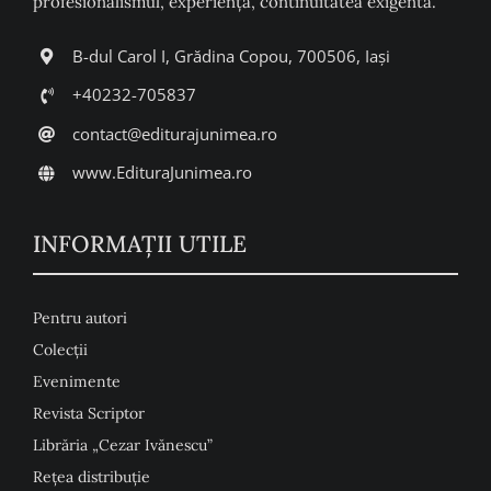
profesionalismul, experiența, continuitatea exigentă.
B-dul Carol I, Grădina Copou, 700506, Iași
+40232-705837
contact@editurajunimea.ro
www.EdituraJunimea.ro
INFORMAŢII UTILE
Pentru autori
Colecţii
Evenimente
Revista Scriptor
Librăria „Cezar Ivănescu”
Rețea distribuție