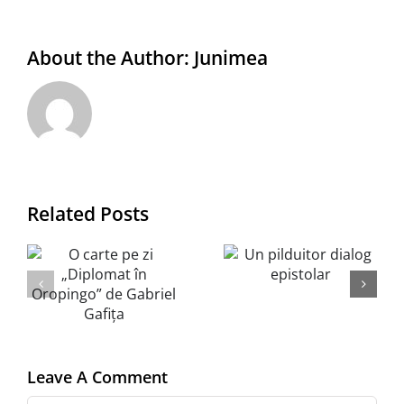
About the Author:
Junimea
e
Related Posts
Un
Un pumn
pilduitor
de cuie și
t
dialog
de restul
epistolar
cărți
”
l
Leave A Comment