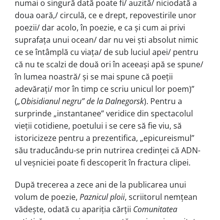
numai o singură dată poate fi/ auzită/ niciodată a
doua oară,/ circulă, ce e drept, repovestirile unor
poezii/ dar acolo, în poezie, e ca și cum ai privi
suprafața unui ocean/ dar nu vei ști absolut nimic
ce se întâmplă cu viața/ de sub luciul apei/ pentru
că nu te scalzi de două ori în aceeași apă se spune/
în lumea noastră/ și se mai spune că poeții
adevărați/ mor în timp ce scriu unicul lor poem)”
(
„Obisidianul negru” de la Dalnegorsk
). Pentru a
surprinde „instantanee” veridice din spectacolul
vieții cotidiene, poetului i se cere să fie viu, să
istoricizeze pentru a prezentifica, „epicureismul”
său traducându-se prin nutrirea credinței că ADN-
ul veșniciei poate fi descoperit în fractura clipei.
După trecerea a zece ani de la publicarea unui
volum de poezie,
Paznicul ploii
, scriitorul nemțean
vădește, odată cu apariția cărții
Comunitatea