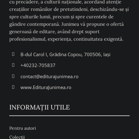
cu precădere, a culturii naţionale, acordând atenţie
creaţiilor românilor de pretutindeni, deschizându-se şi
spre culturile lumii, precum şi spre curentele de
gândire contemporană. Junimea vă propune o ofertă
generoasă de editare, având drept suport
profesionalismul, experiența, continuitatea exigentă.
B-dul Carol I, Grădina Copou, 700506, Iași
+40232-705837
contact@editurajunimea.ro
www.EdituraJunimea.ro
INFORMAŢII UTILE
Pentru autori
Colecţii