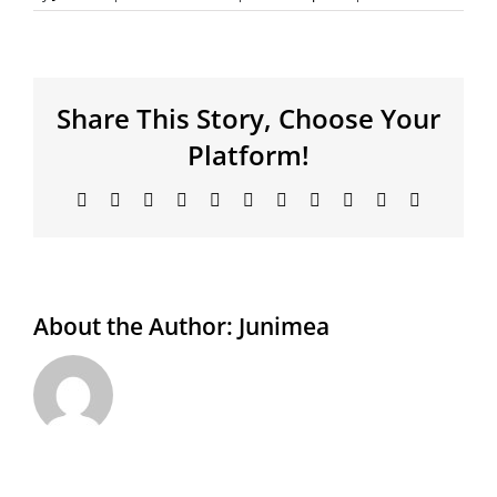
Share This Story, Choose Your
Platform!
Facebook
X
Bluesky
Reddit
LinkedIn
WhatsApp
Telegram
Tumblr
Xing
Email
Copy
Link
About the Author:
Junimea