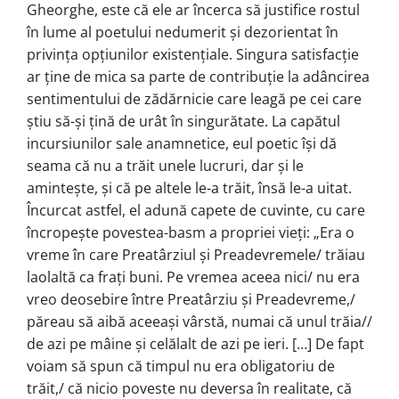
Gheorghe, este că ele ar încerca să justifice rostul
în lume al poetului nedumerit și dezorientat în
privința opțiunilor existențiale. Singura satisfacție
ar ține de mica sa parte de contribuție la adâncirea
sentimentului de zădărnicie care leagă pe cei care
știu să-și țină de urât în singurătate. La capătul
incursiunilor sale anamnetice, eul poetic își dă
seama că nu a trăit unele lucruri, dar și le
amintește, și că pe altele le-a trăit, însă le-a uitat.
Încurcat astfel, el adună capete de cuvinte, cu care
încropește povestea-basm a propriei vieți: „Era o
vreme în care Preatârziul și Preadevremele/ trăiau
laolaltă ca frați buni. Pe vremea aceea nici/ nu era
vreo deosebire între Preatârziu și Preadevreme,/
păreau să aibă aceeași vârstă, numai că unul trăia//
de azi pe mâine și celălalt de azi pe ieri. […] De fapt
voiam să spun că timpul nu era obligatoriu de
trăit,/ că nicio poveste nu deversa în realitate, că