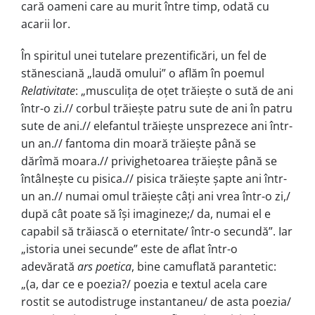
cară oameni care au murit între timp, odată cu
acarii lor.
În spiritul unei tutelare prezentificări, un fel de
stănesciană „laudă omului” o aflăm în poemul
Relativitate
: „musculița de oțet trăiește o sută de ani
într-o zi.// corbul trăiește patru sute de ani în patru
sute de ani.// elefantul trăiește unsprezece ani într-
un an.// fantoma din moară trăiește până se
dărîmă moara.// privighetoarea trăiește până se
întâlnește cu pisica.// pisica trăiește șapte ani într-
un an.// numai omul trăiește câți ani vrea într-o zi,/
după cât poate să își imagineze;/ da, numai el e
capabil să trăiască o eternitate/ într-o secundă”. Iar
„istoria unei secunde” este de aflat într-o
adevărată
ars poetica
, bine camuflată parantetic:
„(a, dar ce e poezia?/ poezia e textul acela care
rostit se autodistruge instantaneu/ de asta poezia/