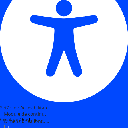
Setări de Accesibilitate
Module de conținut
Creat de
OneTap
Dimensiunea fontului