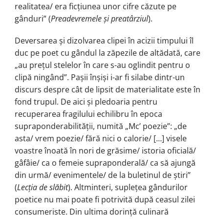
realitatea/ era ficțiunea unor cifre căzute pe
gânduri” (
Preadevremele
ș
i preatârziul
).
Deversarea și dizolvarea clipei în acizii timpului îl
duc pe poet cu gândul la zăpezile de altădată, care
„au prețul stelelor în care s-au oglindit pentru o
clipă ningând”. Pașii înșiși i-ar fi silabe dintr-un
discurs despre cât de lipsit de materialitate este în
fond trupul. De aici și pledoaria pentru
recuperarea fragilului echilibru în epoca
supraponderabilității, numită „Mc’ poezie”: „de
asta/ vrem poezie/ fără nici o calorie/ […] visele
voastre înoată în nori de grăsime/ istoria oficială/
gâfâie/ ca o femeie supraponderală/ ca să ajungă
din urmă/ evenimentele/ de la buletinul de știri”
(
Lec
ț
ia de slăbit
). Altminteri, suplețea gândurilor
poetice nu mai poate fi potrivită după ceasul zilei
consumeriste. Din ultima dorință culinară