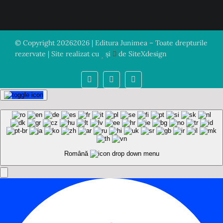
© Copyright
20262026 | Editura Junimea – Toate drepturile
rezervate | Site realizat cu
și
de
SiteXdesign
Română