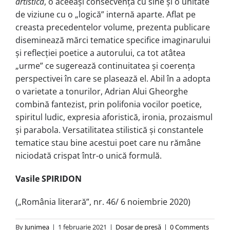
artistică
, o aceeași consecvență cu sine și o unitate
de viziune cu o „logică” internă aparte. Aflat pe
creasta precedentelor volume, prezenta publicare
diseminează mărci tematice specifice imaginarului
și reflecției poetice a autorului, ca tot atâtea
„urme” ce sugerează continuitatea și coerența
perspectivei în care se plasează el. Abil în a adopta
o varietate a tonurilor, Adrian Alui Gheorghe
combină fantezist, prin polifonia vocilor poetice,
spiritul ludic, expresia aforistică, ironia, prozaismul
și parabola. Versatilitatea stilistică și constantele
tematice stau bine acestui poet care nu rămâne
niciodată crispat într-o unică formulă.
Vasile SPIRIDON
(„România literară”, nr. 46/ 6 noiembrie 2020)
By
Junimea
|
1 februarie 2021
|
Dosar de presă
|
0 Comments