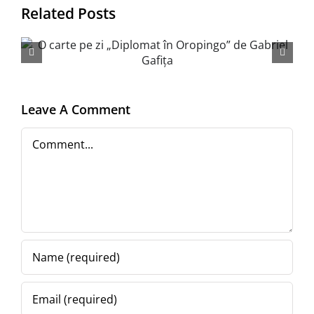
Related Posts
Un pild
dialog ep
Leave A Comment
Comment