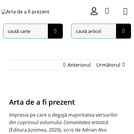
Skip
to
content
Search
Search
for:
for:
Anteriorul
Următorul
View
Larger
Arta de a fi prezent
Image
Impresia pe care o degajă majoritatea versurilor
din cuprinsul volumului
Comunitatea artistică
(Editura Junimea, 2020), scris de Adrian Alui