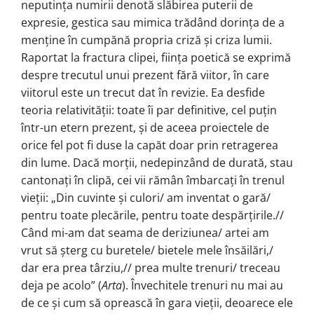
neputința numirii denotă slăbirea puterii de
expresie, gestica sau mimica trădând dorința de a
menține în cumpănă propria criză și criza lumii.
Raportat la fractura clipei, ființa poetică se exprimă
despre trecutul unui prezent fără viitor, în care
viitorul este un trecut dat în revizie. Ea desfide
teoria relativității: toate îi par definitive, cel puțin
într-un etern prezent, și de aceea proiectele de
orice fel pot fi duse la capăt doar prin retragerea
din lume. Dacă morții, nedepinzând de durată, stau
cantonați în clipă, cei vii rămân îmbarcați în trenul
vieții: „Din cuvinte și culori/ am inventat o gară/
pentru toate plecările, pentru toate despărțirile.//
Când mi-am dat seama de deriziunea/ artei am
vrut să șterg cu buretele/ bietele mele însăilări,/
dar era prea târziu,// prea multe trenuri/ treceau
deja pe acolo” (
Arta
). Învechitele trenuri nu mai au
de ce și cum să oprească în gara vieții, deoarece ele