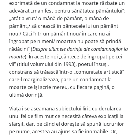
exprimată de un condamnat la moarte răzbate un
adevărat „manifest pentru sănătatea pământului”:
„atât a vrut/ o mână de pământ, o mână de
pământ,/ să crească în pântecele lui un pământ
nou./ Căci într-un pământ nou/ în care nu ai
îngropat pe nimeni/ moartea nu poate să prindă
rădăcini” (
Despre ultimele dorin
ț
e ale condamna
ț
ilor la
moarte
). În aceste noi „cântece de îngropat pe cei
vii” (titlul volumului din 1993), poetul însuși,
constrâns să trăiască într-o „comunitate artistică”
care-l marginalizează, pare un condamnat la
moarte ce își scrie mereu, cu fiecare pagină, o
ultimă dorință.
Viața i se aseamănă subiectului liric cu derularea
unui fel de film mut ce necesită câteva explicații la
sfârșit, dar, pe când el dorește să spună lucrurilor
pe nume, acestea au ajuns să fie inomabile. Or,