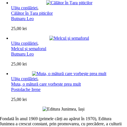
Ulița copilăriei
,
Călător în Ţara piticilor
Butnaru Leo
25,00
lei
Ulița copilăriei
,
Melcul şi semaforul
Butnaru Leo
25,00
lei
Ulița copilăriei
,
Muta, o mătură care vorbeşte prea mult
Postolache Irene
25,00
lei
Fondată în anul 1969 (primele cărți au apărut în 1970), Editura
Junimea a crescut constant, prin promovarea, cu precădere, a culturii