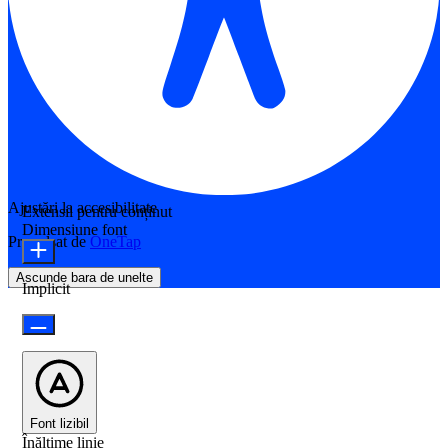
Ajustări la accesibilitate
Extensii pentru conținut
Dimensiune font
Propulsat de
OneTap
Ascunde bara de unelte
Implicit
Font lizibil
Înălțime linie