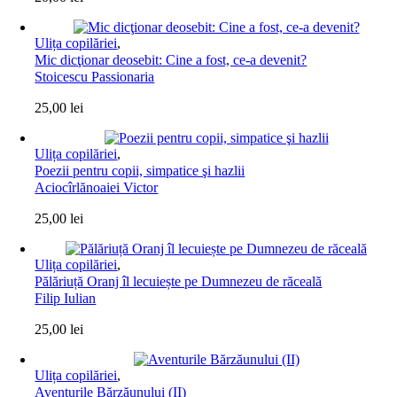
Ulița copilăriei
,
Mic dicţionar deosebit: Cine a fost, ce-a devenit?
Stoicescu Passionaria
25,00
lei
Ulița copilăriei
,
Poezii pentru copii, simpatice şi hazlii
Aciocîrlănoaiei Victor
25,00
lei
Ulița copilăriei
,
Pălăriuță Oranj îl lecuiește pe Dumnezeu de răceală
Filip Iulian
25,00
lei
Ulița copilăriei
,
Aventurile Bărzăunului (II)