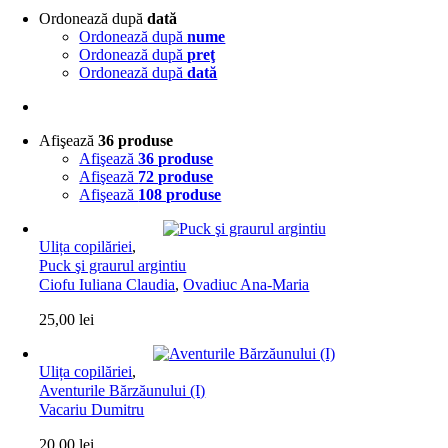
Ordonează după
dată
Ordonează după
nume
Ordonează după
preţ
Ordonează după
dată
Afişează
36 produse
Afişează
36 produse
Afişează
72 produse
Afişează
108 produse
Ulița copilăriei
,
Puck şi graurul argintiu
Ciofu Iuliana Claudia
,
Ovadiuc Ana-Maria
25,00
lei
Ulița copilăriei
,
Aventurile Bărzăunului (I)
Vacariu Dumitru
20,00
lei