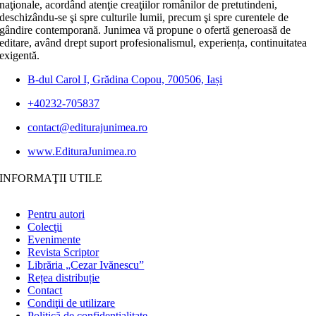
naţionale, acordând atenţie creaţiilor românilor de pretutindeni,
deschizându-se şi spre culturile lumii, precum şi spre curentele de
gândire contemporană. Junimea vă propune o ofertă generoasă de
editare, având drept suport profesionalismul, experiența, continuitatea
exigentă.
B-dul Carol I, Grădina Copou, 700506, Iași
+40232-705837
contact@editurajunimea.ro
www.EdituraJunimea.ro
INFORMAŢII UTILE
Pentru autori
Colecţii
Evenimente
Revista Scriptor
Librăria „Cezar Ivănescu”
Rețea distribuție
Contact
Condiţii de utilizare
Politică de confidențialitate