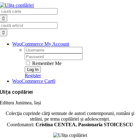
Skip
Search
to
for:
content
Search
for:
WooCommerce My Account
Username:
Password:
Remember Me
Register
WooCommerce Cart
0
Ulița copilăriei
Editura Junimea, Iași
Colecţia cuprinde cărţi semnate de autori contemporani, români şi
străini, pe tema copilăriei și adolescenţei.
Coordonatori:
Cristina CENTEA, Passionaria STOICESCU