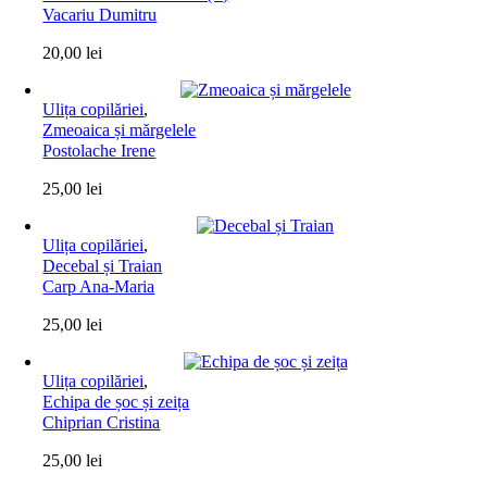
Vacariu Dumitru
20,00
lei
Ulița copilăriei
,
Zmeoaica și mărgelele
Postolache Irene
25,00
lei
Ulița copilăriei
,
Decebal și Traian
Carp Ana-Maria
25,00
lei
Ulița copilăriei
,
Echipa de șoc și zeița
Chiprian Cristina
25,00
lei