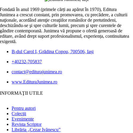
Fondată în anul 1969 (primele cărți au apărut în 1970), Editura
Junimea a crescut constant, prin promovarea, cu precădere, a culturii
naţionale, acordând atenţie creaţiilor românilor de pretutindeni,
deschizându-se şi spre culturile lumii, precum şi spre curentele de
gândire contemporană. Junimea vă propune o ofertă generoasă de
editare, având drept suport profesionalismul, experiența, continuitatea
exigentă.
B-dul Carol I, Grădina Copou, 700506, Iași
+40232-705837
contact@editurajunimea.ro
www.EdituraJunimea.ro
INFORMAŢII UTILE
Pentru autori
Colecţii
Evenimente
Revista Scriptor
Librăria „Cezar Ivănescu”