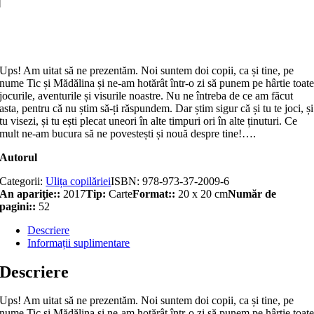
Traian
Adaugă în coș
Ups! Am uitat să ne prezentăm. Noi suntem doi copii, ca și tine, pe
nume Tic și Mădălina și ne-am hotărât într-o zi să punem pe hârtie toat
jocurile, aventurile și visurile noastre. Nu ne întreba de ce am făcut
asta, pentru că nu știm să-ți răspundem. Dar știm sigur că și tu te joci, și
tu visezi, și tu ești plecat uneori în alte timpuri ori în alte ținuturi. Ce
mult ne-am bucura să ne povestești și nouă despre tine!….
Autorul
Categorii:
Ulița copilăriei
ISBN:
978-973-37-2009-6
An apariţie::
2017
Tip:
Carte
Format::
20 x 20 cm
Număr de
pagini::
52
Descriere
Informații suplimentare
Descriere
Ups! Am uitat să ne prezentăm. Noi suntem doi copii, ca și tine, pe
nume Tic și Mădălina și ne-am hotărât într-o zi să punem pe hârtie toat