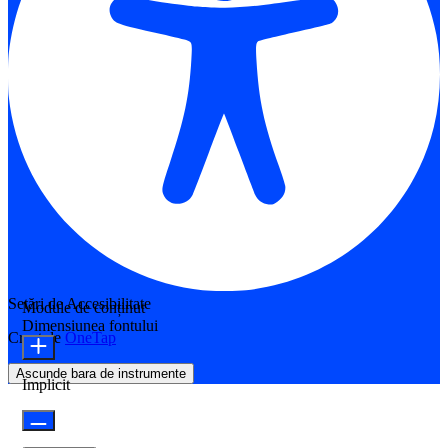
Setări de Accesibilitate
Module de conținut
Dimensiunea fontului
Creat de
OneTap
Ascunde bara de instrumente
Implicit