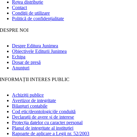
Rețea distribuție
Contact
Condiţii de utilizare
Politică de confidențialitate
DESPRE NOI
Despre Editura Junimea
Obiectivele Editurii Junimea
Echipa
Dosar de presă
Anunţuri
INFORMAȚII INTERES PUBLIC
Achiziții publice
Avertizor de integritate
Bilanțuri contabile
Cod etic/deontologic/de conduită
Declarații de avere și de interese
Protecția datelor cu caracter personal
Planul de integritate al instituției
Rapoarte de aplicare a Legii nr. 52/2003