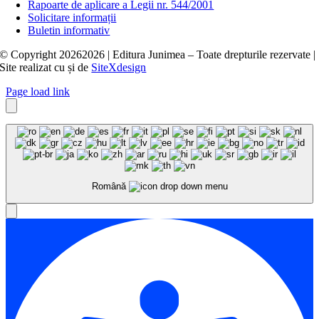
Rapoarte de aplicare a Legii nr. 544/2001
Solicitare informații
Buletin informativ
© Copyright
20262026 | Editura Junimea – Toate drepturile rezervate |
Site realizat cu
și
de
SiteXdesign
Page load link
Română