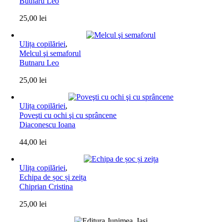
Butnaru Leo
25,00
lei
Ulița copilăriei
,
Melcul şi semaforul
Butnaru Leo
25,00
lei
Ulița copilăriei
,
Poveşti cu ochi şi cu sprâncene
Diaconescu Ioana
44,00
lei
Ulița copilăriei
,
Echipa de șoc și zeița
Chiprian Cristina
25,00
lei