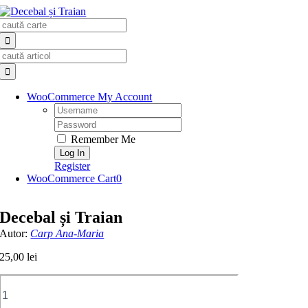
Skip
Search
to
for:
content
Search
for:
WooCommerce My Account
Username:
Password:
Remember Me
Register
WooCommerce Cart
0
Decebal și Traian
Autor:
Carp Ana-Maria
25,00
lei
Cantitate
Decebal
și