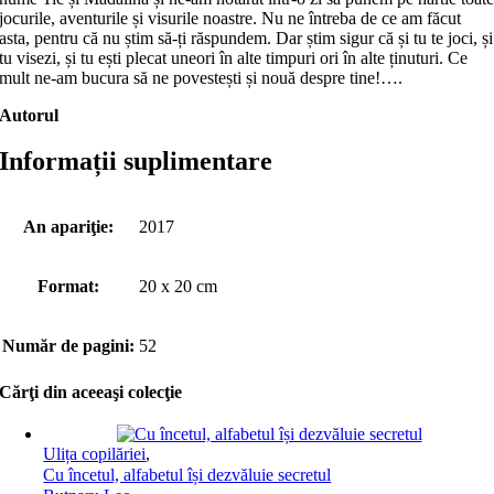
jocurile, aventurile și visurile noastre. Nu ne întreba de ce am făcut
asta, pentru că nu știm să-ți răspundem. Dar știm sigur că și tu te joci, și
tu visezi, și tu ești plecat uneori în alte timpuri ori în alte ținuturi. Ce
mult ne-am bucura să ne povestești și nouă despre tine!….
Autorul
Informații suplimentare
An apariţie:
2017
Format:
20 x 20 cm
Număr de pagini:
52
Cărţi din aceeaşi colecţie
Ulița copilăriei
,
Cu încetul, alfabetul își dezvăluie secretul