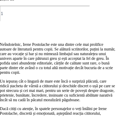
Cantitate
Un
iepuraș
cât
o
Adaugă în coș
lingură
de
mare
Neîndoielnic, Irene Postolache este una dintre cele mai prolifice
autoare de literatură pentru copii. Se alătură scriitorilor, puțini la număr,
care au vocație și har și nu mimează limbajul sau naturalețea unui
univers aparte în care pătrunzi greu și ești acceptat la fel de greu. În
pofida unei abundențe editoriale, cărțile de calitate sunt rare, o bună
parte dintre ele având o cu totul altă motivație decât bucuria de a scrie
pentru copii.
Un iepuraș cât o lingură de mare este încă o surpriză plăcută, care
ridică ștacheta de vârstă a cititorului și deschide discret o ușă pe care se
pot strecura și cei mai mari, pentru un serie de povești despre dragoste,
prietenie, bunătate, încredere, insinuate cu suficientă abilitate narativă
încât să nu cadă în păcatul moralizării păguboase.
Dacă citiți cu atenție, în spatele personajelor o veți întâlni pe Irene
Postolache, discretă și emoționată, așteptând reacția cititorului,