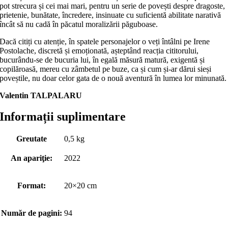
pot strecura și cei mai mari, pentru un serie de povești despre dragoste,
prietenie, bunătate, încredere, insinuate cu suficientă abilitate narativă
încât să nu cadă în păcatul moralizării păguboase.
Dacă citiți cu atenție, în spatele personajelor o veți întâlni pe Irene
Postolache, discretă și emoționată, așteptând reacția cititorului,
bucurându-se de bucuria lui, în egală măsură matură, exigentă și
copilăroasă, mereu cu zâmbetul pe buze, ca și cum și-ar dărui sieși
poveștile, nu doar celor gata de o nouă aventură în lumea lor minunată.
Valentin TALPALARU
Informații suplimentare
Greutate
0,5 kg
An apariţie:
2022
Format:
20×20 cm
Număr de pagini:
94