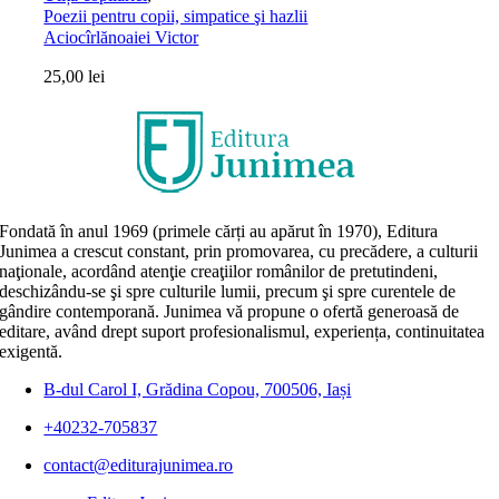
Poezii pentru copii, simpatice şi hazlii
Aciocîrlănoaiei Victor
25,00
lei
Fondată în anul 1969 (primele cărți au apărut în 1970), Editura
Junimea a crescut constant, prin promovarea, cu precădere, a culturii
naţionale, acordând atenţie creaţiilor românilor de pretutindeni,
deschizându-se şi spre culturile lumii, precum şi spre curentele de
gândire contemporană. Junimea vă propune o ofertă generoasă de
editare, având drept suport profesionalismul, experiența, continuitatea
exigentă.
B-dul Carol I, Grădina Copou, 700506, Iași
+40232-705837
contact@editurajunimea.ro