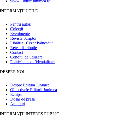
www.EdituraJunimea.ro
INFORMAŢII UTILE
Pentru autori
Colecţii
Evenimente
Revista Scriptor
Librăria „Cezar Ivănescu”
Rețea distribuție
Contact
Condiţii de utilizare
Politică de confidențialitate
DESPRE NOI
Despre Editura Junimea
Obiectivele Editurii Junimea
Echipa
Dosar de presă
Anunţuri
INFORMAȚII INTERES PUBLIC