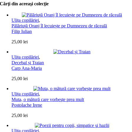
Cărţi din aceeaşi colecţie
Ulița copilăriei
,
Pălăriuță Oranj îl lecuiește pe Dumnezeu de răceală
Filip Iulian
25,00
lei
Ulița copilăriei
,
Decebal și Traian
Carp Ana-Maria
25,00
lei
Ulița copilăriei
,
Muta, o mătură care vorbeşte prea mult
Postolache Irene
25,00
lei
Ulița copilăriei
,