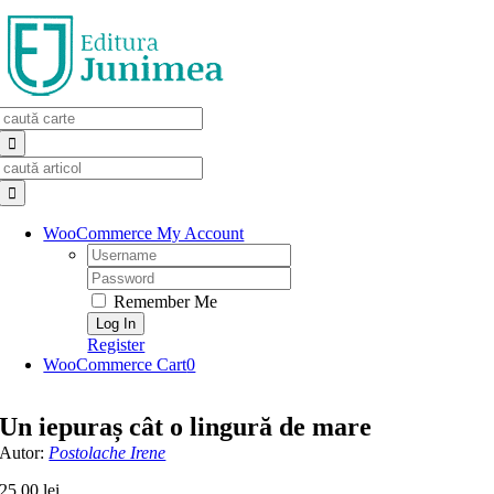
Skip
to
content
Search
for:
Search
for:
WooCommerce My Account
Username:
Password:
Remember Me
Register
WooCommerce Cart
0
Un iepuraș cât o lingură de mare
Autor:
Postolache Irene
25,00
lei