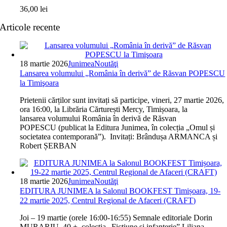
36,00
lei
Articole recente
18 martie 2026
Junimea
Noutăţi
Lansarea volumului „România în derivă” de Răsvan POPESCU
la Timişoara
Prietenii cărților sunt invitați să participe, vineri, 27 martie 2026,
ora 16:00, la Librăria Cărturești Mercy, Timișoara, la
lansarea volumului România în derivă de Răsvan
POPESCU (publicat la Editura Junimea, în colecția „Omul și
societatea contemporană”). Invitați: Brândușa ARMANCA și
Robert ȘERBAN
18 martie 2026
Junimea
Noutăţi
EDITURA JUNIMEA la Salonul BOOKFEST Timișoara, 19-
22 martie 2025, Centrul Regional de Afaceri (CRAFT)
Joi – 19 martie (orele 16:00-16:55) Semnale editoriale Dorin
MURARIU, 40 +, colecția „Ficțiune și infanterie” Liliana