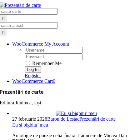
Skip
Search
to
for:
content
Search
for:
WooCommerce My Account
Username:
Password:
Remember Me
Register
WooCommerce Cart
0
Prezentări de carte
Editura Junimea, Iași
27 februarie 2026
Baron de Lestac
Prezentări de carte
Eu și bigbitu’ meu
Antologie de poezie cehă tânără Traducere de Mircea Dan