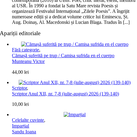
contemporană (2010) la UBB. Poet, critic literar, eseist, membru
al USR. În 1990 a fondat la Satu Mare revista Poesis și
organizează Festivalul Internațional „Zilele Poesis”. A îngrijit
numeroase ediții și a dedicat volume critice lui Eminescu, Șt.
Aug. Doinaș, Al. Macedonski și Lucian Blaga. Tradus în [...]
Apariții editoriale
Fără categorie
,
Cămașă suferită pe trup / Camisa sufrida en el cuerpo
Munteanu Victor
44,00
lei
Scriptor
,
Scriptor Anul XII, nr. 7-8 (iulie-august) 2026 (139-140)
10,00
lei
Celelalte cuvinte
,
Imparțial
Sandu Ioana