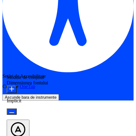
Setări de Accesibilitate
Module de conținut
Dimensiunea fontului
Creat de
OneTap
Ascunde bara de instrumente
Implicit