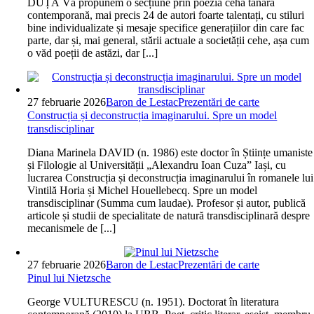
DUȚĂ Vă propunem o secțiune prin poezia cehă tânără
contemporană, mai precis 24 de autori foarte talentați, cu stiluri
bine individualizate și mesaje specifice generațiilor din care fac
parte, dar și, mai general, stării actuale a societății cehe, așa cum
o văd poeții de astăzi, dar [...]
27 februarie 2026
Baron de Lestac
Prezentări de carte
Construcția și deconstrucția imaginarului. Spre un model
transdisciplinar
Diana Marinela DAVID (n. 1986) este doctor în Științe umaniste
și Filologie al Universității „Alexandru Ioan Cuza” Iași, cu
lucrarea Construcția și deconstrucția imaginarului în romanele lui
Vintilă Horia și Michel Houellebecq. Spre un model
transdisciplinar (Summa cum laudae). Profesor și autor, publică
articole și studii de specialitate de natură transdisciplinară despre
mecanismele de [...]
27 februarie 2026
Baron de Lestac
Prezentări de carte
Pinul lui Nietzsche
George VULTURESCU (n. 1951). Doctorat în literatura