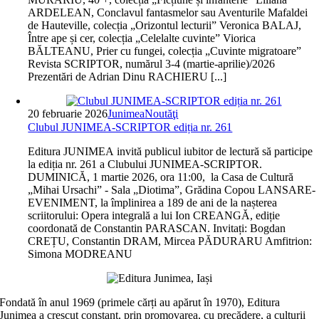
ARDELEAN, Conclavul fantasmelor sau Aventurile Mafaldei
de Hauteville, colecția „Orizontul lecturii” Veronica BALAJ,
Între ape și cer, colecția „Celelalte cuvinte” Viorica
BĂLTEANU, Prier cu fungei, colecția „Cuvinte migratoare”
Revista SCRIPTOR, numărul 3-4 (martie-aprilie)/2026
Prezentări de Adrian Dinu RACHIERU [...]
20 februarie 2026
Junimea
Noutăţi
Clubul JUNIMEA-SCRIPTOR ediția nr. 261
Editura JUNIMEA invită publicul iubitor de lectură să participe
la ediția nr. 261 a Clubului JUNIMEA-SCRIPTOR.
DUMINICĂ, 1 martie 2026, ora 11:00, la Casa de Cultură
„Mihai Ursachi” - Sala „Diotima”, Grădina Copou LANSARE-
EVENIMENT, la împlinirea a 189 de ani de la nașterea
scriitorului: Opera integrală a lui Ion CREANGĂ, ediție
coordonată de Constantin PARASCAN. Invitați: Bogdan
CREȚU, Constantin DRAM, Mircea PĂDURARU Amfitrion:
Simona MODREANU
Fondată în anul 1969 (primele cărți au apărut în 1970), Editura
Junimea a crescut constant, prin promovarea, cu precădere, a culturii