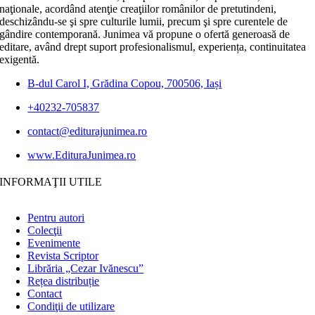
naţionale, acordând atenţie creaţiilor românilor de pretutindeni,
deschizându-se şi spre culturile lumii, precum şi spre curentele de
gândire contemporană. Junimea vă propune o ofertă generoasă de
editare, având drept suport profesionalismul, experiența, continuitatea
exigentă.
B-dul Carol I, Grădina Copou, 700506, Iași
+40232-705837
contact@editurajunimea.ro
www.EdituraJunimea.ro
INFORMAŢII UTILE
Pentru autori
Colecţii
Evenimente
Revista Scriptor
Librăria „Cezar Ivănescu”
Rețea distribuție
Contact
Condiţii de utilizare