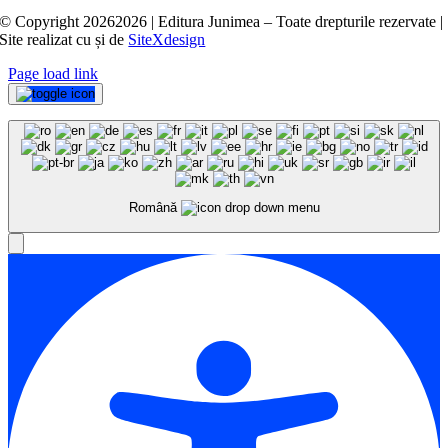
© Copyright
20262026 | Editura Junimea – Toate drepturile rezervate |
Site realizat cu
și
de
SiteXdesign
Page load link
Română