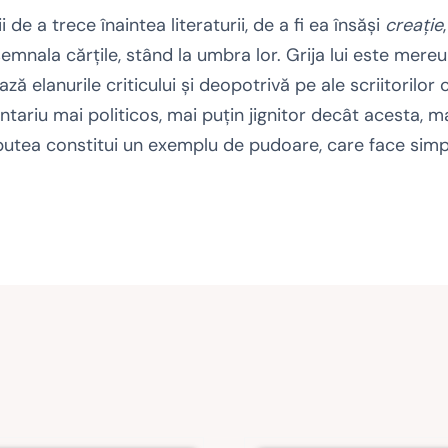
i de a trece înaintea literaturii, de a fi ea însăşi
creaţie
emnala cărţile, stând la umbra lor. Grija lui este mer
ză elanurile criticului şi deopotrivă pe ale scriitorilor
tariu mai politicos, mai puţin jignitor decât acesta, m
r putea constitui un exemplu de pudoare, care face simpati