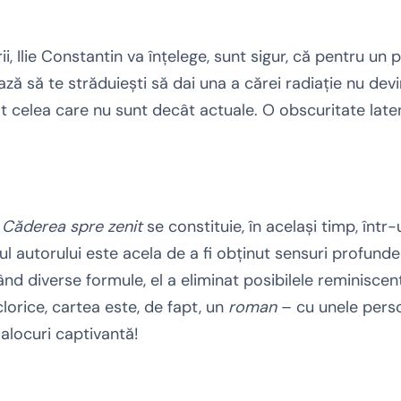
ii, Ilie Constantin va înţelege, sunt sigur, că pentru un po
ă să te străduieşti să dai una a cărei radiaţie nu de
t celea care nu sunt decât actuale. O obscuritate late
,
Căderea spre zenit
se constituie, în acelaşi timp, într-
tul autorului este acela de a fi obţinut sensuri profund
izând diverse formule, el a eliminat posibilele reminisce
lclorice, cartea este, de fapt, un
roman
– cu unele pers
e alocuri captivantă!