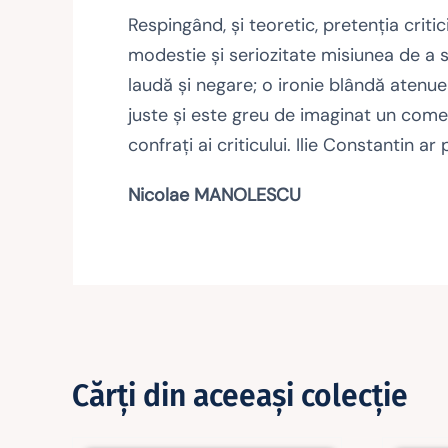
Respingând, şi teoretic, pretenţia critici
modestie şi seriozitate misiunea de a s
laudă şi negare; o ironie blândă atenuea
juste şi este greu de imaginat un comen
confraţi ai criticului. Ilie Constantin a
Nicolae MANOLESCU
Cărţi din aceeaşi colecţie