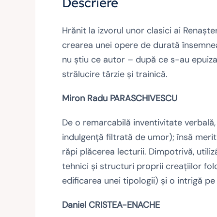
Descriere
Hrănit la izvorul unor clasici ai Renaşter
crearea unei opere de durată însemneaz
nu ştiu ce autor – după ce s-au epuiza
strălucire târzie şi trainică.
Miron Radu PARASCHIVESCU
De o remarcabilă inventivitate verbală
indulgenţă filtrată de umor); însă meri
răpi plăcerea lecturii. Dimpotrivă, util
tehnici şi structuri proprii creaţiilor fo
edificarea unei tipologii) şi o intrigă p
Daniel CRISTEA-ENACHE