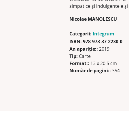
simpatice şi indulgenţele şi m
Nicolae MANOLESCU
Categorii:
Integrum
ISBN:
978-973-37-2230-0
An apariţie::
2019
Tip:
Carte
Format::
13 x 20.5 cm
Număr de pagini::
354