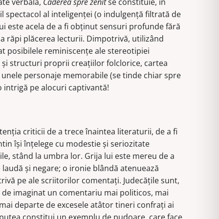
ate verbală,
Căderea spre zenit
se constituie, în
il spectacol al inteligenţei (o indulgenţă filtrată de
i este acela de a fi obţinut sensuri profunde fără
a răpi plăcerea lecturii. Dimpotrivă, utilizând
at posibilele reminiscenţe ale stereotipiei
i structuri proprii creaţiilor folclorice, cartea
 unele personaje memorabile (se tinde chiar spre
 o intrigă pe alocuri captivantă!
nţia criticii de a trece înaintea literaturii, de a fi
ntin îşi înţelege cu modestie şi seriozitate
le, stând la umbra lor. Grija lui este mereu de a
 laudă şi negare; o ironie blândă atenuează
trivă pe ale scriitorilor comentaţi. Judecăţile sunt,
eu de imaginat un comentariu mai politicos, mai
 mai departe de excesele atâtor tineri confraţi ai
ar putea constitui un exemplu de pudoare, care face