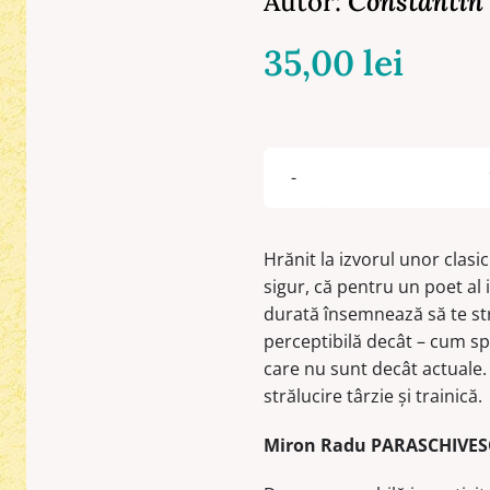
Autor:
Constantin 
35,00
lei
Hrănit la izvorul unor clasic
sigur, că pentru un poet al i
durată însemnează să te str
perceptibilă decât – cum sp
care nu sunt decât actuale.
strălucire târzie şi trainică.
Miron Radu PARASCHIVE