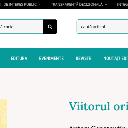
I DE INTERES PUBLIC
TRANSPARENȚĂ DECIZIONALĂ
INTEG
h
Search
for:
EDITURA
EVENIMENTE
REVISTE
NOUTĂȚI ED
Viitorul or