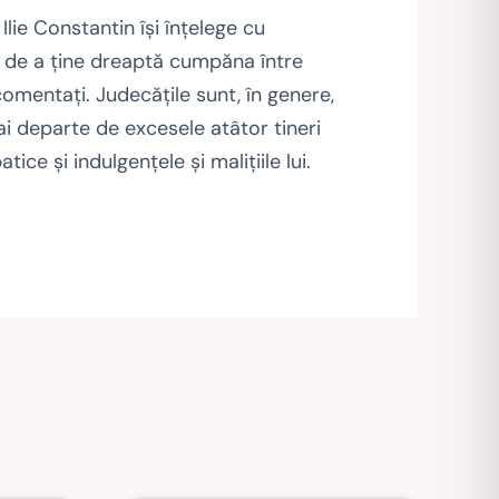
, Ilie Constantin îşi înţelege cu
eu de a ţine dreaptă cumpăna între
 comentaţi. Judecăţile sunt, în genere,
ai departe de excesele atâtor tineri
ce şi indulgenţele şi maliţiile lui.