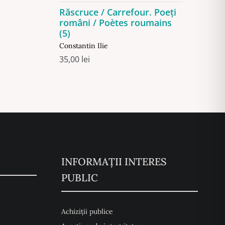
Răscruce / Carrefour. Poeți
români / Poètes roumains
(5)
Constantin Ilie
35,00
lei
INFORMAȚII INTERES
PUBLIC
Achiziții publice