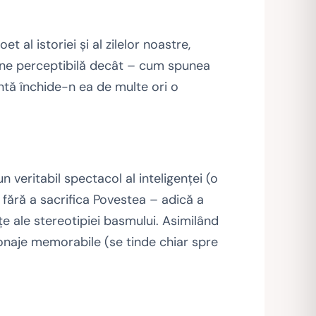
et al istoriei şi al zilelor noastre,
vine perceptibilă decât – cum spunea
ntă închide-n ea de multe ori o
un veritabil spectacol al inteligenţei (o
e fără a sacrifica Povestea – adică a
nţe ale stereotipiei basmului. Asimilând
onaje memorabile (se tinde chiar spre