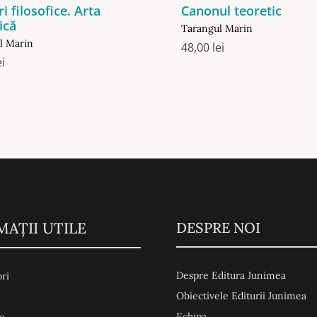
Canonul teoretic
ri filosofice. Arta
ică
Tarangul Marin
l Marin
48,00
lei
ei
MAŢII UTILE
DESPRE NOI
Despre Editura Junimea
ri
Obiectivele Editurii Junimea
Echipa