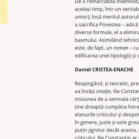
De o remarcabilă inventivit
acelaşi timp, într-un veritab
umor); însă meritul autorulu
a sacrifica Povestea – adică 
diverse formule, el a elimin
basmului. Asimilând tehnici ş
este, de fapt, un
roman
– cu
edificarea unei tipologii) şi
Daniel CRISTEA-ENACHE
Respingând, şi teoretic, prete
ea însăşi
creaţie
, Ilie Consta
misiunea de a semnala cărţi
ţine dreaptă cumpăna între
elanurile criticului şi deopo
în genere, juste şi este gr
puţin jignitor decât acesta,
criticului. Ilie Constantin 