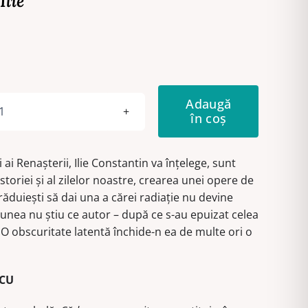
Ilie
Adaugă
în coș
Cantitate
Viitorul
orizontului
i ai Renaşterii, Ilie Constantin va înţelege, sunt
storiei şi al zilelor noastre, crearea unei opere de
ăduieşti să dai una a cărei radiaţie nu devine
unea nu ştiu ce autor – după ce s-au epuizat celea
 O obscuritate latentă închide-n ea de multe ori o
SCU