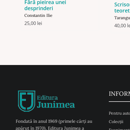
Fără pieirea unei
Scriso
desprinderi
teoret
Constantin Ilie
Tarangu
25,00
lei
40,00
l
INFOR
Pentru auto
Fondată în anul 1969 (primele cărți au
Colecţii
apărut în 1970), Editura Junimea a