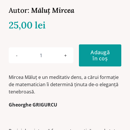
Autor:
Măluţ Mircea
25,00
lei
Adaugă
în coș
Cantitate
topografiile
umbrei
Mircea Măluţ e un meditativ dens, a cărui formaţie
de matematician îi determină ţinuta de-o eleganţă
tenebroasă.
Gheorghe GRIGURCU