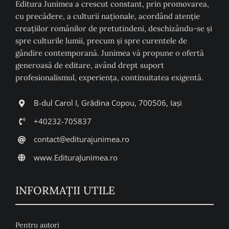
Editura Junimea a crescut constant, prin promovarea,
cu precădere, a culturii naţionale, acordând atenţie
creaţiilor românilor de pretutindeni, deschizându-se şi
spre culturile lumii, precum şi spre curentele de
gândire contemporană. Junimea vă propune o ofertă
generoasă de editare, având drept suport
profesionalismul, experiența, continuitatea exigentă.
B-dul Carol I, Grădina Copou, 700506, Iași
+40232-705837
contact@editurajunimea.ro
www.EdituraJunimea.ro
INFORMAŢII UTILE
Pentru autori