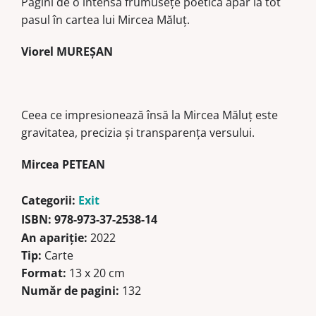
Pagini de o intensă frumuseţe poetică apar la tot
pasul în cartea lui Mircea Măluţ.
Viorel MUREȘAN
Ceea ce impresionează însă la Mircea Măluţ este
gravitatea, precizia şi transparenţa versului.
Mircea PETEAN
Categorii:
Exit
ISBN:
978-973-37-2538-14
An apariţie:
2022
Tip:
Carte
Format:
13 x 20 cm
Număr de pagini:
132