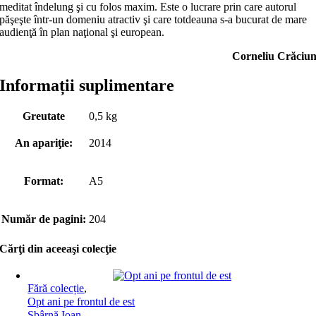
meditat îndelung şi cu folos maxim. Este o lucrare prin care autorul
păşeşte într-un domeniu atractiv şi care totdeauna s-a bucurat de mare
audienţă în plan naţional şi european.
Corneliu Crăciu
Informații suplimentare
Greutate
0,5 kg
An apariţie:
2014
Format:
A5
Număr de pagini:
204
Cărţi din aceeaşi colecţie
Fără colecție
,
Opt ani pe frontul de est
Sbârnă Ioan