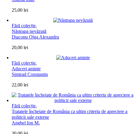
25,00
lei
Fără colecție
,
Năstrapa nevăzută
Diaconu Olga Alexandra
20,00
lei
Fără colecție
,
Aduceri aminte
Simirad Constantin
22,00
lei
Fără colecție
,
Tratatele încheiate de România ca ultim criteriu de apreciere a
politicii sale externe
Anghel Ion M.
30,00
lei