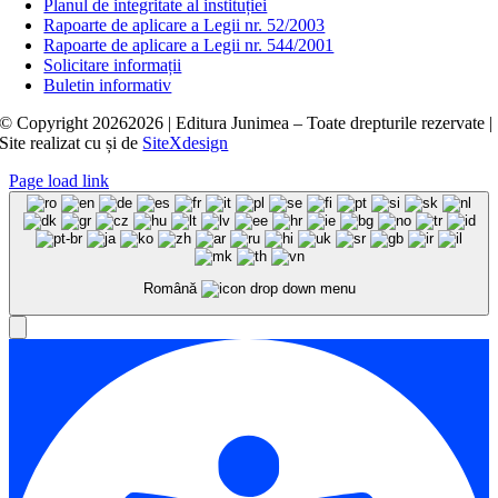
Planul de integritate al instituției
Rapoarte de aplicare a Legii nr. 52/2003
Rapoarte de aplicare a Legii nr. 544/2001
Solicitare informații
Buletin informativ
© Copyright
20262026 | Editura Junimea – Toate drepturile rezervate |
Site realizat cu
și
de
SiteXdesign
Page load link
Română