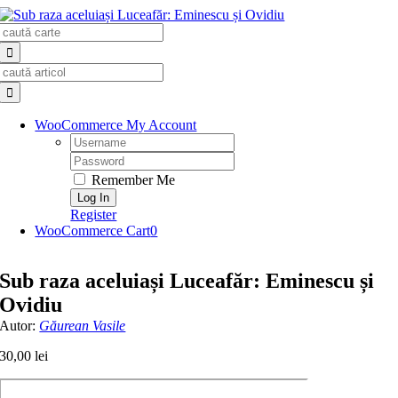
Skip
Search
to
for:
content
Search
for:
WooCommerce My Account
Username:
Password:
Remember Me
Register
WooCommerce Cart
0
Sub raza aceluiași Luceafăr: Eminescu și
Ovidiu
Autor:
Găurean Vasile
30,00
lei
Cantitate