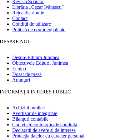
Revista Scriptor
Librăria „Cezar Ivănescu”
Rețea distribuție
Contact
Condiţii de utilizare
Politică de confidențialitate
DESPRE NOI
Despre Editura Junimea
Obiectivele Editurii Junimea
Echipa
Dosar de presă
Anunţuri
INFORMAȚII INTERES PUBLIC
Achiziții publice
Avertizor de integritate
Bilanțuri contabile
Cod etic/deontologic/de conduită
Declarații de avere și de interese
Protecția datelor cu caracter personal