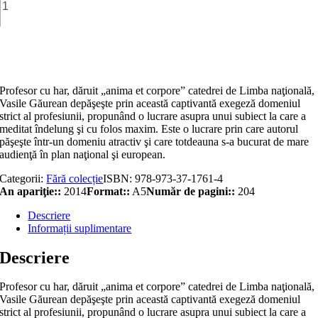
Sub
raza
aceluiași
Luceafăr:
Adaugă în coș
Eminescu
și
Ovidiu
Profesor cu har, dăruit „anima et corpore” catedrei de Limba naţională,
Vasile Găurean depăşeşte prin această captivantă exegeză domeniul
strict al profesiunii, propunând o lucrare asupra unui subiect la care a
meditat îndelung şi cu folos maxim. Este o lucrare prin care autorul
păşeşte într-un domeniu atractiv şi care totdeauna s-a bucurat de mare
audienţă în plan naţional şi european.
Categorii:
Fără colecție
ISBN:
978-973-37-1761-4
An apariţie::
2014
Format::
A5
Număr de pagini::
204
Descriere
Informații suplimentare
Descriere
Profesor cu har, dăruit „anima et corpore” catedrei de Limba naţională,
Vasile Găurean depăşeşte prin această captivantă exegeză domeniul
strict al profesiunii, propunând o lucrare asupra unui subiect la care a