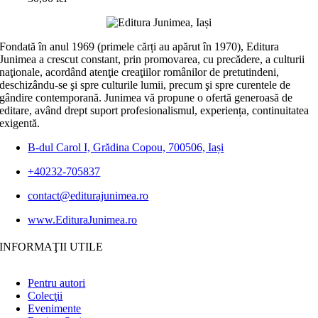
Fondată în anul 1969 (primele cărți au apărut în 1970), Editura
Junimea a crescut constant, prin promovarea, cu precădere, a culturii
naţionale, acordând atenţie creaţiilor românilor de pretutindeni,
deschizându-se şi spre culturile lumii, precum şi spre curentele de
gândire contemporană. Junimea vă propune o ofertă generoasă de
editare, având drept suport profesionalismul, experiența, continuitatea
exigentă.
B-dul Carol I, Grădina Copou, 700506, Iași
+40232-705837
contact@editurajunimea.ro
www.EdituraJunimea.ro
INFORMAŢII UTILE
Pentru autori
Colecţii
Evenimente