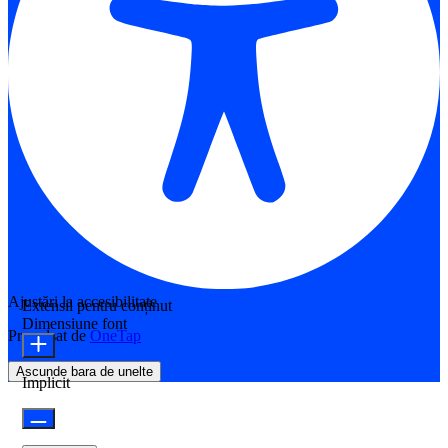
Ajustări la accesibilitate
Extensii pentru conținut
Dimensiune font
Propulsat de
OneTap
Ascunde bara de unelte
Implicit