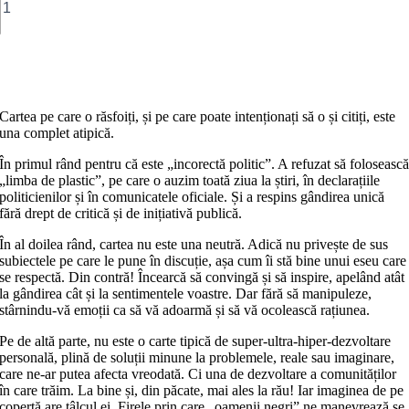
Sfârşitul
manipulării.
Ghid
de
Adaugă în coș
haiducie
media
Cartea pe care o răsfoiți, și pe care poate intenționați să o și citiți, este
una complet atipică.
În primul rând pentru că este „incorectă politic”. A refuzat să foloseasc
„limba de plastic”, pe care o auzim toată ziua la știri, în declarațiile
politicienilor și în comunicatele oficiale. Și a respins gândirea unică
fără drept de critică și de inițiativă publică.
În al doilea rând, cartea nu este una neutră. Adică nu privește de sus
subiectele pe care le pune în discuție, așa cum îi stă bine unui eseu care
se respectă. Din contră! Încearcă să convingă și să inspire, apelând atât
la gândirea cât și la sentimentele voastre. Dar fără să manipuleze,
stârnindu‑vă emoții ca să vă adoarmă și să vă ocolească rațiunea.
Pe de altă parte, nu este o carte tipică de super-ultra-hiper-dezvoltare
personală, plină de soluții minune la problemele, reale sau imaginare,
care ne-ar putea afecta vreodată. Ci una de dezvoltare a comunităților
în care trăim. La bine și, din păcate, mai ales la rău! Iar imaginea de pe
copertă are tâlcul ei. Firele prin care „oamenii negri” ne manevrează se