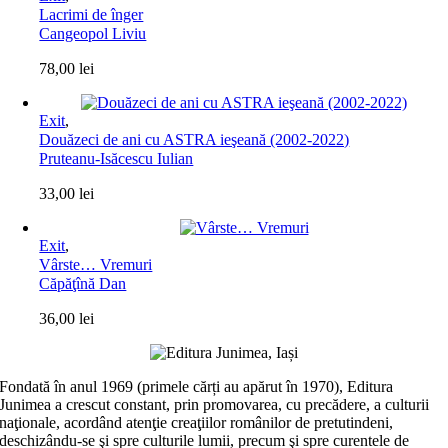
Lacrimi de înger
Cangeopol Liviu
78,00
lei
Exit
,
Douăzeci de ani cu ASTRA ieşeană (2002-2022)
Pruteanu-Isăcescu Iulian
33,00
lei
Exit
,
Vârste… Vremuri
Căpăţînă Dan
36,00
lei
Fondată în anul 1969 (primele cărți au apărut în 1970), Editura
Junimea a crescut constant, prin promovarea, cu precădere, a culturii
naţionale, acordând atenţie creaţiilor românilor de pretutindeni,
deschizându-se şi spre culturile lumii, precum şi spre curentele de