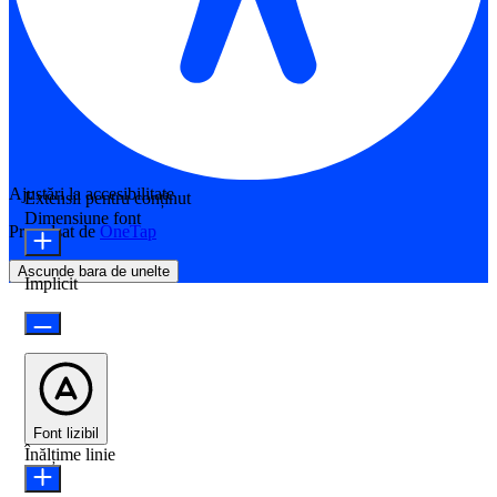
Ajustări la accesibilitate
Extensii pentru conținut
Dimensiune font
Propulsat de
OneTap
Ascunde bara de unelte
Implicit
Font lizibil
Înălțime linie