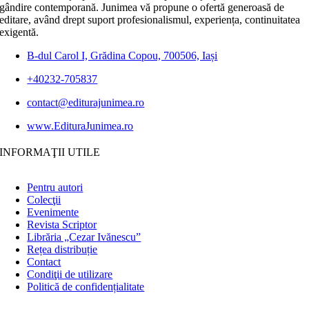
gândire contemporană. Junimea vă propune o ofertă generoasă de
editare, având drept suport profesionalismul, experiența, continuitatea
exigentă.
B-dul Carol I, Grădina Copou, 700506, Iași
+40232-705837
contact@editurajunimea.ro
www.EdituraJunimea.ro
INFORMAŢII UTILE
Pentru autori
Colecţii
Evenimente
Revista Scriptor
Librăria „Cezar Ivănescu”
Rețea distribuție
Contact
Condiţii de utilizare
Politică de confidențialitate