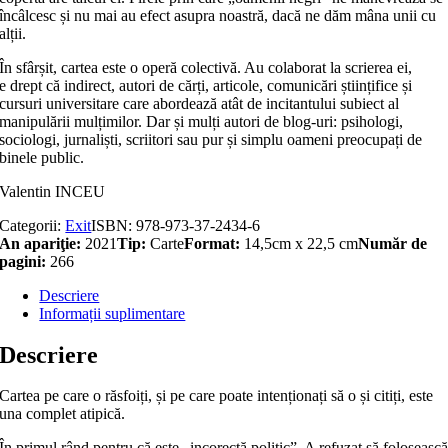
încâlcesc și nu mai au efect asupra noastră, dacă ne dăm mâna unii cu
alții.
În sfârșit, cartea este o operă colectivă. Au colaborat la scrierea ei,
e drept că indirect, autori de cărți, articole, comunicări științifice și
cursuri universitare care abordează atât de incitantului subiect al
manipulării mulțimilor. Dar și mulți autori de blog-uri: psihologi,
sociologi, jurnaliști, scriitori sau pur și simplu oameni preocupați de
binele public.
Valentin INCEU
Categorii:
Exit
ISBN:
978-973-37-2434-6
An apariţie:
2021
Tip:
Carte
Format:
14,5cm x 22,5 cm
Număr de
pagini:
266
Descriere
Informații suplimentare
Descriere
Cartea pe care o răsfoiți, și pe care poate intenționați să o și citiți, este
una complet atipică.
În primul rând pentru că este „incorectă politic”. A refuzat să foloseasc