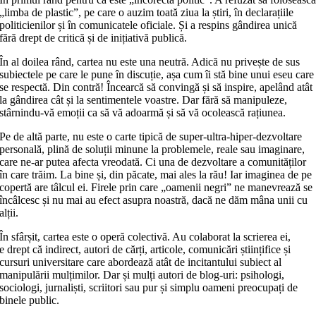
„limba de plastic”, pe care o auzim toată ziua la știri, în declarațiile
politicienilor și în comunicatele oficiale. Și a respins gândirea unică
fără drept de critică și de inițiativă publică.
În al doilea rând, cartea nu este una neutră. Adică nu privește de sus
subiectele pe care le pune în discuție, așa cum îi stă bine unui eseu care
se respectă. Din contră! Încearcă să convingă și să inspire, apelând atât
la gândirea cât și la sentimentele voastre. Dar fără să manipuleze,
stârnindu‑vă emoții ca să vă adoarmă și să vă ocolească rațiunea.
Pe de altă parte, nu este o carte tipică de super-ultra-hiper-dezvoltare
personală, plină de soluții minune la problemele, reale sau imaginare,
care ne-ar putea afecta vreodată. Ci una de dezvoltare a comunităților
în care trăim. La bine și, din păcate, mai ales la rău! Iar imaginea de pe
copertă are tâlcul ei. Firele prin care „oamenii negri” ne manevrează se
încâlcesc și nu mai au efect asupra noastră, dacă ne dăm mâna unii cu
alții.
În sfârșit, cartea este o operă colectivă. Au colaborat la scrierea ei,
e drept că indirect, autori de cărți, articole, comunicări științifice și
cursuri universitare care abordează atât de incitantului subiect al
manipulării mulțimilor. Dar și mulți autori de blog-uri: psihologi,
sociologi, jurnaliști, scriitori sau pur și simplu oameni preocupați de
binele public.