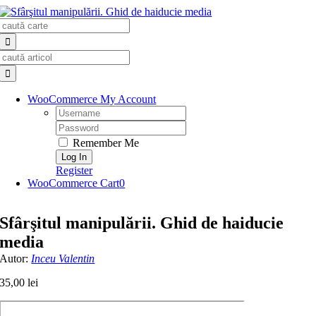
Skip
Search
to
for:
content
Search
for:
WooCommerce My Account
Username:
Password:
Remember Me
Register
WooCommerce Cart
0
Sfârşitul manipulării. Ghid de haiducie
media
Autor:
Inceu Valentin
35,00
lei
Cantitate