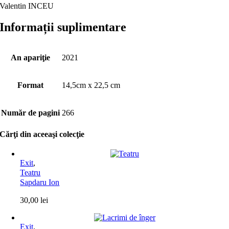
Valentin INCEU
Informații suplimentare
An apariţie
2021
Format
14,5cm x 22,5 cm
Număr de pagini
266
Cărţi din aceeaşi colecţie
Exit
,
Teatru
Sapdaru Ion
30,00
lei
Exit
,