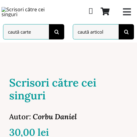
Skip
to
content
Search
Search
for:
for:
Scrisori către cei
singuri
Autor:
Corbu Daniel
30,00
lei