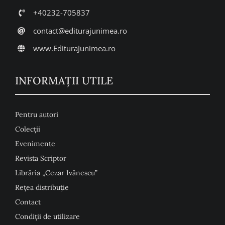
+40232-705837
contact@editurajunimea.ro
www.EdituraJunimea.ro
INFORMAŢII UTILE
Pentru autori
Colecţii
Evenimente
Revista Scriptor
Librăria „Cezar Ivănescu”
Rețea distribuție
Contact
Condiţii de utilizare