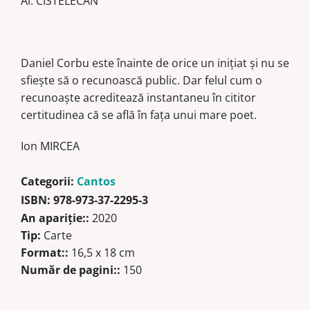
Al. CISTELECAN
Daniel Corbu este înainte de orice un iniţiat şi nu se
sfieşte să o recunoască public. Dar felul cum o
recunoaşte acreditează instantaneu în cititor
certitudinea că se află în faţa unui mare poet.
Ion MIRCEA
Categorii:
Cantos
ISBN:
978-973-37-2295-3
An apariţie::
2020
Tip:
Carte
Format::
16,5 x 18 cm
Număr de pagini::
150