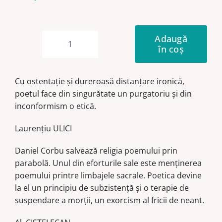
Adaugă
în coș
Cantitate
Scrisori
către
Cu ostentaţie şi dureroasă distanţare ironică,
cei
poetul face din singurătate un purgatoriu şi din
singuri
inconformism o etică.
Laurenţiu ULICI
Daniel Corbu salvează religia poemului prin
parabolă. Unul din eforturile sale este menţinerea
poemului printre limbajele sacrale. Poetica devine
la el un principiu de subzistenţă şi o terapie de
suspendare a morţii, un exorcism al fricii de neant.