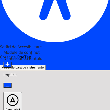
Setări de Accesibilitate
Module de conținut
Creat de
OneTap
Dimensiunea fontului
Ascunde bara de instrumente
Implicit
Font lizibil