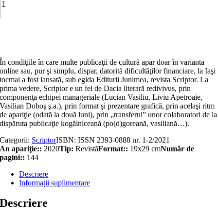
Scriptor
Anul
VII,
nr.
Adaugă în coș
1-
2
(ianuarie-
În condiţiile în care multe publicaţii de cultură apar doar în varianta
februarie)
online sau, pur şi simplu, dispar, datorită dificultăţilor financiare, la Iaşi
2021
tocmai a fost lansată, sub egida Editurii Junimea, revista Scriptor. La
prima vedere, Scriptor e un fel de Dacia literară redivivus, prin
componenţa echipei manageriale (Lucian Vasiliu, Liviu Apetroaie,
Vasilian Doboş ş.a.), prin format şi prezentare grafică, prin acelaşi ritm
de apariţie (odată la două luni), prin „transferul” unor colaboratori de la
dispăruta publicaţie kogălniceană (po(d)goreană, vasiliană…).
Categorii:
Scriptor
ISBN:
ISSN 2393-0888 nr. 1-2/2021
An apariţie::
2020
Tip:
Revistă
Format::
19x29 cm
Număr de
pagini::
144
Descriere
Informații suplimentare
Descriere