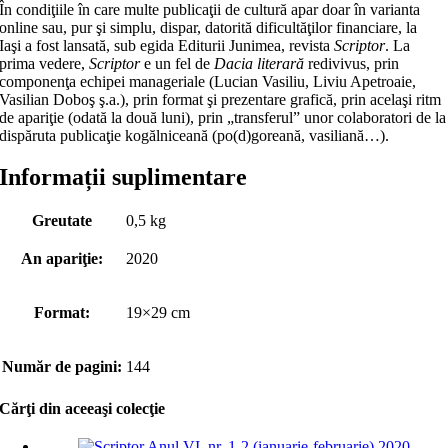
În condiţiile în care multe publicaţii de cultură apar doar în varianta
online sau, pur şi simplu, dispar, datorită dificultăţilor financiare, la
Iaşi a fost lansată, sub egida Editurii Junimea, revista
Scriptor
. La
prima vedere,
Scriptor
e un fel de
Dacia literară
redivivus, prin
componenţa echipei manageriale (Lucian Vasiliu, Liviu Apetroaie,
Vasilian Doboş ş.a.), prin format şi prezentare grafică, prin acelaşi ritm
de apariţie (odată la două luni), prin „transferul” unor colaboratori de la
dispăruta publicaţie kogălniceană (po(d)goreană, vasiliană…).
Informații suplimentare
Greutate
0,5 kg
An apariţie:
2020
Format:
19×29 cm
Număr de pagini:
144
Cărţi din aceeaşi colecţie