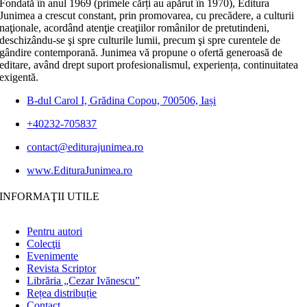
Fondată în anul 1969 (primele cărți au apărut în 1970), Editura
Junimea a crescut constant, prin promovarea, cu precădere, a culturii
naţionale, acordând atenţie creaţiilor românilor de pretutindeni,
deschizându-se şi spre culturile lumii, precum şi spre curentele de
gândire contemporană. Junimea vă propune o ofertă generoasă de
editare, având drept suport profesionalismul, experiența, continuitatea
exigentă.
B-dul Carol I, Grădina Copou, 700506, Iași
+40232-705837
contact@editurajunimea.ro
www.EdituraJunimea.ro
INFORMAŢII UTILE
Pentru autori
Colecţii
Evenimente
Revista Scriptor
Librăria „Cezar Ivănescu”
Rețea distribuție
Contact