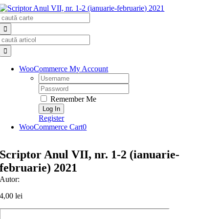
Skip
Search
to
for:
content
Search
for:
WooCommerce My Account
Username:
Password:
Remember Me
Register
WooCommerce Cart
0
Scriptor Anul VII, nr. 1-2 (ianuarie-
februarie) 2021
Autor:
4,00
lei
Cantitate