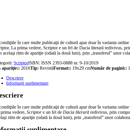
titate
iptor
ul
ptembrie-
condiţiile în care multe publicaţii de cultură apar doar în varianta online 
tombrie)
iptor. La prima vedere, Scriptor e un fel de Dacia literară redivivus, p
19
n acelaşi ritm de apariţie (odată la două luni), prin „transferul” unor c
tegorii:
Scriptor
ISBN:
ISSN 2393-0888 nr. 9-10/2019
 apariţie::
2016
Tip:
Revistă
Format::
19x29 cm
Număr de pagini::
1
Descriere
Informații suplimentare
escriere
condiţiile în care multe publicaţii de cultură apar doar în varianta online s
 prima vedere,
Scriptor
e un fel de
Dacia literară
redivivus, prin compon
laşi ritm de apariţie (odată la două luni), prin „transferul” unor colabo
nformații suplimentare