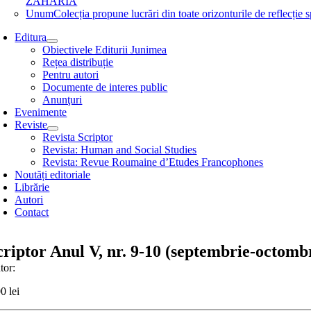
ZAHARIA
Unum
Colecția propune lucrări din toate orizonturile de refle
Editura
Obiectivele Editurii Junimea
Rețea distribuție
Pentru autori
Documente de interes public
Anunţuri
Evenimente
Reviste
Revista Scriptor
Revista: Human and Social Studies
Revista: Revue Roumaine d’Etudes Francophones
Noutăți editoriale
Librărie
Autori
Contact
criptor Anul V, nr. 9-10 (septembrie-octomb
tor:
00
lei