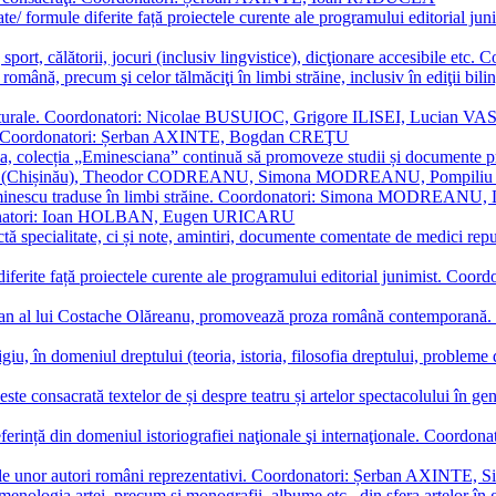
ormate/ formule diferite față proiectele curente ale programului editori
sport, călătorii, jocuri (inclusiv lingvistice), dicţionare accesibile
mba română, precum şi celor tălmăciţi în limbi străine, inclusiv în edi
i culturale. Coordonatori: Nicolae BUSUIOC, Grigore ILISEI, Lucian V
erare. Coordonatori: Șerban AXINTE, Bogdan CREŢU
ea, colecția „Eminesciana” continuă să promoveze studii și documente pri
i CIMPOI (Chișinău), Theodor CODREANU, Simona MODREANU, Pomp
 Eminescu traduse în limbi străine. Coordonatori: Simona MODREANU
oordonatori: Ioan HOLBAN, Eugen URICARU
ictă specialitate, ci și note, amintiri, documente comentate de medici 
mule diferite față proiectele curente ale programului editorial junimi
 roman al lui Costache Olăreanu, promovează proza română contempor
tigiu, în domeniul dreptului (teoria, istoria, filosofia dreptului, problem
 este consacrată textelor de și despre teatru și artelor spectacolului 
referință din domeniul istoriografiei naţionale şi internaţionale. C
tive, ale unor autori români reprezentativi. Coordonatori: Șerban AX
menologia artei, precum și monografii, albume etc., din sfera artelor în g