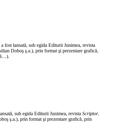
i a fost lansată, sub egida Editurii Junimea, revista
lian Doboş ş.a.), prin format şi prezentare grafică,
nă…).
t lansată, sub egida Editurii Junimea, revista
Scriptor
.
ş ş.a.), prin format şi prezentare grafică, prin
.