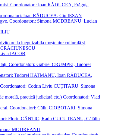
al junimist. Coordonatori: Ioan RĂDUCEA, Frăguţa
 etc. Coordonatori: Ioan RĂDUCEA, Cip IEȘAN
ţii bilingve. Coordonatori: Simona MODREANU, Lucian
ASILIU
vitoare la inepuizabila moștenire culturală și
iliu CRĂCIUNESCU
, Livia IACOB
reputați. Coordonatori: Gabriel CRUMPEI, Tudorel
st. Coordonatori: Tudorel HATMANU, Ioan RĂDUCEA,
ană. Coordonatori: Codrin Liviu CUŢITARU, Simona
e de morală, practică judiciară etc.) Coordonatori: Vlad
în general. Coordonatori: Călin CIOBOTARI, Simona
oordonatori: Florin CÂNTIC, Radu CUCUTEANU, Cătălin
INTE, Simona MODREANU
eneral și a celor plastice în particular. Coordonatori: