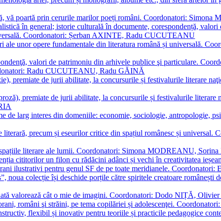
plă, vă poartă prin cerurile marilor poeți români. Coordonatori: Simon
istică în general; istorie culturală în documente, corespondență, valori 
și universală. Coordonatori: Șerban AXINTE, Radu CUCUTEANU
editări ale unor opere fundamentale din literatura română și univers
espondenţă, valori de patrimoniu din arhivele publice şi particulare.
. Coordonatori: Radu CUCUTEANU, Radu GĂINĂ
, premiate de jurii abilitate, la concursurile și festivalurile literare naţ
ză), premiate de jurii abilitate, la concursurile și festivalurile literare
ARIA
 de larg interes din domeniile: economie, sociologie, antropologie, psiho
storie literară, precum și eseurilor critice din spațiul românesc și uni
toate spațiile literare ale lumii. Coordonatori: Simona MODREANU, So
a cititorilor un filon cu rădăcini adânci și vechi în creativitatea ieșeană,
emporani ilustrativi pentru genul SF de pe toate meridianele. Coordona
”, noua colecție își deschide porțile către spiritele creatoare românești
enată valorează cât o mie de imagini. Coordonatori: Dodo NIȚĂ, Oli
porani, români şi străini, pe tema copilăriei și adolescenţei. Coordo
constructiv, flexibil și inovativ pentru teoriile și practicile pedagogi