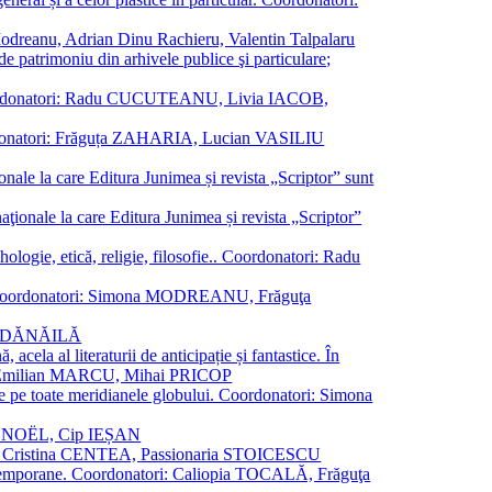
a Modreanu, Adrian Dinu Rachieru, Valentin Talpalaru
de patrimoniu din arhivele publice şi particulare;
ală. Coordonatori: Radu CUCUTEANU, Livia IACOB,
 Coordonatori: Frăguța ZAHARIA, Lucian VASILIU
ionale la care Editura Junimea și revista „Scriptor” sunt
 naţionale la care Editura Junimea și revista „Scriptor”
logie, etică, religie, filosofie.. Coordonatori: Radu
versal. Coordonatori: Simona MODREANU, Frăguţa
rina DĂNĂILĂ
 acela al literaturii de anticipație și fantastice. În
tori: Emilian MARCU, Mihai PRICOP
 de pe toate meridianele globului. Coordonatori: Simona
vier NOËL, Cip IEȘAN
natori: Cristina CENTEA, Passionaria STOICESCU
ce contemporane. Coordonatori: Caliopia TOCALĂ, Frăguţa