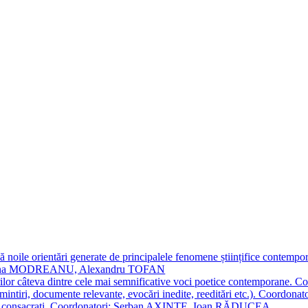
 noile orientări generate de principalele fenomene științifice contempora
Simona MODREANU, Alexandru TOFAN
titorilor câteva dintre cele mai semnificative voci poetice contempor
i (amintiri, documente relevante, evocări inedite, reeditări etc.). Co
poeți consacraţi. Coordonatori: Șerban AXINTE, Ioan RĂDUCEA