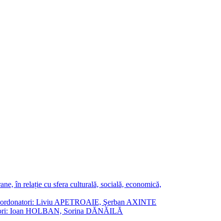
ne, în relație cu sfera culturală, socială, economică,
ane. Coordonatori: Liviu APETROAIE, Şerban AXINTE
ordonatori: Ioan HOLBAN, Sorina DĂNĂILĂ