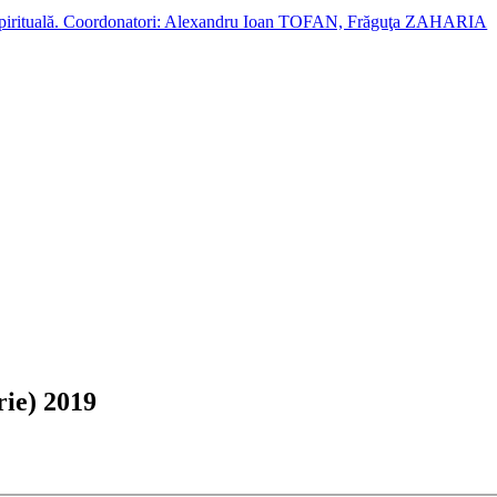
cție spirituală. Coordonatori: Alexandru Ioan TOFAN, Frăguţa ZAHARIA
rie) 2019