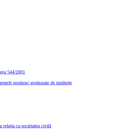
egea 544/2001
entele produse/ gestionate de instituție
relația cu societatea civilă