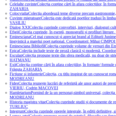
Celelalte cuvinte
Colecția conține cărți în afara colecțiilor, în f
ZAHARIA
Colocvialia
Colecţia abordează teme diverse precum gastronomie, 
Cuvinte migratoare
Colecţia este dedicată poeţilor traduşi în li
VASILIU
Dialog XXI
Colecţia cuprinde convorbiri, interviuri, dialogur
Efigii
Colecţia cuprinde, în esență, monografii și profiluri lit
Eminesciana
Cel mai cunoscut și apreciat brand al Editurii Junim
lingvistică a marelui poet național. Coordonatori: Miha
Eminesciana Bibliofil
Colecția cuprinde volume de versuri din
Epica
Colecţia include texte de proză clasică și modernă. C
Esculap
Colecția propune texte din sfera medicală, nu doar de str
HATMANU
Exit
Colecția conține cărți în afara colecțiilor, în formate/ for
Frăguţa ZAHARIA
Ficţiune şi infanterie
Colecția, cu titlu inspirat de un cunoscut
MODREANU
Fides
Colecția reunește lucrări de referință ale unor autori de pres
VIERIU, Codrin MACOVEI
Hamletarium
Pornind de la un personaj-simbol universal, colecția
MODREANU
Historia magistra vitae
Colecția cuprinde studii și documente de 
TURLIUC
Integrum
Colecția cuprinde operele integrale, în ediții defini
Lumea artei
Colecția propune eseuri de estetică, filosofie sau feno