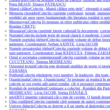
Petru BEJAN, Dragoș PĂTRAȘCU
Magul călător
Colecția „Magul călător prin stele”, elegantă și su
Memoria clepsidrei
Colecţia cuprinde confesiuni, jurnale, memorial
reeditări ale unor opere fundamentale din literatura română 
Mnemosyne
Colecția își propune să ofere publicului cititor re
Bogdan CREȚU
Mousaion
Colecţia cuprinde istorie culturală în documente, cor
Narratio
Colecţia include texte de proză clasică și modernă
Numele poetului (debut)
Colecţia cuprinde volume de debut (poezie)
partenere. Coordonatori: Șerban AXINTE, Livia IACOB
Numele prozatorului (debut)
Colecţia cuprinde volume de debut (pro
sunt partenere. Coordonatori: Ioan RĂDUCEA, Frăguța ZAH
Omul şi societatea contemporană
Colecția cuprinde volume pe teme
CUCUTEANU, Simona MODREANU
Orizontul lecturii
Colecția este destinată studiilor de teorie și i
ZAHARIA
Polifonii
Colecția găzduiește voci narative, în traducere, din 
Quanticipaţia
Colecța „Quanticipația” își propune să readucă în atenți
colecție se vor regăsi atât autori români, cât și prozatori cont
Românii de pretutindeni
Continuare a colecției „Românii din Paris
MODREANU, Livia IACOB, Sorina DĂNĂILĂ
smART
O imagine valorează cât o mie de cuvinte. O bandă des
Ulița copilăriei
Colecţia cuprinde cărţi semnate de autori contem
Univers didactic
Colecția se dorește a fi un spațiu al dialogului 