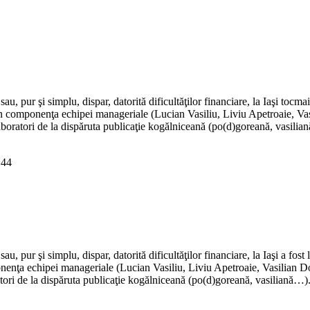
Adaugă în coș
sau, pur şi simplu, dispar, datorită dificultăţilor financiare, la Iaşi tocma
rin componenţa echipei manageriale (Lucian Vasiliu, Liviu Apetroaie, Vasi
olaboratori de la dispăruta publicaţie kogălniceană (po(d)goreană, vasilia
44
au, pur şi simplu, dispar, datorită dificultăţilor financiare, la Iaşi a fos
enţa echipei manageriale (Lucian Vasiliu, Liviu Apetroaie, Vasilian Dobo
ratori de la dispăruta publicaţie kogălniceană (po(d)goreană, vasiliană…)