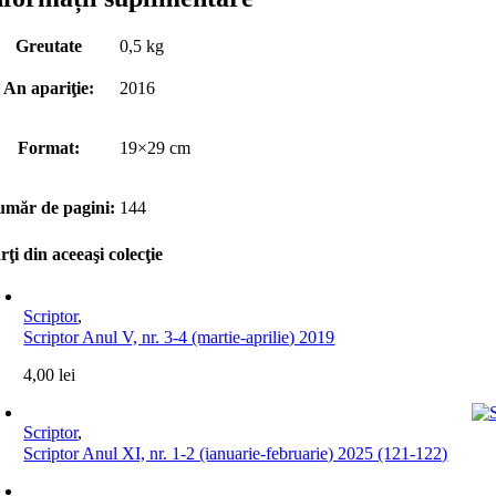
Greutate
0,5 kg
An apariţie:
2016
Format:
19×29 cm
măr de pagini:
144
rţi din aceeaşi colecţie
Scriptor
,
Scriptor Anul V, nr. 3-4 (martie-aprilie) 2019
4,00
lei
Scriptor
,
Scriptor Anul XI, nr. 1-2 (ianuarie-februarie) 2025 (121-122)