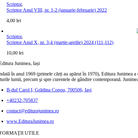
Scriptor
,
Scriptor Anul VIII, nr. 1-2 (ianuarie-februarie) 2022
4,00
lei
Scriptor
,
Scriptor Anul X, nr. 3-4 (martie-aprilie) 2024 (111-112)
10,00
lei
dată în anul 1969 (primele cărți au apărut în 1970), Editura Junimea a c
lturile lumii, precum şi spre curentele de gândire contemporană. Junimea
B-dul Carol I, Grădina Copou, 700506, Iași
+40232-705837
contact@editurajunimea.ro
www.EdituraJunimea.ro
FORMAŢII UTILE