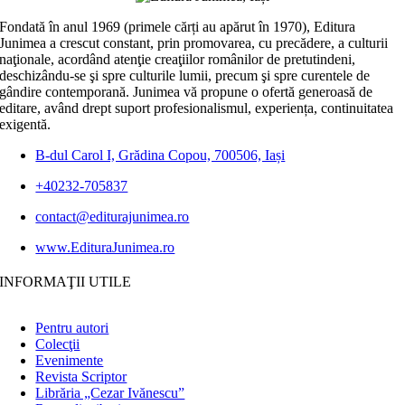
Fondată în anul 1969 (primele cărți au apărut în 1970), Editura
Junimea a crescut constant, prin promovarea, cu precădere, a culturii
naţionale, acordând atenţie creaţiilor românilor de pretutindeni,
deschizându-se şi spre culturile lumii, precum şi spre curentele de
gândire contemporană. Junimea vă propune o ofertă generoasă de
editare, având drept suport profesionalismul, experiența, continuitatea
exigentă.
B-dul Carol I, Grădina Copou, 700506, Iași
+40232-705837
contact@editurajunimea.ro
www.EdituraJunimea.ro
INFORMAŢII UTILE
Pentru autori
Colecţii
Evenimente
Revista Scriptor
Librăria „Cezar Ivănescu”