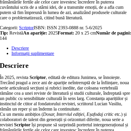
frământările fertile ale celor care investesc încredere în puterea
cuvântului scris de a stârni idei, de a transmite emoții, de a afla cum
putem să fim împreună în lumea de azi, analizând produsele culturale
care o problematizează, citind bună literatură.
Categorii:
Scriptor
ISBN:
ISSN 2393-0888 nr. 5-6/2025
Tip:
Revistă
An apariție:
2025
Format:
20 x 25 cm
Număr de pagini
144
Descriere
Informații suplimentare
Descriere
În 2025, revista
Scriptor
, editată de editura Junimea, se înnoiește.
Trecând pragul a zece ani de apariție neîntreruptă de la înființare, noua
serie articulează secțiuni și rubrici inedite, dar coloana vertebrală
rămâne cea a unei reviste de literatură și studii culturale, îndreptată spre
un public cu sensibilitate culturală în sens larg. Constanța aparițiilor și
instinctul de ctitor al fondatorului revistei, scriitorul Lucian Vasiliu,
rămân un reper și un îndemn la continuitate.
Cu un meniu ambițios (
Dosar, Interviul ediției, Eșafodaj critic
etc.) și
colaboratori de talent din generații și orizonturi diferite, noua serie a
revistei
Scriptor
își propune să surprindă portretul intergenerațional și
frământările fertile ale celor care investesc încredere în puterea