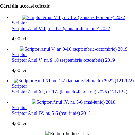
Cărţi din aceeaşi colecţie
Scriptor
,
Scriptor Anul VIII, nr. 1-2 (ianuarie-februarie) 2022
4,00
lei
Scriptor
,
Scriptor Anul V, nr. 9-10 (septembrie-octombrie) 2019
4,00
lei
Scriptor
,
Scriptor Anul XI, nr. 1-2 (ianuarie-februarie) 2025 (121-122)
Scriptor
,
Scriptor Anul IV, nr. 5-6 (mai-iunie) 2018
4,00
lei