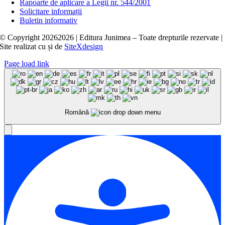
Rapoarte de aplicare a Legii nr. 544/2001
Solicitare informații
Buletin informativ
© Copyright
20262026 | Editura Junimea – Toate drepturile rezervate |
Site realizat cu
și
de
SiteXdesign
Page load link
Română