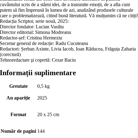
cuvântului scris de a stârni idei, de a transmite emoții, de a afla cum
putem să fim împreună în lumea de azi, analizând produsele culturale
care o problematizează, citind bună literatură. Vă mulțumim că ne citiți
Redacția Scriptor, serie nouă, 2025:
Director fondator: Lucian Vasiliu
Director editorial: Simona Modreanu
Redactor-șef: Cristina Hermeziu
Secretar general de redacție: Radu Cucuteanu
Redactori: Șerban Axinte, Livia Iacob, Ioan Răducea, Frăguța Zaharia
(corectură)
Tehnoredactare şi copertă: Cezar Baciu
Informații suplimentare
Greutate
0,5 kg
An apariție
2025
Format
20 x 25 cm
Număr de pagini
144