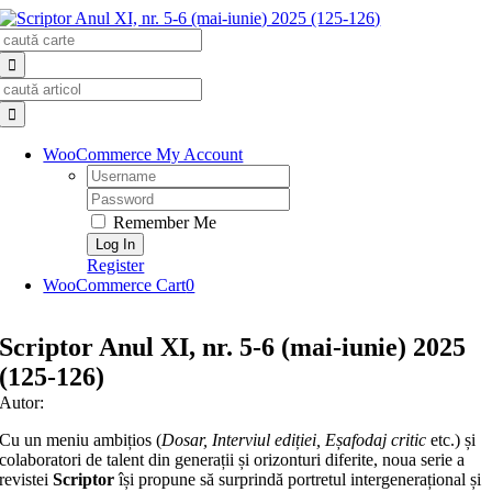
Skip
Search
to
for:
content
Search
for:
WooCommerce My Account
Username:
Password:
Remember Me
Register
WooCommerce Cart
0
Scriptor Anul XI, nr. 5-6 (mai-iunie) 2025
(125-126)
Autor:
Cu un meniu ambițios (
Dosar, Interviul ediției, Eșafodaj critic
etc.) și
colaboratori de talent din generații și orizonturi diferite, noua serie a
revistei
Scriptor
își propune să surprindă portretul intergenerațional și