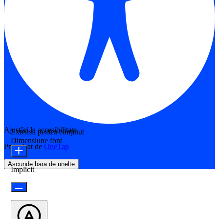
Ajustări la accesibilitate
Extensii pentru conținut
Dimensiune font
Propulsat de
OneTap
Ascunde bara de unelte
Implicit