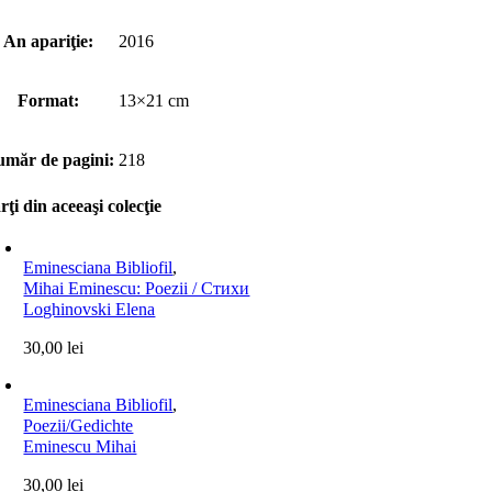
An apariţie:
2016
Format:
13×21 cm
măr de pagini:
218
rţi din aceeaşi colecţie
Eminesciana Bibliofil
,
Mihai Eminescu: Poezii / Стихи
Loghinovski Elena
30,00
lei
Eminesciana Bibliofil
,
Poezii/Gedichte
Eminescu Mihai
30,00
lei