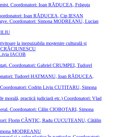
al junimist. Coordonatori: Ioan RĂDUCEA, Frăguţa
 etc. Coordonatori: Ioan RĂDUCEA, Cip IEȘAN
ţii bilingve. Coordonatori: Simona MODREANU, Lucian
ASILIU
vitoare la inepuizabila moștenire culturală și
iliu CRĂCIUNESCU
, Livia IACOB
reputați. Coordonatori: Gabriel CRUMPEI, Tudorel
st. Coordonatori: Tudorel HATMANU, Ioan RĂDUCEA,
ană. Coordonatori: Codrin Liviu CUŢITARU, Simona
e de morală, practică judiciară etc.) Coordonatori: Vlad
în general. Coordonatori: Călin CIOBOTARI, Simona
oordonatori: Florin CÂNTIC, Radu CUCUTEANU, Cătălin
INTE, Simona MODREANU
eneral și a celor plastice în particular. Coordonatori: