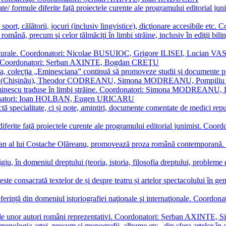
ormate/ formule diferite față proiectele curente ale programului editori
sport, călătorii, jocuri (inclusiv lingvistice), dicţionare accesibile
mba română, precum şi celor tălmăciţi în limbi străine, inclusiv în edi
i culturale. Coordonatori: Nicolae BUSUIOC, Grigore ILISEI, Lucian V
erare. Coordonatori: Șerban AXINTE, Bogdan CREŢU
ea, colecția „Eminesciana” continuă să promoveze studii și documente pri
i CIMPOI (Chișinău), Theodor CODREANU, Simona MODREANU, Pomp
 Eminescu traduse în limbi străine. Coordonatori: Simona MODREANU
oordonatori: Ioan HOLBAN, Eugen URICARU
ictă specialitate, ci și note, amintiri, documente comentate de medici 
mule diferite față proiectele curente ale programului editorial junimi
 roman al lui Costache Olăreanu, promovează proza română contempor
tigiu, în domeniul dreptului (teoria, istoria, filosofia dreptului, problem
 este consacrată textelor de și despre teatru și artelor spectacolului 
referință din domeniul istoriografiei naţionale şi internaţionale. C
tive, ale unor autori români reprezentativi. Coordonatori: Șerban AX
menologia artei, precum și monografii, albume etc., din sfera artelor în g