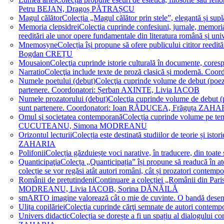
Petru BEJAN, Dragoș PĂTRAȘCU
Magul călător
Colecția „Magul călător prin stele”, elegantă și su
Memoria clepsidrei
Colecţia cuprinde confesiuni, jurnale, memorial
reeditări ale unor opere fundamentale din literatura română 
Mnemosyne
Colecția își propune să ofere publicului cititor re
Bogdan CREȚU
Mousaion
Colecţia cuprinde istorie culturală în documente, cor
Narratio
Colecţia include texte de proză clasică și modernă
Numele poetului (debut)
Colecţia cuprinde volume de debut (poezie)
partenere. Coordonatori: Șerban AXINTE, Livia IACOB
Numele prozatorului (debut)
Colecţia cuprinde volume de debut (pro
sunt partenere. Coordonatori: Ioan RĂDUCEA, Frăguța ZAH
Omul şi societatea contemporană
Colecția cuprinde volume pe teme
CUCUTEANU, Simona MODREANU
Orizontul lecturii
Colecția este destinată studiilor de teorie și i
ZAHARIA
Polifonii
Colecția găzduiește voci narative, în traducere, din 
Quanticipaţia
Colecța „Quanticipația” își propune să readucă în atenți
colecție se vor regăsi atât autori români, cât și prozatori cont
Românii de pretutindeni
Continuare a colecției „Românii din Paris
MODREANU, Livia IACOB, Sorina DĂNĂILĂ
smART
O imagine valorează cât o mie de cuvinte. O bandă des
Ulița copilăriei
Colecţia cuprinde cărţi semnate de autori contem
Univers didactic
Colecția se dorește a fi un spațiu al dialogului 