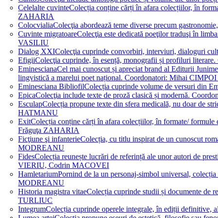
Celelalte cuvinte
Colecția conține cărți în afara colecțiilor, în f
ZAHARIA
Colocvialia
Colecţia abordează teme diverse precum gastronomie, 
Cuvinte migratoare
Colecţia este dedicată poeţilor traduşi în li
VASILIU
Dialog XXI
Colecţia cuprinde convorbiri, interviuri, dialogur
Efigii
Colecţia cuprinde, în esență, monografii și profiluri lit
Eminesciana
Cel mai cunoscut și apreciat brand al Editurii Junim
lingvistică a marelui poet național. Coordonatori: Miha
Eminesciana Bibliofil
Colecția cuprinde volume de versuri din
Epica
Colecţia include texte de proză clasică și modernă. C
Esculap
Colecția propune texte din sfera medicală, nu doar de str
HATMANU
Exit
Colecția conține cărți în afara colecțiilor, în formate/ for
Frăguţa ZAHARIA
Ficţiune şi infanterie
Colecția, cu titlu inspirat de un cunoscut
MODREANU
Fides
Colecția reunește lucrări de referință ale unor autori de pres
VIERIU, Codrin MACOVEI
Hamletarium
Pornind de la un personaj-simbol universal, colecția
MODREANU
Historia magistra vitae
Colecția cuprinde studii și documente de 
TURLIUC
Integrum
Colecția cuprinde operele integrale, în ediții defini
Lumea artei
Colecția propune eseuri de estetică, filosofie sau feno