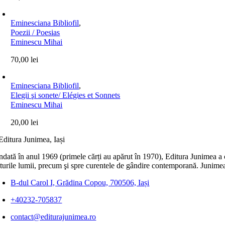
Eminesciana Bibliofil
,
Poezii / Poesias
Eminescu Mihai
70,00
lei
Eminesciana Bibliofil
,
Elegii şi sonete/ Elégies et Sonnets
Eminescu Mihai
20,00
lei
dată în anul 1969 (primele cărți au apărut în 1970), Editura Junimea a c
lturile lumii, precum şi spre curentele de gândire contemporană. Junimea
B-dul Carol I, Grădina Copou, 700506, Iași
+40232-705837
contact@editurajunimea.ro