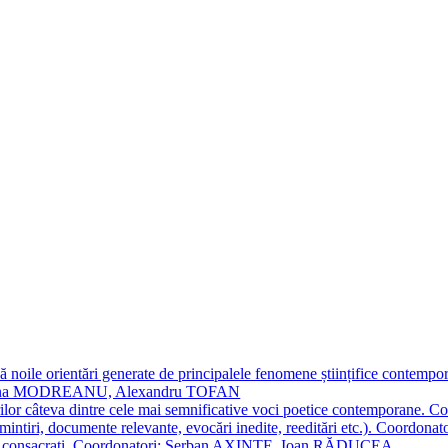
 noile orientări generate de principalele fenomene științifice contempora
Simona MODREANU, Alexandru TOFAN
titorilor câteva dintre cele mai semnificative voci poetice contempor
i (amintiri, documente relevante, evocări inedite, reeditări etc.). Co
poeți consacraţi. Coordonatori: Șerban AXINTE, Ioan RĂDUCEA