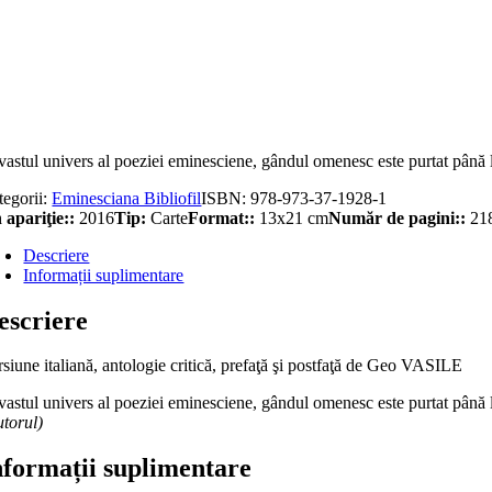
titate
sai
upra
a…/
unta
pra
e…
vastul univers al poeziei eminesciene, gândul omenesc este purtat până la
tegorii:
Eminesciana Bibliofil
ISBN:
978-973-37-1928-1
 apariţie::
2016
Tip:
Carte
Format::
13x21 cm
Număr de pagini::
21
Descriere
Informații suplimentare
escriere
rsiune italiană, antologie critică, prefaţă şi postfaţă de Geo VASILE
vastul univers al poeziei eminesciene, gândul omenesc este purtat până la
utorul)
nformații suplimentare