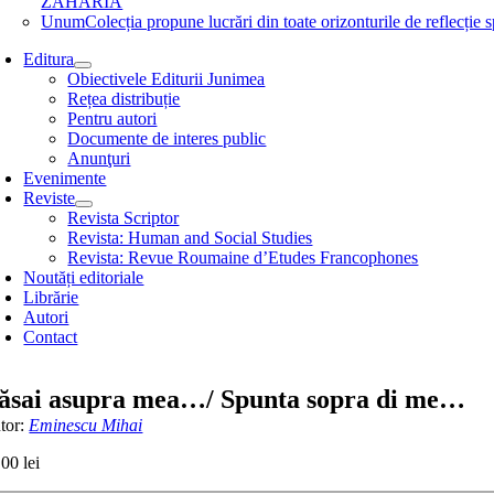
ZAHARIA
Unum
Colecția propune lucrări din toate orizonturile de refle
Editura
Obiectivele Editurii Junimea
Rețea distribuție
Pentru autori
Documente de interes public
Anunţuri
Evenimente
Reviste
Revista Scriptor
Revista: Human and Social Studies
Revista: Revue Roumaine d’Etudes Francophones
Noutăți editoriale
Librărie
Autori
Contact
ăsai asupra mea…/ Spunta sopra di me…
tor:
Eminescu Mihai
,00
lei