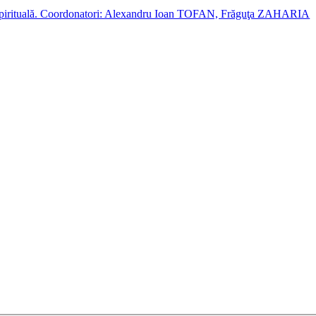
cție spirituală. Coordonatori: Alexandru Ioan TOFAN, Frăguţa ZAHARIA