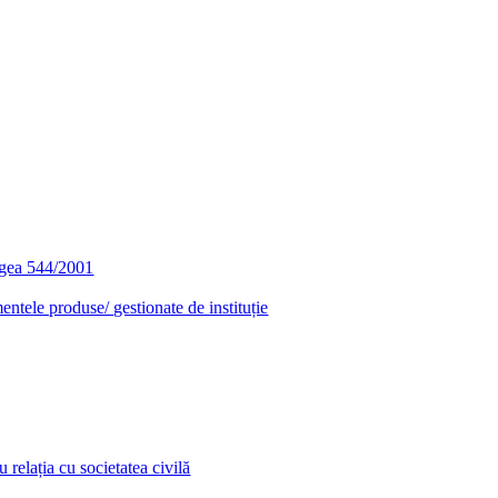
egea 544/2001
entele produse/ gestionate de instituție
relația cu societatea civilă