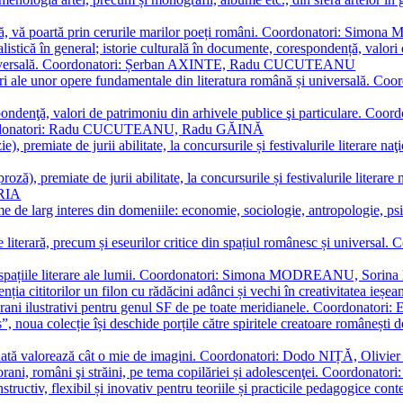
plă, vă poartă prin cerurile marilor poeți români. Coordonatori: Simon
istică în general; istorie culturală în documente, corespondență, valori 
și universală. Coordonatori: Șerban AXINTE, Radu CUCUTEANU
editări ale unor opere fundamentale din literatura română și univers
espondenţă, valori de patrimoniu din arhivele publice şi particulare.
. Coordonatori: Radu CUCUTEANU, Radu GĂINĂ
, premiate de jurii abilitate, la concursurile și festivalurile literare naţ
ză), premiate de jurii abilitate, la concursurile și festivalurile literare
ARIA
 de larg interes din domeniile: economie, sociologie, antropologie, psiho
storie literară, precum și eseurilor critice din spațiul românesc și uni
toate spațiile literare ale lumii. Coordonatori: Simona MODREANU, So
a cititorilor un filon cu rădăcini adânci și vechi în creativitatea ieșeană,
emporani ilustrativi pentru genul SF de pe toate meridianele. Coordona
”, noua colecție își deschide porțile către spiritele creatoare românești
enată valorează cât o mie de imagini. Coordonatori: Dodo NIȚĂ, Oli
porani, români şi străini, pe tema copilăriei și adolescenţei. Coordo
constructiv, flexibil și inovativ pentru teoriile și practicile pedagogi