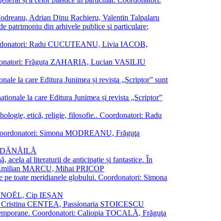
a Modreanu, Adrian Dinu Rachieru, Valentin Talpalaru
de patrimoniu din arhivele publice şi particulare;
ală. Coordonatori: Radu CUCUTEANU, Livia IACOB,
 Coordonatori: Frăguța ZAHARIA, Lucian VASILIU
ionale la care Editura Junimea și revista „Scriptor” sunt
 naţionale la care Editura Junimea și revista „Scriptor”
logie, etică, religie, filosofie.. Coordonatori: Radu
versal. Coordonatori: Simona MODREANU, Frăguţa
rina DĂNĂILĂ
 acela al literaturii de anticipație și fantastice. În
tori: Emilian MARCU, Mihai PRICOP
 de pe toate meridianele globului. Coordonatori: Simona
vier NOËL, Cip IEȘAN
natori: Cristina CENTEA, Passionaria STOICESCU
ce contemporane. Coordonatori: Caliopia TOCALĂ, Frăguţa