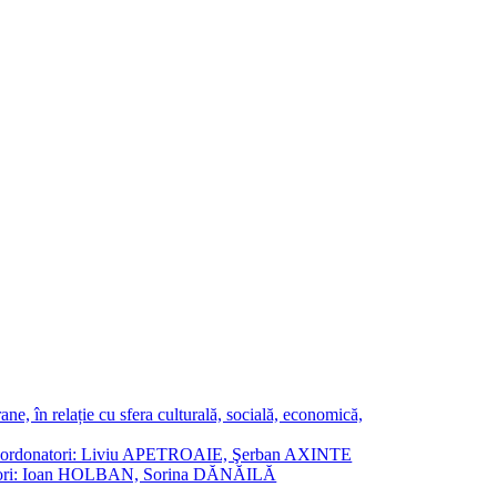
ne, în relație cu sfera culturală, socială, economică,
ane. Coordonatori: Liviu APETROAIE, Şerban AXINTE
ordonatori: Ioan HOLBAN, Sorina DĂNĂILĂ