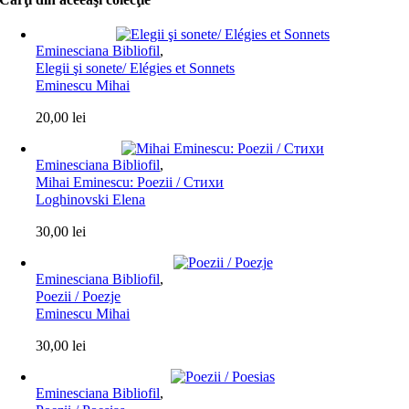
Eminesciana Bibliofil
,
Elegii şi sonete/ Elégies et Sonnets
Eminescu Mihai
20,00
lei
Eminesciana Bibliofil
,
Mihai Eminescu: Poezii / Стихи
Loghinovski Elena
30,00
lei
Eminesciana Bibliofil
,
Poezii / Poezje
Eminescu Mihai
30,00
lei
Eminesciana Bibliofil
,