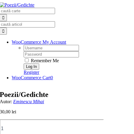
Skip
Search
to
for:
content
Search
for:
WooCommerce My Account
Username:
Password:
Remember Me
Register
WooCommerce Cart
0
Poezii/Gedichte
Autor:
Eminescu Mihai
30,00
lei
Cantitate
Poezii/Gedichte