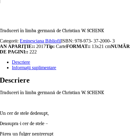
Adaugă în coș
Traduceri în limba germană de Christian W. SCHENK
Categorii:
Eminesciana Bibliofil
ISBN:
978-973- 37-2000- 3
AN APARIŢIE::
2017
Tip:
Carte
FORMAT::
13x21 cm
NUMĂR
DE PAGINI::
222
Descriere
Informații suplimentare
Descriere
Traduceri în limba germană de Christian W. SCHENK
Un cer de stele dedesupt,
Deasupra-i cer de stele –
Părea un fulger nentrerupt