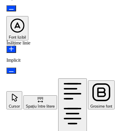
Font lizibil
Înălțime linie
Implicit
Cursor
Spațiu între litere
Grosime font