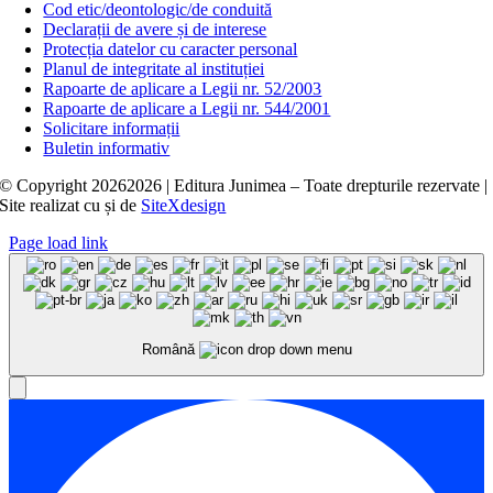
Cod etic/deontologic/de conduită
Declarații de avere și de interese
Protecția datelor cu caracter personal
Planul de integritate al instituției
Rapoarte de aplicare a Legii nr. 52/2003
Rapoarte de aplicare a Legii nr. 544/2001
Solicitare informații
Buletin informativ
© Copyright
20262026 | Editura Junimea – Toate drepturile rezervate |
Site realizat cu
și
de
SiteXdesign
Page load link
Română