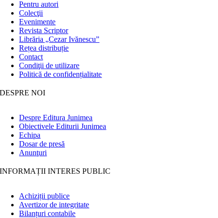
Pentru autori
Colecţii
Evenimente
Revista Scriptor
Librăria „Cezar Ivănescu”
Rețea distribuție
Contact
Condiţii de utilizare
Politică de confidențialitate
DESPRE NOI
Despre Editura Junimea
Obiectivele Editurii Junimea
Echipa
Dosar de presă
Anunţuri
INFORMAȚII INTERES PUBLIC
Achiziții publice
Avertizor de integritate
Bilanțuri contabile