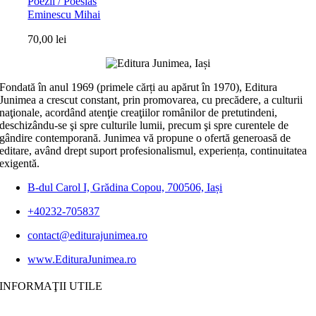
Poezii / Poesias
Eminescu Mihai
70,00
lei
Fondată în anul 1969 (primele cărți au apărut în 1970), Editura
Junimea a crescut constant, prin promovarea, cu precădere, a culturii
naţionale, acordând atenţie creaţiilor românilor de pretutindeni,
deschizându-se şi spre culturile lumii, precum şi spre curentele de
gândire contemporană. Junimea vă propune o ofertă generoasă de
editare, având drept suport profesionalismul, experiența, continuitatea
exigentă.
B-dul Carol I, Grădina Copou, 700506, Iași
+40232-705837
contact@editurajunimea.ro
www.EdituraJunimea.ro
INFORMAŢII UTILE