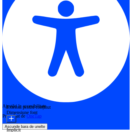
Ajustări la accesibilitate
Extensii pentru conținut
Dimensiune font
Propulsat de
OneTap
Ascunde bara de unelte
Implicit