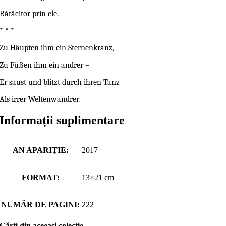
Rătăcitor prin ele.
* * *
Zu Häupten ihm ein Sternenkranz,
Zu Füßen ihm ein andrer –
Er saust und blitzt durch ihren Tanz
Als irrer Weltenwandrer.
Informații suplimentare
AN APARIŢIE:
2017
FORMAT:
13×21 cm
NUMĂR DE PAGINI:
222
Cărţi din aceeaşi colecţie