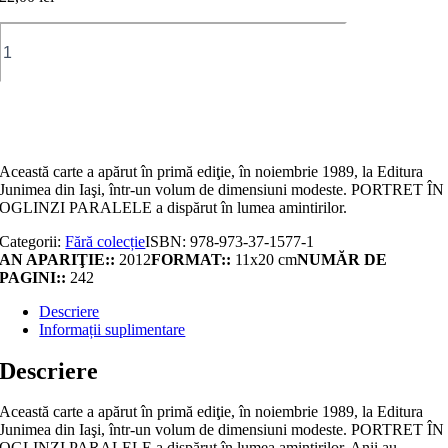
Cantitate
Portret
în
oglinzi
paralele
Adaugă în coș
Această carte a apărut în primă ediţie, în noiembrie 1989, la Editura
Junimea din Iaşi, într-un volum de dimensiuni modeste. PORTRET ÎN
OGLINZI PARALELE a dispărut în lumea amintirilor.
Categorii:
Fără colecție
ISBN:
978-973-37-1577-1
AN APARIŢIE::
2012
FORMAT::
11x20 cm
NUMĂR DE
PAGINI::
242
Descriere
Informații suplimentare
Descriere
Această carte a apărut în primă ediţie, în noiembrie 1989, la Editura
Junimea din Iaşi, într-un volum de dimensiuni modeste. PORTRET ÎN
OGLINZI PARALELE a dispărut în lumea amintirilor. Anii au