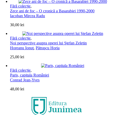
Fără colecție
,
Zece ani de foc – O cronică a Basarabiei 1990-2000
Iacoban Mircea Radu
30,00
lei
Fără colecție
,
Noi perspective asupra operei lui Ştefan Zeletin
Horeanu Ionuţ
,
Pătraşcu Horia
25,00
lei
Fără colecție
,
Paris, capitala României
Conrad Jean-Yves
48,00
lei