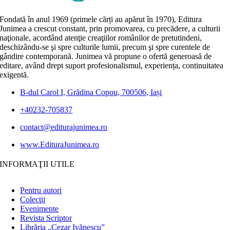
Fondată în anul 1969 (primele cărți au apărut în 1970), Editura
Junimea a crescut constant, prin promovarea, cu precădere, a culturii
naţionale, acordând atenţie creaţiilor românilor de pretutindeni,
deschizându-se şi spre culturile lumii, precum şi spre curentele de
gândire contemporană. Junimea vă propune o ofertă generoasă de
editare, având drept suport profesionalismul, experiența, continuitatea
exigentă.
B-dul Carol I, Grădina Copou, 700506, Iași
+40232-705837
contact@editurajunimea.ro
www.EdituraJunimea.ro
INFORMAŢII UTILE
Pentru autori
Colecţii
Evenimente
Revista Scriptor
Librăria „Cezar Ivănescu”