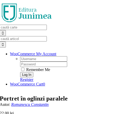
Skip
to
content
Search
for:
Search
for:
WooCommerce My Account
Username:
Password:
Remember Me
Register
WooCommerce Cart
0
Portret în oglinzi paralele
Autor:
Romanescu Constantin
22,00
lei