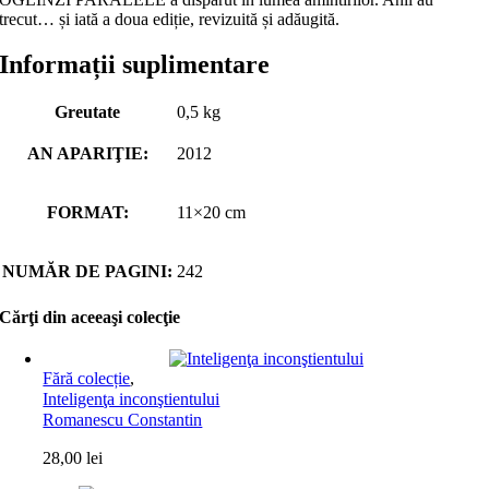
trecut… și iată a doua ediție, revizuită și adăugită.
Informații suplimentare
Greutate
0,5 kg
AN APARIŢIE:
2012
FORMAT:
11×20 cm
NUMĂR DE PAGINI:
242
Cărţi din aceeaşi colecţie
Fără colecție
,
Inteligenţa inconştientului
Romanescu Constantin
28,00
lei