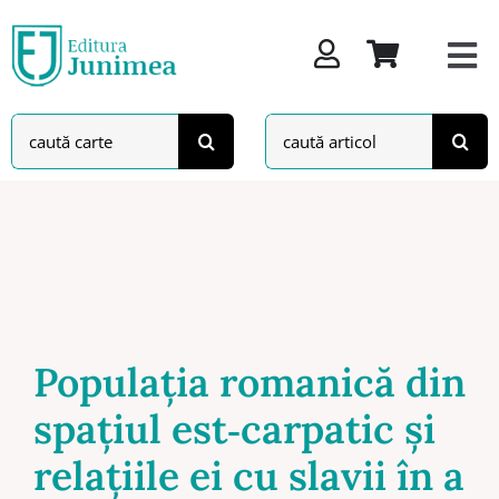
Skip
to
content
Search
Search
for:
for:
Populaţia romanică din
spaţiul est‑carpatic şi
relaţiile ei cu slavii în a