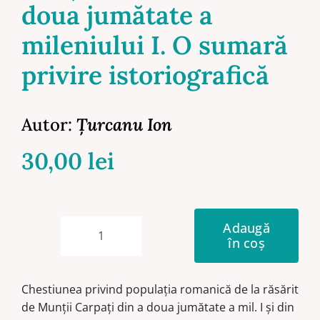
doua jumătate a
mileniului I. O sumară
privire istoriografică
Autor:
Ţurcanu Ion
30,00
lei
Adaugă
în coș
Cantitate
Populaţia
romanică
Chestiunea privind populația romanică de la răsărit
din
de Munții Carpați din a doua jumătate a mil. I și din
spaţiul