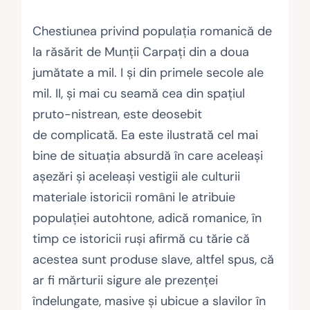
Chestiunea privind populația romanică de
la răsărit de Munții Carpați din a doua
jumătate a mil. I și din primele secole ale
mil. II, și mai cu seamă cea din spațiul
pruto-nistrean, este deosebit
de complicată. Ea este ilustrată cel mai
bine de situația absurdă în care aceleași
așezări și aceleași vestigii ale culturii
materiale istoricii români le atribuie
populației autohtone, adică romanice, în
timp ce istoricii ruși afirmă cu tărie că
acestea sunt produse slave, altfel spus, că
ar fi mărturii sigure ale prezenței
îndelungate, masive și ubicue a slavilor în