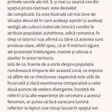
primele secole ale mil. II, și mai cu seamă cea din
est‑carpatic
spațiul pruto-nistrean, este deosebit
şi
de complicată. Ea este ilustrată cel mai bine de
relaţiile
situația absurdă în care aceleași așezări și aceleași
ei
vestigii ale culturii materiale istoricii români le
cu
atribuie populației autohtone, adică romanice, în
slavii
timp ce istoricii ruși afirmă cu tărie că acestea sunt
în
produse slave, altfel spus, că ar fi mărturii sigure
a
ale prezenței îndelungate, masive și ubicue a
doua
slavilor în acest teritoriu.
jumătate
Iată de ce, înainte de a vorbi despre populația
a
românească timpurie din această zonă, se impune
mileniului
să aflăm de ce chestiunea respectivă este atât de
I.
încurcată și dacă examinarea comparativă a celor
O
două puncte de vedere divergente, însoțită de
sumară
referiri și la alte experiențe de cercetare a acestui
privire
fenomen, ar putea să facă oarecare lumină
istoriografică
referitor la faptul cine totuși locuia în spațiul est-