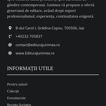
gândire contemporană. Junimea vă propune o ofertă
generoasă de editare, având drept suport
profesionalismul, experiența, continuitatea exigentă.
B-dul Carol I, Grădina Copou, 700506, Iași
+40232-705837
contact@editurajunimea.ro
www.EdituraJunimea.ro
INFORMAŢII UTILE
Pentru autori
Colecţii
Evenimente
Revista Scriptor