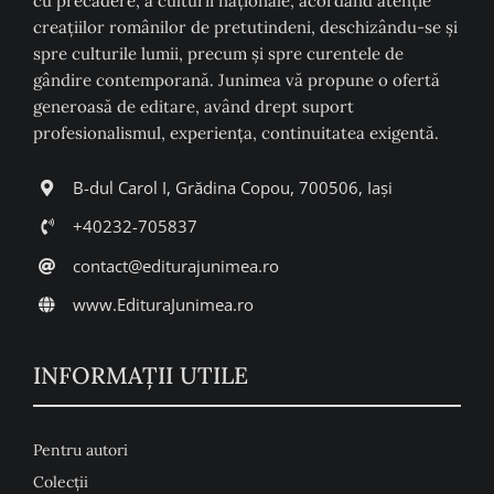
cu precădere, a culturii naţionale, acordând atenţie
creaţiilor românilor de pretutindeni, deschizându-se şi
spre culturile lumii, precum şi spre curentele de
gândire contemporană. Junimea vă propune o ofertă
generoasă de editare, având drept suport
profesionalismul, experiența, continuitatea exigentă.
B-dul Carol I, Grădina Copou, 700506, Iași
+40232-705837
contact@editurajunimea.ro
www.EdituraJunimea.ro
INFORMAŢII UTILE
Pentru autori
Colecţii