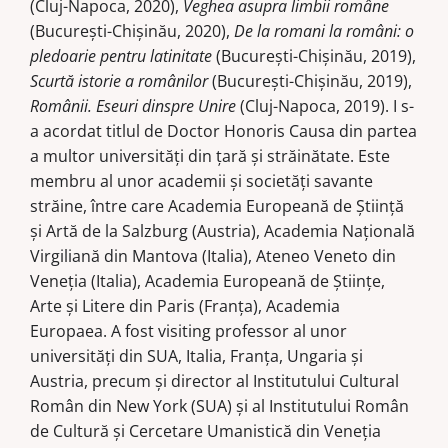
(Cluj-Napoca, 2020),
Veghea asupra limbii române
(Bucureşti-Chişinău, 2020),
De la romani la români: o
pledoarie pentru latinitate
(Bucureşti-Chişinău, 2019),
Scurtă istorie a românilor
(Bucureşti-Chişinău, 2019),
Românii. Eseuri dinspre Unire
(Cluj-Napoca, 2019). I s-
a acordat titlul de Doctor Honoris Causa din partea
a multor universităţi din ţară şi străinătate. Este
membru al unor academii şi societăţi savante
străine, între care Academia Europeană de Ştiinţă
şi Artă de la Salzburg (Austria), Academia Naţională
Virgiliană din Mantova (Italia), Ateneo Veneto din
Veneţia (Italia), Academia Europeană de Ştiinţe,
Arte şi Litere din Paris (Franţa), Academia
Europaea. A fost visiting professor al unor
universităţi din SUA, Italia, Franţa, Ungaria şi
Austria, precum şi director al Institutului Cultural
Român din New York (SUA) şi al Institutului Român
de Cultură şi Cercetare Umanistică din Veneţia