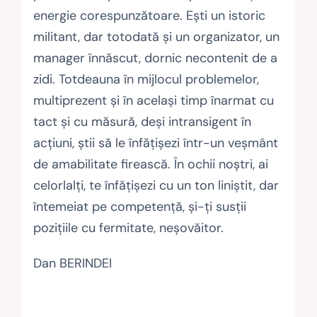
energie corespunzătoare. Eşti un istoric
militant, dar totodată şi un organizator, un
manager înnăscut, dornic necontenit de a
zidi. Totdeauna în mijlocul problemelor,
multiprezent şi în acelaşi timp înarmat cu
tact şi cu măsură, deşi intransigent în
acţiuni, ştii să le înfăţişezi într-un veşmânt
de amabilitate firească. În ochii noştri, ai
celorlalţi, te înfăţişezi cu un ton liniştit, dar
întemeiat pe competenţă, şi-ţi susţii
poziţiile cu fermitate, neşovăitor.
Dan BERINDEI