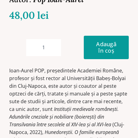
48,00
lei
Adaugă
în coș
Cantitate
Moldova
medievală
Ioan-Aurel POP, preşedintele Academiei Române,
văzută
profesor şi fost rector al Universităţii Babeş-Bolyai
dinspre
din Cluj-Napoca, este autor şi coautor al peste
Transilvania
optzeci de cărţi, tratate şi manuale şi a peste şapte
sute de studii şi articole, dintre care mai recente,
ca unic autor, sunt
Instituţii medievale româneşti.
Adunările cneziale şi nobiliare (boiereşti) din
Transilvania între secolele al XIV-lea şi al XVI-lea
(Cluj-
Napoca, 2022),
Hunedoreştii. O familie europeană