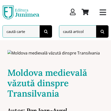
Skip
to
content
Search
Search
for:
for:
Moldova medievală
văzută dinspre
Transilvania
Autor:
Pop Ioan-Aurel