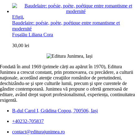
Efigii
,
Baudelaire: poésie, poète, poétique entre romantisme et
modernité
Foşalău Liliana Cora
30,00
lei
Fondată în anul 1969 (primele cărți au apărut în 1970), Editura
Junimea a crescut constant, prin promovarea, cu precădere, a culturii
naţionale, acordând atenţie creaţiilor românilor de pretutindeni,
deschizându-se şi spre culturile lumii, precum şi spre curentele de
gândire contemporană. Junimea vă propune o ofertă generoasă de
editare, având drept suport profesionalismul, experiența, continuitatea
exigentă.
B-dul Carol I, Grădina Copou, 700506, Iași
+40232-705837
contact@editurajunimea.ro