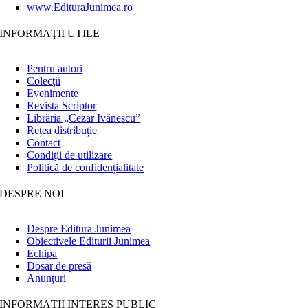
www.EdituraJunimea.ro
INFORMAŢII UTILE
Pentru autori
Colecţii
Evenimente
Revista Scriptor
Librăria „Cezar Ivănescu”
Rețea distribuție
Contact
Condiţii de utilizare
Politică de confidențialitate
DESPRE NOI
Despre Editura Junimea
Obiectivele Editurii Junimea
Echipa
Dosar de presă
Anunţuri
INFORMAȚII INTERES PUBLIC