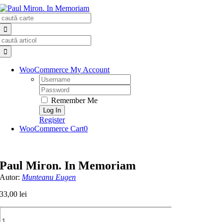
Skip
Search
to
for:
content
Search
for:
WooCommerce My Account
Username:
Password:
Remember Me
Register
WooCommerce Cart
0
Paul Miron. In Memoriam
Autor:
Munteanu Eugen
33,00
lei
Cantitate
Paul