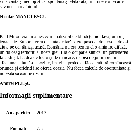
arhaizantă şi neologistică, spontană şi elaborată, în limitele unei arte
savante a cuvântului.
Nicolae MANOLESCU
Paul Miron era un amestec inanalizabil de blîndețe moldavă, umor și
tenacitate. Suporta greu distanța de țară și era posedat de nevoia de a-i
ajuta pe cei rămași acasă. România nu era pentru el o amintire difuză,
un dulceag teritoriu al nostalgiei. Era o ocupație zilnică, un parteneriat
fără sfîrșit. Dădea de lucru și de mîncare, risipea de jur împrejur
afecțiune și bună-dispoziție, imagina proiecte, făcea cultură româneasc
oriunde și oricînd i se oferea ocazia. Nu făcea calcule de oportunitate și
nu ezita să asume riscuri.
Andrei PLEȘU
Informații suplimentare
An apariţie:
2017
Format:
A5