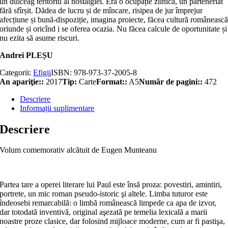
un dulceag teritoriu al nostalgiei. Era o ocupație zilnică, un parteneriat
fără sfîrșit. Dădea de lucru și de mîncare, risipea de jur împrejur
afecțiune și bună-dispoziție, imagina proiecte, făcea cultură româneasc
oriunde și oricînd i se oferea ocazia. Nu făcea calcule de oportunitate și
nu ezita să asume riscuri.
Andrei PLEȘU
Categorii:
Efigii
ISBN:
978-973-37-2005-8
An apariţie::
2017
Tip:
Carte
Format::
A5
Număr de pagini::
472
Descriere
Informații suplimentare
Descriere
Volum comemorativ alcătuit de Eugen Munteanu
Partea tare a operei literare lui Paul este însă proza: povestiri, amintiri,
portrete, un mic roman pseudo-istoric şi altele. Limba tuturor este
îndeosebi remarcabilă: o limbă românească limpede ca apa de izvor,
dar totodată inventivă, original aşezată pe temelia lexicală a marii
noastre proze clasice, dar folosind mijloace moderne, cum ar fi pastişa,