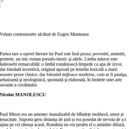
Miron.
In
Memoriam
Adaugă în coș
Volum comemorativ alcătuit de Eugen Munteanu
Partea tare a operei literare lui Paul este însă proza: povestiri, amintiri,
portrete, un mic roman pseudo-istoric şi altele. Limba tuturor este
îndeosebi remarcabilă: o limbă românească limpede ca apa de izvor,
dar totodată inventivă, original aşezată pe temelia lexicală a marii
noastre proze clasice, dar folosind mijloace moderne, cum ar fi pastişa,
arhaizantă şi neologistică, spontană şi elaborată, în limitele unei arte
savante a cuvântului.
Nicolae MANOLESCU
Paul Miron era un amestec inanalizabil de blîndețe moldavă, umor și
tenacitate. Suporta greu distanța de țară și era posedat de nevoia de a-i
ajuta pe cei rămași acasă. România nu era pentru el o amintire difuză,