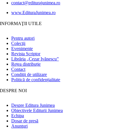
contact@editurajunimea.ro
www.EdituraJunimea.ro
INFORMAŢII UTILE
Pentru autori
Colecţii
Evenimente
Revista Scriptor
Librăria „Cezar Ivănescu”
Rețea distribuție
Contact
Condiţii de utilizare
Politică de confidențialitate
DESPRE NOI
Despre Editura Junimea
Obiectivele Editurii Junimea
Echipa
Dosar de presă
Anunţuri