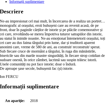
Informații suplimentare
Descriere
Ne-au impresionat cel mai mult, în încercarea de a realiza un portret…
monografic al orașului, eroii buhușeni care au revenit acasă, de pe
front, doar în paginile cărților de istorie și pe plăcile comemorative și
cei care, revoltându-se mereu împotriva tuturor satrapiilor din istorie,
au statui în inimile noastre. Ne‑au emoționat întemeietorii orașului, toți
cei care au dus faima târgului prin lume, dar și truditorii aparent
anonimi care, vreme de 580 de ani, au construit/ reconstruit/ sperat.
Sub fiecare cruce de mormânt a târgului, în ruga din mănăstirile,
bisericile sau din marile noastre singurătăți, în fiecare strop cotidian de
sudoare onestă, în orice zâmbet, lacrimă sau suspin trăiesc istorii.
Unele comunități nu pot face istorie; doar o îndură.
De aproape șase secole, buhușenii fac (și) istorie.
Ion FERCU
Informații suplimentare
An apariţie:
2018