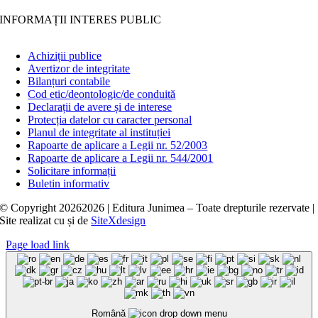
INFORMAȚII INTERES PUBLIC
Achiziții publice
Avertizor de integritate
Bilanțuri contabile
Cod etic/deontologic/de conduită
Declarații de avere și de interese
Protecția datelor cu caracter personal
Planul de integritate al instituției
Rapoarte de aplicare a Legii nr. 52/2003
Rapoarte de aplicare a Legii nr. 544/2001
Solicitare informații
Buletin informativ
© Copyright
20262026 | Editura Junimea – Toate drepturile rezervate |
Site realizat cu
și
de
SiteXdesign
Page load link
Română