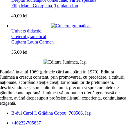
Dreptul societăților comerciale. Partea specială
Filip Maria Georgiana
,
Țuțuianu Ion
40,00
lei
Univers didactic
,
Creierul gramatical
Cuțitaru Laura Carmen
35,00
lei
Fondată în anul 1969 (primele cărți au apărut în 1970), Editura
Junimea a crescut constant, prin promovarea, cu precădere, a culturii
naţionale, acordând atenţie creaţiilor românilor de pretutindeni,
deschizându-se şi spre culturile lumii, precum şi spre curentele de
gândire contemporană. Junimea vă propune o ofertă generoasă de
editare, având drept suport profesionalismul, experiența, continuitatea
exigentă.
B-dul Carol I, Grădina Copou, 700506, Iași
+40232-705837