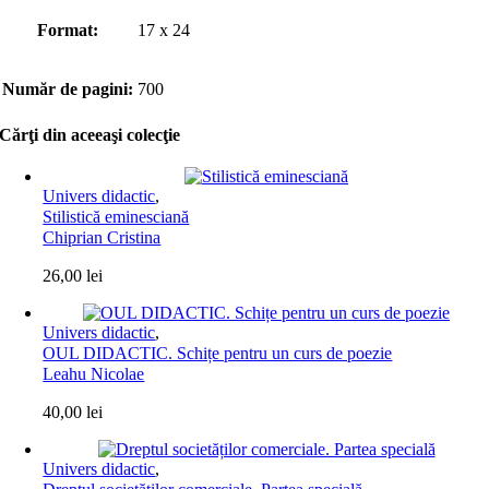
Format:
17 x 24
Număr de pagini:
700
Cărţi din aceeaşi colecţie
Univers didactic
,
Stilistică eminesciană
Chiprian Cristina
26,00
lei
Univers didactic
,
OUL DIDACTIC. Schițe pentru un curs de poezie
Leahu Nicolae
40,00
lei
Univers didactic
,