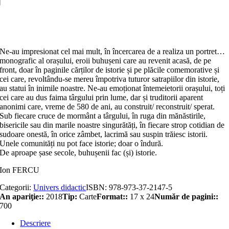
Buhuşi
Adaugă în coș
Ne-au impresionat cel mai mult, în încercarea de a realiza un portret…
monografic al orașului, eroii buhușeni care au revenit acasă, de pe
front, doar în paginile cărților de istorie și pe plăcile comemorative și
cei care, revoltându-se mereu împotriva tuturor satrapiilor din istorie,
au statui în inimile noastre. Ne‑au emoționat întemeietorii orașului, toți
cei care au dus faima târgului prin lume, dar și truditorii aparent
anonimi care, vreme de 580 de ani, au construit/ reconstruit/ sperat.
Sub fiecare cruce de mormânt a târgului, în ruga din mănăstirile,
bisericile sau din marile noastre singurătăți, în fiecare strop cotidian de
sudoare onestă, în orice zâmbet, lacrimă sau suspin trăiesc istorii.
Unele comunități nu pot face istorie; doar o îndură.
De aproape șase secole, buhușenii fac (și) istorie.
Ion FERCU
Categorii:
Univers didactic
ISBN:
978-973-37-2147-5
An apariţie::
2018
Tip:
Carte
Format::
17 x 24
Număr de pagini::
700
Descriere