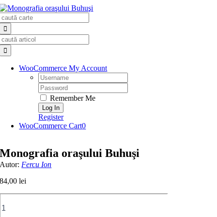
Skip
Search
to
for:
content
Search
for:
WooCommerce My Account
Username:
Password:
Remember Me
Register
WooCommerce Cart
0
Monografia oraşului Buhuşi
Autor:
Fercu Ion
84,00
lei
Cantitate
Monografia
oraşului