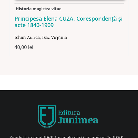
Historia magistra vitae
Principesa Elena CUZA. Corespondență și
acte 1840-1909
Ichim Aurica
,
Isac Virginia
40,00
lei
Fondată în anul 1969 (primele cărți au apărut în 1970),