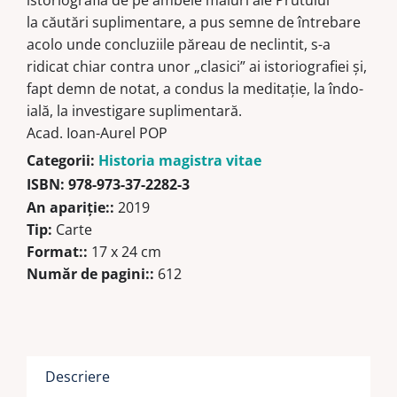
şi
la căutări suplimentare, a pus semne de întrebare
articole
acolo unde concluziile păreau de neclintit, s-a
ridicat chiar contra unor „clasici” ai istoriografiei și,
fapt demn de notat, a condus la meditație, la îndo­
ială, la investigare suplimentară.
Acad. Ioan-Aurel POP
Categorii:
Historia magistra vitae
ISBN:
978-973-37-2282-3
An apariţie::
2019
Tip:
Carte
Format::
17 x 24 cm
Număr de pagini::
612
Descriere