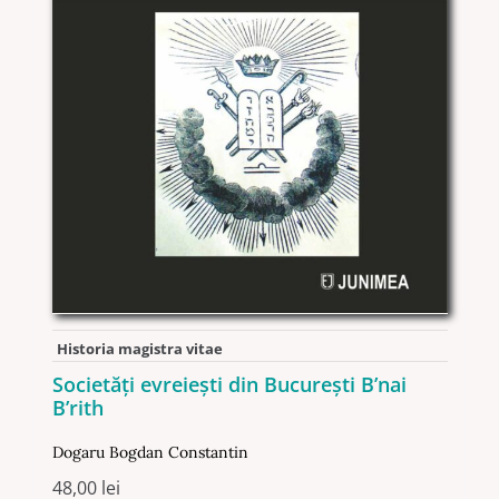
Historia magistra vitae
Societăţi evreieşti din Bucureşti B’nai
B’rith
Dogaru Bogdan Constantin
48,00
lei