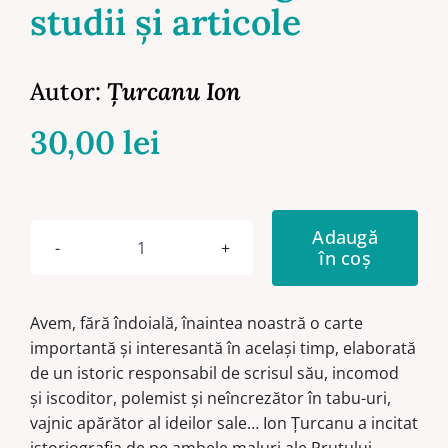
studii şi articole
Autor:
Ţurcanu Ion
30,00
lei
Adaugă
în coș
Cantitate
Miscellanea
historica
Avem, fără îndoială, înaintea noastră o carte
et
importantă și interesantă în același timp, elaborată
critica.
de un istoric responsabil de scrisul său, incomod
Culegere
și iscoditor, polemist și neîncrezător în tabu-uri,
de
vajnic apărător al ideilor sale… Ion Țurcanu a incitat
studii
istoriografia de pe ambele maluri ale Prutului