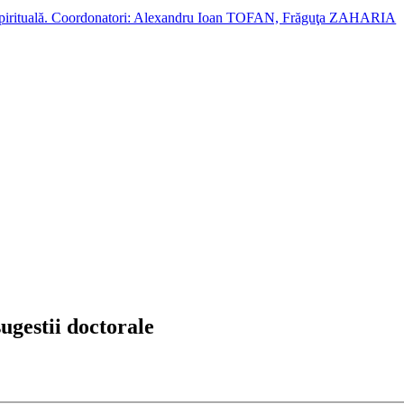
cție spirituală. Coordonatori: Alexandru Ioan TOFAN, Frăguţa ZAHARIA
sugestii doctorale