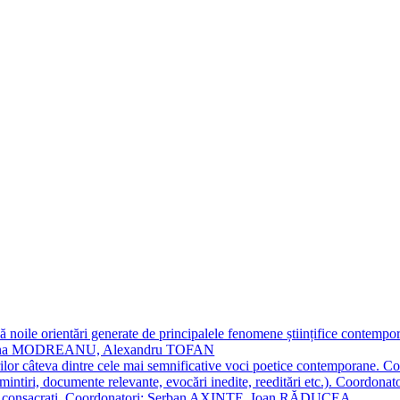
 noile orientări generate de principalele fenomene științifice contempora
Simona MODREANU, Alexandru TOFAN
titorilor câteva dintre cele mai semnificative voci poetice contempor
i (amintiri, documente relevante, evocări inedite, reeditări etc.). Co
poeți consacraţi. Coordonatori: Șerban AXINTE, Ioan RĂDUCEA