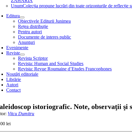
ZAHARIA
Unum
Colecția propune lucrări din toate orizonturile de refle
Editura
Obiectivele Editurii Junimea
Rețea distribuție
Pentru autori
Documente de interes public
Anunţuri
Evenimente
Reviste
Revista Scriptor
Revista: Human and Social Studies
Revista: Revue Roumaine d’Etudes Francophones
Noutăți editoriale
Librărie
Autori
Contact
aleidoscop istoriografic. Note, observaţii şi 
tor:
Vitcu Dumitru
,00
lei