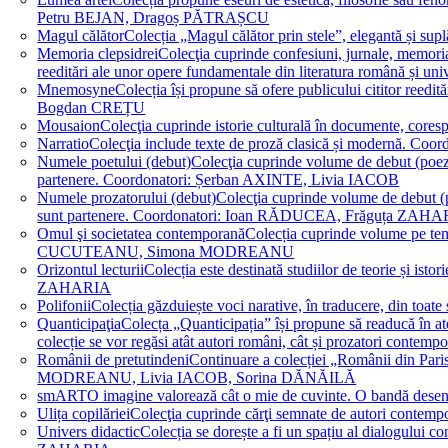
Petru BEJAN, Dragoș PĂTRAȘCU
Magul călător
Colecția „Magul călător prin stele”, elegantă și su
Memoria clepsidrei
Colecţia cuprinde confesiuni, jurnale, memorial
reeditări ale unor opere fundamentale din literatura română 
Mnemosyne
Colecția își propune să ofere publicului cititor re
Bogdan CREȚU
Mousaion
Colecţia cuprinde istorie culturală în documente, cor
Narratio
Colecţia include texte de proză clasică și modernă
Numele poetului (debut)
Colecţia cuprinde volume de debut (poezie)
partenere. Coordonatori: Șerban AXINTE, Livia IACOB
Numele prozatorului (debut)
Colecţia cuprinde volume de debut (pro
sunt partenere. Coordonatori: Ioan RĂDUCEA, Frăguța ZAH
Omul şi societatea contemporană
Colecția cuprinde volume pe teme
CUCUTEANU, Simona MODREANU
Orizontul lecturii
Colecția este destinată studiilor de teorie și i
ZAHARIA
Polifonii
Colecția găzduiește voci narative, în traducere, din 
Quanticipaţia
Colecța „Quanticipația” își propune să readucă în atenți
colecție se vor regăsi atât autori români, cât și prozatori cont
Românii de pretutindeni
Continuare a colecției „Românii din Paris
MODREANU, Livia IACOB, Sorina DĂNĂILĂ
smART
O imagine valorează cât o mie de cuvinte. O bandă des
Ulița copilăriei
Colecţia cuprinde cărţi semnate de autori contem
Univers didactic
Colecția se dorește a fi un spațiu al dialogului 