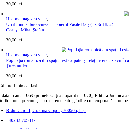
30,00
lei
Historia magistra vitae
,
Un iluminist bucovinean – boierul Vasile Balş (1756-1832)
Ceauşu Mihai Ştefan
30,00
lei
Historia magistra vitae
,
Populaţia romanică din spaţiul est‑carpatic şi relaţiile ei cu slavii î
Ţurcanu Ion
30,00
lei
dată în anul 1969 (primele cărți au apărut în 1970), Editura Junimea a c
lturile lumii, precum şi spre curentele de gândire contemporană. Junimea
B-dul Carol I, Grădina Copou, 700506, Iași
+40232-705837