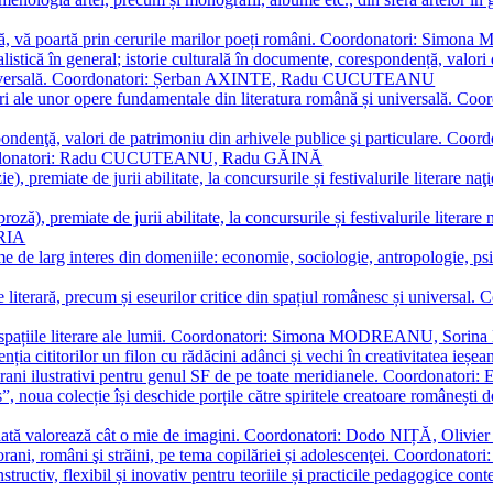
plă, vă poartă prin cerurile marilor poeți români. Coordonatori: Simon
istică în general; istorie culturală în documente, corespondență, valori 
și universală. Coordonatori: Șerban AXINTE, Radu CUCUTEANU
editări ale unor opere fundamentale din literatura română și univers
espondenţă, valori de patrimoniu din arhivele publice şi particulare.
. Coordonatori: Radu CUCUTEANU, Radu GĂINĂ
, premiate de jurii abilitate, la concursurile și festivalurile literare naţ
ză), premiate de jurii abilitate, la concursurile și festivalurile literare
ARIA
 de larg interes din domeniile: economie, sociologie, antropologie, psiho
storie literară, precum și eseurilor critice din spațiul românesc și uni
toate spațiile literare ale lumii. Coordonatori: Simona MODREANU, So
a cititorilor un filon cu rădăcini adânci și vechi în creativitatea ieșeană,
emporani ilustrativi pentru genul SF de pe toate meridianele. Coordona
”, noua colecție își deschide porțile către spiritele creatoare românești
enată valorează cât o mie de imagini. Coordonatori: Dodo NIȚĂ, Oli
porani, români şi străini, pe tema copilăriei și adolescenţei. Coordo
constructiv, flexibil și inovativ pentru teoriile și practicile pedagogi