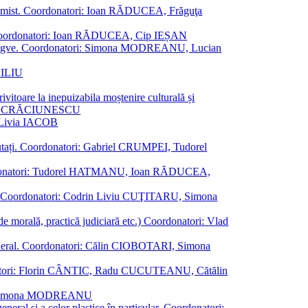
al junimist. Coordonatori: Ioan RĂDUCEA, Frăguţa
 etc. Coordonatori: Ioan RĂDUCEA, Cip IEȘAN
ţii bilingve. Coordonatori: Simona MODREANU, Lucian
ASILIU
vitoare la inepuizabila moștenire culturală și
iliu CRĂCIUNESCU
, Livia IACOB
reputați. Coordonatori: Gabriel CRUMPEI, Tudorel
st. Coordonatori: Tudorel HATMANU, Ioan RĂDUCEA,
ană. Coordonatori: Codrin Liviu CUŢITARU, Simona
e de morală, practică judiciară etc.) Coordonatori: Vlad
în general. Coordonatori: Călin CIOBOTARI, Simona
oordonatori: Florin CÂNTIC, Radu CUCUTEANU, Cătălin
INTE, Simona MODREANU
eneral și a celor plastice în particular. Coordonatori: