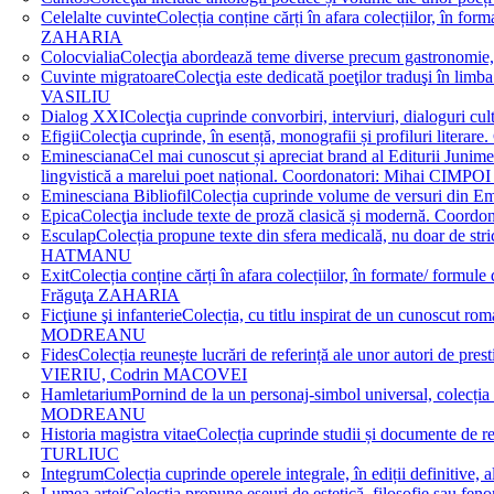
Celelalte cuvinte
Colecția conține cărți în afara colecțiilor, în f
ZAHARIA
Colocvialia
Colecţia abordează teme diverse precum gastronomie, 
Cuvinte migratoare
Colecţia este dedicată poeţilor traduşi în li
VASILIU
Dialog XXI
Colecţia cuprinde convorbiri, interviuri, dialogur
Efigii
Colecţia cuprinde, în esență, monografii și profiluri lit
Eminesciana
Cel mai cunoscut și apreciat brand al Editurii Junim
lingvistică a marelui poet național. Coordonatori: Miha
Eminesciana Bibliofil
Colecția cuprinde volume de versuri din
Epica
Colecţia include texte de proză clasică și modernă. C
Esculap
Colecția propune texte din sfera medicală, nu doar de str
HATMANU
Exit
Colecția conține cărți în afara colecțiilor, în formate/ for
Frăguţa ZAHARIA
Ficţiune şi infanterie
Colecția, cu titlu inspirat de un cunoscut
MODREANU
Fides
Colecția reunește lucrări de referință ale unor autori de pres
VIERIU, Codrin MACOVEI
Hamletarium
Pornind de la un personaj-simbol universal, colecția
MODREANU
Historia magistra vitae
Colecția cuprinde studii și documente de 
TURLIUC
Integrum
Colecția cuprinde operele integrale, în ediții defini
Lumea artei
Colecția propune eseuri de estetică, filosofie sau feno