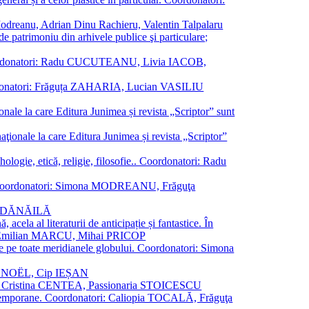
a Modreanu, Adrian Dinu Rachieru, Valentin Talpalaru
de patrimoniu din arhivele publice şi particulare;
ală. Coordonatori: Radu CUCUTEANU, Livia IACOB,
 Coordonatori: Frăguța ZAHARIA, Lucian VASILIU
ionale la care Editura Junimea și revista „Scriptor” sunt
 naţionale la care Editura Junimea și revista „Scriptor”
logie, etică, religie, filosofie.. Coordonatori: Radu
versal. Coordonatori: Simona MODREANU, Frăguţa
rina DĂNĂILĂ
 acela al literaturii de anticipație și fantastice. În
tori: Emilian MARCU, Mihai PRICOP
 de pe toate meridianele globului. Coordonatori: Simona
vier NOËL, Cip IEȘAN
natori: Cristina CENTEA, Passionaria STOICESCU
ce contemporane. Coordonatori: Caliopia TOCALĂ, Frăguţa