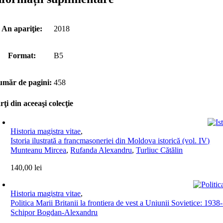
An apariţie:
2018
Format:
B5
măr de pagini:
458
rţi din aceeaşi colecţie
Historia magistra vitae
,
Istoria ilustrată a francmasoneriei din Moldova istorică (vol. IV)
Munteanu Mircea
,
Rufanda Alexandru
,
Turliuc Cătălin
140,00
lei
Historia magistra vitae
,
Politica Marii Britanii la frontiera de vest a Uniunii Sovietice: 193
Schipor Bogdan-Alexandru