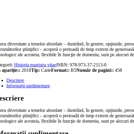
titate
leidoscop
oriografic.
te,
ervaţii
estii
torale
ea diversitate a temelor abordate – ilustrând, în genere, opţiunile, preocupăr
rumătorilor ştiinţifici – acoperă o perioadă de timp extrem de generoasă î
nologice ale acesteia, flexibile în funcţie de domeniu, sunt pe alocuri d
tegorii:
Historia magistra vitae
ISBN:
978-973-37-2113-0
 apariţie::
2018
Tip:
Carte
Format::
B5
Număr de pagini::
458
Descriere
Informații suplimentare
escriere
ea diversitate a temelor abordate – ilustrând, în genere, opţiunile, preocupăr
rumătorilor ştiinţifici – acoperă o perioadă de timp extrem de generoasă î
nologice ale acesteia, flexibile în funcţie de domeniu, sunt pe alocuri d
nformații suplimentare