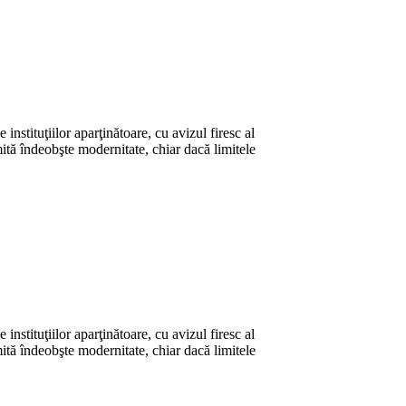
 instituţiilor aparţinătoare, cu avi­zul firesc al
ită îndeobşte moder­nitate, chiar dacă limitele
 instituţiilor aparţinătoare, cu avi­zul firesc al
ită îndeobşte moder­nitate, chiar dacă limitele