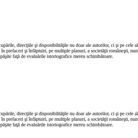
Adaugă în coș
ile, direc­ţiile şi disponibilităţile nu doar ale autorilor, ci şi pe cele ale
n prefaceri şi înfăptuiri, pe multiple planuri, a societăţii româneşti, num
epăşite faţă de evaluările istoriografice mereu schimbătoare.
ile, direc­ţiile şi disponibilităţile nu doar ale autorilor, ci şi pe cele ale
n prefaceri şi înfăptuiri, pe multiple planuri, a societăţii româneşti, num
epăşite faţă de evaluările istoriografice mereu schimbătoare.