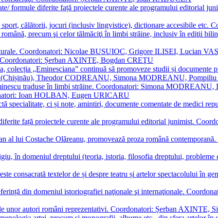
ormate/ formule diferite față proiectele curente ale programului editori
sport, călătorii, jocuri (inclusiv lingvistice), dicţionare accesibile
mba română, precum şi celor tălmăciţi în limbi străine, inclusiv în edi
i culturale. Coordonatori: Nicolae BUSUIOC, Grigore ILISEI, Lucian V
erare. Coordonatori: Șerban AXINTE, Bogdan CREŢU
ea, colecția „Eminesciana” continuă să promoveze studii și documente pri
i CIMPOI (Chișinău), Theodor CODREANU, Simona MODREANU, Pomp
 Eminescu traduse în limbi străine. Coordonatori: Simona MODREANU
oordonatori: Ioan HOLBAN, Eugen URICARU
ictă specialitate, ci și note, amintiri, documente comentate de medici 
mule diferite față proiectele curente ale programului editorial junimi
 roman al lui Costache Olăreanu, promovează proza română contempor
tigiu, în domeniul dreptului (teoria, istoria, filosofia dreptului, problem
 este consacrată textelor de și despre teatru și artelor spectacolului 
referință din domeniul istoriografiei naţionale şi internaţionale. C
tive, ale unor autori români reprezentativi. Coordonatori: Șerban AX
menologia artei, precum și monografii, albume etc., din sfera artelor în g