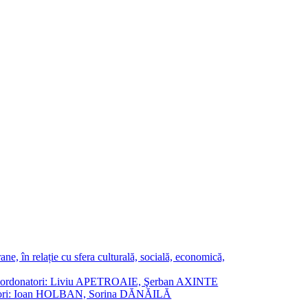
ne, în relație cu sfera culturală, socială, economică,
ane. Coordonatori: Liviu APETROAIE, Şerban AXINTE
ordonatori: Ioan HOLBAN, Sorina DĂNĂILĂ