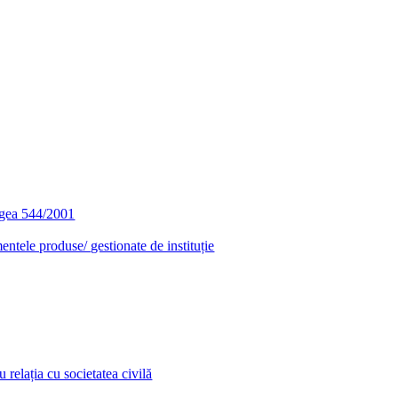
egea 544/2001
entele produse/ gestionate de instituție
relația cu societatea civilă