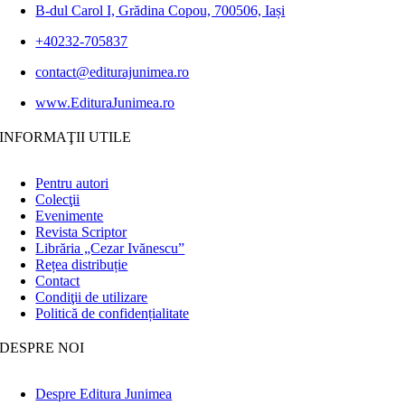
B-dul Carol I, Grădina Copou, 700506, Iași
+40232-705837
contact@editurajunimea.ro
www.EdituraJunimea.ro
INFORMAŢII UTILE
Pentru autori
Colecţii
Evenimente
Revista Scriptor
Librăria „Cezar Ivănescu”
Rețea distribuție
Contact
Condiţii de utilizare
Politică de confidențialitate
DESPRE NOI
Despre Editura Junimea