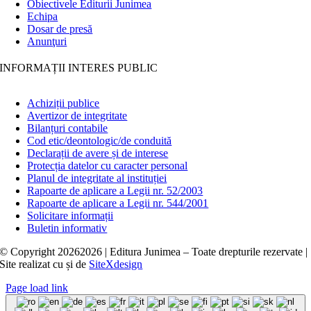
Obiectivele Editurii Junimea
Echipa
Dosar de presă
Anunţuri
INFORMAȚII INTERES PUBLIC
Achiziții publice
Avertizor de integritate
Bilanțuri contabile
Cod etic/deontologic/de conduită
Declarații de avere și de interese
Protecția datelor cu caracter personal
Planul de integritate al instituției
Rapoarte de aplicare a Legii nr. 52/2003
Rapoarte de aplicare a Legii nr. 544/2001
Solicitare informații
Buletin informativ
© Copyright
20262026 | Editura Junimea – Toate drepturile rezervate |
Site realizat cu
și
de
SiteXdesign
Page load link