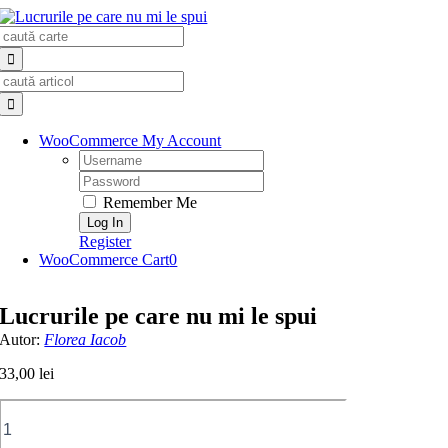
Skip
Search
to
for:
content
Search
for:
WooCommerce My Account
Username:
Password:
Remember Me
Register
WooCommerce Cart
0
Lucrurile pe care nu mi le spui
Autor:
Florea Iacob
33,00
lei
Cantitate
Lucrurile
pe