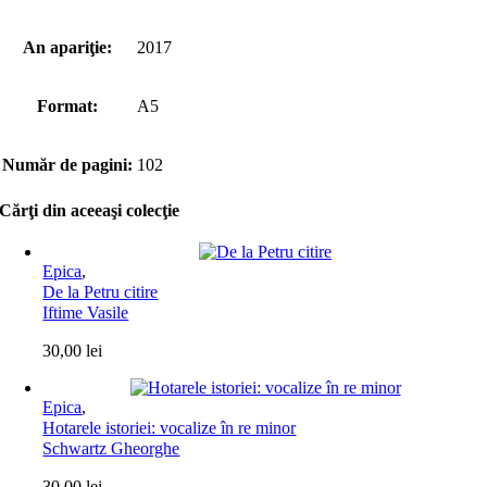
An apariţie:
2017
Format:
A5
Număr de pagini:
102
Cărţi din aceeaşi colecţie
Epica
,
De la Petru citire
Iftime Vasile
30,00
lei
Epica
,
Hotarele istoriei: vocalize în re minor
Schwartz Gheorghe
30,00
lei