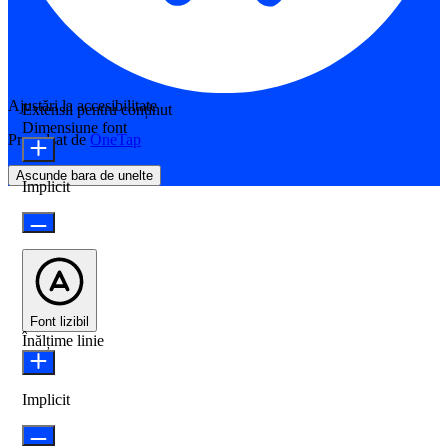
Ajustări la accesibilitate
Extensii pentru conținut
Dimensiune font
Propulsat de
OneTap
Ascunde bara de unelte
Implicit
Font lizibil
Înălțime linie
Implicit