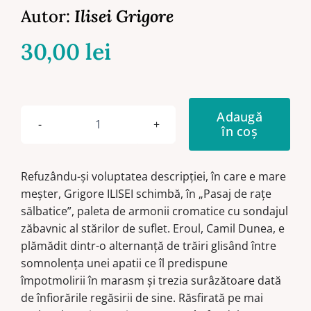
Autor:
Ilisei Grigore
30,00
lei
Adaugă
în coș
Cantitate
Palimpseste
regăsite.
Refuzându-şi voluptatea descripţiei, în care e mare
Vol.
meşter, Grigore ILISEI schimbă, în „Pasaj de raţe
1
sălbatice”, paleta de armonii cromatice cu sondajul
-
zăbavnic al stărilor de suflet. Eroul, Camil Dunea, e
Pasaj
plămădit dintr-o alternanţă de trăiri glisând între
de
somnolenţa unei apatii ce îl predispune
rațe
împotmolirii în marasm şi trezia surâzătoare dată
sălbatice
de înfiorările regăsirii de sine. Răsfirată pe mai