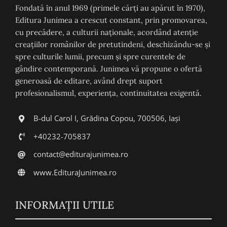
Fondată în anul 1969 (primele cărți au apărut în 1970),
Editura Junimea a crescut constant, prin promovarea,
cu precădere, a culturii naţionale, acordând atenţie
creaţiilor românilor de pretutindeni, deschizându-se şi
spre culturile lumii, precum şi spre curentele de
gândire contemporană. Junimea vă propune o ofertă
generoasă de editare, având drept suport
profesionalismul, experiența, continuitatea exigentă.
B-dul Carol I, Grădina Copou, 700506, Iași
+40232-705837
contact@editurajunimea.ro
www.EdituraJunimea.ro
INFORMAŢII UTILE