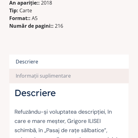
An apariţie::
2018
Tip:
Carte
Format::
A5
Număr de pagini::
216
Descriere
Informații suplimentare
Descriere
Refuzându-şi voluptatea descripţiei, în
care e mare meşter, Grigore ILISEI
schimbă, în „Pasaj de raţe sălbatice”,