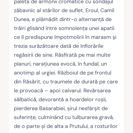
paleta de armonii cromatice cu sondajul
zăbavnic al stărilor de suflet. Eroul, Camil
Dunea, e plămădit dintr-o alternanţă de
trăiri glisând între somnolenţa unei apatii
ce îl predispune împotmolirii în marasm şi
trezia surâzătoare dată de înfiorările
regăsirii de sine. Răsfirată pe mai multe
planuri, naraţiunea evocă, în fundal, un
anotimp al urgiei. Războiul de pe frontul
din Răsărit, cu traumele de durată pe care
le provoacă – apoi calvarul. Revărsarea
sălbatică, devorantă a hoardelor roşii,
pierderea Basarabiei, şirul nesfârşit de
suferinţe, culminând cu tulburarea gravă,
de o parte şi de alta a Prutului, a rosturilor