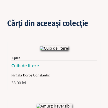
Cărţi din aceeaşi colecţie
Epica
Cuib de litere
Pîrîială Doroş Constantin
33,00
lei