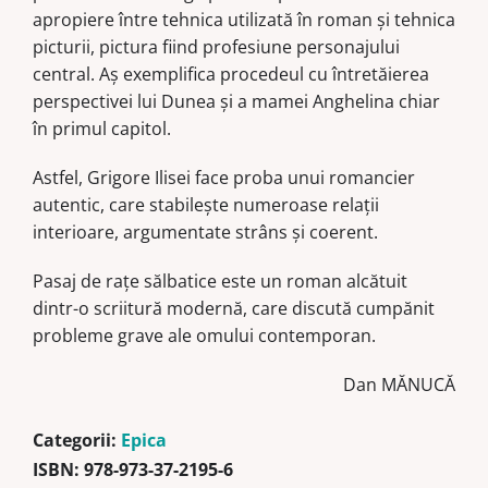
apropiere între tehnica utilizată în roman şi tehnica
picturii, pictura fiind profesiune personajului
central. Aş exemplifica procedeul cu întretăierea
perspectivei lui Dunea şi a mamei Anghelina chiar
în primul capitol.
Astfel, Grigore Ilisei face proba unui romancier
autentic, care stabileşte numeroase relaţii
interioare, argumentate strâns şi coerent.
Pasaj de raţe sălbatice este un roman alcătuit
dintr-o scriitură modernă, care discută cumpănit
probleme grave ale omului contemporan.
Dan MĂNUCĂ
Categorii:
Epica
ISBN:
978-973-37-2195-6