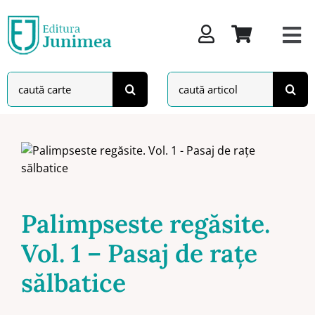
Skip
to
content
Search
Search
for:
for:
Palimpseste regăsite.
Vol. 1 – Pasaj de rațe
sălbatice