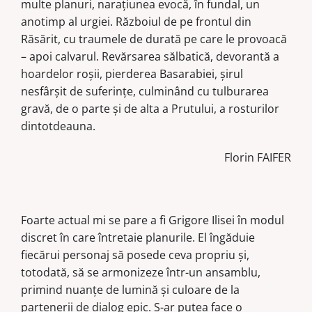
multe planuri, naraţiunea evocă, în fundal, un
anotimp al urgiei. Războiul de pe frontul din
Răsărit, cu traumele de durată pe care le provoacă
– apoi calvarul. Revărsarea sălbatică, devorantă a
hoardelor roşii, pierderea Basarabiei, şirul
nesfârşit de suferinţe, culminând cu tulburarea
gravă, de o parte şi de alta a Prutului, a rosturilor
dintotdeauna.
Florin FAIFER
Foarte actual mi se pare a fi Grigore Ilisei în modul
discret în care întretaie planurile. El îngăduie
fiecărui personaj să posede ceva propriu şi,
totodată, să se armonizeze într-un ansamblu,
primind nuanţe de lumină şi culoare de la
partenerii de dialog epic. S-ar putea face o