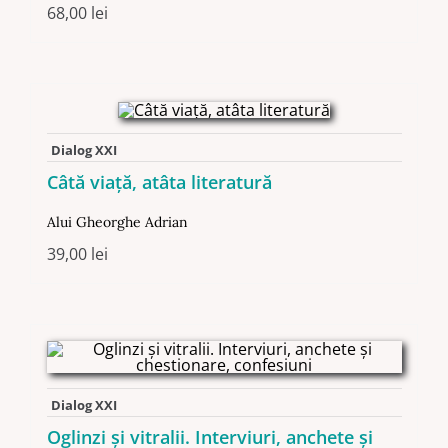
68,00
lei
Dialog XXI
Câtă viaţă, atâta literatură
Alui Gheorghe Adrian
39,00
lei
Dialog XXI
Oglinzi şi vitralii. Interviuri, anchete și