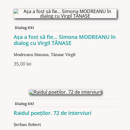
Dialog XXI
Aşa a fost să fie… Simona MODREANU în
dialog cu Virgil TĂNASE
Modreanu Simona
,
Tănase Virgil
35,00
lei
Dialog XXI
Raidul poeţilor. 72 de interviuri
Şerban Robert