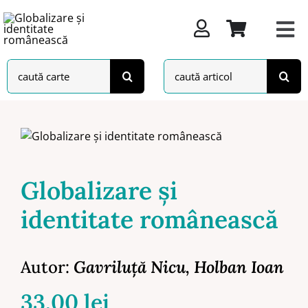
Skip
to
content
Search
Search
for:
for:
Globalizare şi
identitate românească
Autor:
Gavriluţă Nicu
,
Holban Ioan
33,00
lei