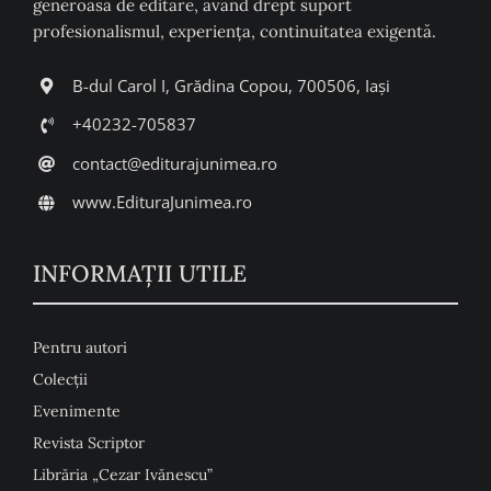
generoasă de editare, având drept suport
profesionalismul, experiența, continuitatea exigentă.
B-dul Carol I, Grădina Copou, 700506, Iași
+40232-705837
contact@editurajunimea.ro
www.EdituraJunimea.ro
INFORMAŢII UTILE
Pentru autori
Colecţii
Evenimente
Revista Scriptor
Librăria „Cezar Ivănescu”