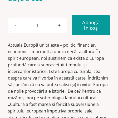
Adaugă
în coș
Cantitate
Globalizare
şi
Actuala Europă unită este – politic, financiar,
identitate
economic – mai mult a unora decât a altora. În
românească
spirit european, noi susținem că există o Europă
profundă care a supraviețuit timpului și
încercărilor istorice. Este Europa culturală, cea
despre care va fi vorba în această carte. Îndrăznim
să sperăm că ea va putea salva (și) în viitor Europa
de noile provocări ale istoriei. De ce? Pentru că
mizăm și noi pe soteriologia faptului cultural.
,,Cultura a fost marea și fericita subversiune a
spiritului european împotriva propriei sale
atomizări. Ea este emblema însăși a supraviețuirii