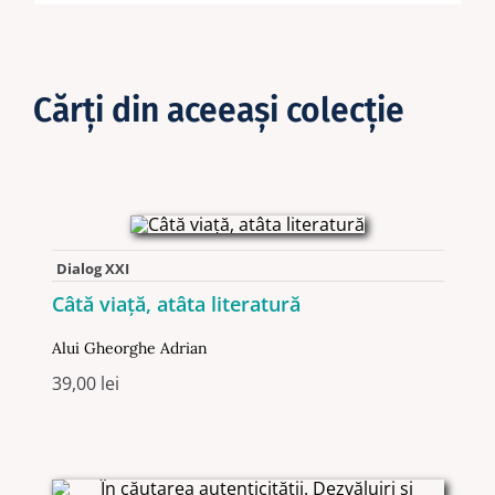
Cărţi din aceeaşi colecţie
Dialog XXI
Câtă viaţă, atâta literatură
Alui Gheorghe Adrian
39,00
lei