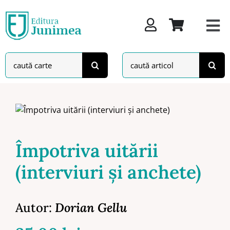
Skip
to
content
Search
Search
for:
for:
Împotriva uitării
(interviuri şi anchete)
Autor:
Dorian Gellu