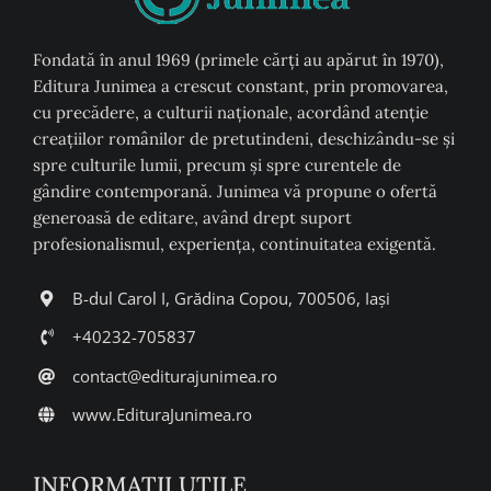
Fondată în anul 1969 (primele cărți au apărut în 1970),
Editura Junimea a crescut constant, prin promovarea,
cu precădere, a culturii naţionale, acordând atenţie
creaţiilor românilor de pretutindeni, deschizându-se şi
spre culturile lumii, precum şi spre curentele de
gândire contemporană. Junimea vă propune o ofertă
generoasă de editare, având drept suport
profesionalismul, experiența, continuitatea exigentă.
B-dul Carol I, Grădina Copou, 700506, Iași
+40232-705837
contact@editurajunimea.ro
www.EdituraJunimea.ro
INFORMAŢII UTILE