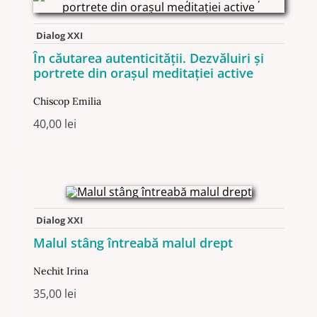
Dialog XXI
În căutarea autenticităţii. Dezvăluiri și
portrete din orașul meditației active
Chiscop Emilia
40,00
lei
Dialog XXI
Malul stâng întreabă malul drept
Nechit Irina
35,00
lei