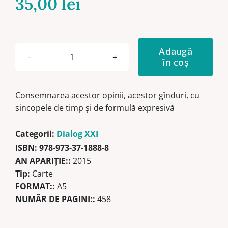
35,00
lei
Adaugă
în coș
Cantitate
Împotriva
uitării
Consemnarea acestor opinii, acestor gînduri, cu
(interviuri
sincopele de timp şi de formulă expresivă
şi
anchete)
Categorii:
Dialog XXI
ISBN:
978-973-37-1888-8
AN APARIŢIE::
2015
Tip:
Carte
FORMAT::
A5
NUMĂR DE PAGINI::
458