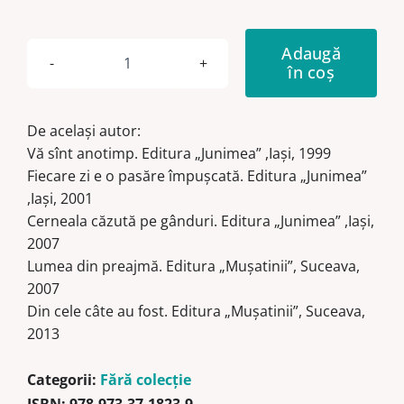
Adaugă
în coș
Cantitate
Drum
prin
De același autor:
insomnii
Vă sînt anotimp. Editura „Junimea” ,Iași, 1999
Fiecare zi e o pasăre împușcată. Editura „Junimea”
,Iași, 2001
Cerneala căzută pe gânduri. Editura „Junimea” ,Iași,
2007
Lumea din preajmă. Editura „Mușatinii”, Suceava,
2007
Din cele câte au fost. Editura „Mușatinii”, Suceava,
2013
Categorii:
Fără colecție