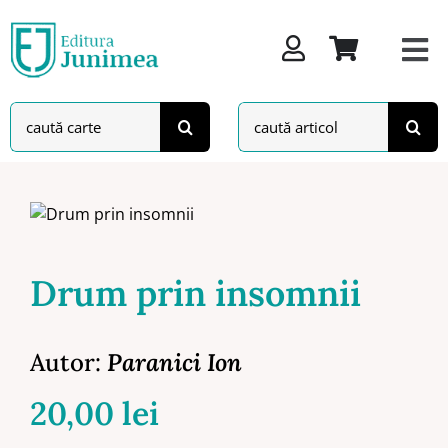
Skip
to
content
Search
Search
for:
for:
Drum prin insomnii
Autor:
Paranici Ion
20,00
lei