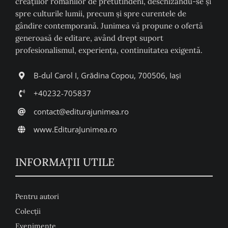
creaţiilor românilor de pretutindeni, deschizându-se şi
spre culturile lumii, precum şi spre curentele de
gândire contemporană. Junimea vă propune o ofertă
generoasă de editare, având drept suport
profesionalismul, experiența, continuitatea exigentă.
B-dul Carol I, Grădina Copou, 700506, Iași
+40232-705837
contact@editurajunimea.ro
www.EdituraJunimea.ro
INFORMAŢII UTILE
Pentru autori
Colecţii
Evenimente