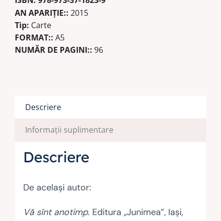
ISBN:
978-973-37-1823-9
AN APARIŢIE::
2015
Tip:
Carte
FORMAT::
A5
NUMĂR DE PAGINI::
96
Descriere
Informații suplimentare
Descriere
De același autor:
Vă sînt anotimp
. Editura „Junimea”, Iași,