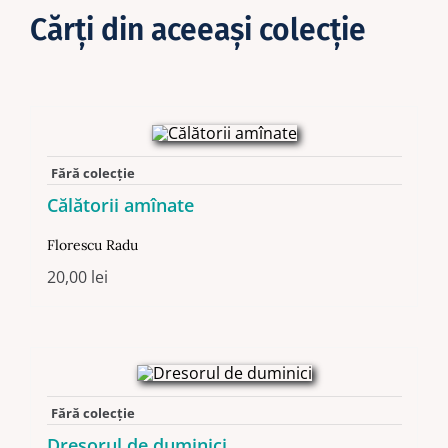
Cărţi din aceeaşi colecţie
Fără colecție
Călătorii amînate
Florescu Radu
20,00
lei
Fără colecție
Dresorul de duminici