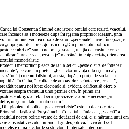
politicii
postdecembriste
Adaugă în coș
Cartea lui Constantin Simirad este istoria omului care rezistă veacului,
care încearcă să-l modeleze după înfăţişarea pro­priilor idealuri, ţinta
volumului fiind vădirea unor adevăruri „perso­nale” mereu în opoziţie
cu „împrejurările”: protagoniştii din „Din pionieratul politicii
postdecembriste” sunt naratorul şi veacul, re­laţia de tensiune ce se
stabileşte între aceste „personaje” marcând, în chip decisiv, orientarea
textului memorialistic.
Proiectul memoriilor pleacă de la un set cu „peste o sută de întrebări
incitante”, pe care un prieten, „fost actor în viaţa urbei şi a mea”, îl
aşază în faţa memorialistului; acesta, după „o porţie de socialism
înghiţită” în Cuba, în calita­te de ambasador, se întoarce „resetat”,
pregătit pentru noi lupte electorale şi, evident, calificat să ofere o
viziune asupra trecutului unui pionier care, în primii ani
postdecembrişti, a trebuit să improvizeze „cărările necesare prin
defrişare şi prin tatonări obo­sitoare”.
„Din pionieratul politicii postdecembriste” este nu doar o carte a
Primarului Iaşilor şi Preşedintelui Consiliului Judeţean, „vedetă” a
spaţiului nostru politic vreme de douăzeci de ani, ci şi mărturia unui om
care a rezistat veacului, iubindu-l şi, deopotrivă, încercând să-l
modeleze după idealurile şi structura fiinţei sale interioare.