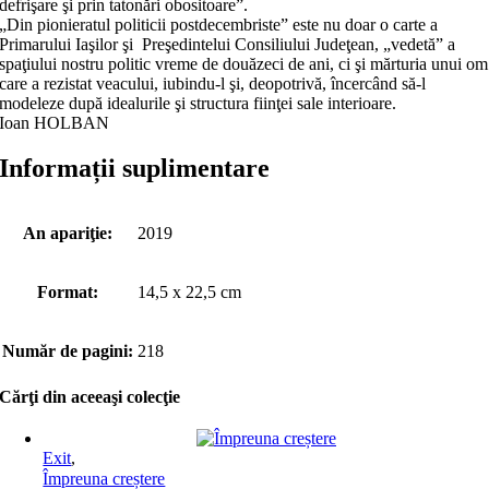
defrişare şi prin tatonări obo­sitoare”.
„Din pionieratul politicii postdecembriste” este nu doar o carte a
Primarului Iaşilor şi Preşedintelui Consiliului Judeţean, „vedetă” a
spaţiului nostru politic vreme de douăzeci de ani, ci şi mărturia unui om
care a rezistat veacului, iubindu-l şi, deopotrivă, încercând să-l
modeleze după idealurile şi structura fiinţei sale interioare.
Ioan HOLBAN
Informații suplimentare
An apariţie:
2019
Format:
14,5 x 22,5 cm
Număr de pagini:
218
Cărţi din aceeaşi colecţie
Exit
,
Împreuna creștere