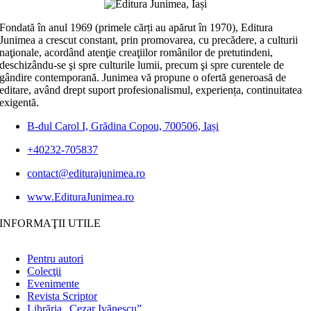
Fondată în anul 1969 (primele cărți au apărut în 1970), Editura
Junimea a crescut constant, prin promovarea, cu precădere, a culturii
naţionale, acordând atenţie creaţiilor românilor de pretutindeni,
deschizându-se şi spre culturile lumii, precum şi spre curentele de
gândire contemporană. Junimea vă propune o ofertă generoasă de
editare, având drept suport profesionalismul, experiența, continuitatea
exigentă.
B-dul Carol I, Grădina Copou, 700506, Iași
+40232-705837
contact@editurajunimea.ro
www.EdituraJunimea.ro
INFORMAŢII UTILE
Pentru autori
Colecţii
Evenimente
Revista Scriptor
Librăria „Cezar Ivănescu”