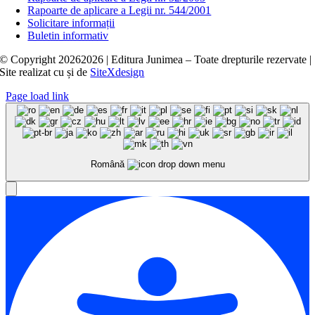
Rapoarte de aplicare a Legii nr. 544/2001
Solicitare informații
Buletin informativ
© Copyright
20262026 | Editura Junimea – Toate drepturile rezervate |
Site realizat cu
și
de
SiteXdesign
Page load link
Română