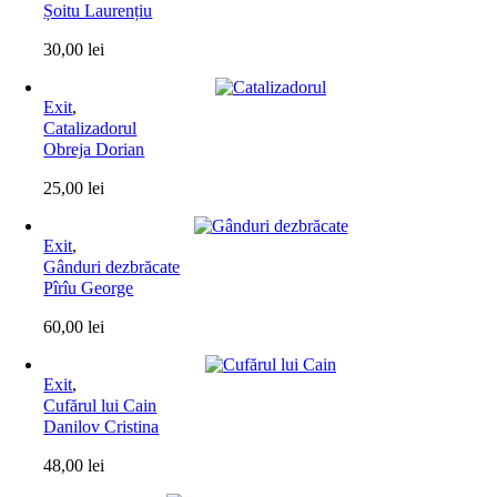
Șoitu Laurențiu
30,00
lei
Exit
,
Catalizadorul
Obreja Dorian
25,00
lei
Exit
,
Gânduri dezbrăcate
Pîrîu George
60,00
lei
Exit
,
Cufărul lui Cain
Danilov Cristina
48,00
lei