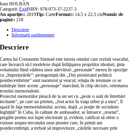
Ioan HOLBAN
Categorii:
Exit
ISBN:
978-973-37-2237-3
An apariţie::
2019
Tip:
Carte
Format::
14,5 x 22,5 cm
Număr de
pagini::
218
Descriere
Informații suplimentare
Descriere
Cartea lui Constantin Simirad este istoria omului care rezistă veacului,
care încearcă să-l modeleze după înfăţişarea pro­priilor idealuri, ţinta
volumului fiind vădirea unor adevăruri „perso­nale” mereu în opoziţie
cu „împrejurările”: protagoniştii din „Din pionieratul politicii
postdecembriste” sunt naratorul şi veacul, re­laţia de tensiune ce se
stabileşte între aceste „personaje” marcând, în chip decisiv, orientarea
textului memorialistic.
Proiectul memoriilor pleacă de la un set cu „peste o sută de întrebări
incitante”, pe care un prieten, „fost actor în viaţa urbei şi a mea”, îl
aşază în faţa memorialistului; acesta, după „o porţie de socialism
înghiţită” în Cuba, în calita­te de ambasador, se întoarce „resetat”,
pregătit pentru noi lupte electorale şi, evident, calificat să ofere o
viziune asupra trecutului unui pionier care, în primii ani
postdecembrişti, a trebuit să improvizeze „cărările necesare prin