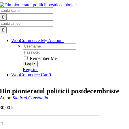
Skip
Search
to
for:
content
Search
for:
WooCommerce My Account
Username:
Password:
Remember Me
Register
WooCommerce Cart
0
Din pionieratul politicii postdecembriste
Autor:
Simirad Constantin
30,00
lei
Cantitate
Din
pionieratul