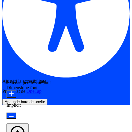
Ajustări la accesibilitate
Extensii pentru conținut
Dimensiune font
Propulsat de
OneTap
Ascunde bara de unelte
Implicit