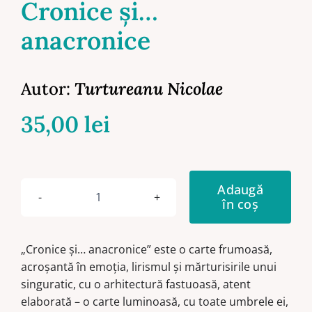
Cronice și…
anacronice
Autor:
Turtureanu Nicolae
35,00
lei
Adaugă
în coș
Cantitate
Cronice
și…
„Cronice şi… anacronice” este o carte frumoasă,
anacronice
acroşantă în emoţia, lirismul şi mărturisirile unui
singuratic, cu o arhitectură fastuoasă, atent
elaborată – o carte luminoasă, cu toate umbrele ei,