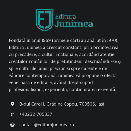
Fondată în anul 1969 (primele cărți au apărut în 1970),
Editura Junimea a crescut constant, prin promovarea,
cu precădere, a culturii naţionale, acordând atenţie
creaţiilor românilor de pretutindeni, deschizându-se şi
spre culturile lumii, precum şi spre curentele de
gândire contemporană. Junimea vă propune o ofertă
generoasă de editare, având drept suport
profesionalismul, experiența, continuitatea exigentă.
B-dul Carol I, Grădina Copou, 700506, Iași
+40232-705837
contact@editurajunimea.ro