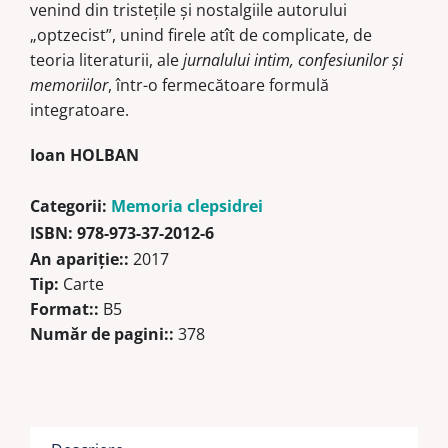
venind din tristeţile şi nostalgiile autorului
„optzecist”, unind firele atît de complicate, de
teoria literaturii, ale
jurnalului intim, confesiunilor şi
memoriilor
, într-o fermecătoare formulă
integratoare.
Ioan HOLBAN
Categorii:
Memoria clepsidrei
ISBN:
978-973-37-2012-6
An apariţie::
2017
Tip:
Carte
Format::
B5
Număr de pagini::
378