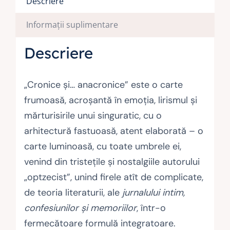
Descriere
Informații suplimentare
Descriere
„Cronice şi… anacronice” este o carte
frumoasă, acroşantă în emoţia, lirismul şi
mărturisirile unui singuratic, cu o
arhitectură fastuoasă, atent elaborată – o
carte luminoasă, cu toate umbrele ei,
venind din tristeţile şi nostalgiile autorului
„optzecist”, unind firele atît de complicate,
de teoria literaturii, ale
jurnalului intim,
confesiunilor şi memoriilor
, într-o
fermecătoare formulă integratoare.