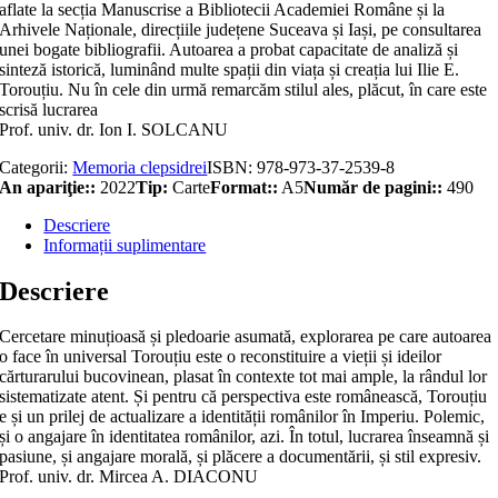
aflate la secția Manuscrise a Bibliotecii Academiei Române și la
Arhivele Naționale, direcțiile județene Suceava și Iași, pe consultarea
unei bogate bibliografii. Autoarea a probat capacitate de analiză și
sinteză istorică, luminând multe spații din viața și creația lui Ilie E.
Torouțiu. Nu în cele din urmă remarcăm stilul ales, plăcut, în care este
scrisă lucrarea
Prof. univ. dr. Ion I. SOLCANU
Categorii:
Memoria clepsidrei
ISBN:
978-973-37-2539-8
An apariţie::
2022
Tip:
Carte
Format::
A5
Număr de pagini::
490
Descriere
Informații suplimentare
Descriere
Cercetare minuțioasă și pledoarie asumată, explorarea pe care autoarea
o face în universal Torouțiu este o reconstituire a vieții și ideilor
cărturarului bucovinean, plasat în contexte tot mai ample, la rândul lor
sistematizate atent. Și pentru că perspectiva este românească, Torouțiu
e și un prilej de actua­li­zare a identității românilor în Imperiu. Polemic,
și o angajare în identitatea românilor, azi. În totul, lucrarea înseamnă și
pasiune, și angajare morală, și plăcere a documentării, și stil expresiv.
Prof. univ. dr. Mircea A. DIACONU