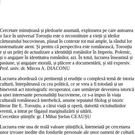
Ilie
E.
Adaugă în coș
TOROUŢIU
Cercetare minuțioasă și pledoarie asumată, explorarea pe care autoarea
o face în universal Torouțiu este o reconstituire a vieții și ideilor
cărturarului bucovinean, plasat în contexte tot mai ample, la rândul lor
sistematizate atent. Și pentru că perspectiva este românească, Torouțiu
e și un prilej de actua­li­zare a identității românilor în Imperiu. Polemic,
și o angajare în identitatea românilor, azi. În totul, lucrarea înseamnă și
pasiune, și angajare morală, și plăcere a documentării, și stil expresiv.
Prof. univ. dr. Mircea A. DIACONU
Lucrarea abordează cu pertinență și erudiție o complexă temă de istoria
culturii, întrepătrunsă cu cea politică, ce se vrea a fi totodată și un
binevenit act istoriografic recuperator, care urmărește devenirea istorică
a unei intere­sante personalități bucovinene, ce s-a impus în viața
culturală românească interbelică, anume reputatul filolog și istoric
literar Ilie E. Torouțiu, a cărui viață și operă, datorită vicisitudinilor
vremii, a intrat pe făgașul marginalizării și uitării.
Cercetător științific gr. I Mihai Ștefan CEAUȘU
Lucrarea este una de reală valoare științifică, întemeiată pe cercetarea
unor izvoare inedite din fondurile personale ale unor oameni de cultură