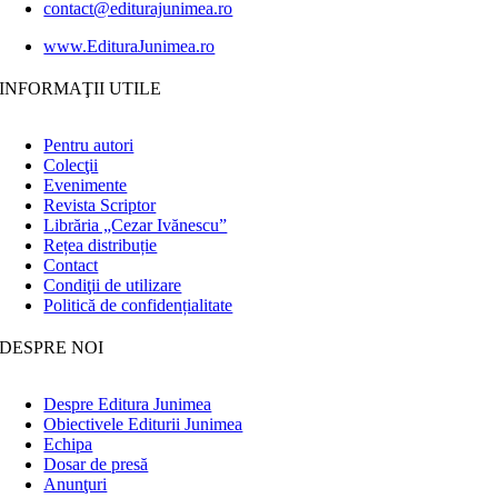
contact@editurajunimea.ro
www.EdituraJunimea.ro
INFORMAŢII UTILE
Pentru autori
Colecţii
Evenimente
Revista Scriptor
Librăria „Cezar Ivănescu”
Rețea distribuție
Contact
Condiţii de utilizare
Politică de confidențialitate
DESPRE NOI
Despre Editura Junimea
Obiectivele Editurii Junimea
Echipa
Dosar de presă
Anunţuri