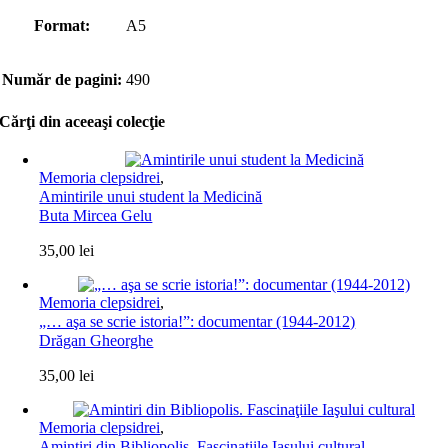
Format:
A5
Număr de pagini:
490
Cărţi din aceeaşi colecţie
Memoria clepsidrei
,
Amintirile unui student la Medicină
Buta Mircea Gelu
35,00
lei
Memoria clepsidrei
,
„… aşa se scrie istoria!”: documentar (1944-2012)
Drăgan Gheorghe
35,00
lei
Memoria clepsidrei
,
Amintiri din Bibliopolis. Fascinaţiile Iaşului cultural