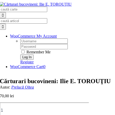
Skip
Search
to
for:
content
Search
for:
WooCommerce My Account
Username:
Password:
Remember Me
Register
WooCommerce Cart
0
Cărturari bucovineni: Ilie E. TOROUŢIU
Autor:
Prelucă Oltea
70,00
lei
Cantitate
Cărturari
bucovineni: