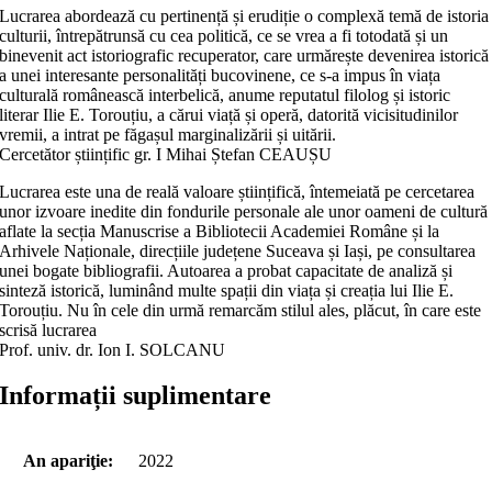
Lucrarea abordează cu pertinență și erudiție o complexă temă de istoria
culturii, întrepătrunsă cu cea politică, ce se vrea a fi totodată și un
binevenit act istoriografic recuperator, care urmărește devenirea istorică
a unei intere­sante personalități bucovinene, ce s-a impus în viața
culturală românească interbelică, anume reputatul filolog și istoric
literar Ilie E. Torouțiu, a cărui viață și operă, datorită vicisitudinilor
vremii, a intrat pe făgașul marginalizării și uitării.
Cercetător științific gr. I Mihai Ștefan CEAUȘU
Lucrarea este una de reală valoare științifică, întemeiată pe cercetarea
unor izvoare inedite din fondurile personale ale unor oameni de cultură
aflate la secția Manuscrise a Bibliotecii Academiei Române și la
Arhivele Naționale, direcțiile județene Suceava și Iași, pe consultarea
unei bogate bibliografii. Autoarea a probat capacitate de analiză și
sinteză istorică, luminând multe spații din viața și creația lui Ilie E.
Torouțiu. Nu în cele din urmă remarcăm stilul ales, plăcut, în care este
scrisă lucrarea
Prof. univ. dr. Ion I. SOLCANU
Informații suplimentare
An apariţie:
2022