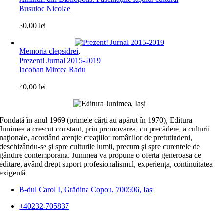
Busuioc Nicolae
30,00
lei
Memoria clepsidrei
,
Prezent! Jurnal 2015-2019
Iacoban Mircea Radu
40,00
lei
Fondată în anul 1969 (primele cărți au apărut în 1970), Editura
Junimea a crescut constant, prin promovarea, cu precădere, a culturii
naţionale, acordând atenţie creaţiilor românilor de pretutindeni,
deschizându-se şi spre culturile lumii, precum şi spre curentele de
gândire contemporană. Junimea vă propune o ofertă generoasă de
editare, având drept suport profesionalismul, experiența, continuitatea
exigentă.
B-dul Carol I, Grădina Copou, 700506, Iași
+40232-705837