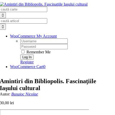
Skip
Search
to
for:
content
Search
for:
WooCommerce My Account
Username:
Password:
Remember Me
Register
WooCommerce Cart
0
Amintiri din Bibliopolis. Fascinaţiile
Iaşului cultural
Autor:
Busuioc Nicolae
30,00
lei
Cantitate