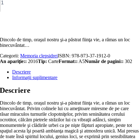
Amintiri
din
Bibliopolis.
Fascinaţiile
Adaugă în coș
Iaşului
cultural
Dincolo de timp, oraşul nostru şi-a păstrat fiinţa vie, a rămas un loc
binecuvântat…
Categorii:
Memoria clepsidrei
ISBN:
978-973-37-1912-0
An apariţie::
2016
Tip:
Carte
Format::
A5
Număr de pagini::
302
Descriere
Informații suplimentare
Descriere
Dincolo de timp, oraşul nostru şi-a păstrat fiinţa vie, a rămas un loc
binecuvântat. Privim colinele lui cu ameţitoare miresme de pe care
răsar miraculos turnurile clopotniţelor, privim seninătatea cerului
ocrotitor, călcăm pietrele străzilor lui cu vibraţii adânci, simţim
monumentele şi clădirile urbei ca pe nişte făpturi apropiate, peste tot
spaţiul acesta îşi poartă ambianţa magică şi atmosfera unică. Mai presus
de toate însă spiritul locului, genius loci, se exprimă prin sensibilitatea