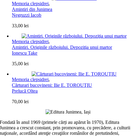
Memoria clepsidrei
,
Amintiri din Junimea
Negruzzi Iacob
33,00
lei
Memoria clepsidrei
,
Amintiri. Originile războiului. Depoziţia unui martor
Ionescu Take
35,00
lei
Memoria clepsidrei
,
Cărturari bucovineni: Ilie E. TOROUŢIU
Prelucă Oltea
70,00
lei
Fondată în anul 1969 (primele cărți au apărut în 1970), Editura
Junimea a crescut constant, prin promovarea, cu precădere, a culturii
naţionale, acordând atenţie creaţiilor românilor de pretutindeni,