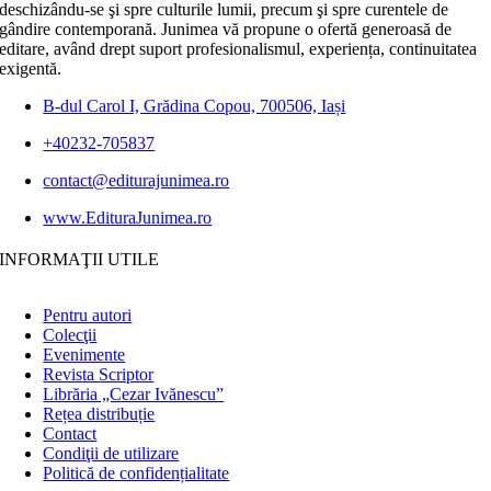
deschizându-se şi spre culturile lumii, precum şi spre curentele de
gândire contemporană. Junimea vă propune o ofertă generoasă de
editare, având drept suport profesionalismul, experiența, continuitatea
exigentă.
B-dul Carol I, Grădina Copou, 700506, Iași
+40232-705837
contact@editurajunimea.ro
www.EdituraJunimea.ro
INFORMAŢII UTILE
Pentru autori
Colecţii
Evenimente
Revista Scriptor
Librăria „Cezar Ivănescu”
Rețea distribuție
Contact
Condiţii de utilizare
Politică de confidențialitate