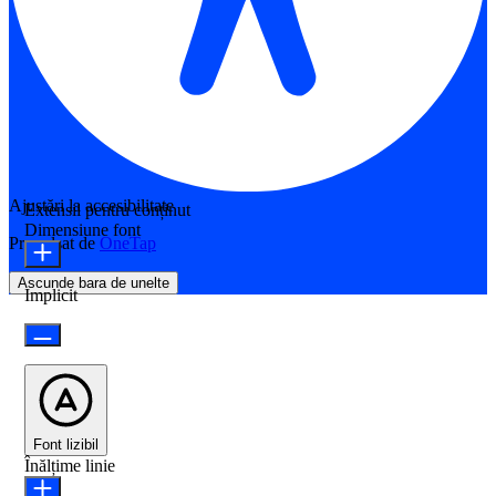
Ajustări la accesibilitate
Extensii pentru conținut
Dimensiune font
Propulsat de
OneTap
Ascunde bara de unelte
Implicit
Font lizibil
Înălțime linie