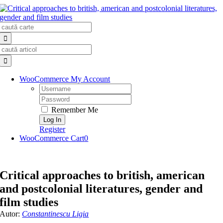
Skip
to
Search
content
for:
Search
for:
WooCommerce My Account
Username:
Password:
Remember Me
Register
WooCommerce Cart
0
Critical approaches to british, american
and postcolonial literatures, gender and
film studies
Autor:
Constantinescu Ligia