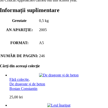
on Critical Approaches carried out this school year.
Informații suplimentare
Greutate
0,5 kg
AN APARIŢIE:
2005
FORMAT:
A5
NUMĂR DE PAGINI:
246
Cărţi din aceeaşi colecţie
Fără colecție
,
De dragoste și de beton
Bostan Constantin
25,00
lei