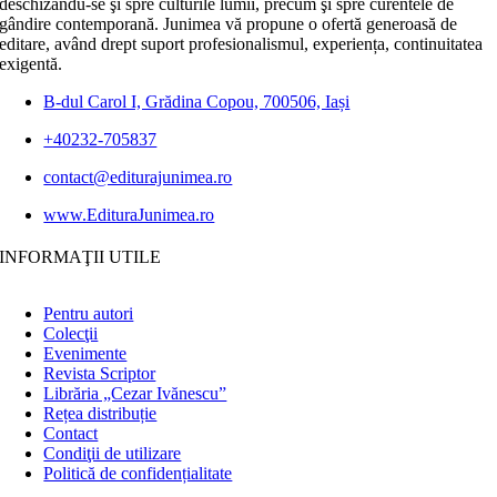
deschizându-se şi spre culturile lumii, precum şi spre curentele de
gândire contemporană. Junimea vă propune o ofertă generoasă de
editare, având drept suport profesionalismul, experiența, continuitatea
exigentă.
B-dul Carol I, Grădina Copou, 700506, Iași
+40232-705837
contact@editurajunimea.ro
www.EdituraJunimea.ro
INFORMAŢII UTILE
Pentru autori
Colecţii
Evenimente
Revista Scriptor
Librăria „Cezar Ivănescu”
Rețea distribuție
Contact
Condiţii de utilizare
Politică de confidențialitate