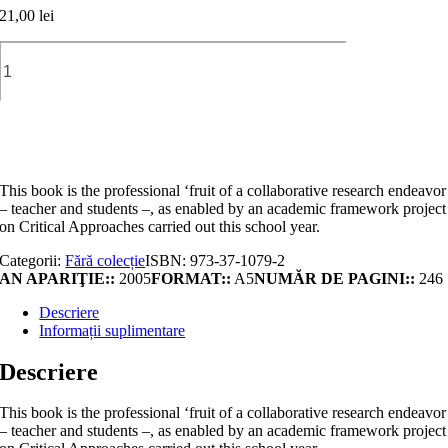
21,00
lei
Cantitate
Critical
approaches
to
british,
Adaugă în coș
american
and
postcolonial
This book is the professional ‘fruit of a collaborative research endeavor
literatures,
– teacher and students –, as enabled by an academic framework project
gender
on Critical Approaches carried out this school year.
and
film
Categorii:
Fără colecție
ISBN:
973-37-1079-2
studies
AN APARIŢIE::
2005
FORMAT::
A5
NUMĂR DE PAGINI::
246
Descriere
Informații suplimentare
Descriere
This book is the professional ‘fruit of a collaborative research endeavor
– teacher and students –, as enabled by an academic framework project