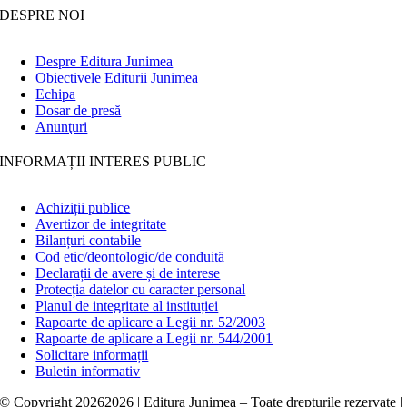
DESPRE NOI
Despre Editura Junimea
Obiectivele Editurii Junimea
Echipa
Dosar de presă
Anunţuri
INFORMAȚII INTERES PUBLIC
Achiziții publice
Avertizor de integritate
Bilanțuri contabile
Cod etic/deontologic/de conduită
Declarații de avere și de interese
Protecția datelor cu caracter personal
Planul de integritate al instituției
Rapoarte de aplicare a Legii nr. 52/2003
Rapoarte de aplicare a Legii nr. 544/2001
Solicitare informații
Buletin informativ
© Copyright
20262026 | Editura Junimea – Toate drepturile rezervate |