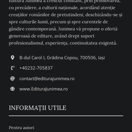
Editura Junimea a crescut constant, prin promovarea,
cu precădere, a culturii naţionale, acordând atenţie
creaţiilor românilor de pretutindeni, deschizându-se şi
spre culturile lumii, precum şi spre curentele de
gândire contemporană. Junimea vă propune o ofertă
generoasă de editare, având drept suport
profesionalismul, experiența, continuitatea exigentă.
B-dul Carol I, Grădina Copou, 700506, Iași
+40232-705837
contact@editurajunimea.ro
www.EdituraJunimea.ro
INFORMAŢII UTILE
Pentru autori