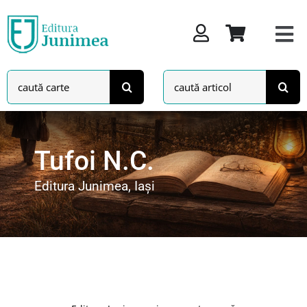
Skip
to
content
Search
Search
for:
for:
Tufoi N.C.
Editura Junimea, Iași